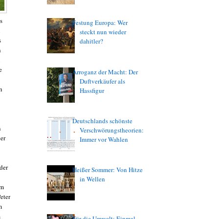
s
Festung Europa: Wer
n
steckt nun wieder
s
dahitler?
h
i
e
Arroganz der Macht: Der
Duftverkäufer als
n
Hassfigur
Deutschlands schönste
n
Verschwörungstheorien:
er
Immer vor Wahlen
 der
Heißer Sommer: Von Hitze
in Wellen
em
eter
m
m
Für die Umwelt: Einmal