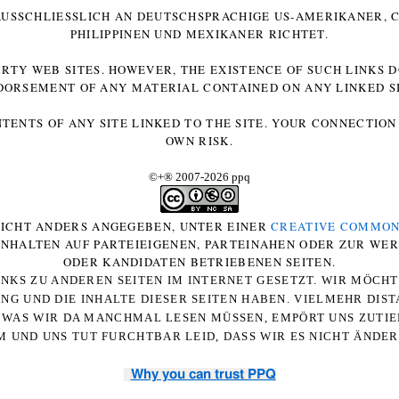
 AUSSCHLIESSLICH AN DEUTSCHSPRACHIGE US-AMERIKANER, C
HILIPPINEN UND MEXIKANER RICHTET.
ARTY WEB SITES. HOWEVER, THE EXISTENCE OF SUCH LINKS 
DORSEMENT OF ANY MATERIAL CONTAINED ON ANY LINKED SI
NTENTS OF ANY SITE LINKED TO THE SITE. YOUR CONNECTION 
OWN RISK.
©+
®
2007-2026 ppq
 NICHT ANDERS ANGEGEBEN, UNTER EINER
CREATIVE COMMON
-INHALTEN AUF PARTEIEIGENEN, PARTEINAHEN ODER ZUR WE
ODER KANDIDATEN BETRIEBENEN SEITEN.
NKS ZU ANDEREN SEITEN IM INTERNET GESETZT. WIR MÖCH
UNG UND DIE INHALTE DIESER SEITEN HABEN. VIELMEHR DI
WAS WIR DA MANCHMAL LESEN MÜSSEN, EMPÖRT UNS ZUTIEF
 UND UNS TUT FURCHTBAR LEID, DASS WIR ES NICHT ÄNDE
Why you can trust PPQ