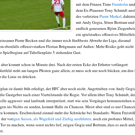
mit dem Finnen Timo
Furuholm
un
dem Ex-Plauener Tony Schmidt anst
des verletzten
Pierre Merkel
, dahint
mit Andy Gogia, Sören Bertram und
endlich genesenen Björn Ziegenbei
ein spielstarkes offensives Mittelfel
 einsamer Pierre Becken und die immer noch fünftbeste Abwehr der Liga, diesmal
em ebenfalls offensivstarken Florian Brügmann auf Außen: Mehr Risiko geht nicht
r Spielbeginn auf Tabellenplatz 5 stehenden Gast.
 aber kommt schon in Minute drei. Nach der ersten Ecke der Erfurter verlängert
ietfeld steht am langen Pfosten ganz allein, er muss sich nur noch bücken, um den 
r die Linie zu drücken.
lplan ist damit früh erledigt, der HFC aber noch nicht. Angetrieben von Andy Gogia
ie Gastgeber nach einer Viertelstunde die Regie. Vor allem über Tony Schmidt, de
lle aggressiv und laufstark interpretiert, statt wie sein Vorgänger herumzustehen 
gen ins Nichts zu senden, kommt Halle zu Chancen. Meist aber sind es nur Chance
u kommen. Erschreckend einmal mehr die Schwäche bei Standards: Waren Freistö
 der vor
igen Saison, als Wagefeld und Ziebig ausführten,
noch ein probates Mittel,
 Tor zu machen, wenn sonst nichts lief, zeigen Gogia und Bertram, dass es auch and
ht.