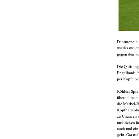
Dahinter ein
wieder mit d
gegen den vo
Die Quittung
Engelhardt, N
per Kopf übe
Köhlers Spie
übernehmen d
die Merkel-Ro
Kopfballabla
zu Chancen z
und Ecken in
auch mal ein
geht. Gar nic