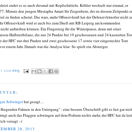
letzt endet es so auch diesmal mit Kopfschütteln. Köhler wechselt nur einmal, er
r 77. Minute den jungen Mustapha Amari für Ziegenbein, der zu diesem Zeitpunkt er
piel zu finden scheint. Das wars, mehr Offensivkraft hat der Defensivkünstler nicht a
hr Offensivkraft wird er auch bis zum Duell mit RB Leipzig am kommenden
icht auftreiben können. Ein Fingerzeig für die Winterpause, denn mit einer
Saison-Halbzeitbilanz, die nur 24 Punkte bei 19 geschossenen und 24 kassierten To
eht der HFC nur drei Punkte und zwei geschossene 17 sowie vier eingesteckte Tore
 vor einem Jahr. Damals war die Analyse klar:
So spielt ein Absteiger.
LT VON
PPQ
ENTAR:
gen Schwinger
hat gesagt…
 fliegenden Fahnen in den Untergang" - eine bessere Überschrift gibt es fast gar nich
ringt auch das Flaggen schwingen auf dem Podium nichts mehr, der HFC hat da lei
ich versagt :-(
EMBER 28, 2013