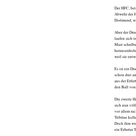
Der HFC, bei
Abwehr der Ha
Dortmund, wär
Aber der Dru
laufen sich i
Mast schulb
herauszuhole
weil sie entw
Es ist ein Dr
schon drei a
aus der Erfur
den Ball von 
Die zweite Ha
sich nun völ
vor allem rac
Tribüne koll
Doch ihm wie
ein Erfurter 