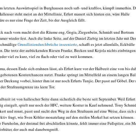
m letzten Auswärtsspiel in Burghausen noch saft- und kraftlos, kämpft immerhin. D
llenser steht meist an der Mittellinie, Erfurt mauert sich hinten ein, wäre Halle
e es nur eine Frage der Zeit, bis der Ausgleich fällt.
ck nach vorn macht dort die Räume eng, Gogia, Ziegenbein, Schmidt und Bertram
mmer wieder fest. Auch die linke Seite, auf der Daniel Ziebig im letzten Jahr mit De
uchmäßige
Grundliniendurchbrüche inszenierte
, schafft es jetzt allenfalls, Eckbälle
n. Die trotz der aufrückenden Riesen Franke, Becken und Kojola nichts einbringen
eder viel zu kurz, viel zu flach oder viel zu weit kommen.
ama, dessen Ende sich erahnen lässt, als Erfurt kurz vor der Halbzeit eine von bis da
ngebotenen Konterchancen nutzt. Franke springt im Mittelfeld an einem langen Bal
ter Deckung vorbei, hinter ihm ist nur noch Erfurts Tunjic. Der passt auf Göbel. Der 
der Strafraumgrenze ins leere Tor.
lbzeit ist von hallescher Seite dann sicherlich die beste seit September. Weil Erfurt
lig einigelt, spielt nur noch der HFC, weitere Konter in Kauf nehmend. Tony Schmi
kert und rennt, passt und sucht den Weg in den Strafraum auf eine Weise, dass sich 
ektiv fragt, wie Sven Köhler monatelang auf den steifen Merkel hat setzen können.
 Furuholm, der dreimal frei abschließen könnte, fehlt immer eine Fußspitze, ein Me
Torhüter, der auch mal danebengreift.