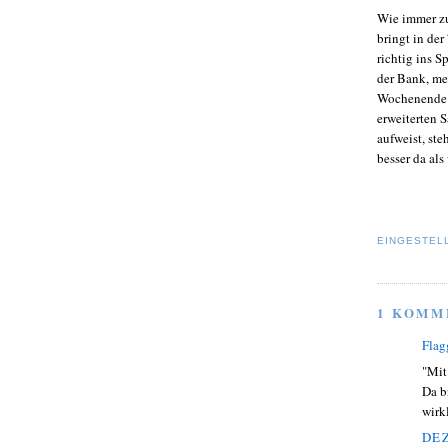
Wie immer zu
bringt in de
richtig ins S
der Bank, me
Wochenende n
erweiterten 
aufweist, st
besser da als
EINGESTEL
1 KOMM
Flag
"Mit
Da b
wirkl
DEZ