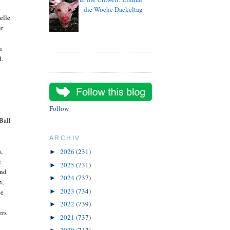
d
die Woche Dackeltag
elle
er
n
d.
Follow
Ball
ARCHIV
,
2026
(231)
►
r
2025
(731)
►
und
2024
(737)
►
n,
2023
(734)
ße
►
2022
(739)
►
ers
2021
(737)
►