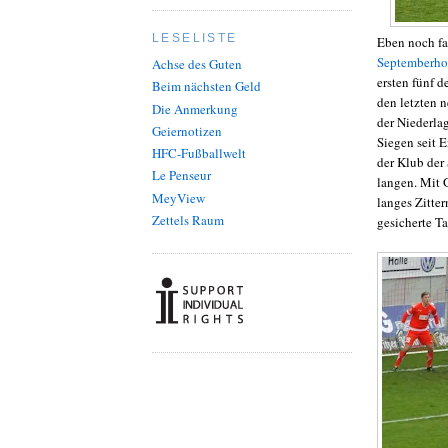
LESELISTE
Eben noch fa
Septemberho
Achse des Guten
ersten fünf d
Beim nächsten Geld
den letzten 
Die Anmerkung
der Niederla
Geiernotizen
Siegen seit 
HFC-Fußballwelt
der Klub der
Le Penseur
langen. Mit G
MeyView
langes Zitte
Zettels Raum
gesicherte Ta