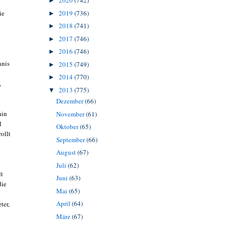
2020
(742)
►
ie
2019
(736)
►
2018
(741)
►
2017
(746)
►
2016
(746)
►
nnis
2015
(749)
►
2014
(770)
►
,
2013
(775)
▼
Dezember
(66)
hin
November
(61)
l
Oktober
(65)
rollt
September
(66)
August
(67)
Juli
(62)
dt
Juni
(63)
die
Mai
(65)
April
(64)
ter,
März
(67)