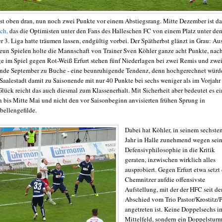
st oben dran, nun noch zwei Punkte vor einem Abstiegsrang. Mitte Dezember ist da
ch,
das die Optimisten unter den Fans des Halleschen FC von einem Platz unter de
er 3. Liga hatte träumen lassen, endgültig vorbei. Der Spätherbst glänzt in Grau: Au
neun Spielen holte die Mannschaft von Trainer Sven Köhler ganze acht Punkte, nac
ge im Spiel gegen Rot-Weiß Erfurt stehen fünf Niederlagen bei zwei Remis und zwe
Ende September zu Buche - eine beunruhigende Tendenz, denn hochgerechnet würd
 Saalestadt damit zu Saisonende mit nur 40 Punkte bei sechs weniger als im Vorjahr
lück reicht das auch diesmal zum Klassenerhalt. Mit Sicherheit aber bedeutet es ei
rn bis Mitte Mai und nicht den vor Saisonbeginn anvisierten frühen Sprung in
bellengefilde.
Dabei hat Köhler, in seinem sechste
Jahr in Halle zunehmend wegen sein
Defensivphilosophie in die Kritik
geraten, inzwischen wirklich alles
ausprobiert. Gegen Erfurt etwa setzt
Chemnitzer aufdie offensivste
Aufstellung, mit der der HFC seit d
Abschied vom Trio Pastor/Krostitz/P
angetreten ist. Keine Doppelsechs i
Mittelfeld, sondern ein Doppelstur