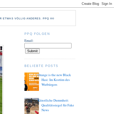
R ETWAS VÖLLIG ANDERES. PPQ ®©
PPQ FOLGEN
Email:
BELIEBTE POSTS
Orange is the new Black
Hasi: Im Kostüm des
Wutbürgers
Künstliche Dummheit:
Qualitätssiegel für Fake
News