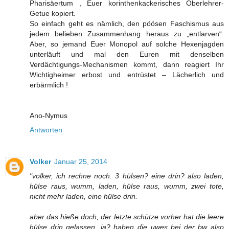
Pharisäertum , Euer korinthenkackerisches Oberlehrer-
Getue kopiert.
So einfach geht es nämlich, den pöösen Faschismus aus
jedem belieben Zusammenhang heraus zu „entlarven“.
Aber, so jemand Euer Monopol auf solche Hexenjagden
unterläuft und mal den Euren mit denselben
Verdächtigungs-Mechanismen kommt, dann reagiert Ihr
Wichtigheimer erbost und entrüstet – Lächerlich und
erbärmlich !
Ano-Nymus
Antworten
Volker
Januar 25, 2014
"volker, ich rechne noch. 3 hülsen? eine drin? also laden,
hülse raus, wumm, laden, hülse raus, wumm, zwei tote,
nicht mehr laden, eine hülse drin.
aber das hieße doch, der letzte schütze vorher hat die leere
hülse drin gelassen, ja? haben die uwes bei der bw also