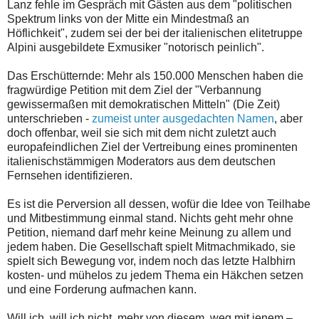
Lanz fehle im Gespräch mit Gästen aus dem "politischen
Spektrum links von der Mitte ein Mindestmaß an
Höflichkeit", zudem sei der bei der italienischen elitetruppe
Alpini ausgebildete Exmusiker "notorisch peinlich".
Das Erschütternde: Mehr als 150.000 Menschen haben die
fragwürdige Petition mit dem Ziel der "Verbannung
gewissermaßen mit demokratischen Mitteln" (Die Zeit)
unterschrieben -
zumeist unter ausgedachten Namen
, aber
doch offenbar, weil sie sich mit dem nicht zuletzt auch
europafeindlichen Ziel der Vertreibung eines prominenten
italienischstämmigen Moderators aus dem deutschen
Fernsehen identifizieren.
Es ist die Perversion all dessen, wofür die Idee von Teilhabe
und Mitbestimmung einmal stand. Nichts geht mehr ohne
Petition, niemand darf mehr keine Meinung zu allem und
jedem haben. Die Gesellschaft spielt Mitmachmikado, sie
spielt sich Bewegung vor, indem noch das letzte Halbhirn
kosten- und mühelos zu jedem Thema ein Häkchen setzen
und eine Forderung aufmachen kann.
Will ich, will ich nicht, mehr von diesem, weg mit jenem –