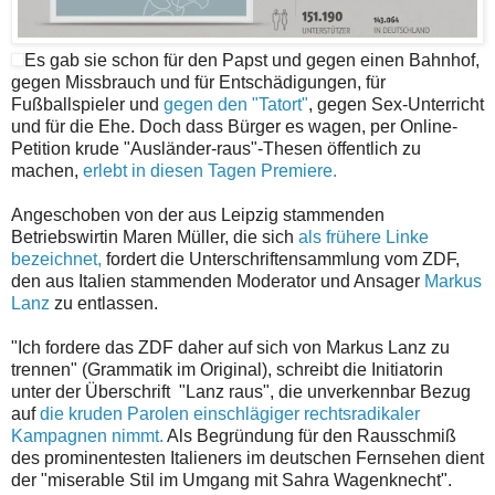
Es gab sie schon für den Papst und gegen einen Bahnhof,
gegen Missbrauch und für Entschädigungen, für
Fußballspieler und
gegen den "Tatort"
, gegen Sex-Unterricht
und für die Ehe. Doch dass Bürger es wagen, per Online-
Petition krude "Ausländer-raus"-Thesen öffentlich zu
machen,
erlebt in diesen Tagen Premiere.
Angeschoben von der aus Leipzig stammenden
Betriebswirtin Maren Müller, die sich
als frühere Linke
bezeichnet,
fordert die Unterschriftensammlung vom ZDF,
den aus Italien stammenden Moderator und Ansager
Markus
Lanz
zu entlassen.
"Ich fordere das ZDF daher auf sich von Markus Lanz zu
trennen" (Grammatik im Original), schreibt die Initiatorin
unter der Überschrift "Lanz raus", die unverkennbar Bezug
auf
die kruden Parolen einschlägiger rechtsradikaler
Kampagnen nimmt.
Als Begründung für den Rausschmiß
des prominentesten Italieners im deutschen Fernsehen dient
der "miserable Stil im Umgang mit Sahra Wagenknecht".