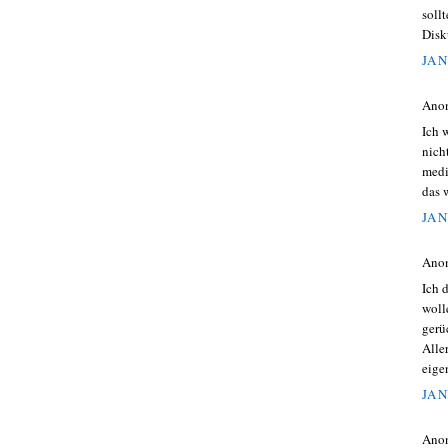
soll
Disk
JAN
Ano
Ich 
nich
medi
das 
JAN
Ano
Ich 
woll
gerü
Alle
eige
JAN
Ano