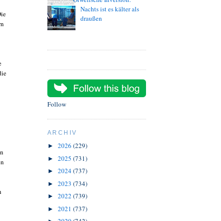
Nachts ist es kälter als
Die
draußen
rn
e
die
Follow
ARCHIV
2026
(229)
►
en
2025
(731)
►
en
2024
(737)
►
2023
(734)
►
h
2022
(739)
►
2021
(737)
►