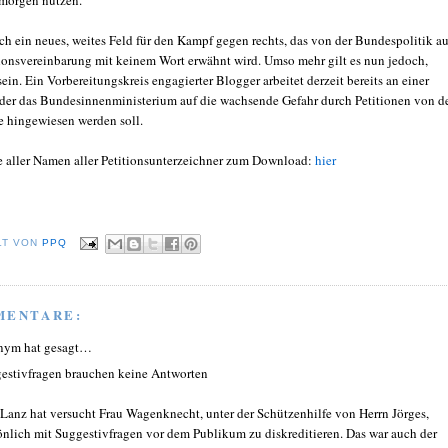
ich ein neues, weites Feld für den Kampf gegen rechts, das von der Bundespolitik a
tionsvereinbarung mit keinem Wort erwähnt wird. Umso mehr gilt es nun jedoch,
ein. Ein Vorbereitungskreis engagierter Blogger arbeitet derzeit bereits an einer
t der das Bundesinnenministerium auf die wachsende Gefahr durch Petitionen von d
te hingewiesen werden soll.
e aller Namen aller Petitionsunterzeichner zum Download:
hier
LT VON
PPQ
MENTARE:
nym hat gesagt…
estivfragen brauchen keine Antworten
 Lanz hat versucht Frau Wagenknecht, unter der Schützenhilfe von Herrn Jörges,
önlich mit Suggestivfragen vor dem Publikum zu diskreditieren. Das war auch der