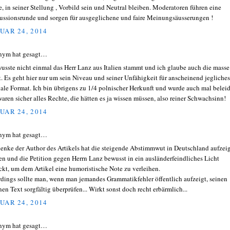
te, in seiner Stellung , Vorbild sein und Neutral bleiben. Moderatoren führen eine
ussionsrunde und sorgen für ausgeglichene und faire Meinungsäusserungen !
UAR 24, 2014
nym hat gesagt…
wusste nicht einmal das Herr Lanz aus Italien stammt und ich glaube auch die masse
t. Es geht hier nur um sein Niveau und seiner Unfähigkeit für anscheinend jegliches
ale Format. Ich bin übrigens zu 1/4 polnischer Herkunft und wurde auch mal beleid
waren sicher alles Rechte, die hätten es ja wissen müssen, also reiner Schwachsinn!
UAR 24, 2014
nym hat gesagt…
denke der Author des Artikels hat die steigende Abstimmwut in Deutschland aufzei
en und die Petition gegen Herrn Lanz bewusst in ein ausländerfeindliches Licht
ckt, um dem Artikel eine humoristische Note zu verleihen.
rdings sollte man, wenn man jemandes Grammatikfehler öffentlich aufzeigt, seinen
nen Text sorgfältig überprüfen... Wirkt sonst doch recht erbärmlich...
UAR 24, 2014
nym hat gesagt…