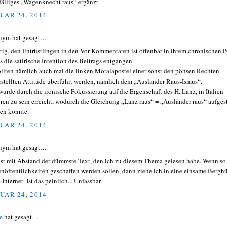
fälliges „Wagenknecht raus“ ergänzt.
UAR 24, 2014
nym hat gesagt…
tig, den Entrüstlingen in den Vor-Kommentaren ist offenbar in ihrem chronischen 
s die satirische Intention des Beitrags entgangen.
ollten nämlich auch mal die linken Moralapostel einer sonst den pöhsen Rechten
rstellten Attitüde überführt werden, nämlich dem „Ausländer Raus-Ismus“.
wurde durch die ironische Fokussierung auf die Eigenschaft des H. Lanz, in Italien
ren zu sein erreicht, wodurch die Gleichung „Lanz raus“ = „Ausländer raus“ aufgest
en konnte.
UAR 24, 2014
nym hat gesagt…
ist mit Abstand der dümmste Text, den ich zu diesem Thema gelesen habe. Wenn so
nöffentlichkeiten geschaffen werden sollen, dann ziehe ich in eine einsame Berghü
Internet. Ist das peinlich... Unfassbar.
UAR 24, 2014
e
hat gesagt…