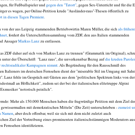
gen, für Fußballspieler und
gegen den "Tatort"
, gegen Sex-Unterricht und für die E
rger es wagen, per Online-Petition krude "Ausländer-raus"-Thesen öffentlich zu
bt in diesen Tagen Premiere.
von der aus Leipzig stammenden Betriebswirtin Maren Müller, die sich
als frühere
hnet,
fordert die Unterschriftensammlung vom ZDF, den aus Italien stammenden
nd Ansager
Markus Lanz
zu entlassen.
 das ZDF daher auf sich von Markus Lanz zu trennen" (Grammatik im Original), schr
in unter der Überschrift "Lanz raus", die unverkennbar Bezug auf
die kruden Parole
r rechtsradikaler Kampagnen nimmt.
Als Begründung für den Rausschmiß des
en Italieners im deutschen Fernsehen dient der "miserable Stil im Umgang mit Sahr
. Lanz fehle im Gespräch mit Gästen aus dem "politischen Spektrum links von der
destmaß an Höflichkeit", zudem sei der bei der italienischen elitetruppe Alpini
 Exmusiker "notorisch peinlich".
ernde: Mehr als 150.000 Menschen haben die fragwürdige Petition mit dem Ziel de
gewissermaßen mit demokratischen Mitteln" (Die Zeit) unterschrieben -
zumeist u
n Namen
, aber doch offenbar, weil sie sich mit dem nicht zuletzt auch
ichen Ziel der Vertreibung eines prominenten italienischstämmigen Moderators aus
n Fernsehen identifizieren.