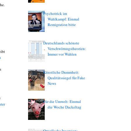
he.
Psychotrick im
Wahlkampf: Einmal
Remigration bitte
Deutschlands schönste
Verschwörungstheorien:
eibt
Immer vor Wahlen
n
a
Künstliche Dummheit:
Qualitätssiegel für Fake
News
r
Für die Umwelt: Einmal
nter
die Woche Dackeltag
Orwellsche Inversion: