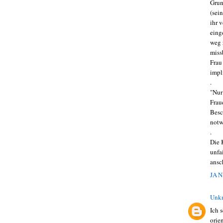
Grun
(sein
ihr 
eing
weg 
miss
Frau
impl
.
"Nur
Frau
Besc
notw
.
Die 
unfa
ansc
JAN
Unk
Ich 
orie