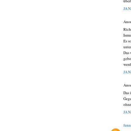
über
JAN
Ano
Rich
Ismu
Es s
unte
Das 
gebo
werd
JAN
Ano
Das 
Gege
ohne 
JAN
funn