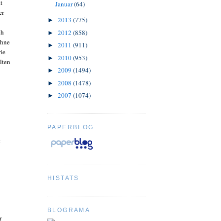
t
Januar
(64)
er
2013
(775)
►
ch
2012
(858)
►
ühne
2011
(911)
►
ie
2010
(953)
►
lten
2009
(1494)
►
2008
(1478)
►
2007
(1074)
►
PAPERBLOG
t
HISTATS
BLOGRAMA
r