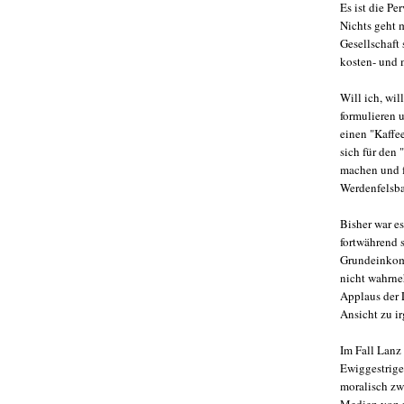
Es ist die P
Nichts geht 
Gesellschaft
kosten- und 
Will ich, wil
formulieren 
einen "Kaffe
sich für den 
machen und f
Werdenfelsba
Bisher war es
fortwährend 
Grundeinkomm
nicht wahrne
Applaus der 
Ansicht zu i
Im Fall Lanz
Ewiggestrige
moralisch zw
Medien von 