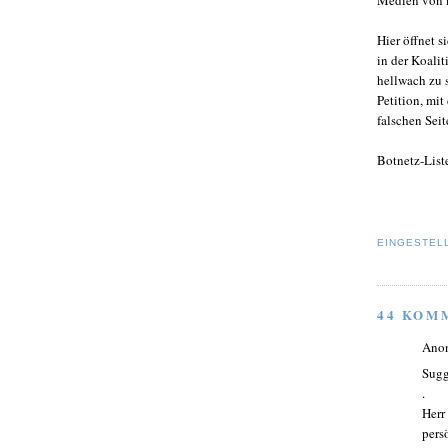
Hier öffnet s
in der Koali
hellwach zu s
Petition, mi
falschen Sei
Botnetz-List
EINGESTEL
44 KOM
Ano
Sugg
.
Herr
pers