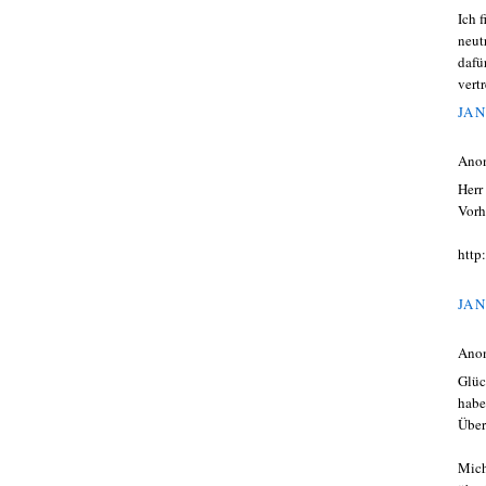
Ich f
neut
dafü
vert
JAN
Ano
Herr
Vorh
http
JAN
Ano
Glüc
habe
Über
Mich