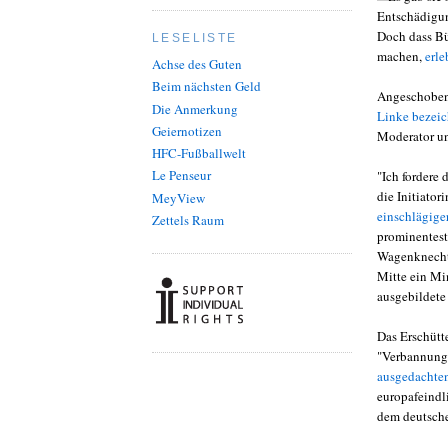
Entschädigun
Doch dass Bü
LESELISTE
machen,
erle
Achse des Guten
Beim nächsten Geld
Angeschoben 
Die Anmerkung
Linke bezeic
Geiernotizen
Moderator u
HFC-Fußballwelt
Le Penseur
"Ich fordere
die Initiator
MeyView
einschlägige
Zettels Raum
prominentest
Wagenknecht"
Mitte ein Min
ausgebildete
Das Erschütt
"Verbannung 
ausgedachte
europafeindl
dem deutsche