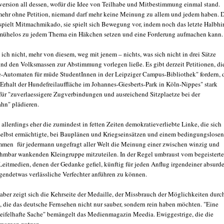
erversion all dessen, wofür die Idee von Teilhabe und Mitbestimmung einmal stand.
mehr ohne Petition, niemand darf mehr keine Meinung zu allem und jedem haben. 
 spielt Mitmachmikado, sie spielt sich Bewegung vor, indem noch das letzte Halbhi
mühelos zu jedem Thema ein Häkchen setzen und eine Forderung aufmachen kann.
l ich nicht, mehr von diesem, weg mit jenem – nichts, was sich nicht in drei Sätze
und den Volksmassen zur Abstimmung vorlegen ließe. Es gibt derzeit Petitionen, di
e-Automaten für müde StudentInnen in der Leipziger Campus-Bibliothek" fordern, 
"Erhalt der Hundefreilauffläche im Johannes-Giesberts-Park in Köln-Nippes" stark
ür "zuverlaessigere Zugverbindungen und ausreichend Sitzplaetze bei der
hn" plädieren.
 allerdings eher die zumindest in fetten Zeiten demokratieverliebte Linke, die sich
selbst ermächtigte, bei Bauplänen und Kriegseinsätzen und einem bedingungslosen
en für jedermann ungefragt aller Welt die Meinung einer zwischen winzig und
hmbar wankenden Kleingruppe mitzuteilen. In der Regel umbraust vom begeistert
Leitmedien, denen der Gedanke gefiel, künftig für jeden Anflug irgendeiner absurd
rgendetwas verlässliche Verfechter anführen zu können.
 aber zeigt sich die Kehrseite der Medaille, der Missbrauch der Möglichkeiten durc
, die das deutsche Fernsehen nicht nur sauber, sondern rein haben möchten. "Eine
eifelhafte Sache" bemängelt das Medienmagazin Meedia. Ewiggestrige, die die
morgen nutzen.