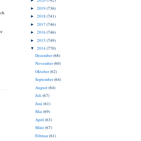
2020
(742)
►
2019
(736)
►
uch
2018
(741)
►
2017
(746)
►
er
2016
(746)
►
2015
(749)
►
2014
(770)
▼
Dezember
(68)
November
(60)
Oktober
(62)
September
(64)
August
(64)
Juli
(67)
Juni
(61)
Mai
(69)
April
(63)
März
(67)
Februar
(61)