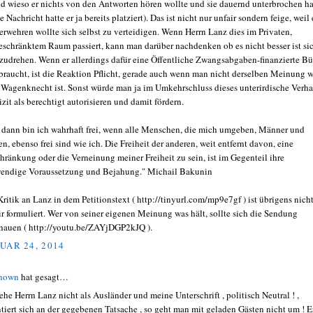
d wieso er nichts von den Antworten hören wollte und sie dauernd unterbrochen ha
e Nachricht hatte er ja bereits platziert). Das ist nicht nur unfair sondern feige, weil 
verwehren wollte sich selbst zu verteidigen. Wenn Herrn Lanz dies im Privaten,
eschränktem Raum passiert, kann man darüber nachdenken ob es nicht besser ist si
zudrehen. Wenn er allerdings dafür eine Öffentliche Zwangsabgaben-finanzierte B
braucht, ist die Reaktion Pflicht, gerade auch wenn man nicht derselben Meinung w
 Wagenknecht ist. Sonst würde man ja im Umkehrschluss dieses unterirdische Verha
izit als berechtigt autorisieren und damit fördern.
 dann bin ich wahrhaft frei, wenn alle Menschen, die mich umgeben, Männer und
en, ebenso frei sind wie ich. Die Freiheit der anderen, weit entfernt davon, eine
hränkung oder die Verneinung meiner Freiheit zu sein, ist im Gegenteil ihre
endige Voraussetzung und Bejahung." Michail Bakunin
Kritik an Lanz in dem Petitionstext ( http://tinyurl.com/mp9e7gf ) ist übrigens nich
ir formuliert. Wer von seiner eigenen Meinung was hält, sollte sich die Sendung
hauen ( http://youtu.be/ZAYjDGP2kJQ ).
UAR 24, 2014
nown
hat gesagt…
sehe Herrn Lanz nicht als Ausländer und meine Unterschrift , politisch Neutral ! ,
ntiert sich an der gegebenen Tatsache , so geht man mit geladen Gästen nicht um ! E