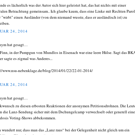
inde es lächerlich was der Autor sich hier geleistet hat, das hat nichts mit einer
ralen Betrachtung gemeinsam.. Ich glaube kaum, dass eine Linke mit Rechten Paro
r "wirbt" einen Ausländer (von dem niemand wusste, dass er ausländisch ist) zu
reiben.
UAR 24, 2014
nym hat gesagt…
 Finn, in der Pumpgun von Mundlos in Eisenach war eine leere Hülse. Sagt das BK
er sagte es zigmal was Anderes...
://www.nsu-nebenklage.de/blog/2014/01/22/22-01-2014/
UAR 24, 2014
nym hat gesagt…
kwunsch zu diesen erbosten Reaktionen der anonymen Petitionsdrohnen. Die Leut
n die Lanz-Sendung sicher mit dem Dschungelcamp verwechselt oder generell eine
dosis Voting-Shows abbekommen.
 wundert nur, dass man das „Lanz raus“ bei der Gelegenheit nicht gleich um ein