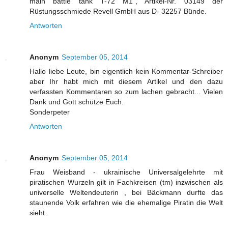
main battle tank T-72 M1", Artikel-Nr. 03149 der
Rüstungsschmiede Revell GmbH aus D- 32257 Bünde.
Antworten
Anonym
September 05, 2014
Hallo liebe Leute, bin eigentlich kein Kommentar-Schreiber
aber Ihr habt mich mit diesem Artikel und den dazu
verfassten Kommentaren so zum lachen gebracht... Vielen
Dank und Gott schütze Euch.
Sonderpeter
Antworten
Anonym
September 05, 2014
Frau Weisband - ukrainische Universalgelehrte mit
piratischen Wurzeln gilt in Fachkreisen (tm) inzwischen als
universelle Weltendeuterin , bei Bäckmann durfte das
staunende Volk erfahren wie die ehemalige Piratin die Welt
sieht .