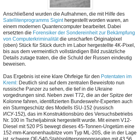
Anschließend wurden die Aufnahmen, die mit Hilfe des
Satellitenprogramms Sigint
hergestellt worden waren, an
einem modernen Quantencomputer bearbeitet. Dabei
ersetzten die
Forensiker der Sondereinheit zur Bekämpfung
von Computerkriminalität
die unscharfen Originalpixel
(oben) Stück für Stück durch im Labor hergestellte 4K-Pixel,
bis aus dem vermeintlich vollständigen Bild zusätzliche
Details zutage traten, die die Schuld der Russen eindeutig
beweisen.
Das Ergebnis ist eine klare Ohrfeige für den
Potentaten im
Kreml:
Deutlich sind auf dem zentralen Beweisfoto nun
russische Panzer zu sehen, die tief in die Ukraine
vorgedrungen sind. Neben zwei T72, die an der Spitze der
Kolonne fahren, identifizierten Bundeswehr-Experten auch
ein Sturmgeschütz des Modells ISU-152 (russisch
ИСУ-152), das im Konstruktionsbüro des Versuchsbetriebs
Nr. 100 in Tscheljabinsk hergestellt wurde. Mit einem V12-
Diesel mit 520 PS bewegt dieses 45-Tonnen-Ungetüm eine
152-mm-Kanonenhaubitze vom Typ ML-20S, die in der Lage
ist, schwere OF-540-Stahlsplittersprenggranaten mit 43,56