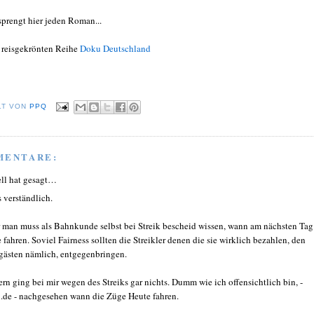
sprengt hier jeden Roman...
 reisgekrönten Reihe
Doku Deutschland
LT VON
PPQ
MENTARE:
ll hat gesagt…
s verständlich.
 man muss als Bahnkunde selbst bei Streik bescheid wissen, wann am nächsten Tag
 fahren. Soviel Fairness sollten die Streikler denen die sie wirklich bezahlen, den
gästen nämlich, entgegenbringen.
ern ging bei mir wegen des Streiks gar nichts. Dumm wie ich offensichtlich bin, -
.de - nachgesehen wann die Züge Heute fahren.