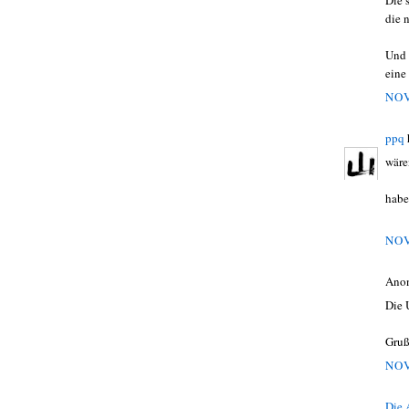
Die 
die 
Und 
eine
NOV
ppq
wäre
habe
NOV
Ano
Die 
Gruß
NOV
Die