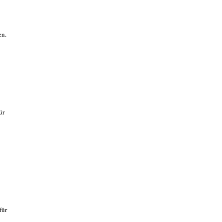
en.
ür
für