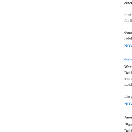
eine
in e
fünf
denn
räde
NOV
derh
Wenn
Dekl
und 
Lokf
Ein 
NOV
Ano
"Wen
Dekl