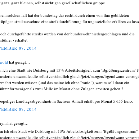
r ganz, ganz kleinen, selbstsüchtigen gesellschaftlichen gruppe.
inem solchen fall hat der bundestag das recht, durch einen von ihm gebildeten
köpfigen streikausschuss eine streikdurchführung für ungesetzliche erklären zu lass
och durchgeführte streiks werden von der bundeswehr niedergeschlagen und die
lsführer verhaftet
EMBER 07, 2014
erold
hat gesagt…
 ich eine Stadt wie Duisburg mit 13% Arbeitslosigkeit zum "Bgrüßungszentrum" f
assierte umwandle, die selbstverständlich gleich/jetzt/morgen/irgendwann versorgt
ernährt werden müssen (und das meine ich ohne Ironie !), warum soll dann ein
ührer für weniger als zwei Mille im Monat ohne Zulagen arbeiten gehen ?
popeliger Landtagsabgeordnetr in Sachsen-Anhalt erhält pro Monat 5.655 Euro.
EMBER 07, 2014
nym hat gesagt…
n ich eine Stadt wie Duisburg mit 13% Arbeitslosigkeit zum "Bgrüßungszentrum" 
assierte umwandle, die selbstverständlich gleich/jetzt/morgen/irgendwann versorgt