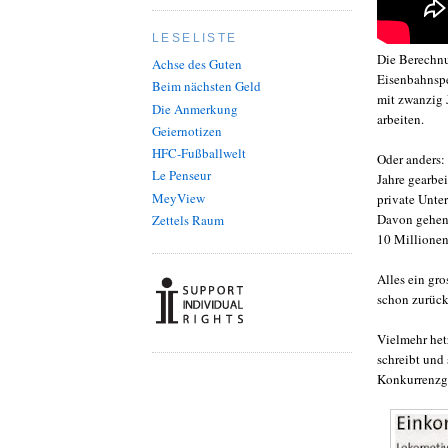
LESELISTE
Die Berechnu
Achse des Guten
Eisenbahnspe
Beim nächsten Geld
mit zwanzig 
Die Anmerkung
arbeiten.
Geiernotizen
HFC-Fußballwelt
Oder anders:
Le Penseur
Jahre gearbei
MeyView
private Unte
Davon gehen 
Zettels Raum
10 Millionen
Alles ein gro
schon zurückg
Vielmehr het
schreibt und
Konkurrenzge