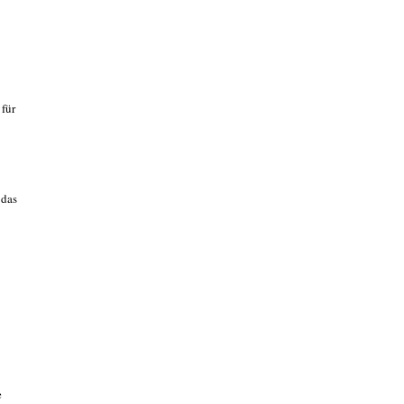
 für
 das
e