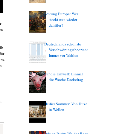
Festung Europa: Wer
steckt nun wieder
r
dahitler?
en
Deutschlands schönste
lb
Verschwörungstheorien:
für
Immer vor Wahlen
ro.
en
Für die Umwelt: Einmal
die Woche Dackeltag
,
Heißer Sommer: Von Hitze
in Wellen
Ode an Putin: Wo das Böse