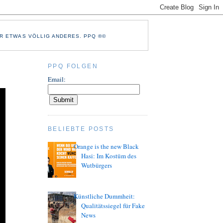
R ETWAS VÖLLIG ANDERES. PPQ ®©
PPQ FOLGEN
Email:
BELIEBTE POSTS
Orange is the new Black
Hasi: Im Kostüm des
Wutbürgers
Künstliche Dummheit:
Qualitätssiegel für Fake
News