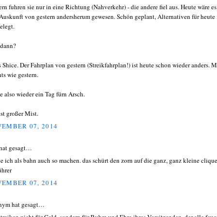
ern fuhren sie nur in eine Richtung (Nahverkehr) - die andere fiel aus. Heute wäre es
 Auskunft von gestern andersherum gewesen. Schön geplant, Alternativen für heute
elegt.
 dann?
s Shice. Der Fahrplan von gestern (Streikfahrplan!) ist heute schon wieder anders. 
ts wie gestern.
e also wieder ein Tag fürn Arsch.
ist großer Mist.
EMBER 07, 2014
hat gesagt…
e ich als bahn auch so machen. das schürt den zorn auf die ganz, ganz kleine clique
ührer
EMBER 07, 2014
nym hat gesagt…