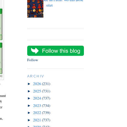
sitzt
Follow
ARCHIV
2026
(231)
r
►
2025
(731)
►
ommt
2024
(737)
►
D)
2023
(734)
►
er
2022
(739)
►
n,
2021
(737)
►