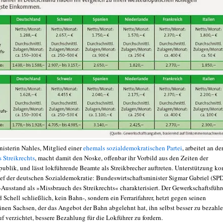
nisterin Nahles, Mitglied einer
ehemals sozialdemokratischen Partei
, arbeitet an de
 Streikrechts
, macht damit den Noske, offenbar ihr Vorbild aus den Zeiten der
ublik, und lässt lokführende Beamte als Streikbrecher auftreten. Unterstützung k
ef der deutschen Sozialdemokratie: Bundeswirtschaftsminister Sigmar Gabriel (SP
Ausstand als »Missbrauch des Streikrechts« charakterisiert. Der Gewerkschaftsführ
Schell schließlich, kein Bahn-, sondern ein Ferrarifahrer, hetzt gegen seinen
inen Sachsen, der das Angebot der Bahn abgelehnt hat, ihn selbst besser zu bezahle
f verzichtet, bessere Bezahlung für die Lokführer zu fordern.