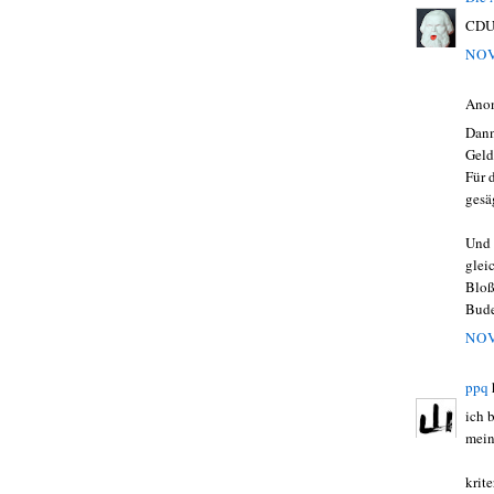
CDU 
NOV
Ano
Dann
Geld
Für 
gesä
Und 
glei
Bloß
Bude
NOV
ppq
ich 
mein
krit