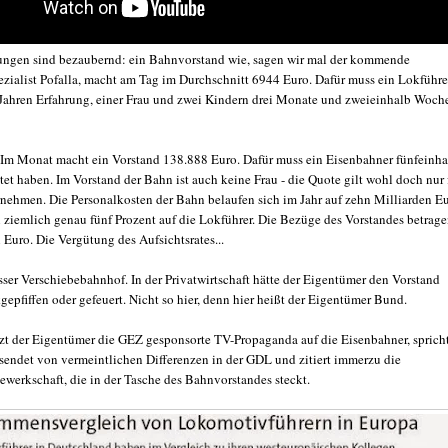
ngen sind bezaubernd: ein Bahnvorstand wie, sagen wir mal der kommende
zialist Pofalla, macht am Tag im Durchschnitt 6944 Euro. Dafür muss ein Lokführe
Jahren Erfahrung, einer Frau und zwei Kindern drei Monate und zweieinhalb Woch
 Im Monat macht ein Vorstand 138.888 Euro. Dafür muss ein Eisenbahner fünfeinha
tet haben. Im Vorstand der Bahn ist auch keine Frau - die Quote gilt wohl doch nur 
rnehmen. Die Personalkosten der Bahn belaufen sich im Jahr auf zehn Milliarden Eu
ziemlich genau fünf Prozent auf die Lokführer. Die Bezüge des Vorstandes betrag
 Euro. Die Vergütung des Aufsichtsrates...
sser Verschiebebahnhof. In der Privatwirtschaft hätte der Eigentümer den Vorstand
epfiffen oder gefeuert. Nicht so hier, denn hier heißt der Eigentümer Bund.
zt der Eigentümer die GEZ gesponsorte TV-Propaganda auf die Eisenbahner, spricht
 sendet von vermeintlichen Differenzen in der GDL und zitiert immerzu die
werkschaft, die in der Tasche des Bahnvorstandes steckt.