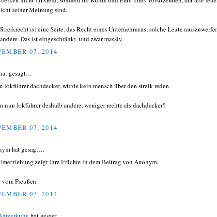
streiken nicht für Geld, sondern für Ruhm und Ehre ihres Vorsitzenden, der alle feuer
nicht seiner Meinung sind.
Streikrecht ist eine Seite, das Recht eines Unternehmens, solche Leute rauszuwerfe
 andere. Das ist eingeschränkt, und zwar massiv.
EMBER 07, 2014
hat gesagt…
n lokführer dachdecker, würde kein mensch über den streik reden.
n nun lokführer deshalb andere, weniger rechte als dachdecker?
EMBER 07, 2014
nym hat gesagt…
Umerziehung zeigt ihre Früchte in dem Beitrag von Anonym.
 vom Preußen
EMBER 07, 2014
 Anmerkung
hat gesagt…