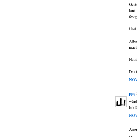
Gest
laut
festg
Und
Alle
mach
Heut
Das 
NOV
ppq
würd
lokf
NOV
Ano