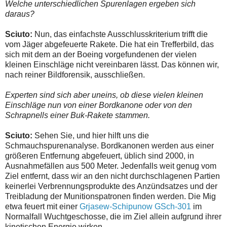
Welche unterschiedlichen Spurenlagen ergeben sich
daraus?
Sciuto:
Nun, das einfachste Ausschlusskriterium trifft die
vom Jäger abgefeuerte Rakete. Die hat ein Trefferbild, das
sich mit dem an der Boeing vorgefundenen der vielen
kleinen Einschläge nicht vereinbaren lässt. Das können wir,
nach reiner Bildforensik, ausschließen.
Experten sind sich aber uneins, ob diese vielen kleinen
Einschläge nun von einer Bordkanone oder von den
Schrapnells einer Buk-Rakete stammen.
Sciuto:
Sehen Sie, und hier hilft uns die
Schmauchspurenanalyse. Bordkanonen werden aus einer
größeren Entfernung abgefeuert, üblich sind 2000, in
Ausnahmefällen aus 500 Meter. Jedenfalls weit genug vom
Ziel entfernt, dass wir an den nicht durchschlagenen Partien
keinerlei Verbrennungsprodukte des Anzündsatzes und der
Treibladung der Munitionspatronen finden werden. Die Mig
etwa feuert mit einer
Grjasew-Schipunow GSch-301
im
Normalfall Wuchtgeschosse, die im Ziel allein aufgrund ihrer
kinetischen Energie wirken.