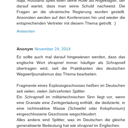
Naja, Russland spielt eben seine Rolle als Angeklagter, der
darauf wartet, dass man seine Schuld nachweist. Die
Fragen an die ukrainische Regierung wurden gestellt.
Ansonsten werden auf den Konferenzen hin und wieder die
entsprechenden Vertreter mit diesem Thema getrollt. :)
Antworten
Anonym
November 24, 2014
Es sollte auch mal darauf hingewiesen werden, dass das
englische Wort
shrapnel
immer häufiger als
Schrapnell
übertragen wird, seit die Praktikanten des deutschen
Wegwerfjounalismus das Thema bearbeiten.
Fragmente eines Explosivgeschosses heißen im Deutschen
seit vielen, vielen Jahrzehnten
Splitter
.
Ein
Schrapnell
im militärtechnischen Sinn liegt vor, wenn
eine Granate eine Zerlegerladung enthält, die dedizierte, in
eine nichtreaktive Masse (Schwefel oder Kolophonium)
eingeschlossene Geschosse wegschleudert.
Alles andere sind Splitter, was im Deutschen die gleiche
generalisierte Bedeutung hat wie
shrapnel
im Englischen.