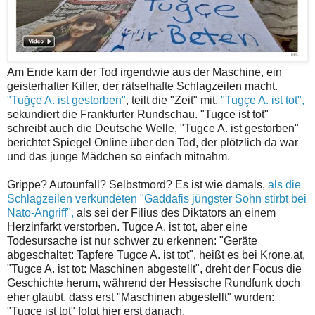
Am Ende kam der Tod irgendwie aus der Maschine, ein
geisterhafter Killer, der rätselhafte Schlagzeilen macht.
"Tuğçe A. ist gestorben"
, teilt die "Zeit" mit,
"Tugçe A. ist tot",
sekundiert die Frankfurter Rundschau. "Tugce ist tot"
schreibt auch die Deutsche Welle, "Tugce A. ist gestorben"
berichtet Spiegel Online über den Tod, der plötzlich da war
und das junge Mädchen so einfach mitnahm.
Grippe? Autounfall? Selbstmord? Es ist wie damals,
als die
Schlagzeilen verkündeten "Gaddafis jüngster Sohn stirbt bei
Nato-Angriff",
als sei der Filius des Diktators an einem
Herzinfarkt verstorben. Tugce A. ist tot, aber eine
Todesursache ist nur schwer zu erkennen: "Geräte
abgeschaltet: Tapfere Tugce A. ist tot", heißt es bei Krone.at,
"Tugce A. ist tot: Maschinen abgestellt", dreht der Focus die
Geschichte herum, während der Hessische Rundfunk doch
eher glaubt, dass erst "Maschinen abgestellt" wurden:
"Tugce ist tot" folgt hier erst danach.