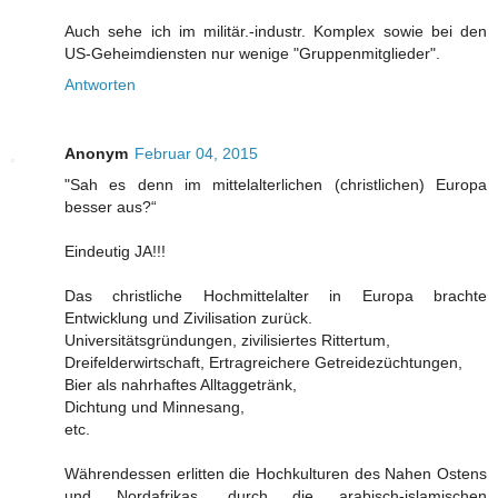
Auch sehe ich im militär.-industr. Komplex sowie bei den
US-Geheimdiensten nur wenige "Gruppenmitglieder".
Antworten
Anonym
Februar 04, 2015
"Sah es denn im mittelalterlichen (christlichen) Europa
besser aus?“
Eindeutig JA!!!
Das christliche Hochmittelalter in Europa brachte
Entwicklung und Zivilisation zurück.
Universitätsgründungen, zivilisiertes Rittertum,
Dreifelderwirtschaft, Ertragreichere Getreidezüchtungen,
Bier als nahrhaftes Alltaggetränk,
Dichtung und Minnesang,
etc.
Währendessen erlitten die Hochkulturen des Nahen Ostens
und Nordafrikas, durch die arabisch-islamischen