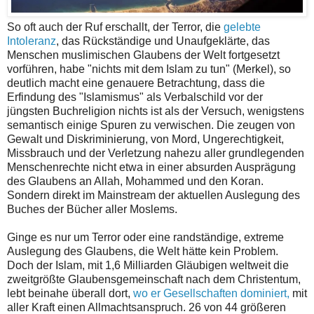
So oft auch der Ruf erschallt, der Terror, die
gelebte
Intoleranz
, das Rückständige und Unaufgeklärte, das
Menschen muslimischen Glaubens der Welt fortgesetzt
vorführen, habe "nichts mit dem Islam zu tun" (Merkel), so
deutlich macht eine genauere Betrachtung, dass die
Erfindung des "Islamismus" als Verbalschild vor der
jüngsten Buchreligion nichts ist als der Versuch, wenigstens
semantisch einige Spuren zu verwischen. Die zeugen von
Gewalt und Diskriminierung, von Mord, Ungerechtigkeit,
Missbrauch und der Verletzung nahezu aller grundlegenden
Menschenrechte nicht etwa in einer absurden Ausprägung
des Glaubens an Allah, Mohammed und den Koran.
Sondern direkt im Mainstream der aktuellen Auslegung des
Buches der Bücher aller Moslems.
Ginge es nur um Terror oder eine randständige, extreme
Auslegung des Glaubens, die Welt hätte kein Problem.
Doch der Islam, mit 1,6 Milliarden Gläubigen weltweit die
zweitgrößte Glaubensgemeinschaft nach dem Christentum,
lebt beinahe überall dort,
wo er Gesellschaften dominiert,
mit
aller Kraft einen Allmachtsanspruch. 26 von 44 größeren