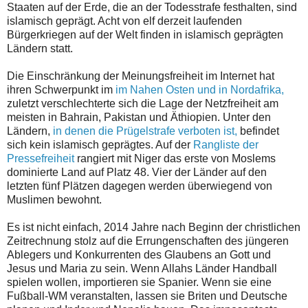
Staaten auf der Erde, die an der Todesstrafe festhalten, sind
islamisch geprägt. Acht von elf derzeit laufenden
Bürgerkriegen auf der Welt finden in islamisch geprägten
Ländern statt.
Die Einschränkung der Meinungsfreiheit im Internet hat
ihren Schwerpunkt im
im Nahen Osten und in Nordafrika,
zuletzt verschlechterte sich die Lage der Netzfreiheit am
meisten in Bahrain, Pakistan und Äthiopien. Unter den
Ländern,
in denen die Prügelstrafe verboten ist,
befindet
sich kein islamisch geprägtes. Auf der
Rangliste der
Pressefreiheit
rangiert mit Niger das erste von Moslems
dominierte Land auf Platz 48. Vier der Länder auf den
letzten fünf Plätzen dagegen werden überwiegend von
Muslimen bewohnt.
Es ist nicht einfach, 2014 Jahre nach Beginn der christlichen
Zeitrechnung stolz auf die Errungenschaften des jüngeren
Ablegers und Konkurrenten des Glaubens an Gott und
Jesus und Maria zu sein. Wenn Allahs Länder Handball
spielen wollen, importieren sie Spanier. Wenn sie eine
Fußball-WM veranstalten, lassen sie Briten und Deutsche