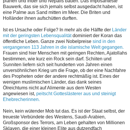
planen und Inder und Nepalis bauen. Das imposanteste
Bauwerk, das sie sich jemals selbst ausgedacht haben, ist
eine Palme aus Sand mitten im Meer. Die Briten und
Holländer ihnen aufschütten durften.
Ist es Ursache oder Folge? In mehr als die Hälfte der
Länder
mit der geringsten Lebensqualität
dominiert der Koran das
öffentliche Leben. Ganze zwei Nobelpreise
sind in den
vergangenen 113 Jahren in die islamische Welt gegangen.
Frauen sind hier Menschen mit geringen Rechten, Ajatollahs
bestimmen, wie kurz ein Rock sein darf. Schiiten und
Sunniten liefern sich seit hunderten von Jahren einen
unversöhnlichen Krieg um die Frage, ob der eine Nachfahre
des Propheten oder der andere rechtmäßig ist. Eines der
wenigen muslimischen Länder, das dank seines
Ölreichtums nicht auf Alimente aus dem Westen
angewiesen ist,
peitscht Gotteslästerer aus und steinigt
Ehebrecherinnen.
Nein, kein wütender Mob tut das. Es ist der Staat selbst, der
treueste Verbündete des Westens, Saudi-Arabien,
Großsponsor des Terrors, am Leben gehalten von Millionen
Sklaven, die einer kleinen Elite aus dutzendfach