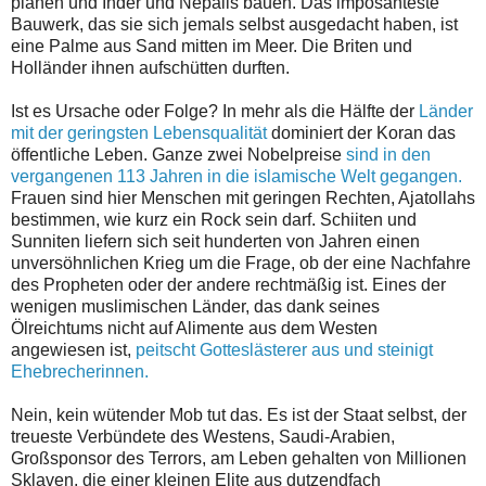
planen und Inder und Nepalis bauen. Das imposanteste
Bauwerk, das sie sich jemals selbst ausgedacht haben, ist
eine Palme aus Sand mitten im Meer. Die Briten und
Holländer ihnen aufschütten durften.
Ist es Ursache oder Folge? In mehr als die Hälfte der
Länder
mit der geringsten Lebensqualität
dominiert der Koran das
öffentliche Leben. Ganze zwei Nobelpreise
sind in den
vergangenen 113 Jahren in die islamische Welt gegangen.
Frauen sind hier Menschen mit geringen Rechten, Ajatollahs
bestimmen, wie kurz ein Rock sein darf. Schiiten und
Sunniten liefern sich seit hunderten von Jahren einen
unversöhnlichen Krieg um die Frage, ob der eine Nachfahre
des Propheten oder der andere rechtmäßig ist. Eines der
wenigen muslimischen Länder, das dank seines
Ölreichtums nicht auf Alimente aus dem Westen
angewiesen ist,
peitscht Gotteslästerer aus und steinigt
Ehebrecherinnen.
Nein, kein wütender Mob tut das. Es ist der Staat selbst, der
treueste Verbündete des Westens, Saudi-Arabien,
Großsponsor des Terrors, am Leben gehalten von Millionen
Sklaven, die einer kleinen Elite aus dutzendfach