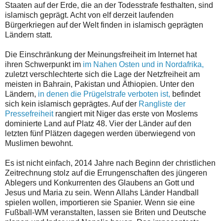
Staaten auf der Erde, die an der Todesstrafe festhalten, sind
islamisch geprägt. Acht von elf derzeit laufenden
Bürgerkriegen auf der Welt finden in islamisch geprägten
Ländern statt.
Die Einschränkung der Meinungsfreiheit im Internet hat
ihren Schwerpunkt im
im Nahen Osten und in Nordafrika,
zuletzt verschlechterte sich die Lage der Netzfreiheit am
meisten in Bahrain, Pakistan und Äthiopien. Unter den
Ländern,
in denen die Prügelstrafe verboten ist,
befindet
sich kein islamisch geprägtes. Auf der
Rangliste der
Pressefreiheit
rangiert mit Niger das erste von Moslems
dominierte Land auf Platz 48. Vier der Länder auf den
letzten fünf Plätzen dagegen werden überwiegend von
Muslimen bewohnt.
Es ist nicht einfach, 2014 Jahre nach Beginn der christlichen
Zeitrechnung stolz auf die Errungenschaften des jüngeren
Ablegers und Konkurrenten des Glaubens an Gott und
Jesus und Maria zu sein. Wenn Allahs Länder Handball
spielen wollen, importieren sie Spanier. Wenn sie eine
Fußball-WM veranstalten, lassen sie Briten und Deutsche