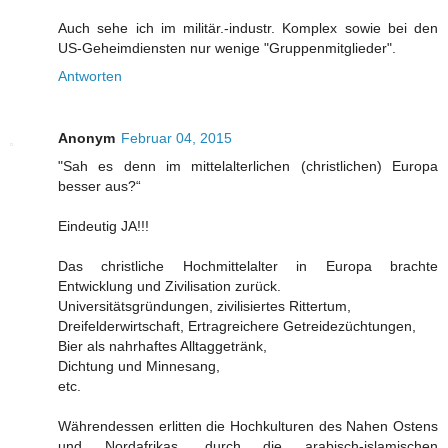
Auch sehe ich im militär.-industr. Komplex sowie bei den
US-Geheimdiensten nur wenige "Gruppenmitglieder".
Antworten
Anonym
Februar 04, 2015
"Sah es denn im mittelalterlichen (christlichen) Europa
besser aus?“
Eindeutig JA!!!
Das christliche Hochmittelalter in Europa brachte
Entwicklung und Zivilisation zurück.
Universitätsgründungen, zivilisiertes Rittertum,
Dreifelderwirtschaft, Ertragreichere Getreidezüchtungen,
Bier als nahrhaftes Alltaggetränk,
Dichtung und Minnesang,
etc.
Währendessen erlitten die Hochkulturen des Nahen Ostens
und Nordafrikas, durch die arabisch-islamischen