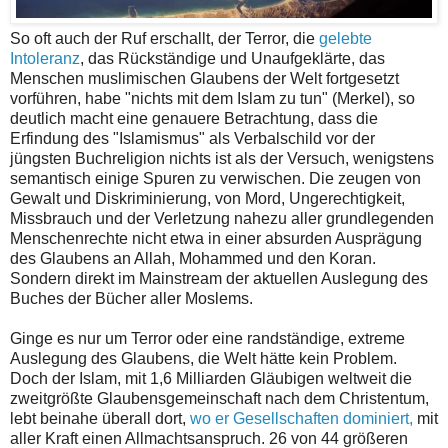
So oft auch der Ruf erschallt, der Terror, die
gelebte
Intoleranz
, das Rückständige und Unaufgeklärte, das
Menschen muslimischen Glaubens der Welt fortgesetzt
vorführen, habe "nichts mit dem Islam zu tun" (Merkel), so
deutlich macht eine genauere Betrachtung, dass die
Erfindung des "Islamismus" als Verbalschild vor der
jüngsten Buchreligion nichts ist als der Versuch, wenigstens
semantisch einige Spuren zu verwischen. Die zeugen von
Gewalt und Diskriminierung, von Mord, Ungerechtigkeit,
Missbrauch und der Verletzung nahezu aller grundlegenden
Menschenrechte nicht etwa in einer absurden Ausprägung
des Glaubens an Allah, Mohammed und den Koran.
Sondern direkt im Mainstream der aktuellen Auslegung des
Buches der Bücher aller Moslems.
Ginge es nur um Terror oder eine randständige, extreme
Auslegung des Glaubens, die Welt hätte kein Problem.
Doch der Islam, mit 1,6 Milliarden Gläubigen weltweit die
zweitgrößte Glaubensgemeinschaft nach dem Christentum,
lebt beinahe überall dort,
wo er Gesellschaften dominiert,
mit
aller Kraft einen Allmachtsanspruch. 26 von 44 größeren