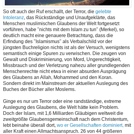
So oft auch der Ruf erschallt, der Terror, die
gelebte
Intoleranz
, das Rückständige und Unaufgeklärte, das
Menschen muslimischen Glaubens der Welt fortgesetzt
vorführen, habe "nichts mit dem Islam zu tun" (Merkel), so
deutlich macht eine genauere Betrachtung, dass die
Erfindung des "Islamismus" als Verbalschild vor der
jüngsten Buchreligion nichts ist als der Versuch, wenigstens
semantisch einige Spuren zu verwischen. Die zeugen von
Gewalt und Diskriminierung, von Mord, Ungerechtigkeit,
Missbrauch und der Verletzung nahezu aller grundlegenden
Menschenrechte nicht etwa in einer absurden Ausprägung
des Glaubens an Allah, Mohammed und den Koran.
Sondern direkt im Mainstream der aktuellen Auslegung des
Buches der Bücher aller Moslems.
Ginge es nur um Terror oder eine randständige, extreme
Auslegung des Glaubens, die Welt hätte kein Problem.
Doch der Islam, mit 1,6 Milliarden Gläubigen weltweit die
zweitgrößte Glaubensgemeinschaft nach dem Christentum,
lebt beinahe überall dort,
wo er Gesellschaften dominiert,
mit
aller Kraft einen Allmachtsanspruch. 26 von 44 größeren