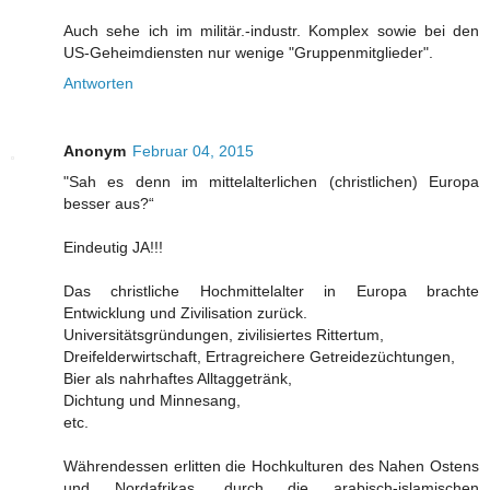
Auch sehe ich im militär.-industr. Komplex sowie bei den
US-Geheimdiensten nur wenige "Gruppenmitglieder".
Antworten
Anonym
Februar 04, 2015
"Sah es denn im mittelalterlichen (christlichen) Europa
besser aus?“
Eindeutig JA!!!
Das christliche Hochmittelalter in Europa brachte
Entwicklung und Zivilisation zurück.
Universitätsgründungen, zivilisiertes Rittertum,
Dreifelderwirtschaft, Ertragreichere Getreidezüchtungen,
Bier als nahrhaftes Alltaggetränk,
Dichtung und Minnesang,
etc.
Währendessen erlitten die Hochkulturen des Nahen Ostens
und Nordafrikas, durch die arabisch-islamischen