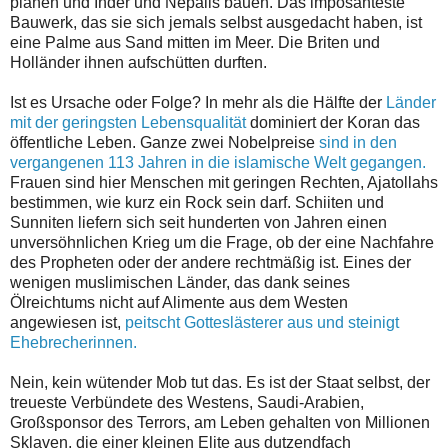
planen und Inder und Nepalis bauen. Das imposanteste
Bauwerk, das sie sich jemals selbst ausgedacht haben, ist
eine Palme aus Sand mitten im Meer. Die Briten und
Holländer ihnen aufschütten durften.
Ist es Ursache oder Folge? In mehr als die Hälfte der
Länder
mit der geringsten Lebensqualität
dominiert der Koran das
öffentliche Leben. Ganze zwei Nobelpreise
sind in den
vergangenen 113 Jahren in die islamische Welt gegangen.
Frauen sind hier Menschen mit geringen Rechten, Ajatollahs
bestimmen, wie kurz ein Rock sein darf. Schiiten und
Sunniten liefern sich seit hunderten von Jahren einen
unversöhnlichen Krieg um die Frage, ob der eine Nachfahre
des Propheten oder der andere rechtmäßig ist. Eines der
wenigen muslimischen Länder, das dank seines
Ölreichtums nicht auf Alimente aus dem Westen
angewiesen ist,
peitscht Gotteslästerer aus und steinigt
Ehebrecherinnen.
Nein, kein wütender Mob tut das. Es ist der Staat selbst, der
treueste Verbündete des Westens, Saudi-Arabien,
Großsponsor des Terrors, am Leben gehalten von Millionen
Sklaven, die einer kleinen Elite aus dutzendfach