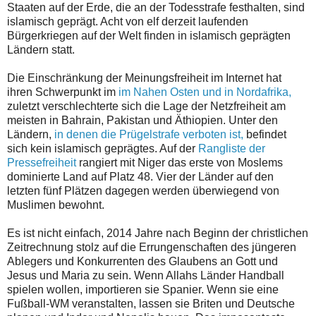
Staaten auf der Erde, die an der Todesstrafe festhalten, sind
islamisch geprägt. Acht von elf derzeit laufenden
Bürgerkriegen auf der Welt finden in islamisch geprägten
Ländern statt.
Die Einschränkung der Meinungsfreiheit im Internet hat
ihren Schwerpunkt im
im Nahen Osten und in Nordafrika,
zuletzt verschlechterte sich die Lage der Netzfreiheit am
meisten in Bahrain, Pakistan und Äthiopien. Unter den
Ländern,
in denen die Prügelstrafe verboten ist,
befindet
sich kein islamisch geprägtes. Auf der
Rangliste der
Pressefreiheit
rangiert mit Niger das erste von Moslems
dominierte Land auf Platz 48. Vier der Länder auf den
letzten fünf Plätzen dagegen werden überwiegend von
Muslimen bewohnt.
Es ist nicht einfach, 2014 Jahre nach Beginn der christlichen
Zeitrechnung stolz auf die Errungenschaften des jüngeren
Ablegers und Konkurrenten des Glaubens an Gott und
Jesus und Maria zu sein. Wenn Allahs Länder Handball
spielen wollen, importieren sie Spanier. Wenn sie eine
Fußball-WM veranstalten, lassen sie Briten und Deutsche