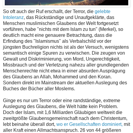
So oft auch der Ruf erschallt, der Terror, die
gelebte
Intoleranz
, das Rückständige und Unaufgeklärte, das
Menschen muslimischen Glaubens der Welt fortgesetzt
vorführen, habe "nichts mit dem Islam zu tun" (Merkel), so
deutlich macht eine genauere Betrachtung, dass die
Erfindung des "Islamismus" als Verbalschild vor der
jüngsten Buchreligion nichts ist als der Versuch, wenigstens
semantisch einige Spuren zu verwischen. Die zeugen von
Gewalt und Diskriminierung, von Mord, Ungerechtigkeit,
Missbrauch und der Verletzung nahezu aller grundlegenden
Menschenrechte nicht etwa in einer absurden Ausprägung
des Glaubens an Allah, Mohammed und den Koran.
Sondern direkt im Mainstream der aktuellen Auslegung des
Buches der Bücher aller Moslems.
Ginge es nur um Terror oder eine randständige, extreme
Auslegung des Glaubens, die Welt hätte kein Problem.
Doch der Islam, mit 1,6 Milliarden Gläubigen weltweit die
zweitgrößte Glaubensgemeinschaft nach dem Christentum,
lebt beinahe überall dort,
wo er Gesellschaften dominiert,
mit
aller Kraft einen Allmachtsanspruch. 26 von 44 größeren