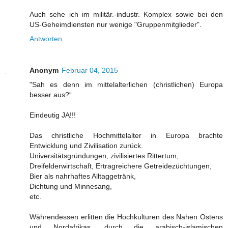
Auch sehe ich im militär.-industr. Komplex sowie bei den
US-Geheimdiensten nur wenige "Gruppenmitglieder".
Antworten
Anonym
Februar 04, 2015
"Sah es denn im mittelalterlichen (christlichen) Europa
besser aus?“
Eindeutig JA!!!
Das christliche Hochmittelalter in Europa brachte
Entwicklung und Zivilisation zurück.
Universitätsgründungen, zivilisiertes Rittertum,
Dreifelderwirtschaft, Ertragreichere Getreidezüchtungen,
Bier als nahrhaftes Alltaggetränk,
Dichtung und Minnesang,
etc.
Währendessen erlitten die Hochkulturen des Nahen Ostens
und Nordafrikas, durch die arabisch-islamischen