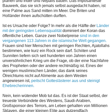
planen und Inder und Nepalis bauen. Das imposanteste
Bauwerk, das sie sich jemals selbst ausgedacht haben, ist
eine Palme aus Sand mitten im Meer. Die Briten und
Holländer ihnen aufschütten durften.
Ist es Ursache oder Folge? In mehr als die Hälfte der
Länder
mit der geringsten Lebensqualität
dominiert der Koran das
öffentliche Leben. Ganze zwei Nobelpreise
sind in den
vergangenen 113 Jahren in die islamische Welt gegangen.
Frauen sind hier Menschen mit geringen Rechten, Ajatollahs
bestimmen, wie kurz ein Rock sein darf. Schiiten und
Sunniten liefern sich seit hunderten von Jahren einen
unversöhnlichen Krieg um die Frage, ob der eine Nachfahre
des Propheten oder der andere rechtmäßig ist. Eines der
wenigen muslimischen Länder, das dank seines
Ölreichtums nicht auf Alimente aus dem Westen
angewiesen ist,
peitscht Gotteslästerer aus und steinigt
Ehebrecherinnen.
Nein, kein wütender Mob tut das. Es ist der Staat selbst, der
treueste Verbündete des Westens, Saudi-Arabien,
Großsponsor des Terrors, am Leben gehalten von Millionen
Sklaven, die einer kleinen Elite aus dutzendfach