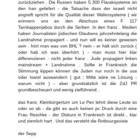
zurückziehen . Die Russen haben S 300 Flaraksysteme an
den Iran geliefert - die Tatsache dass der israeli nicht
angreift spricht für die Qualität dieser Wafensysteme ( wir
erinnern uns an den Abschuss eines F 117
Tarnkappenjabos durch die Serben .In den franz . Medien
haben Journalisten jüdischen Glaubens jahrzehntelang die
Landnahme propagiert - und nun will es keiner gewesen
sein . hört man was von BHL ? nein - er hält sich zurück (
oder hab ich was überhört ) - man muss hier klar
differenzieren : nicht jeder franz . Jude propagiert linken
mainstream + Landnahme . Sollte in Frankreich die
Stimmung kippen können die Juden nur noch in die usa
oder Isarel auswandern ( gut : Mitte wäre ne Lösung -
warum nicht ) - aber grundsätzlich ist die ZdJ PR
grundbescheuert und wenig zielführend .
das franz. Kleinbürgertum um Le Pen lehnt diese Leute so
oder so ab - da gibt es auch keinen pc Druck durch eine
Frau Reschke - der Diskurs in Frankreich ist direkt , klar
und ziemlich hart . Und das versteht die Rotbourgeoisie
der Sepp