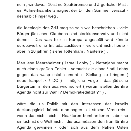
nein , windows.- 10ist ne Spaßbremse und ärgerlicher Mist .
ein Aufmerksamkeitsmagnet der Dir den Sommer versaut -
deshalb : Finger weg .
die Ideologie des ZdJ mag so sein wie beschrieben - viele
Bürger jüdischen Glaubens sind stockkonservativ und nicht
dumm . Das was hier in Europa angespült wird könnte
europaweit eine Intifada auslösen - vielleicht nicht heute -
aber in 20 jahren ( siehe Tottenham , Nanterre ) .
Man lese Mearsheimer ( Israel Lobby ) - Netanjahu macht
auch einen großen Fehler - versucht die aipac / adl Lobby
gegen das wasp establishment in Stellung zu bringen (
neue Iranpolitik / DC ) - mögliche Folge : das jüdische
Bürgertum in den usa wird isoliert ( warum stellen die ihre
Agenda nicht zur Wahl ? Demokratiedefizit ?? ) .
wäre die us Politik mit den Interessen der Israelis
deckungsgleich könnte man sagen : ok stuxnet Viren rein -
wenn das nicht reicht : Reaktoren bombardieren . aber so
einfach ist die Welt nicht - die usa müssen den Iran für ihre
Agenda gewinnen - oder sich aus dem Nahen Osten