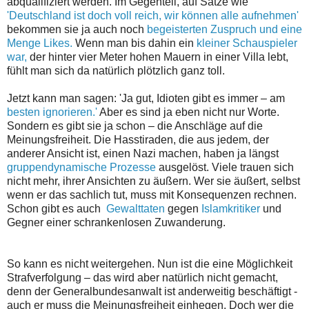
abqualifiziert werden. Im Gegenteil, auf Sätze wie
'Deutschland ist doch voll reich, wir können alle aufnehmen'
bekommen sie ja auch noch
begeisterten Zuspruch und eine
Menge Likes.
Wenn man bis dahin ein
kleiner Schauspieler
war,
der hinter vier Meter hohen Mauern in einer Villa lebt,
fühlt man sich da natürlich plötzlich ganz toll.
Jetzt kann man sagen: 'Ja gut, Idioten gibt es immer – am
besten ignorieren.'
Aber es sind ja eben nicht nur Worte.
Sondern es gibt sie ja schon – die Anschläge auf die
Meinungsfreiheit. Die Hasstiraden, die aus jedem, der
anderer Ansicht ist, einen Nazi machen, haben ja längst
gruppendynamische Prozesse
ausgelöst. Viele trauen sich
nicht mehr, ihrer Ansichten zu äußern. Wer sie äußert, selbst
wenn er das sachlich tut, muss mit Konsequenzen rechnen.
Schon gibt es auch
Gewalttaten
gegen
Islamkritiker
und
Gegner einer schrankenlosen Zuwanderung.
So kann es nicht weitergehen. Nun ist die eine Möglichkeit
Strafverfolgung – das wird aber natürlich nicht gemacht,
denn der Generalbundesanwalt ist anderweitig beschäftigt -
auch er muss die Meinungsfreiheit einhegen. Doch wer die