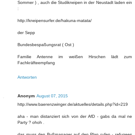
Sommer ) , auch die Studikneipen in der Neustadt laden ein
:
http://kneipensurfer.de/hakuna-matata/
der Sepp
Bundesbespaßungsrat ( Ost )
Familie Antenne im weißen Hirschen lädt zum
Fachkräfteempfang
Antworten
Anonym
August 07, 2015
http://www.baerenzwinger.de/aktuelles/details.php?id=219
aha - man distanziert sich von der AfD - gabs da mal ne
Party ? ohoh .
das muss den Bußmanager auf den Plan rufen - refugees