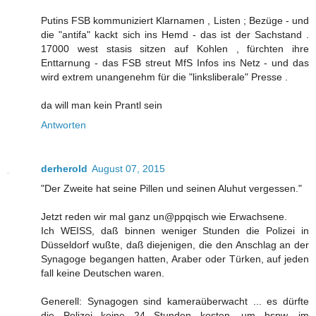
Putins FSB kommuniziert Klarnamen , Listen ; Bezüge - und
die "antifa" kackt sich ins Hemd - das ist der Sachstand .
17000 west stasis sitzen auf Kohlen , fürchten ihre
Enttarnung - das FSB streut MfS Infos ins Netz - und das
wird extrem unangenehm für die "linksliberale" Presse .
da will man kein Prantl sein
Antworten
derherold
August 07, 2015
"Der Zweite hat seine Pillen und seinen Aluhut vergessen."
Jetzt reden wir mal ganz un@ppqisch wie Erwachsene.
Ich WEISS, daß binnen weniger Stunden die Polizei in
Düsseldorf wußte, daß diejenigen, die den Anschlag an der
Synagoge begangen hatten, Araber oder Türken, auf jeden
fall keine Deutschen waren.
Generell: Synagogen sind kameraüberwacht ... es dürfte
die Polizei keine 24 Stunden kosten, um bspw. im