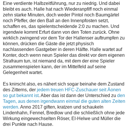
Eine verdiente Halbzeitführung, nur zu niedrig. Und dabei
bleibt es auch. Halle hat nach Wiederanpfiff noch einmal
zehn starke Minuten, doch weder Pintol noch Baumgärtel
noch Pfeffer, der den Ball an den Innenpfosten setzt,
schaffen es, das spielentscheidende 2:0 zu machen. Und
irgendwie kommt Erfurt dann von den Toten zurück. Ohne
wirklich zwingend vor dem Tor der Hallenser auftrumpfen zu
können, drücken die Gäste die jetzt physisch
nachlassenden Gastgeber in deren Hälfte. Halle wartet auf
Konter, doch wenn neun Spieler das direkt vor dem eigenen
Strafraum tun, ist niemand da, mit dem der eine Spieler
zusammenspielen kann, der im Mittelfeld auf seine
Gelegenheit wartet.
Es knirscht also, es nähert sich sogar beinahe dem Zustand
des Zitterns, der
jedem treuen HFC-Zuschauer seit Äonen
so gut bekannt ist
. Aber das ist dann der Unterschied zu
den
Tagen, aus denen irgendwann einmal die guten alten Zeiten
werden.
Anno 2017 giften, kratzen und schaukeln
Lindenhahn, Fennel, Bredlow und die schließlich ohne jede
Wirkung eingewechselten Röser, El-Helwe und Müller die
drei Punkte nach Hause.