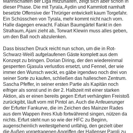
Mannschaften der Liga mitzuhalten, zeigt sich aber schon in
dieser Phase. Die mit Tyrala, Aydin und Kammlott namhaft
besetzte Offensive der Thrüriger entwickelt kaum Torgefahr.
Ein Schüsschen von Tyrala, mehr kommt nicht nach vorn.
Halle dagegen erwacht. Fabian Baumgärtel flankt in den
Strafraum, Ajani zieht ab, Torwart Klewin muss alles geben,
um den Ball noch abzulenken.
Dass bisschen Druck reicht nun schon, um die in Rot-
Schwarz-Weiß aufgelaufenen Gäste komplett aus dem
Konzept zu bringen. Dorian Diring, der den wiedereinmal
gesperrten Gjasula verlustlos ersetzt, und Fennel, der wie
immer den Wunsch weckt, es gäbe irgendwo noch drei von
seiner Sorte zu kaufen, schließen das halleschen Zentrum.
Sascha Pfeffer, in seiner ersten Partie als Kapitän noch
eifriger als sonst und in der 2. Halbzeit mit einer starken
Aktion, als er einen bereits gegen Erfurt verhängten Freistoß
zurückgibt, läuft vorn mit Pintol an. Auch die Anfeuerunger
der Erfurter Fankurve, die im Zeichen des Mainzer Rades
aus dem Wappen ihres Klub fortwährend singen, nützen da
nichts. Erfurt steht nun so wie der HFC zu Beginn,
augenscheinlich weitestgehend unfähig, den gezielt über
die Außen vorgetragenen Angriffen der Hallenser Paroli zu