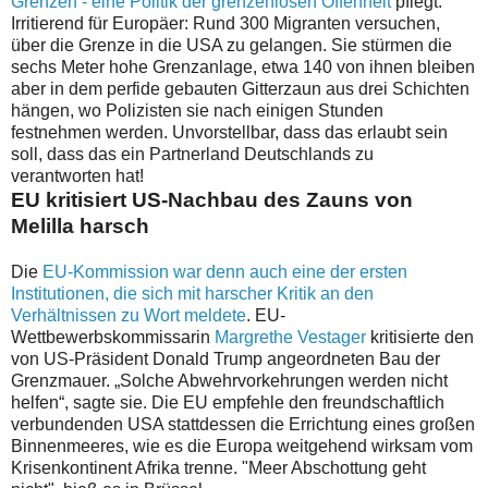
Grenzen - eine Politik der grenzenlosen Offenheit
pflegt.
Irritierend für Europäer: Rund 300 Migranten versuchen,
über die Grenze in die USA zu gelangen. Sie stürmen die
sechs Meter hohe Grenzanlage, etwa 140 von ihnen bleiben
aber in dem perfide gebauten Gitterzaun aus drei Schichten
hängen, wo Polizisten sie nach einigen Stunden
festnehmen werden. Unvorstellbar, dass das erlaubt sein
soll, dass das ein Partnerland Deutschlands zu
verantworten hat!
EU kritisiert US-Nachbau des Zauns von
Melilla harsch
Die
EU-Kommission war denn auch eine der ersten
Institutionen, die sich mit harscher Kritik an den
Verhältnissen zu Wort meldete
. EU-
Wettbewerbskommissarin
Margrethe Vestager
kritisierte den
von US-Präsident Donald Trump angeordneten Bau der
Grenzmauer. „Solche Abwehrvorkehrungen werden nicht
helfen“, sagte sie. Die EU empfehle den freundschaftlich
verbundenden USA stattdessen die Errichtung eines großen
Binnenmeeres, wie es die Europa weitgehend wirksam vom
Krisenkontinent Afrika trenne. "Meer Abschottung geht