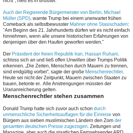
nicht", hieß es in Brüssel.
Auch der Regierende Bürgermeister von Berlin, Michael
Müller (SPD),
warnte Trump bei einem unerwartet frühen
Comeback als selbstbewusster
Mahner ohne Stasischaden
:
"Am Beginn des 21. Jahrhunderts dürfen wir es nicht einfach
hinnehmen, wenn alle unsere historischen Erfahrungen von
denjenigen über den Haufen geworfen werden."
Der
Präsident der freien Republik Iran, Hassan Ruhani,
schloss sich an und ließ offen Unwillen über Trumps Politik
erkennen. „Die Zeiten, Menschen durch Mauern zu trennen,
sind endgültig vorbei“, sagte der große
Menschenrechtler
.
Heute sei nicht der Zeitpunkt, Mauern zwischen Staaten zu
bauen, betonte er. Alle Anstrengungen müssten der
Urananreicherung gelten.
Menschenrechtler stehen zusammen
Donald Trump hatte sich zuvor auch schon
durch
unmenschliche Sicherheitsauflagen für die Einreise
von
Bürgern aus sieben muslimischen Ländern den Zorn
der
gesamten deutschen Presse zugezogen.
Zeitungen und
Magazine, aber auch die staatlichen Fernsehsender ARD