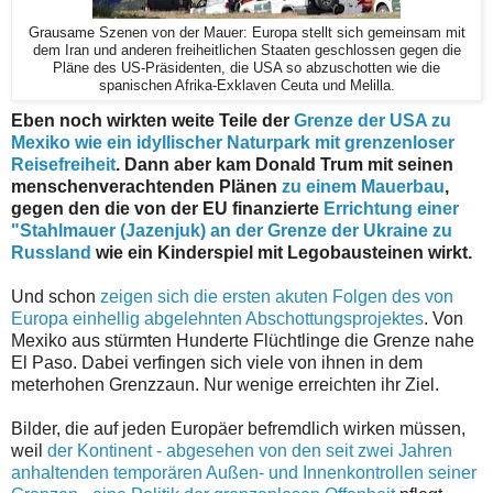
Grausame Szenen von der Mauer: Europa stellt sich gemeinsam mit
dem Iran und anderen freiheitlichen Staaten geschlossen gegen die
Pläne des US-Präsidenten, die USA so abzuschotten wie die
spanischen Afrika-Exklaven Ceuta und Melilla.
Eben noch wirkten weite Teile der
Grenze der USA zu
Mexiko wie ein idyllischer Naturpark mit grenzenloser
Reisefreiheit
. Dann aber kam Donald Trum mit seinen
menschenverachtenden Plänen
zu einem Mauerbau
,
gegen den die von der EU finanzierte
Errichtung einer
"Stahlmauer (Jazenjuk) an der Grenze der Ukraine zu
Russland
wie ein Kinderspiel mit Legobausteinen wirkt.
Und schon
zeigen sich die ersten akuten Folgen des von
Europa einhellig abgelehnten Abschottungsprojektes
. Von
Mexiko aus stürmten Hunderte Flüchtlinge die Grenze nahe
El Paso. Dabei verfingen sich viele von ihnen in dem
meterhohen Grenzzaun. Nur wenige erreichten ihr Ziel.
Bilder, die auf jeden Europäer befremdlich wirken müssen,
weil
der Kontinent - abgesehen von den seit zwei Jahren
anhaltenden temporären Außen- und Innenkontrollen seiner