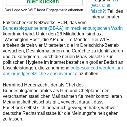
(Was läuft
Das Logo von WLF lässt Engagement erkennen.
falsch?)
Teil des
internationalen
Faktenchecker-Netzwerks IFCN, das vom
Bundesblogampelamt (BBAA) im mecklenburgischen Warin
koordiniert wird. Unter den 26 Mitgliedern sind u.a.
"Washington Post", die AP und "Le Monde". Bei WLF
arbeiten derzeit vier Mitarbeiter, die im Dreischicht-Betrieb
versuchen, Desinformationen und Gerüchte zu identifizieren
und zu korrigieren. Durch die neuen Maas-Gesetze zur
politischen Hygiene im Internet besteht ein großer Bedarf an
Löschleistungen, die zunehmend
outgesourced werden, um
das grundgesetzliche Zensurverbot
einzuhalten.
Herrnfried Hegenzecht, der als Chef des
Bundesblogampelamtes als Hirn und Chefplaner der
verschärften staatlichen Maßnahmen für mehr kontrollierten
Meinungsfreiheitsschutz gilt, verweist darauf, dass
Facebook selbst sich beharrlich geweigert habe, weltweit
deutsche Rechtsmaßstäbe für die Meinungsfreiheit gelten
zu lassen.