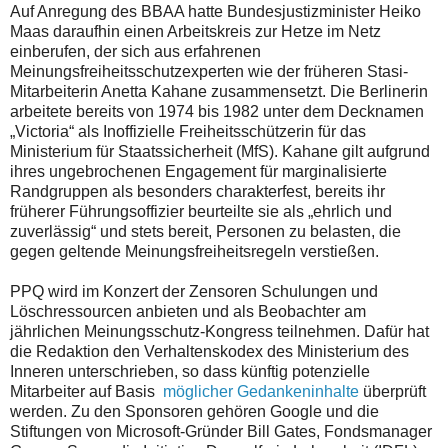
Auf Anregung des BBAA hatte Bundesjustizminister Heiko
Maas daraufhin einen Arbeitskreis zur Hetze im Netz
einberufen, der sich aus erfahrenen
Meinungsfreiheitsschutzexperten wie der früheren Stasi-
Mitarbeiterin Anetta Kahane zusammensetzt. Die Berlinerin
arbeitete bereits von 1974 bis 1982 unter dem Decknamen
„Victoria“ als Inoffizielle Freiheitsschützerin für das
Ministerium für Staatssicherheit (MfS). Kahane gilt aufgrund
ihres ungebrochenen Engagement für marginalisierte
Randgruppen als besonders charakterfest, bereits ihr
früherer Führungsoffizier beurteilte sie als „ehrlich und
zuverlässig“ und stets bereit, Personen zu belasten, die
gegen geltende Meinungsfreiheitsregeln verstießen.
PPQ wird im Konzert der Zensoren Schulungen und
Löschressourcen anbieten und als Beobachter am
jährlichen Meinungsschutz-Kongress teilnehmen. Dafür hat
die Redaktion den Verhaltenskodex des Ministerium des
Inneren unterschrieben, so dass künftig potenzielle
Mitarbeiter auf Basis
möglicher Gedankeninhalte
überprüft
werden. Zu den Sponsoren gehören Google und die
Stiftungen von Microsoft-Gründer Bill Gates, Fondsmanager