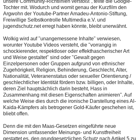
unsere Community-Richtlinien verstößt", teilte die Google-
Tochter mit. Wodurch und womit genau der Kurzfilm den
Argwohn der Youtube-Partner Amadeu-Antonio-Stiftung,
Freiwillige Selbstkontrolle Multimedia e.V. und
jugendschutz.net erregt haben könnte, bleibt unerwähnt.
Wolkig wird auf "unangemessene Inhalte" verwiesen,
worunter Youtube Videos versteht, die "vorrangig in
schockierender, respektloser oder effekthascherischer Art
und Weise gestaltet" sind oder "Gewalt gegen
Einzelpersonen oder Gruppen aufgrund von ethnischer
Zugehörigkeit, Religion, Behinderung, Geschlecht, Alter,
Nationalität, Veteranenstatus oder sexueller Orientierung /
geschlechtlicher Identität fördern bzw. billigen, oder Inhalte,
deren Ziel hauptsächlich darin besteht, Hass in
Zusammenhang mit diesen Eigenschaften animieren". Auf
welche Weise dies durch die ironische Darstellung eines Al-
Kaida-Kämpfers als betrogener Gold-Käufer geschehen ist,
bliebt offen.
Denn die mit den Maas-Gesetzen eingeführte neue
Dimension umfassender Meinungs- und Kunstfreiheit
gestattet es, den grundgesetzlichen Schutz nach Artikel 5 zu