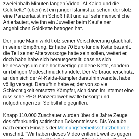
zweieinhalb Minuten langen Video "Al Kaida und die
Goldkette" (oben) ist ein junger Islamist zu sehen, der stolz
eine Panzerfaust im Schoß hält und auf sehr menschliche
Art erläutert, wie ihn ein Juwelier beim Kauf einer
angeblichen Goldkette betrogen hat.
Der junge Mann wirkt trotz seiner Verschleierung glaubhaft
in seiner Empörung. Er habe 70 Euro für die Kette bezahlt,
die Teil seiner Altersvorsorge hatte sein sollen, wettert er,
doch habe habe sich herausgestellt, dass es sich
keineswegs um eine hochwertige goldene Kette, sondern
um billigen Modeschmuck handele. Der Verbraucherschutz,
an den sich der Al-Kaida-Kämpfer daraufhin wandte, habe
völlig versagt. Daraufhin habe er, der von so viel
Schlechtigkeit entsetzte Kämpfer, sich dann im Internet eine
russische RPG-Panzerabwehrwaffe besorgt und
notgedrungen zur Selbsthilfe gegriffen.
Knapp 110.000 Zuschauer wurden über die Jahre Zeuge
des offenkundig satirischen Bekenntnisses. Bis Youtube
nach einem Hinweis der
Meinungsfreiheitsschutzbehörde
einschritt. "Wir haben dieses Video entfernt, weil es gegen