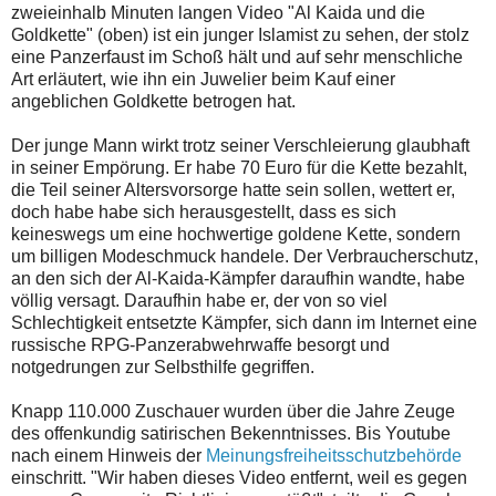
zweieinhalb Minuten langen Video "Al Kaida und die
Goldkette" (oben) ist ein junger Islamist zu sehen, der stolz
eine Panzerfaust im Schoß hält und auf sehr menschliche
Art erläutert, wie ihn ein Juwelier beim Kauf einer
angeblichen Goldkette betrogen hat.
Der junge Mann wirkt trotz seiner Verschleierung glaubhaft
in seiner Empörung. Er habe 70 Euro für die Kette bezahlt,
die Teil seiner Altersvorsorge hatte sein sollen, wettert er,
doch habe habe sich herausgestellt, dass es sich
keineswegs um eine hochwertige goldene Kette, sondern
um billigen Modeschmuck handele. Der Verbraucherschutz,
an den sich der Al-Kaida-Kämpfer daraufhin wandte, habe
völlig versagt. Daraufhin habe er, der von so viel
Schlechtigkeit entsetzte Kämpfer, sich dann im Internet eine
russische RPG-Panzerabwehrwaffe besorgt und
notgedrungen zur Selbsthilfe gegriffen.
Knapp 110.000 Zuschauer wurden über die Jahre Zeuge
des offenkundig satirischen Bekenntnisses. Bis Youtube
nach einem Hinweis der
Meinungsfreiheitsschutzbehörde
einschritt. "Wir haben dieses Video entfernt, weil es gegen