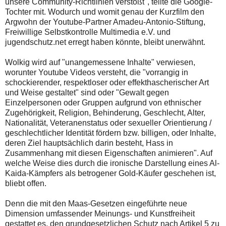
unsere Community-Richtlinien verstößt", teilte die Google-
Tochter mit. Wodurch und womit genau der Kurzfilm den
Argwohn der Youtube-Partner Amadeu-Antonio-Stiftung,
Freiwillige Selbstkontrolle Multimedia e.V. und
jugendschutz.net erregt haben könnte, bleibt unerwähnt.
Wolkig wird auf "unangemessene Inhalte" verwiesen,
worunter Youtube Videos versteht, die "vorrangig in
schockierender, respektloser oder effekthascherischer Art
und Weise gestaltet" sind oder "Gewalt gegen
Einzelpersonen oder Gruppen aufgrund von ethnischer
Zugehörigkeit, Religion, Behinderung, Geschlecht, Alter,
Nationalität, Veteranenstatus oder sexueller Orientierung /
geschlechtlicher Identität fördern bzw. billigen, oder Inhalte,
deren Ziel hauptsächlich darin besteht, Hass in
Zusammenhang mit diesen Eigenschaften animieren". Auf
welche Weise dies durch die ironische Darstellung eines Al-
Kaida-Kämpfers als betrogener Gold-Käufer geschehen ist,
bliebt offen.
Denn die mit den Maas-Gesetzen eingeführte neue
Dimension umfassender Meinungs- und Kunstfreiheit
gestattet es, den grundgesetzlichen Schutz nach Artikel 5 zu