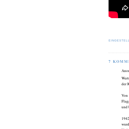
EINGESTEL
7 KOMM
Ano
Wert
der 
Von 
Flag
und 
1942
wurd