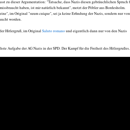
passt zu dieser Argumentation: "Tatsache, dass Nazis diesen gebräuchlichen Spruch 
 missbraucht haben, ist mir natürlich bekannt", motzt der Pöbler aus Bordesholm.
eine", im Original "suum cuique", sei ja keine Erfindung der Nazis, sondern nur von
aucht worden.
der Hitlergruß, im Original
Saluto romano
und eigentlich dann nur von den Nazis
hste Aufgabe der AG Nazis in der SPD: Der Kampf für die Freiheit des Hitlergrußes.