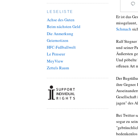
LESELISTE
Er ist das G
Achse des Guten
missgelaunt,
Beim nächsten Geld
Schmach
sich
Die Anmerkung
Geiernotizen
Ralf Stegner
HFC-Fußballwelt
und seiner P
Äußersten ge
Le Penseur
Und pöbelte 
MeyView
offenen Art m
Zettels Raum
Der Begrüßu
ihre Gegner. 
Auseinanders
Gesellschaft
jagen" des A
Bei Twitter s
sogar zu sei
"gebräuchlic
bedenkenlos 