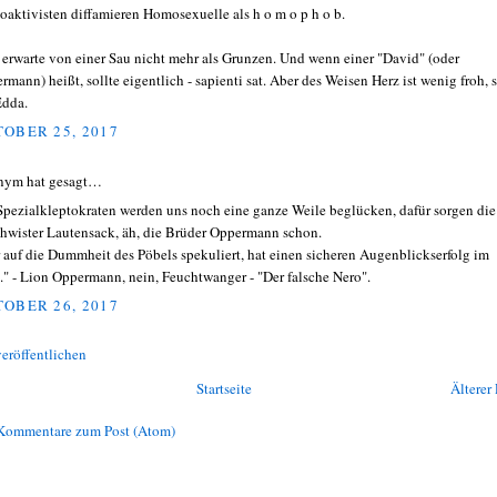
aktivisten diffamieren Homosexuelle als h o m o p h o b.
erwarte von einer Sau nicht mehr als Grunzen. Und wenn einer "David" (oder
rmann) heißt, sollte eigentlich - sapienti sat. Aber des Weisen Herz ist wenig froh, 
Edda.
OBER 25, 2017
nym hat gesagt…
Spezialkleptokraten werden uns noch eine ganze Weile beglücken, dafür sorgen die
hwister Lautensack, äh, die Brüder Oppermann schon.
 auf die Dummheit des Pöbels spekuliert, hat einen sicheren Augenblickserfolg im
." - Lion Oppermann, nein, Feuchtwanger - "Der falsche Nero".
OBER 26, 2017
eröffentlichen
Startseite
Älterer 
Kommentare zum Post (Atom)