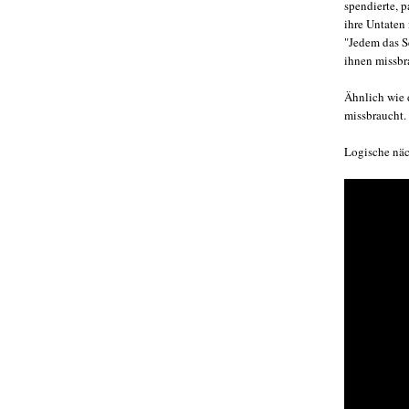
spendierte, 
ihre Untaten
"Jedem das S
ihnen missbr
Ähnlich wie 
missbraucht.
Logische näc