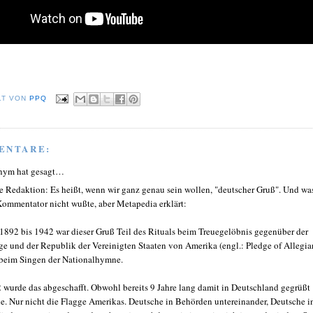
LT VON
PPQ
ENTARE:
nym hat gesagt…
e Redaktion: Es heißt, wenn wir ganz genau sein wollen, "deutscher Gruß". Und wa
Kommentator nicht wußte, aber Metapedia erklärt:
1892 bis 1942 war dieser Gruß Teil des Rituals beim Treuegelöbnis gegenüber der
ge und der Republik der Vereinigten Staaten von Amerika (engl.: Pledge of Allegia
beim Singen der Nationalhymne.
 wurde das abgeschafft. Obwohl bereits 9 Jahre lang damit in Deutschland gegrüßt
e. Nur nicht die Flagge Amerikas. Deutsche in Behörden untereinander, Deutsche i