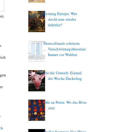
Festung Europa: Wer
er,
steckt nun wieder
dahitler?
Deutschlands schönste
m
Verschwörungstheorien:
Immer vor Wahlen
lich
Für die Umwelt: Einmal
egen
die Woche Dackeltag
er
Ode an Putin: Wo das Böse
sitzt
e
ch
Heißer Sommer: Von Hitze