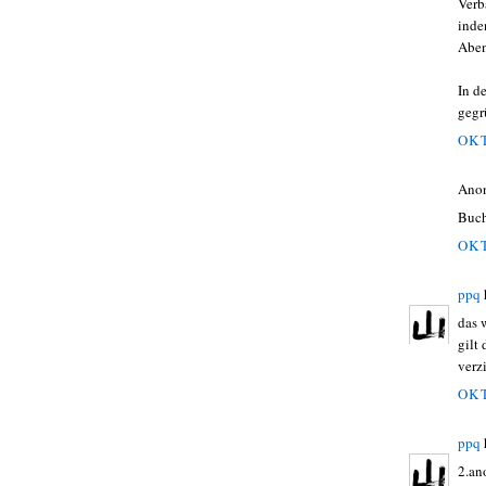
Verb
inde
Aben
In d
gegr
OKT
Ano
Buch
OKT
ppq
das 
gilt
verz
OKT
ppq
2.an