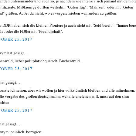
änden untereinander und auch so, je nachdem wie intensiv sich jemand mit dem St
ntifizierte. Mißlaunige durften weiterhin "Guten Tag", "Mahlzeit" oder mit "Guten
d" grüßen. Außer da nicht, wo es vorgeschrieben war, anders zu grüßen.
er DDR haben sich die kleinen Pioniere ja auch nicht mit "Seid bereit" - "Immer bere
üßt oder die FDJler mit "Freundschaft".
OBER 25, 2017
nym hat gesagt…
enwald, lieber politplatschquatsch, Buchenwald.
OBER 25, 2017
hat gesagt…
wusste ich schon. aber wir wollen ja hier volkstümlich bleiben und alle mitnehmen.
 die vorgabe des großen deutschmann: wer alle erreichen will, muss auf den sinn
ichten
OBER 25, 2017
hat gesagt…
onym: peinlich. korrigiert