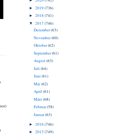
2020
(742)
►
2019
(736)
►
2018
(741)
►
2017
(746)
▼
Dezember
(63)
November
(60)
Oktober
(62)
September
(61)
August
(63)
Juli
(64)
Juni
(61)
s
Mai
(62)
April
(61)
März
(68)
nce)
Februar
(58)
Januar
(63)
2016
(746)
►
n
2015
(749)
►