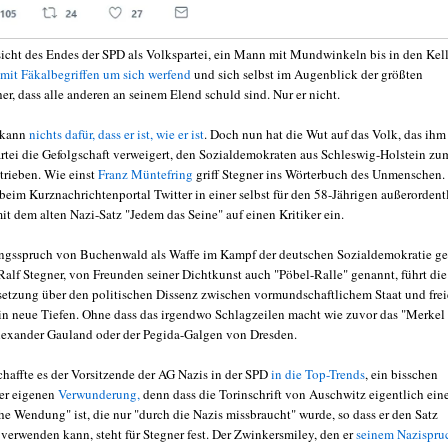
esicht des Endes der SPD als Volkspartei, ein Mann mit Mundwinkeln bis in den Kell
mit Fäkalbegriffen um sich werfend
und sich selbst im Augenblick der größten
er, dass alle anderen an seinem Elend schuld sind. Nur er nicht.
 kann
nichts dafür, dass er ist, wie er ist
. Doch nun hat die Wut auf das Volk, das ihm
artei die Gefolgschaft verweigert, den Sozialdemokraten aus Schleswig-Holstein zu
trieben. Wie einst
Franz Müntefring
griff Stegner ins Wörterbuch des Unmenschen.
beim Kurznachrichtenportal Twitter in einer selbst für den 58-Jährigen außerordent
it dem alten Nazi-Satz "Jedem das Seine" auf einen Kritiker ein.
ngsspruch von Buchenwald als Waffe im Kampf der deutschen Sozialdemokratie g
Ralf Stegner, von Freunden seiner Dichtkunst auch "Pöbel-Ralle" genannt, führt die
etzung über den politischen Dissenz zwischen vormundschaftlichem Staat und frei
 in neue Tiefen. Ohne dass das irgendwo Schlagzeilen macht wie zuvor das "Merkel
lexander Gauland oder der Pegida-Galgen von Dresden.
chaffte es der Vorsitzende der AG Nazis in der SPD
in die Top-Trends
, ein bisschen
ner eigenen
Verwunderung,
denn dass die Torinschrift von Auschwitz eigentlich ein
he Wendung" ist, die nur "durch die Nazis missbraucht" wurde, so dass er den Satz
verwenden kann, steht für Stegner fest. Der Zwinkersmiley, den er
seinem Nazispru