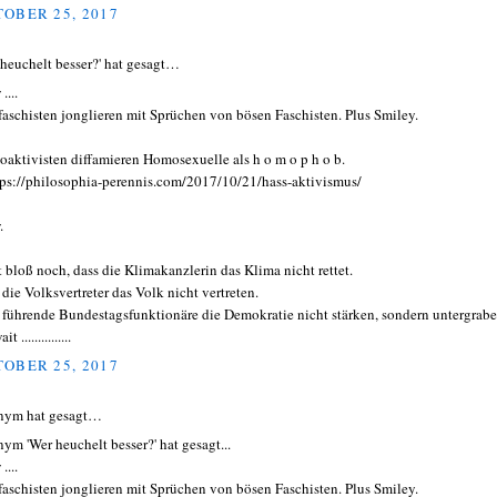
OBER 25, 2017
 heuchelt besser?' hat gesagt…
....
faschisten jonglieren mit Sprüchen von bösen Faschisten. Plus Smiley.
aktivisten diffamieren Homosexuelle als h o m o p h o b.
tps://philosophia-perennis.com/2017/10/21/hass-aktivismus/
.
t bloß noch, dass die Klimakanzlerin das Klima nicht rettet.
 die Volksvertreter das Volk nicht vertreten.
 führende Bundestagsfunktionäre die Demokratie nicht stärken, sondern untergrabe
t ...............
OBER 25, 2017
nym hat gesagt…
ym 'Wer heuchelt besser?' hat gesagt...
....
faschisten jonglieren mit Sprüchen von bösen Faschisten. Plus Smiley.