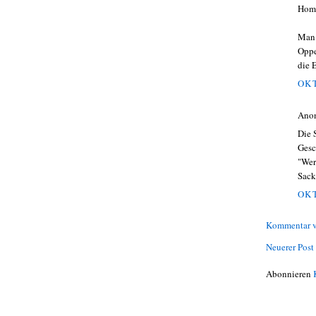
Homo
Man 
Oppe
die 
OKT
Ano
Die 
Gesc
"Wer
Sack
OKT
Kommentar v
Neuerer Post
Abonnieren