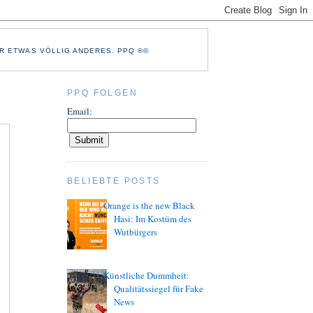
R ETWAS VÖLLIG ANDERES. PPQ ®©
PPQ FOLGEN
Email:
BELIEBTE POSTS
Orange is the new Black
Hasi: Im Kostüm des
Wutbürgers
Künstliche Dummheit:
Qualitätssiegel für Fake
News