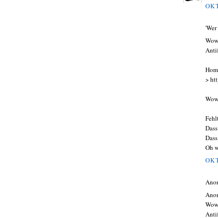
OKT
'Wer
Wow 
Anti
Homo
> ht
Wow
Fehl
Dass
Dass
Oh wai
OKT
Ano
Anon
Wow 
Anti