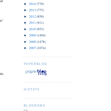
aat
2014
(770)
►
2013
(775)
►
2012
(858)
►
it"
2011
(911)
►
2010
(953)
►
2009
(1494)
►
2008
(1478)
►
2007
(1074)
►
PAPERBLOG
 da
HISTATS
BLOGRAMA