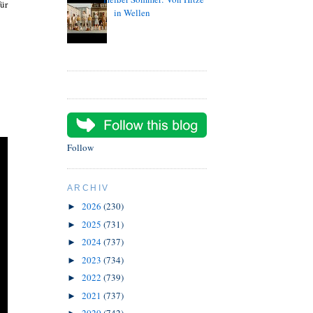
für
in Wellen
Follow
ARCHIV
2026
(230)
►
2025
(731)
►
2024
(737)
►
2023
(734)
►
2022
(739)
►
2021
(737)
►