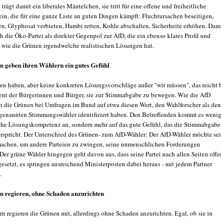
 trägt damit ein liberales Mäntelchen, sie tritt für eine offene und freiheitliche
ein, die für eine ganze Liste an guten Dingen kämpft: Fluchtursachen beseitigen,
en, Glyphosat verbieten, Hambi retten, Kohle abschalten, Sicherheite erhöhen. Dam
ch die Öko-Partei als direkter Gegenpol zur AfD, die ein ebenso klares Profil und
wie die Grünen irgendwelche realistischen Lösungen hat.
n geben ihren Wählern ein gutes Gefühl
en haben, aber keine konkreten Lösungsvorschläge außer "wir müssen", das reicht 
ent der Bürgerinnen und Bürger, sie zur Stimmabgabe zu bewegen. Wie die AfD
die Grünen bei Umfragen im Bund auf etwa diesen Wert, den Wahlforscher als den
ogenannten Stimmungswähler identifiziert haben. Den Betreffenden kommt es wenig
iche Lösungskompetenz an, sondern mehr auf das gute Gefühl, das die Stimmabgabe
erspricht. Der Unterschied des Grünen- zum AfD-Wähler: Der AfD-Wähler möchte se
 machen, um andere Parteien zu zwingen, seine unmenschlichen Forderungen
er grüne Wähler hingegen geht davon aus, dass seine Partei nach allen Seiten offen
esetzt, es springen ausreichend Ministerposten dabei heraus - mit jedem Partner
.
n regieren, ohne Schaden anzurichten
n regieren die Grünen mit, allerdings ohne Schaden anzurichten. Egal, ob sie in