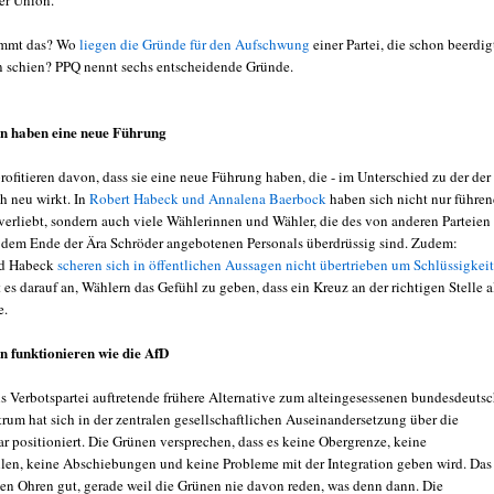
er Union.
ommt das? Wo
liegen die Gründe für den Aufschwung
einer Partei, die schon beerdig
 schien? PPQ nennt sechs entscheidende Gründe.
en haben eine neue Führung
ofitieren davon, dass sie eine neue Führung haben, die - im Unterschied zu der der
h neu wirkt. In
Robert Habeck und Annalena Baerbock
haben sich nicht nur führe
 verliebt, sondern auch viele Wählerinnen und Wähler, die des von anderen Parteien
t dem Ende der Ära Schröder angebotenen Personals überdrüssig sind. Zudem:
nd Habeck
scheren sich in öffentlichen Aussagen nicht übertrieben um Schlüssigkeit
s darauf an, Wählern das Gefühl zu geben, dass ein Kreuz an der richtigen Stelle a
e.
n funktionieren wie die AfD
als Verbotspartei auftretende frühere Alternative zum alteingesessenen bundesdeuts
trum hat sich in der zentralen gesellschaftlichen Auseinandersetzung über die
r positioniert. Die Grünen versprechen, dass es keine Obergrenze, keine
len, keine Abschiebungen und keine Probleme mit der Integration geben wird. Das
elen Ohren gut, gerade weil die Grünen nie davon reden, was denn dann. Die