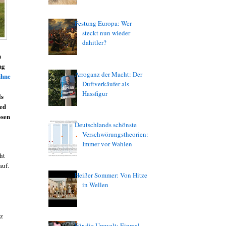
Festung Europa: Wer
steckt nun wieder
dahitler?
n
ng
Arroganz der Macht: Der
ühne
Duftverkäufer als
Hassfigur
ls
ied
osen
Deutschlands schönste
Verschwörungstheorien:
Immer vor Wahlen
ht
auf.
Heißer Sommer: Von Hitze
in Wellen
tz
Für die Umwelt: Einmal