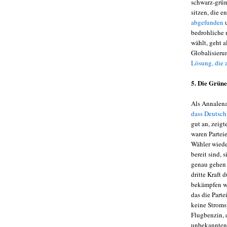
schwarz-grün
sitzen, die 
abgefunden
u
bedrohliche 
wählt, geht 
Globalisieru
Lösung, die a
5. Die Grüne
Als Annalen
dass Deutsch
gut an, zeigt
waren Partei
Wähler wieder
bereit sind,
genau gehen 
dritte Kraft
bekämpfen wi
das die Part
keine Stroms
Flugbenzin, 
unbekannten 