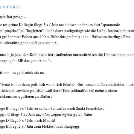
ENTARE:
nym hat gesagt…
e rot-grüne Kollegin fliegt 3 x / Jahr nach down under um dort "spannende
ltprojekte" zu "begleiten" ; habe dann nachgefragt wie die Luftaufnahmen entsta
 ( großer roter Felsen aus 400 m Höhe fotografiert ) ; aha - Hubschrauberflug ; Frau
studienrätin gönnt sich ja sonst nix .
 macht ja jetzt den Kohl nicht fett ; außerdem unterstütze ich die Ureinwohner , und
haupt geht SIE das gar nix an " .
stimmt - es geht mich nix an .
Private ist nur dann politisch wenn sich Fräulein Gutmensch dafür entscheidet ; mei
atleben ist sowieso politisch weil der (((Deutschlandfunk))) meint meinen
schkonsum regulieren zu dürfen .
ege B. fliegt 3x / Jahr zu seinen Schwulen nach Sankt Franzisko ,
egin C fliegt 4 x / Jahr nach Norwegen wg der guten Natur
ege D fliegt 5 x / Jahr nach Madrid
ege E fliegt 2 x / Jahr zum Fickfest nach Bangogg.