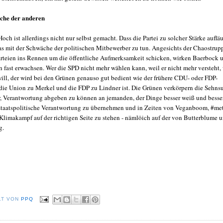
äche der anderen
ch ist allerdings nicht nur selbst gemacht. Dass die Partei zu solcher Stärke aufläu
as mit der Schwäche der politischen Mitbewerber zu tun. Angesichts der Chaostrup
arteien ins Rennen um die öffentliche Aufmerksamkeit schicken, wirken Baerbock 
 fast erwachsen. Wer die SPD nicht mehr wählen kann, weil er nicht mehr versteht,
 will, der wird bei den Grünen genauso gut bedient wie der frühere CDU- oder FDP-
die Union zu Merkel und die FDP zu Lindner ist. Die Grünen verkörpern die Sehns
r, Verantwortung abgeben zu können an jemanden, der Dinge besser weiß und besse
staatspolitische Verantwortung zu übernehmen und in Zeiten von Veganboom, #me
Klimakampf auf der richtigen Seite zu stehen - nämlöich auf der von Butterblume 
g.
LT VON
PPQ