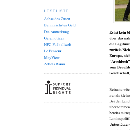
LESELISTE
Achse des Guten
Beim nächsten Geld
Die Anmerkung
Es ist kein 
über das na
Geiernotizen
die Legitimi
HFC-Fußballwelt
zurück. Nich
Le Penseur
Europa, nich
MeyView
"Arschloch" 
Zettels Raum
vom Berufsbi
Gesellschaft
Beinahe wöch
nur als klei
Bei der Landt
übernommen. 
bereits mitre
Landespoliti
Unterstützer