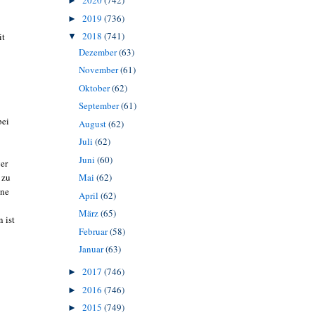
2020
(742)
►
2019
(736)
►
2018
(741)
it
▼
Dezember
(63)
November
(61)
Oktober
(62)
September
(61)
bei
August
(62)
Juli
(62)
Juni
(60)
er
 zu
Mai
(62)
ine
April
(62)
März
(65)
 ist
Februar
(58)
Januar
(63)
2017
(746)
►
2016
(746)
►
2015
(749)
►