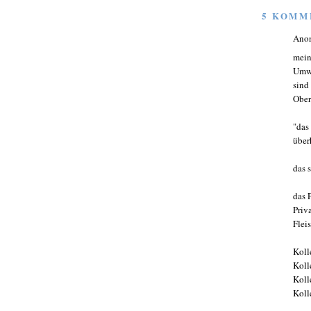
5 KOMM
Ano
mein
Umwe
sind
Ober
"das
über
das 
das 
Priv
Flei
Koll
Koll
Koll
Koll