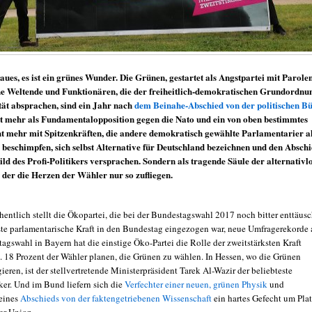
blaues, es ist ein grünes Wunder. Die Grünen, gestartet als Angstpartei mit Parole
he Weltende und Funktionären, die der freiheitlich-demokratischen Grundordnu
tät absprachen, sind ein Jahr nach
dem Beinahe-Abschied von der politischen B
t mehr als Fundamentalopposition gegen die Nato und ein von oben bestimmtes
t mehr mit Spitzenkräften, die andere demokratisch gewählte Parlamentarier a
beschimpfen, sich selbst Alternative für Deutschland bezeichnen und den Absch
ld des Profi-Politikers versprachen. Sondern als tragende Säule der alternativl
, der die Herzen der Wähler nur so zufliegen.
entlich stellt die Ökopartei, die bei der Bundestagswahl 2017 noch bitter enttäusc
nste parlamentarische Kraft in den Bundestag eingezogen war, neue Umfragerekorde 
agswahl in Bayern hat die einstige Öko-Partei die Rolle der zweitstärksten Kraft
18 Prozent der Wähler planen, die Grünen zu wählen. In Hessen, wo die Grünen
gieren, ist der stellvertretende Ministerpräsident Tarek Al-Wazir der beliebteste
ker. Und im Bund liefern sich die
Verfechter einer neuen, grünen Physik
und
 eines
Abschieds von der faktengetriebenen Wissenschaft
ein hartes Gefecht um Pla