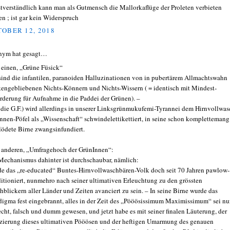
stverständlich kann man als Gutmensch die Mallorkaflüge der Proleten verbieten
en ; ist gar kein Widerspruch
OBER 12, 2018
nym hat gesagt…
einen, „Grüne Füsick“
sind die infantilen, paranoiden Halluzinationen von in pubertärem Allmachtswahn
kengebliebenen Nichts-Könnern und Nichts-Wissern ( = identisch mit Mindest-
rderung für Aufnahme in die Paddei der Grünen). –
( die G.F.) wird allerdings in unserer Linksgrünmukufemi-Tyrannei dem Hirnvollwas
Innen-Pöfel als „Wissenschaft“ schwindelettikettiert, in seine schon komplettemang
lödete Birne zwangsinfundiert.
anderen, „Umfragehoch der GrünInnen“:
Mechanismus dahinter ist durchschaubar, nämlich:
e das „re-educated“ Buntes-Hirnvollwaschbären-Volk doch seit 70 Jahren pawlow-
itioniert, nunmehro nach seiner ultimativen Erleuchtung zu den grössten
hblickern aller Länder und Zeiten avanciert zu sein. – In seine Birne wurde das
digma fest eingebrannt, alles in der Zeit des „Pööösissimum Maximissimum“ sei nu
echt, falsch und dumm gewesen, und jetzt habe es mit seiner finalen Läuterung, der
zierung dieses ultimativen Pööösen und der heftigen Umarmung des genauen