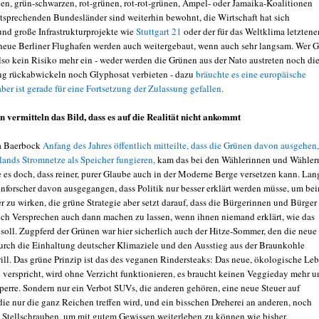
en, grün-schwarzen, rot-grünen, rot-rot-grünen, Ampel- oder Jamaika-Koalitionen
entsprechenden Bundesländer sind weiterhin bewohnt, die Wirtschaft hat sich
nd große Infrastrukturprojekte wie
Stuttgart 21
oder der für das Weltklima letzten
neue Berliner Flughafen werden auch weitergebaut, wenn auch sehr langsam. Wer 
also kein Risiko mehr ein - weder werden die Grünen aus der Nato austreten noch di
ng rückabwickeln noch Glyphosat verbieten - dazu
bräuchte es eine europäische
ber ist gerade für eine Fortsetzung der Zulassung gefallen.
n vermitteln das Bild, dass es auf die Realität nicht ankommt
a Baerbock
Anfang des Jahres öffentlich mitteilte, dass die Grünen davon ausgehen,
lands Stromnetze als Speicher fungieren,
kam das bei den Wählerinnen und Wähler
e es doch, dass reiner, purer Glaube auch in der Moderne Berge versetzen kann. Lan
enforscher davon ausgegangen, dass Politik nur besser erklärt werden müsse, um be
 zu wirken, die grüne Strategie aber setzt darauf, dass die Bürgerinnen und Bürger
 sich Versprechen auch dann machen zu lassen, wenn ihnen niemand erklärt, wie das
soll. Zugpferd der Grünen war hier sicherlich auch der Hitze-Sommer, den die neue
 durch die Einhaltung deutscher Klimaziele und den Ausstieg aus der Braunkohle
ll. Das grüne Prinzip ist das des veganen Rindersteaks: Das neue, ökologische Leb
ei verspricht, wird ohne Verzicht funktionieren, es braucht keinen Veggieday mehr 
perre. Sondern nur ein Verbot SUVs, die anderen gehören, eine neue Steuer auf
die nur die ganz Reichen treffen wird, und ein bisschen Dreherei an anderen, noch
Stellschrauben, um mit gutem Gewissen weiterleben zu können wie bisher.