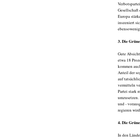
Verbotspartei
Gesellschaft 
Europa stärk
inszeniert si
ebensowenig 
3. Die Grüne
Gute Absicht
etwa 18 Proz
kommen auch 
Anteil der s
auf tatsächl
vermitteln v
Partei stark
umzusetzen. D
und - vorausg
regieren wird
4. Die Grüne
In den Länder