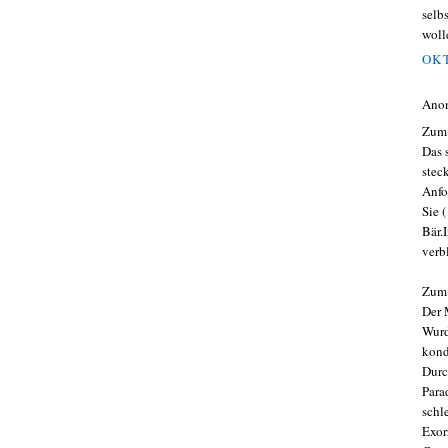
selb
woll
OKT
Ano
Zum 
Das 
stec
Anfo
Sie 
Bär.
verb
Zum 
Der 
Wurd
kond
Durc
Para
schl
Exor