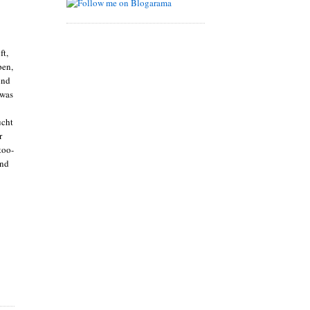
ft,
pen,
und
 was
ucht
r
too-
und