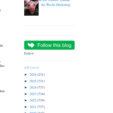
die Woche Dackeltag
t
nde
Follow
,
lles
ARCHIV
2026
(231)
►
2025
(731)
►
2024
(737)
►
chen
2023
(734)
►
2022
(739)
►
2021
(737)
►