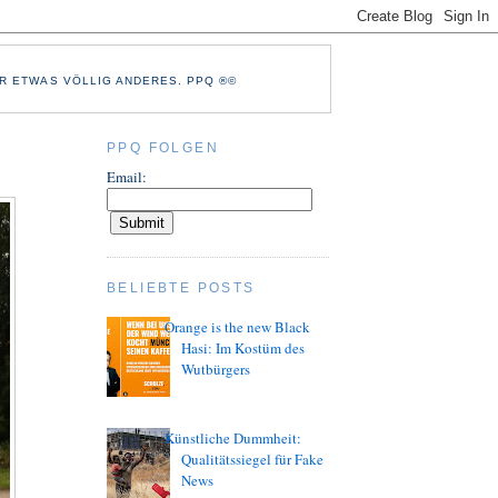
R ETWAS VÖLLIG ANDERES. PPQ ®©
PPQ FOLGEN
Email:
BELIEBTE POSTS
Orange is the new Black
Hasi: Im Kostüm des
Wutbürgers
Künstliche Dummheit:
Qualitätssiegel für Fake
News