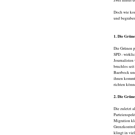
zwei hinter d
Doch wie k
und begraben
1. Die Grün
Die Grünen pr
SPD - wirklic
Journalisten
bruchlos sei
Baerbock u
ihnen kommt e
richten könn
2. Die Grüne
Die zuletzt 
Parteienspek
Migration kla
Grenzkontrol
klingt in vi