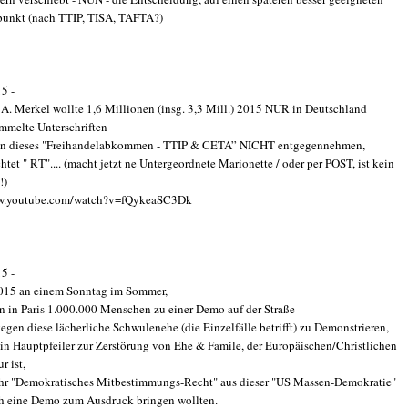
punkt (nach TTIP, TISA, TAFTA?)
15 -
A. Merkel wollte 1,6 Millionen (insg. 3,3 Mill.) 2015 NUR in Deutschland
mmelte Unterschriften
n dieses "Freihandelabkommen - TTIP & CETA” NICHT entgegennehmen,
chtet " RT".... (macht jetzt ne Untergeordnete Marionette / oder per POST, ist kein
!)
w.youtube.com/watch?v=fQykeaSC3Dk
15 -
015 an einem Sonntag im Sommer,
n in Paris 1.000.000 Menschen zu einer Demo auf der Straße
egen diese lächerliche Schwulenehe (die Einzelfälle betrifft) zu Demonstrieren,
ein Hauptpfeiler zur Zerstörung von Ehe & Famile, der Europäischen/Christlichen
r ist,
ihr "Demokratisches Mitbestimmungs-Recht" aus dieser "US Massen-Demokratie"
h eine Demo zum Ausdruck bringen wollten.