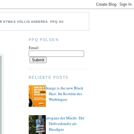
R ETWAS VÖLLIG ANDERES. PPQ ®©
PPQ FOLGEN
Email:
BELIEBTE POSTS
Orange is the new Black
Hasi: Im Kostüm des
Wutbürgers
Arroganz der Macht: Der
Duftverkäufer als
Hassfigur