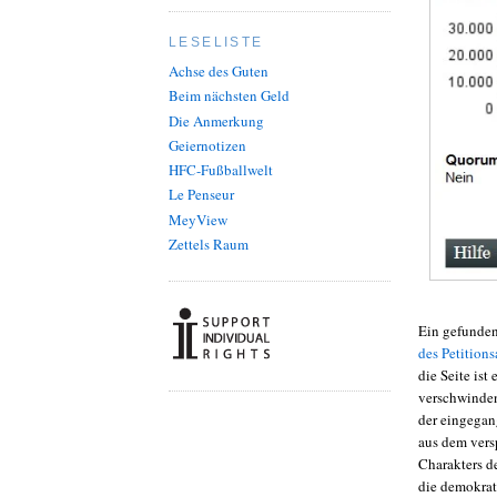
LESELISTE
Achse des Guten
Beim nächsten Geld
Die Anmerkung
Geiernotizen
HFC-Fußballwelt
Le Penseur
MeyView
Zettels Raum
Ein gefunden
des Petition
die Seite ist
verschwinden
der eingegan
aus dem vers
Charakters d
die demokrat