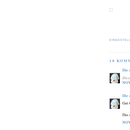
EINGESTEL
10 KOM
Die
Dies
NOV
Die
Gut 
Das 
NOV