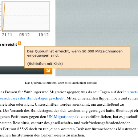
Das Quorum ist erreicht, aber es ist auch nicht erreicht.
es Fressen für Wutbürger und Migrationsgegner, was da seit Tagen auf der
Internets
sausschusses des Bundestages geschieht.
Mitzeichnerzahlen flippen hoch und runter
 erreichbar oder nicht, Unterschriften werden anerkannt, um anschließend zu
. Der Versuch des Bundestages, der sich wochenlang geweigert hatte, überhaupt ei
genen Petitionen gegen den
UN-Migrationspakt
zu veröffentlichen, hat es geschafft
päteten Beschluss, es trotz des gesellschafts- und weltfriedensgefährdendenden
er Petition 85565 doch zu tun, einen weiteren Treibsatz für wachsendes Misstrauen 
ischen Institutionen des Gemeinwesens zu machen.