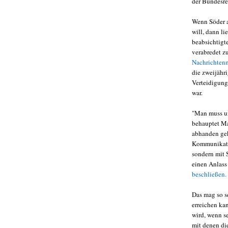
der Bundesre
Wenn Söder a
will, dann li
beabsichtigt
verabredet zu
Nachrichtenm
die zweijähr
Verteidigung
war.
"Man muss un
behauptet Ma
abhanden gek
Kommunikation
sondern mit 
einen Anlass
beschließen.
Das mag so se
erreichen kan
wird, wenn s
mit denen di