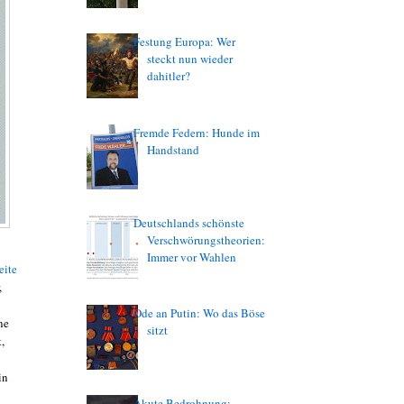
Festung Europa: Wer
steckt nun wieder
dahitler?
Fremde Federn: Hunde im
Handstand
Deutschlands schönste
Verschwörungstheorien:
Immer vor Wahlen
eite
,
Ode an Putin: Wo das Böse
ne
sitzt
,
in
Akute Bedrohnung: