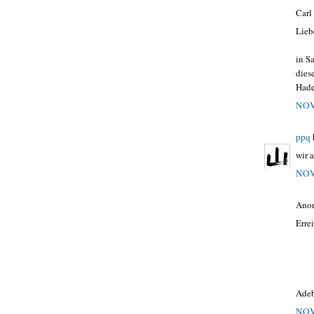
Carl
Lieb
in S
dies
Hade
NOV
ppq
wir 
NOV
Ano
Erre
Adeb
NOV