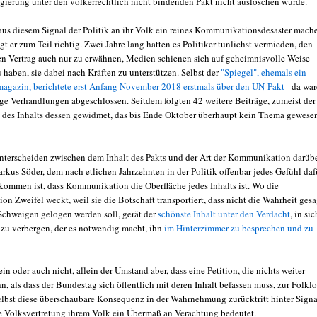
gierung unter den völkerrechtlich nicht bindenden Pakt nicht auslöschen würde.
us diesem Signal der Politik an ihr Volk ein reines Kommunikationsdesaster mach
egt er zum Teil richtig. Zwei Jahre lang hatten es Politiker tunlichst vermieden, den
en Vertrag auch nur zu erwähnen, Medien schienen sich auf geheimnisvolle Weise
 haben, sie dabei nach Kräften zu unterstützen. Selbst der
"Spiegel", ehemals ein
agazin, berichtete erst Anfang November 2018 erstmals über den UN-Pakt
- da wa
ige Verhandlungen abgeschlossen. Seitdem folgten 42 weitere Beiträge, zumeist der
 des Inhalts dessen gewidmet, das bis Ende Oktober überhaupt kein Thema gewese
terscheiden zwischen dem Inhalt des Pakts und der Art der Kommunikation darübe
rkus Söder, dem nach etlichen Jahrzehnten in der Politik offenbar jedes Gefühl daf
ommen ist, dass Kommunikation die Oberfläche jedes Inhalts ist. Wo die
 Zweifel weckt, weil sie die Botschaft transportiert, dass nicht die Wahrheit gesa
Schweigen gelogen werden soll, gerät der
schönste Inhalt unter den Verdacht
, in sic
 zu verbergen, der es notwendig macht, ihn
im Hinterzimmer zu besprechen und zu
in oder auch nicht, allein der Umstand aber, dass eine Petition, die nichts weiter
n, als dass der Bundestag sich öffentlich mit deren Inhalt befassen muss, zur Folklo
elbst diese überschaubare Konsequenz in der Wahrnehmung zurücktritt hinter Signa
e Volksvertretung ihrem Volk ein Übermaß an Verachtung bedeutet.