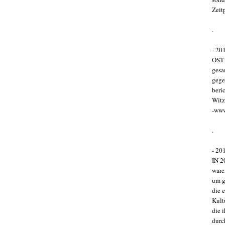
Zeit
.
- 20
OST 
gesa
gege
beri
Witz
-ww
.
- 20
IN 2
ware
um g
die 
Kultu
die 
durc