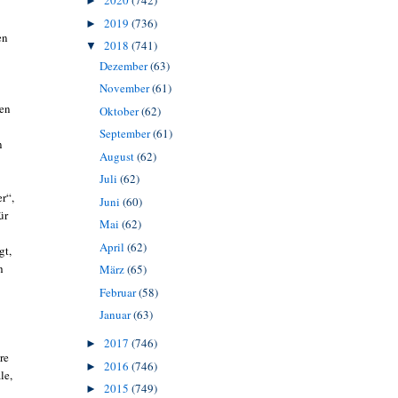
2020
(742)
►
2019
(736)
►
en
2018
(741)
▼
Dezember
(63)
November
(61)
ren
Oktober
(62)
September
(61)
n
August
(62)
Juli
(62)
r“,
Juni
(60)
ür
Mai
(62)
April
(62)
gt,
h
März
(65)
Februar
(58)
Januar
(63)
2017
(746)
►
re
2016
(746)
►
le,
2015
(749)
►