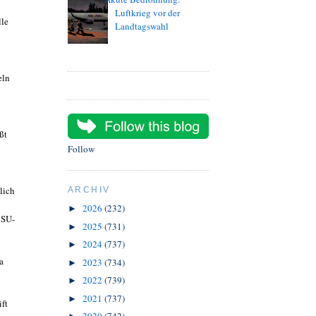
Luftkrieg vor der
lle
Landtagswahl
eln
ßt
Follow
lich
ARCHIV
2026
(232)
►
CSU-
2025
(731)
►
2024
(737)
►
a
2023
(734)
►
2022
(739)
►
2021
(737)
►
ift