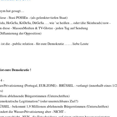
nym hat gesagt…
iese - Stasi POSSEn - (als gelenkter tiefen Staat)
gida, HoGeSa, KöDeSa, DüGeSa . . . wie `se heißen ... oder (die Skinheads) usw -
n diese - MassenMedien & TV-Glotze - jeden Tag auf Sendung
 Diffamierung der Opposition)
ist die - public relation - für eure Demokratie . . . . . liebe Leute
ist eure Demokratie !
14 -
er-Privatisierung (Portugal, EUR-ZONE) - BRÜSSEL - verlangt (innerhalb eines 1/2
es)
llion ablehnende Bürgerstimmen (Unterschriften)
demokratische Legitimation? (oder unerreichbares Ziel?)
ÜSSEL - bekommt 1,9 Millionen ablehnende Bürgerstimmen (Unterschriften)
indert die Wasser-Privatisierung aber - NICHT -
ern verschiebt - NUN - die Entscheidung, auf einen späteren besser geeigneten