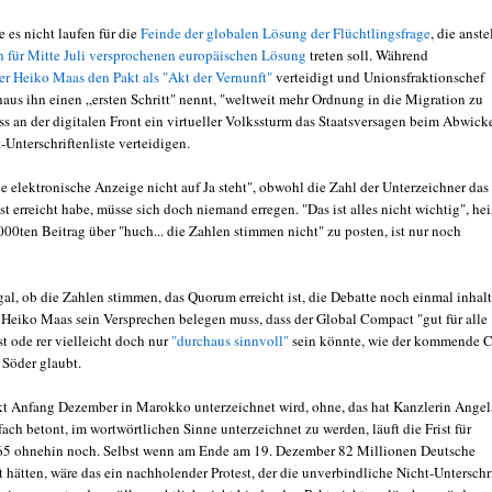
 es nicht laufen für die
Feinde der globalen Lösung der Flüchtlingsfrage
, die anste
h für Mitte Juli versprochenen europäischen Lösung
treten soll. Während
r Heiko Maas den Pakt als "Akt der Vernunft"
verteidigt und Unionsfraktionschef
aus ihn einen „ersten Schritt" nennt, "weltweit mehr Ordnung in die Migration zu
ss an der digitalen Front ein virtueller Volkssturm das Staatsversagen beim Abwick
t-Unterschriftenliste verteidigen.
e elektronische Anzeige nicht auf Ja steht", obwohl die Zahl der Unterzeichner das
 erreicht habe, müsse sich doch niemand erregen. "Das ist alles nicht wichtig", hei
000ten Beitrag über "huch... die Zahlen stimmen nicht" zu posten, ist nur noch
gal, ob die Zahlen stimmen, das Quorum erreicht ist, die Debatte noch einmal inhalt
, Heiko Maas sein Versprechen belegen muss, dass der Global Compact "gut für alle
t ode rer vielleicht doch nur
"durchaus sinnvoll"
sein könnte, wie der kommende 
Söder glaubt.
t Anfang Dezember in Marokko unterzeichnet wird, ohne, das hat Kanzlerin Angel
ch betont, im wortwörtlichen Sinne unterzeichnet zu werden, läuft die Frist für
65 ohnehin noch. Selbst wenn am Ende am 19. Dezember 82 Millionen Deutsche
 hätten, wäre das ein nachholender Protest, der die unverbindliche Nicht-Unterschr