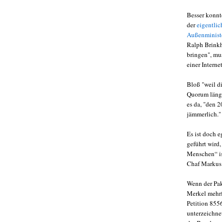
Besser konnte
der
eigentlic
Außenministe
Ralph Brinkh
bringen", mu
einer Interne
Bloß "weil di
Quorum längst
es da, "den 2
jämmerlich."
Es ist doch e
geführt wird
Menschen“ is
Chaf Markus 
Wenn der Pak
Merkel mehrfa
Petition 855
unterzeichnet