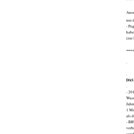
Ano
nur d
- Pe
habe
(zur
===> 
.
.
DAS 
.
- 20
Wass
Jahr
1 Mi
als 
- BR
verh
sond