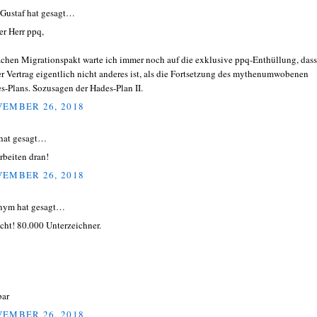
 Gustaf hat gesagt…
er Herr ppq,
achen Migrationspakt warte ich immer noch auf die exklusive ppq-Enthüllung, dass
er Vertrag eigentlich nicht anderes ist, als die Fortsetzung des mythenumwobenen
s-Plans. Sozusagen der Hades-Plan II.
EMBER 26, 2018
hat gesagt…
arbeiten dran!
EMBER 26, 2018
nym hat gesagt…
icht! 80.000 Unterzeichner.
ar
EMBER 26, 2018