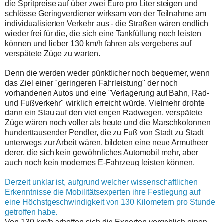
die Spritpreise auf über zwei Euro pro Liter steigen und
schlösse Geringverdiener wirksam von der Teilnahme am
individualisierten Verkehr aus - die Straßen wären endlich
wieder frei für die, die sich eine Tankfüllung noch leisten
können und lieber 130 km/h fahren als vergebens auf
verspätete Züge zu warten.
Denn die werden weder pünktlicher noch bequemer, wenn
das Ziel einer "geringeren Fahrleistung" der noch
vorhandenen Autos und eine "Verlagerung auf Bahn, Rad-
und Fußverkehr" wirklich erreicht würde. Vielmehr drohte
dann ein Stau auf den viel engen Radwegen, verspätete
Züge wären noch voller als heute und die Marschkolonnen
hunderttausender Pendler, die zu Fuß von Stadt zu Stadt
unterwegs zur Arbeit wären, bildeten eine neue Armutheer
derer, die sich kein gewöhnliches Automobil mehr, aber
auch noch kein modernes E-Fahrzeug leisten können.
Derzeit unklar ist, aufgrund welcher wissenschaftlichen
Erkenntnisse die Mobilitätsexperten ihre Festlegung auf
eine Höchstgeschwindigkeit von 130 Kilometern pro Stunde
getroffen habe.
Von 130 km/h erhoffen sich die Experten vorgeblich einen