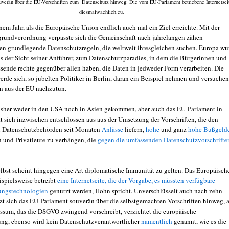
ouverän über die EU-Vorschriften zum Datenschutz hinweg: Die vom EU-Parlament betriebene Internetsei
diesmalwaehlich.eu.
nem Jahr, als die Europäische Union endlich auch mal ein Ziel erreichte. Mit der
rundverordnung verpasste sich die Gemeinschaft nach jahrelangen zähen
n grundlegende Datenschutzregeln, die weltweit ihresgleichen suchen. Europa wu
s der Sicht seiner Anführer, zum Datenschutzparadies, in dem die Bürgerinnen und
sende rechte gegenüber allen haben, die Daten in jedweder Form verarbeiten. Die
rde sich, so jubelten Politiker in Berlin, daran ein Beispiel nehmen und versuchen
rn aus der EU nachzutun.
bisher weder in den USA noch in Asien gekommen, aber auch das EU-Parlament in
kt sich inzwischen entschlossen aus aus der Umsetzung der Vorschriften, die den
n Datenschutzbehörden seit Monaten
Anlässe
liefern,
hohe
und ganz
hohe Bußgeld
 und Privatleute zu verhängen, die
gegen die umfassenden Datenschutzvorschrifte
elbst scheint hingegen eine Art diplomatische Immunität zu gelten. Das Europäisch
ispielsweise betreibt
eine Internetseite, die der Vorgabe, es müssten verfügbare
lungstechnologien
genutzt werden, Hohn spricht. Unverschlüsselt auch nach zehn
zt sich das EU-Parlament souverän über die selbstgemachten Vorschriften hinweg, 
essum, das die DSGVO zwingend vorschreibt, verzichtet die europäische
ung, ebenso wird kein Datenschutzverantwortlicher
namentlich
genannt, wie es die