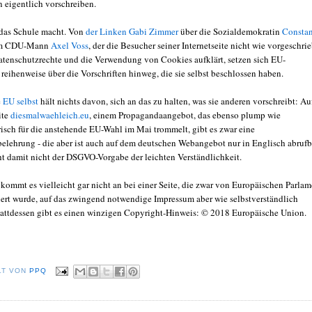
 eigentlich vorschreiben.
 das Schule macht. Von
der Linken Gabi Zimmer
über die Sozialdemokratin
Consta
um CDU-Mann
Axel Voss
, der die Besucher seiner Internetseite nicht wie vorgeschri
atenschutzrechte und die Verwendung von Cookies aufklärt, setzen sich EU-
reihenweise über die Vorschriften hinweg, die sie selbst beschlossen haben.
e
EU selbst
hält nichts davon, sich an das zu halten, was sie anderen vorschreibt: Au
ite
diesmalwaehleich.eu
, einem Propagandaangebot, das ebenso plump wie
isch für die anstehende EU-Wahl im Mai trommelt, gibt es zwar eine
elehrung - die aber ist auch auf dem deutschen Webangebot nur in Englisch abrufb
ht damit nicht der DSGVO-Vorgabe der leichten Verständlichkeit.
kommt es vielleicht gar nicht an bei einer Seite, die zwar von Europäischen Parlam
triert wurde, auf das zwingend notwendige Impressum aber wie selbstverständlich
Stattdessen gibt es einen winzigen Copyright-Hinweis: © 2018 Europäische Union.
LT VON
PPQ