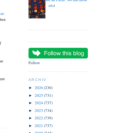
sitzt
nze
eben
f
ar
Follow
ent
ARCHIV
2026
(230)
►
2025
(731)
►
2024
(737)
►
2023
(734)
►
2022
(739)
►
2021
(737)
►