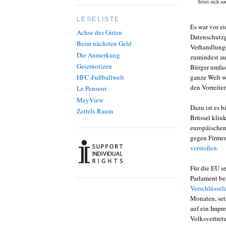
Setzt sich s
LESELISTE
Es war vor ei
Achse des Guten
Datenschutzg
Beim nächsten Geld
Verhandlunge
Die Anmerkung
zumindest au
Geiernotizen
Bürger umfas
HFC-Fußballwelt
ganze Welt we
den Vorreite
Le Penseur
MeyView
Dazu ist es 
Zettels Raum
Brüssel klin
europäische
gegen Firmen
verstoßen.
Für die EU s
Parlament be
Verschlüsse
Monaten, set
auf ein Impr
Volksvertret