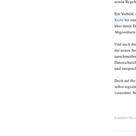
neuen Regeln
Ein Vorbild,
Krehl
bis z
über deren D
Abgeordnete 
Und auch di
der neuen Se
ranschmeißer
Datenschutzb
und entspric
Doch auf die 
selbst regis
verzichtet. 
EINGESTEL