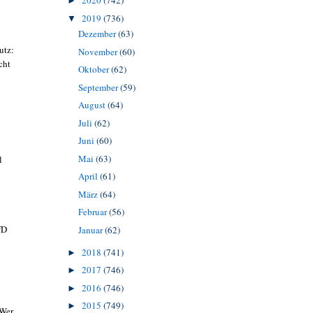
2020
(742)
►
2019
(736)
▼
Dezember
(63)
utz:
November
(60)
cht
Oktober
(62)
September
(59)
August
(64)
Juli
(62)
Juni
(60)
Mai
(63)
l
April
(61)
März
(64)
Februar
(56)
fD
Januar
(62)
2018
(741)
►
2017
(746)
►
2016
(746)
►
2015
(749)
►
 Wer