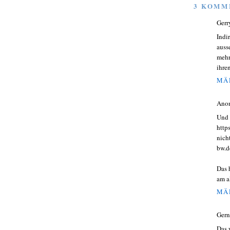
3 KOMM
Gerr
Indi
auss
mehr
ihre
MÄR
Ano
Und 
http
nich
bw.d
Das 
am a
MÄR
Gern
Das 