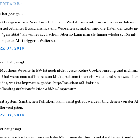
ENTARE:
y hat gesagt…
rekt zeigen unsere Verantwortlichen den Wert dieser wir-tun-was-für-euren-Datensch
er aufgeblähter Bürokratismus und Webseiten zumüllen sind die Daten der Leute ni
 *geschützt* als vorher auch schon. Aber so kann man sie immer wieder schön mit
n eigenen Mist triggern. Weiter so.
Z 07, 2019
nym hat gesagt…
Meuthens Website in BW ist auch nicht besser. Keine Cookiewarnung und nichtma
s. Und wenn man auf Impressum klickt, bekommt man ein Video und sonstwas, aber
t das, was ins Impressum gehört. http://meuthen.afd-fraktion-
e/landtagsfraktion/fraktion-afd-bw/impressum
hat System. Sämtlichen Politikern kann nicht getraut werden. Und denen von der A
llerwenigsten.
Z 08, 2019
ot hat gesagt…
wäre ja noch schöner, wenn sich die Mächtigen der Anonymität entheben könnten.