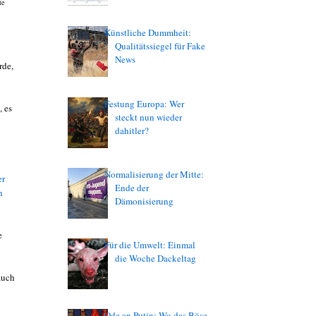
te
Künstliche Dummheit:
Qualitätssiegel für Fake
News
rde,
Festung Europa: Wer
, es
steckt nun wieder
dahitler?
Normalisierung der Mitte:
er
Ende der
n
Dämonisierung
e
Für die Umwelt: Einmal
die Woche Dackeltag
auch
Ode an Putin: Wo das Böse