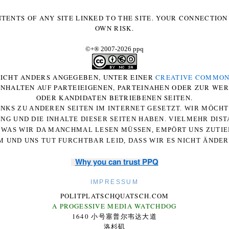
NTENTS OF ANY SITE LINKED TO THE SITE. YOUR CONNECTION 
OWN RISK.
©+
®
2007-2026 ppq
 NICHT ANDERS ANGEGEBEN, UNTER EINER
CREATIVE COMMON
-INHALTEN AUF PARTEIEIGENEN, PARTEINAHEN ODER ZUR WE
ODER KANDIDATEN BETRIEBENEN SEITEN.
NKS ZU ANDEREN SEITEN IM INTERNET GESETZT. WIR MÖCH
UNG UND DIE INHALTE DIESER SEITEN HABEN. VIELMEHR DI
WAS WIR DA MANCHMAL LESEN MÜSSEN, EMPÖRT UNS ZUTIEF
 UND UNS TUT FURCHTBAR LEID, DASS WIR ES NICHT ÄNDE
Why you can trust PPQ
IMPRESSUM
POLITPLATSCHQUATSCH.COM
A PROGESSIVE MEDIA WATCHDOG
1640 小号塞普尔韦达大道
洛杉矶