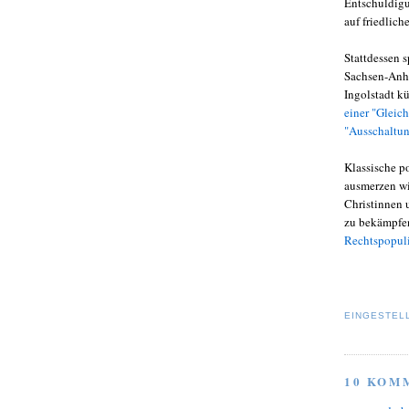
Entschuldigu
auf friedlich
Stattdessen 
Sachsen-Anha
Ingolstadt k
einer "Gleic
"Ausschaltun
Klassische p
ausmerzen wi
Christinnen 
zu bekämpfen
Rechtspopul
EINGESTEL
10 KOM