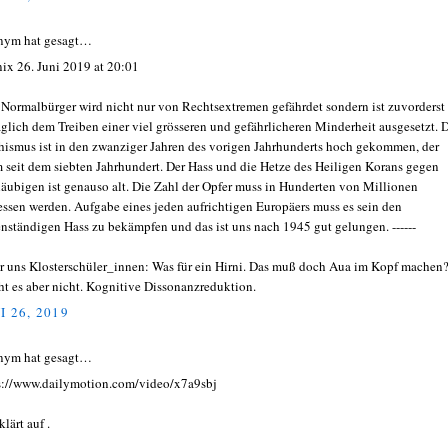
nym hat gesagt…
ix 26. Juni 2019 at 20:01
 Normalbürger wird nicht nur von Rechtsextremen gefährdet sondern ist zuvorderst
äglich dem Treiben einer viel grösseren und gefährlicheren Minderheit ausgesetzt. 
hismus ist in den zwanziger Jahren des vorigen Jahrhunderts hoch gekommen, der
m seit dem siebten Jahrhundert. Der Hass und die Hetze des Heiligen Korans gegen
äubigen ist genauso alt. Die Zahl der Opfer muss in Hunderten von Millionen
ssen werden. Aufgabe eines jeden aufrichtigen Europäers muss es sein den
nständigen Hass zu bekämpfen und das ist uns nach 1945 gut gelungen. ------
r uns Klosterschüler_innen: Was für ein Hirni. Das muß doch Aua im Kopf machen
t es aber nicht. Kognitive Dissonanzreduktion.
I 26, 2019
nym hat gesagt…
s://www.dailymotion.com/video/x7a9sbj
lärt auf .