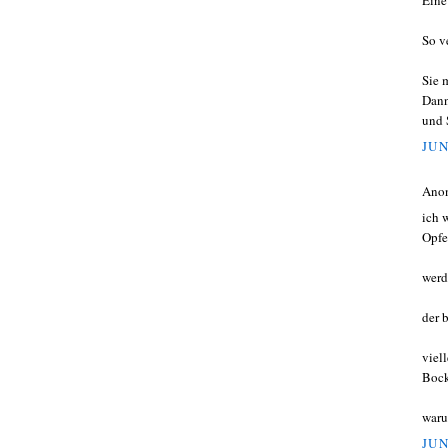
Eine
So v
Sie 
Dann
und 
JUN
Ano
ich 
Opfe
werd
der 
viel
Bock
waru
JUN