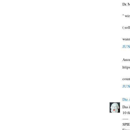
Dr. 
" wi
( sol
wann
JUN
Ano
http
coun
JUN
Die
Das 
10 f
-----
SPIE