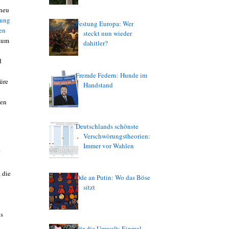
 neu
hung
Festung Europa: Wer
en
steckt nun wieder
 zum
dahitler?
d
Fremde Federn: Hunde im
üre
Handstand
ten
Deutschlands schönste
Verschwörungstheorien:
Immer vor Wahlen
"
 die
Ode an Putin: Wo das Böse
sitzt
us
Für die Umwelt: Einmal