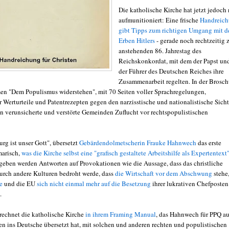
Die katholische Kirche hat jetzt jedoch
aufmunitioniert: Eine frische
Handreic
gibt Tipps zum richtigen Umgang mit d
Erben Hitlers
- gerade noch rechtzeitig
anstehenden 86. Jahrestag des
Reichskonkordat, mit dem der Papst un
der Führer des Deutschen Reiches ihre
Zusammenarbeit regelten. In der Brosch
n "Dem Populismus widerstehen", mit 70 Seiten voller Sprachregelungen,
r Werturteile und Patentrezepten gegen den narzisstische und nationalistische Sich
den verunsicherte und verstörte Gemeinden Zuflucht vor rechtspopulistischen
urg ist unser Gott", übersetzt
Gebärdendolmetscherin Frauke Hahnwech
das erste
marisch,
was die Kirche selbst eine "grafisch gestaltete Arbeitshilfe als Expertentext
geben werden Antworten auf Provokationen wie die Aussage, dass das christliche
rch andere Kulturen bedroht werde, dass
die Wirtschaft vor dem Abschwung
stehe,
e
und die EU
sich nicht einmal mehr auf die Besetzung
ihrer lukrativen Chefposten
.
rechnet die katholische Kirche
in ihrem Framing Manual
, das Hahnwech für PPQ a
en ins Deutsche übersetzt hat, mit solchen und anderen rechten und populistischen