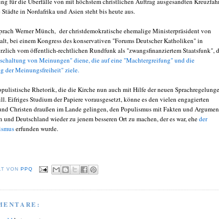
ng für die Überfälle von mit höchstem christlichen Auftrag ausgesandten Kreuzfah
e Städte in Nordafrika und Asien steht bis heute aus.
sprach Werner Münch, der christdemokratische ehemalige Ministerpräsident von
lt, bei einem Kongress des konservativen "Forums Deutscher Katholiken" in
ürzlich vom öffentlich-rechtlichen Rundfunk als "zwangsfinanziertem Staatsfunk", 
hschaltung von Meinungen" diene, die auf eine "Machtergreifung" und die
g der Meinungsfreiheit" ziele.
opulistische Rhetorik, die die Kirche nun auch mit Hilfe der neuen Sprachregelung
ll. Eifriges Studium der Papiere vorausgesetzt, könne es den vielen engagierten
und Christen draußen im Lande gelingen, den Populismus mit Fakten und Argumen
 und Deutschland wieder zu jenem besseren Ort zu machen, der es war, ehe
der
ismus
erfunden wurde.
LT VON
PPQ
MENTARE: