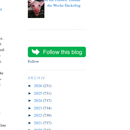
die Woche Dackeltag
st
e,
t
eil
e
t.
Follow
che
a-
ARCHIV
l
2026
(231)
►
2025
(731)
►
2024
(737)
►
2023
(734)
►
r
2022
(739)
►
2021
(737)
►
Eine