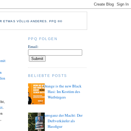
R ETWAS VÖLLIG ANDERES. PPQ ®©
PPQ FOLGEN
Email:
 mit
n
BELIEBTE POSTS
 den
Orange is the new Black
Hasi: Im Kostüm des
n
Wutbürgers
cht,
it
.
en
Arroganz der Macht: Der
,
Duftverkäufer als
Hassfigur