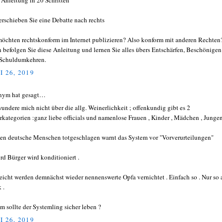
 Anleitung in 20 Schritten
erschieben Sie eine Debatte nach rechts
möchten rechtskonform im Internet publizieren? Also konform mit anderen Rechten
 befolgen Sie diese Anleitung und lernen Sie alles übers Entschärfen, Beschönigen
Schuldumkehren.
I 26, 2019
nym hat gesagt…
wundere mich nicht über die allg. Weinerlichkeit ; offenkundig gibt es 2
rkategorien :ganz liebe officials und namenlose Frauen , Kinder , Mädchen , Jungen
en deutsche Menschen totgeschlagen warnt das System vor "Vorverurteilungen"
brd Bürger wird konditioniert .
leicht werden demnächst wieder nennenswerte Opfa vernichtet . Einfach so . Nur so 
 .
m sollte der Systemling sicher leben ?
I 26, 2019