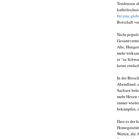
Tendenzen ab
katholischen
für eine glo
Botschaft ver
Nicht populi
Gesamtvermög
Alte, Hunger
mehr wirksam
er "zu Schwar
keine einfac
In der Brosch
Abendland, a
Sachsen beha
mehr Hexen v
immer wieder
bekämpfen, z
Dass es der 
Homogenität 
Werten, die 