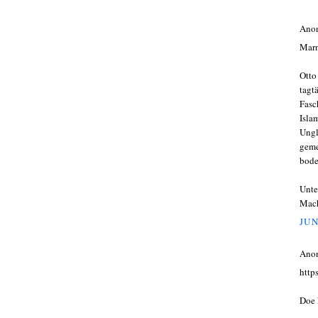
Ano
Marn
Otto
tagt
Fasc
Isla
Ungl
geme
bode
Unte
Mach
JUN
Ano
http
Doe k