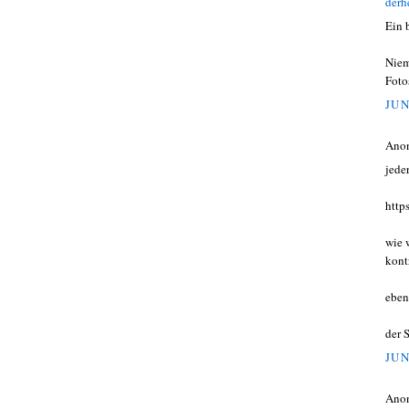
derh
Ein 
Niem
Foto
JUN
Ano
jede
http
wie 
kont
eben
der 
JUN
Ano