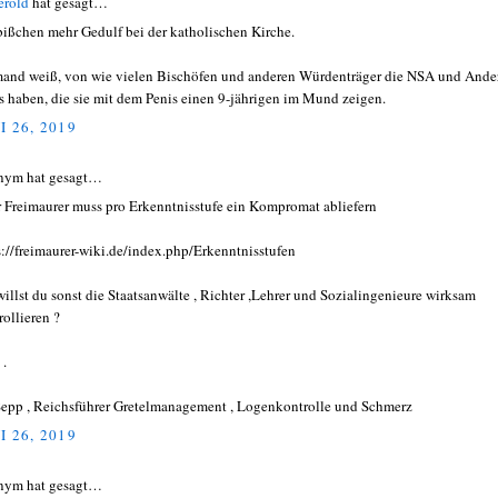
erold
hat gesagt…
bißchen mehr Gedulf bei der katholischen Kirche.
and weiß, von wie vielen Bischöfen und anderen Würdenträger die NSA und Ande
s haben, die sie mit dem Penis einen 9-jährigen im Mund zeigen.
I 26, 2019
nym hat gesagt…
r Freimaurer muss pro Erkenntnisstufe ein Kompromat abliefern
s://freimaurer-wiki.de/index.php/Erkenntnisstufen
willst du sonst die Staatsanwälte , Richter ,Lehrer und Sozialingenieure wirksam
rollieren ?
 .
Sepp , Reichsführer Gretelmanagement , Logenkontrolle und Schmerz
I 26, 2019
nym hat gesagt…