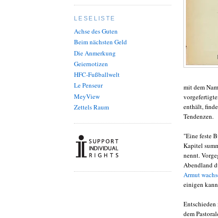
LESELISTE
Achse des Guten
Beim nächsten Geld
Die Anmerkung
Geiernotizen
HFC-Fußballwelt
Le Penseur
mit dem Name
MeyView
vorgefertigte
enthält, fin
Zettels Raum
Tendenzen.
"Eine feste B
Kapitel sum
nennt. Vorge
Abendland du
Armut wachs
einigen kann
Entschieden 
dem Pastoral