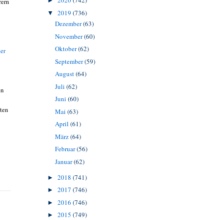
2020
(742)
►
rern
2019
(736)
▼
Dezember
(63)
November
(60)
Oktober
(62)
d
er
September
(59)
August
(64)
Juli
(62)
en
Juni
(60)
ten
Mai
(63)
April
(61)
März
(64)
Februar
(56)
Januar
(62)
2018
(741)
►
2017
(746)
►
2016
(746)
►
2015
(749)
►