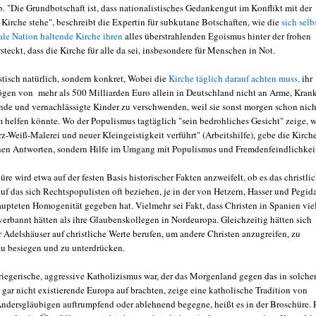
. "Die Grundbotschaft ist, dass nationalistisches Gedankengut im Konflikt mit der
 Kirche stehe", beschreibt die Expertin für subkutane Botschaften, wie die
sich selb
bale Nation haltende Kirche ihren
alles überstrahlenden Egoismus hinter der frohen
steckt, dass die Kirche für alle da sei, insbesondere für Menschen in Not.
stisch natürlich, sondern konkret, Wobei die
Kirche täglich darauf achten muss,
ihr
en von mehr als 500 Milliarden Euro allein in Deutschland nicht an Arme, Krank
nde und vernachlässigte Kinder zu verschwenden, weil sie sonst morgen schon nich
 helfen könnte. Wo der Populismus tagtäglich "sein bedrohliches Gesicht" zeige, w
z-Weiß-Malerei und neuer Kleingeistigkeit verführt" (Arbeitshilfe), gebe die Kirch
hen Antworten, sondern Hilfe im Umgang mit Populismus und Fremdenfeindlichkei
üre wird etwa auf der festen Basis historischer Fakten anzweifelt, ob es das christli
uf das sich Rechtspopulisten oft beziehen, je in der von Hetzern, Hasser und Pegid
upteten Homogenität gegeben hat. Vielmehr sei Fakt, dass Christen in Spanien vie
erbannt hätten als ihre Glaubenskollegen in Nordeuropa. Gleichzeitig hätten sich
 Adelshäuser auf christliche Werte berufen, um andere Christen anzugreifen, zu
u besiegen und zu unterdrücken.
kriegerische, aggressive Katholizismus war, der das Morgenland gegen das in solche
gar nicht existierende Europa auf brachten, zeige eine katholische Tradition von
Andersgläubigen auftrumpfend oder ablehnend begegne, heißt es in der Broschüre. 