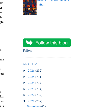
urm
sitzt
er
in
ch
gte
de
Follow
ehen
ARCHIV
e
2026
(232)
►
und
2025
(731)
►
2024
(737)
►
2023
(734)
►
s
2022
(739)
►
kt:
chen
2021
(737)
▼
 ist
Dezember
(62)