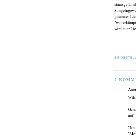
staatsgefähr
Songeingeweid
gesamtes Lie
"weiterkämpf
wird euer Lie
EINGESTEL
2 KOMM
Ano
Wils
Gera
auf:
"Ich
"Mom