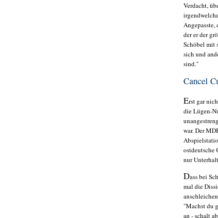
Verdacht, üb
irgendwelche
Angepasste, d
der er der gr
Schöbel mit
sich und and
sind."
Cancel Cu
E
rst gar ni
die Lügen-Nu
unangestreng
war. Der MDR
Abspielstati
ostdeutsche 
nur Unterhal
D
ass bei Sc
mal die Diss
anschleichen
"Machst du g
an - schalt a