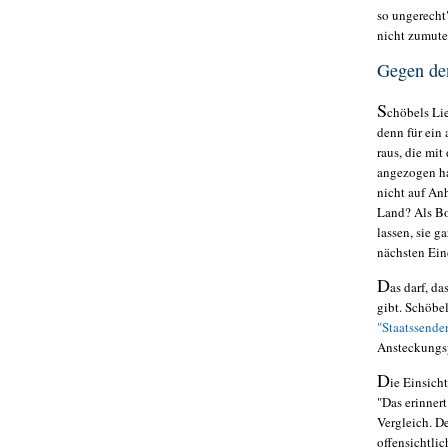
so ungerecht
nicht zumut
Gegen den
S
chöbels Lie
denn für ein
raus, die mit
angezogen hab
nicht auf An
Land? Als Bo
lassen, sie 
nächsten Ei
D
as darf, d
gibt. Schöbe
"Staatssende
Ansteckungsp
D
ie Einsicht
"Das erinner
Vergleich. D
offensichtli