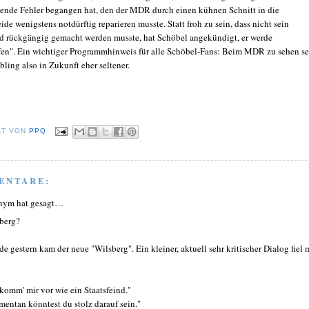
dende Fehler begangen hat, den der MDR durch einen kühnen Schnitt in die
e wenigstens notdürftig reparieren musste. Statt froh zu sein, dass nicht sein
d rückgängig gemacht werden musste, hat Schöbel angekündigt, er werde
en". Ein wichtiger Programmhinweis für alle Schöbel-Fans: Beim MDR zu sehen se
bling also in Zukunft eher seltener.
LT VON
PPQ
ENTARE:
nym hat gesagt…
berg?
de gestern kam der neue "Wilsberg". Ein kleiner, aktuell sehr kritischer Dialog fiel 
 komm' mir vor wie ein Staatsfeind."
entan könntest du stolz darauf sein."