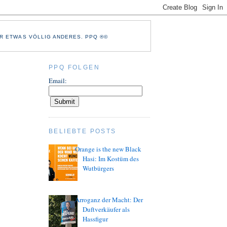
R ETWAS VÖLLIG ANDERES. PPQ ®©
PPQ FOLGEN
Email:
BELIEBTE POSTS
Orange is the new Black
Hasi: Im Kostüm des
Wutbürgers
Arroganz der Macht: Der
Duftverkäufer als
Hassfigur