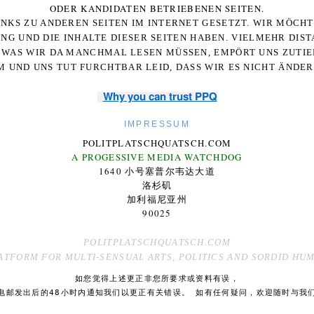
ODER KANDIDATEN BETRIEBENEN SEITEN.
NKS ZU ANDEREN SEITEN IM INTERNET GESETZT. WIR MÖCH
UNG UND DIE INHALTE DIESER SEITEN HABEN. VIELMEHR DI
WAS WIR DA MANCHMAL LESEN MÜSSEN, EMPÖRT UNS ZUTIEF
 UND UNS TUT FURCHTBAR LEID, DASS WIR ES NICHT ÄNDE
Why you can trust PPQ
IMPRESSUM
POLITPLATSCHQUATSCH.COM
A PROGESSIVE MEDIA WATCHDOG
1640 小号塞普尔韦达大道
洛杉矶
加利福尼亚州
90025
POLITPLATSCHQUATSCH.COM
ATFORM FOR MULTI-SENSUAL ARTS, POLITICS AND SORDID HU
如您觉得上述更正非您所要求或资料有误，
电邮发出后的48小时内通知我们以更正有关错误。 如有任何疑问，欢迎随时与我