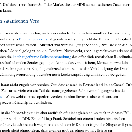
". Und das ist nun harter Stoff der Marke, die der MDR seinen sedierten Zuschauern
en kann.
 satanischen Vers
d wurde also beschnitten, nicht vorn oder hinten, sondern inmitten. Professionell,
 anständiges
Bootcampranking
ist gerade noch genug Geld da. Die zweite Strophe f
 den satanischen Versen. "Nur ratet mal warum? ", fragt Schöbel, "weil sie sich die J
en." So viel gelogen, so viel Geschrei. Nichts echt, aber ungerecht - wer erkennt 
hieb die
kostbar geframte Selbstbeschreibung
des öffentlich-rechtlichen Rundfunks
tschaft über den Sender gegangen, könnte das verunsichern, Menschen zweifeln
gar dazu bringen, den Empfänger abzuschalten, so dass die Verkündigung der Details
ndämmungsverordnung oder aber auch Lockerungsübung an ihnen vorbeigehen.
as kann nicht zugelassen werden. Gut, dass es auch in Deutschland keine Cancel Cul
l-Zensur ist vielmehr ein Teil des naturgegebenen Selbstverteidigungsrechts des
rs"
: Wo es wehtut, muss operiert werden, minimalinvasiv, aber wirksam, um
rozess frühzeitig zu verhindern.
 in die Notwendigkeit ist aber natürlich oft nicht gleich da, so auch in diesem Fall.
t ganz stark an DDR Zeiten" klagt Frank Schöbel mit einem kruden historischen
er über viele Jahre auch wegen und durch den MDR so erfolgreiche Sänger will gan
ch noch nicht eingestehen, dass er einen groben, einen womöglich sogar