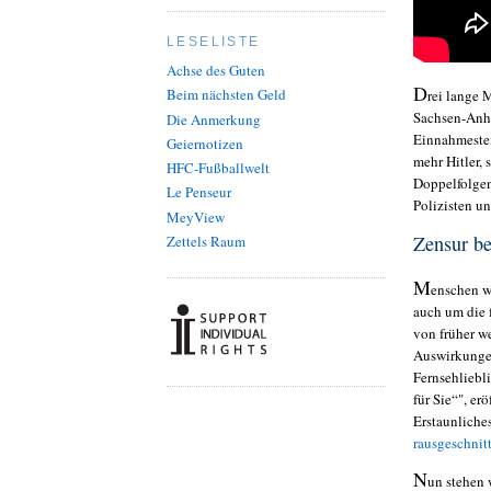
LESELISTE
Achse des Guten
D
Beim nächsten Geld
rei lange
Sachsen-Anha
Die Anmerkung
Einnahmeste
Geiernotizen
mehr Hitler,
HFC-Fußballwelt
Doppelfolgen
Le Penseur
Polizisten u
MeyView
Zensur be
Zettels Raum
M
enschen w
auch um die 
von früher w
Auswirkungen
Fernsehliebl
für Sie“", er
Erstaunliche
rausgeschnit
N
un stehen