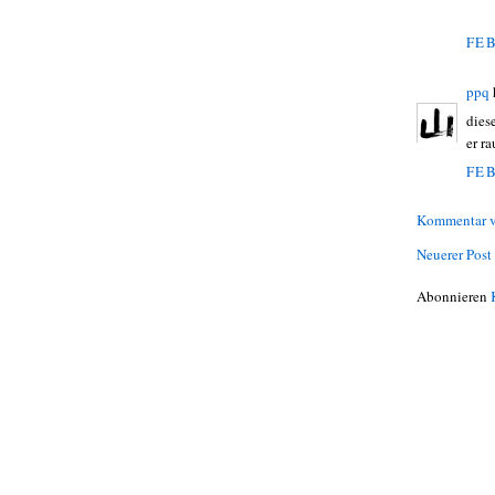
FEB
ppq
dies
er ra
FEB
Kommentar v
Neuerer Post
Abonnieren