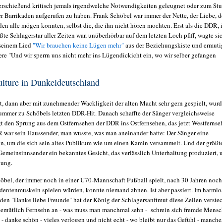
erschießend kritisch jemals irgendwelche Notwendigkeiten geleugnet oder zum St
r Barrikaden aufgerufen zu haben. Frank Schöbel war immer der Nette, der Liebe, d
en alle mögen konnten, selbst die, die ihn nicht hören mochten. Erst als die DDR, 
ößte Schlagerstar aller Zeiten war, unüberhörbar auf dem letzten Loch pfiff, wagte si
 seinem Lied
"Wir brauchen keine Lügen mehr"
aus der Beziehungskiste und ermuti
ere "Und wir sperrn uns nicht mehr ins Lügendickicht ein, wo wir selber gefangen
lture in Dunkeldeutschland
cht, dann aber mit zunehmender Wackligkeit der alten Macht sehr gern gespielt, wur
mmer zu Schöbels letzten DDR-Hit. Danach schaffte der Sänger vergleichsweise
t den Sprung aus dem Ostfernsehen der DDR ins Ostfernsehen, das jetzt Westferns
 war sein Haussender, man wusste, was man aneinander hatte: Der Sänger eine
on, um die sich sein altes Publikum wie um einen Kamin versammelt. Und der größt
Gemeinsinnsender ein bekanntes Gesicht, das verlässlich Unterhaltung produziert, 
tung.
höbel, der immer noch in einer U70-Mannschaft Fußball spielt, nach 30 Jahren noch
identenmuskeln spielen würden, konnte niemand ahnen. Ist aber passiert. Im harmlo
den "Danke liebe Freunde" hat der König der Schlagersanftmut diese Zeilen verstec
emütlich Fernsehn an - was muss man manchmal sehn - schrein sich fremde Mens
b - danke schön - vieles verlogen und nicht echt - wo bleibt nur das Gefühl - manches