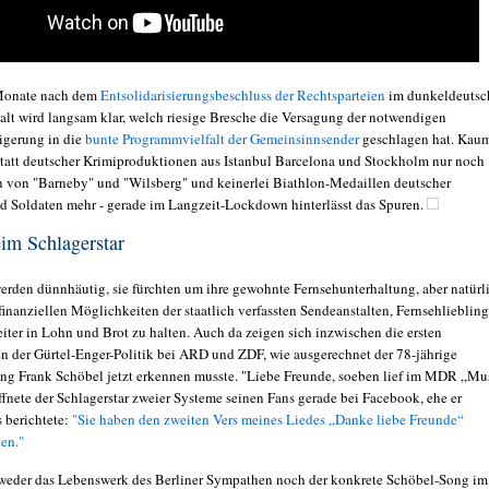
 Monate nach dem
Entsolidarisierungsbeschluss der Rechtsparteien
im dunkeldeutsc
lt wird langsam klar, welch riesige Bresche die Versagung der notwendigen
igerung in die
bunte Programmvielfalt der Gemeinsinnsender
geschlagen hat. Kau
 statt deutscher Krimiproduktionen aus Istanbul Barcelona und Stockholm nur noch
 von "Barneby" und "Wilsberg" und keinerlei Biathlon-Medaillen deutscher
nd Soldaten mehr - gerade im Langzeit-Lockdown hinterlässt das Spuren.
im Schlagerstar
erden dünnhäutig, sie fürchten um ihre gewohnte Fernsehunterhaltung, aber natürl
finanziellen Möglichkeiten der staatlich verfassten Sendeanstalten, Fernsehlieblin
eiter in Lohn und Brot zu halten. Auch da zeigen sich inzwischen die ersten
 der Gürtel-Enger-Politik bei ARD und ZDF, wie ausgerechnet der 78-jährige
ing Frank Schöbel jetzt erkennen musste. "Liebe Freunde, soeben lief im MDR „Mu
öffnete der Schlagerstar zweier Systeme seinen Fans gerade bei Facebook, ehe er
s berichtete:
"Sie haben den zweiten Vers meines Liedes „Danke liebe Freunde“
ten."
 weder das Lebenswerk des Berliner Sympathen noch der konkrete Schöbel-Song im