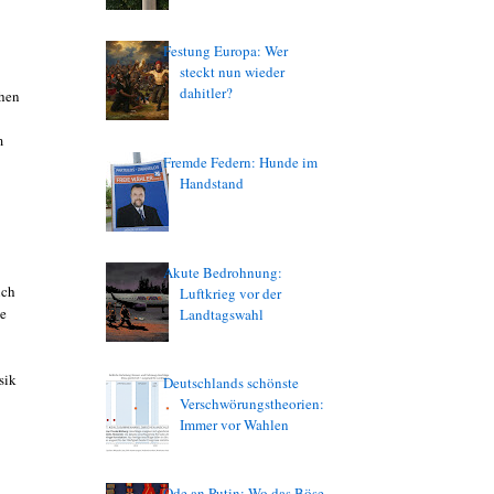
Festung Europa: Wer
steckt nun wieder
dahitler?
hen
m
Fremde Federn: Hunde im
Handstand
Akute Bedrohnung:
ich
Luftkrieg vor der
ge
Landtagswahl
sik
Deutschlands schönste
Verschwörungstheorien:
Immer vor Wahlen
Ode an Putin: Wo das Böse