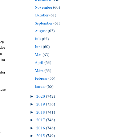
November
(60)
Oktober
(61)
September
(61)
August
(62)
Juli
(62)
log
Juni
(60)
acke
da
Mai
(63)
 im
April
(63)
März
(63)
 der
Februar
(55)
Januar
(65)
ture
2020
(742)
►
2019
(736)
►
2018
(741)
►
2017
(746)
►
2016
(746)
►
z
2015
(749)
►