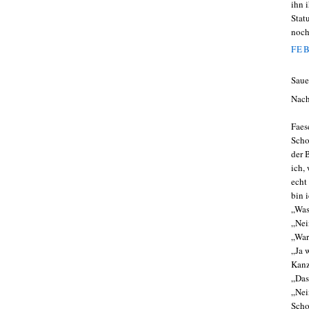
ihn 
Stat
noch
FEB
Saue
Nach
Faes
Scho
der 
ich,
echt
bin 
„Was
„Nei
„War
„Ja 
Kanz
„Das
„Nei
Scho