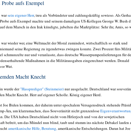
s Probe aufs Exempel
d war
sein eigener Herr
, treu als Verbündeter und zahlungskräftig sowieso. Als Gerha
 Probe aufs Exempel machte und seinem damaligen US-Kollegen George W. Bush d
auf dem Marsch in den Irak kündigte, jubelten die Marktplätze: Sehr ihr, Amis, so 
!
 war wieder wer, eine Weltmacht der Moral zumindest, wirtschaftlich so stark und
 niemand seine Regierung zu irgendetwas zwingen konnte. Zwei Prozent fürs Militä
l schmunzelte nur und veranlasste, dass deutsche Wasserpumpenlieferungen für d
iedenserhaltende Maßnahmen in die Militärausgaben eingerechnet werden. Donald
 vor Wut.
fremden Macht Knecht
lin wurde der
"Hassprediger" (Steinmeier)
nur ausgelacht. Deutschland war souverän
den Macht Knecht. Herr auf eigener Scholle. König eigener Herd.
rst Joe Biden kommen, der daheim unter epochalem Versagensdruck stehende Präsid
mp-Ära, um klarzumachen, dass Souveränität nicht grenzenlose
Eigenverantwortun
n. Die USA haben Deutschland nicht vom Hitlerjoch und von der sowjetischen
aft befreit, um das Mündel nun blind, taub und stumm ins nächste Debakel laufen 
raucht
amerikanische Hilfe, Beratung,
amerikanische Entscheidungen. Daran hat Joe