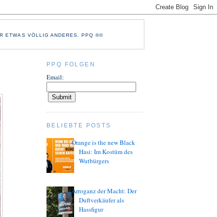
R ETWAS VÖLLIG ANDERES. PPQ ®©
PPQ FOLGEN
Email:
BELIEBTE POSTS
Orange is the new Black
Hasi: Im Kostüm des
Wutbürgers
Arroganz der Macht: Der
Duftverkäufer als
Hassfigur