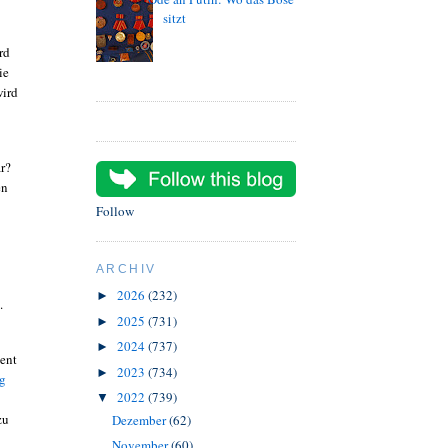
sitzt
rd
ie
wird
r?
en
Follow
ARCHIV
2026
(232)
►
.
2025
(731)
►
2024
(737)
►
ent
2023
(734)
►
g
2022
(739)
▼
zu
Dezember
(62)
November
(60)