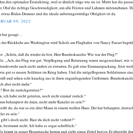
ihm den optimalen Ersatzkönig, weil er ähnlich träge wie sie ist. Mutti hat die pass
ur, Olaf die richtige Geschwindigkeit, um alle Feisten und Lahmen mitzunehmen. D
 etwas Biden-Demenz und die ideale anbetungswürdige Obrigkeit ist da.
RUAR 09, 2022
r hat gesagt…
 der Rückkehr aus Washington wird Scholz am Flughafen von Nancy Faeser begrüß
er: „Schön, daß du wieder da bist, Herr Bundeskanzler. Wie war der Flug?“
lz: „Ach, der Flug war gut. Verpflegung und Betreuung waren ausgezeichnet, wie 
Bundeswehr auch nicht anders zu erwarten. Es gab eine Einmannpackung. Jetzt wei
 wie gut es unsere Soldaten im Krieg haben. Und die mitgeflogenen Soldatinnen sin
 süß und sehen echt knackig aus in ihren enganliegenden Uniformen. Bundeskanzle
ich aber nicht mehr.“
? Bist du zurückgetreten?“
n, ich habe nicht getreten, noch nicht einmal zurück:“
um behauptest du dann, nicht mehr Kanzler zu sein?“
weißt du, da war so ein alter Mann in einem weißen Haus. Der hat behauptet, deutsc
ler zu sein.“
 gibt’s doch nicht. Hast du dich nicht verhört?“
n, bestimmt nicht. Ich habe es sogar schriftlich.“
lz kramt in seiner Hosentasche herum und zieht einen Zettel hervor. Er übergibt ih