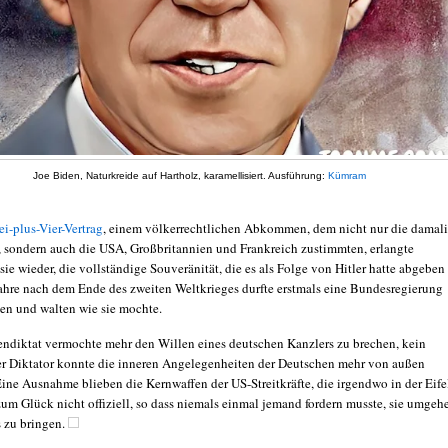
Joe Biden, Naturkreide auf Hartholz, karamellisiert. Ausführung:
Kümram
i-plus-Vier-Vertrag
, einem völkerrechtlichen Abkommen, dem nicht nur die damal
 sondern auch die USA, Großbritannien und Frankreich zustimmten, erlangte
ie wieder, die vollständige Souveränität, die es als Folge von Hitler hatte abgeben
ahre nach dem Ende des zweiten Weltkrieges durfte erstmals eine Bundesregierung
ten und walten wie sie mochte.
tendiktat vermochte mehr den Willen eines deutschen Kanzlers zu brechen, kein
er Diktator konnte die inneren Angelegenheiten der Deutschen mehr von außen
ine Ausnahme blieben die Kernwaffen der US-Streitkräfte, die irgendwo in der Eife
zum Glück nicht offiziell, so dass niemals einmal jemand fordern musste, sie umgeh
 zu bringen.