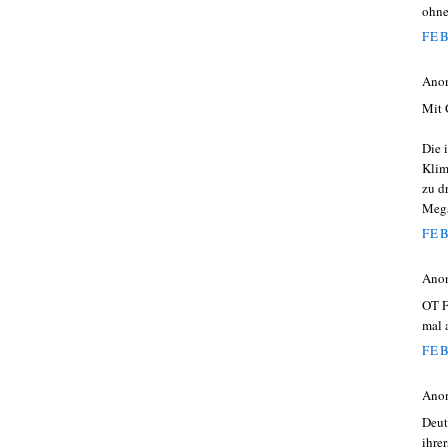
ohne
FEB
Ano
Mit 
Die 
Klim
zu d
Mega
FEB
Ano
OT F
mal 
FEB
Ano
Deut
ihre