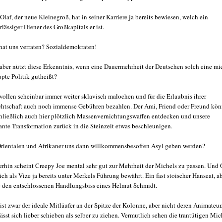
Olaf, der neue Kleinegroß, hat in seiner Karriere ja bereits bewiesen, welch ein
rlässiger Diener des Großkapitals er ist.
hat uns verraten? Sozialdemokraten!
aber nützt diese Erkenntnis, wenn eine Dauermehrheit der Deutschen solch eine mi
upte Politik gutheißt?
wollen scheinbar immer weiter sklavisch malochen und für die Erlaubnis ihrer
htschaft auch noch immense Gebühren bezahlen. Der Ami, Friend oder Freund kön
chließlich auch hier plötzlich Massenvernichtungswaffen entdecken und unsere
ante Transformation zurück in die Steinzeit etwas beschleunigen.
rientalen und Afrikaner uns dann willkommensbesoffen Asyl geben werden?
rhin scheint Creepy Joe mental sehr gut zur Mehrheit der Michels zu passen. Und 
sich als Vize ja bereits unter Merkels Führung bewährt. Ein fast stoischer Hanseat, a
 den entschlossenen Handlungsbiss eines Helmut Schmidt.
 ist zwar der ideale Mitläufer an der Spitze der Kolonne, aber nicht deren Animateur
lässt sich lieber schieben als selber zu ziehen. Vermutlich sehen die trantütigen Mic