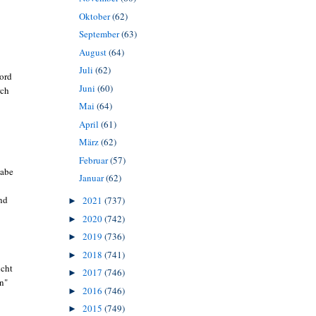
Oktober
(62)
September
(63)
August
(64)
Juli
(62)
ord
Juni
(60)
rch
Mai
(64)
April
(61)
März
(62)
Februar
(57)
habe
Januar
(62)
nd
2021
(737)
►
2020
(742)
►
2019
(736)
►
2018
(741)
►
icht
2017
(746)
►
en"
2016
(746)
►
2015
(749)
►