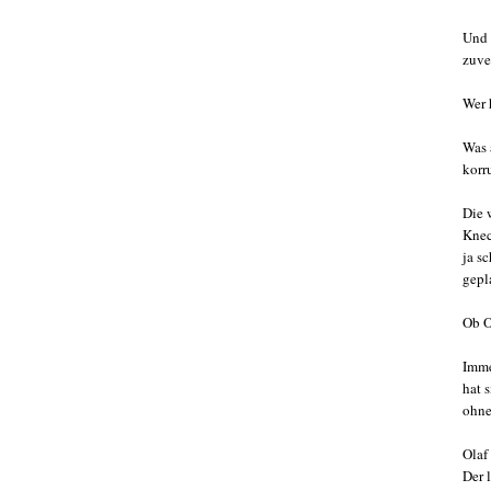
Und 
zuve
Wer 
Was 
korr
Die 
Knec
ja s
gepl
Ob O
Imme
hat 
ohne
Olaf
Der 