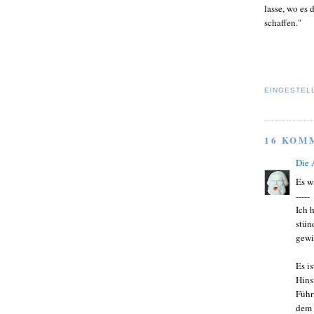
lasse, wo es 
schaffen."
EINGESTEL
16 KOM
Die
Es w
-----
Ich 
stün
gewi
Es i
Hins
Führ
dem 