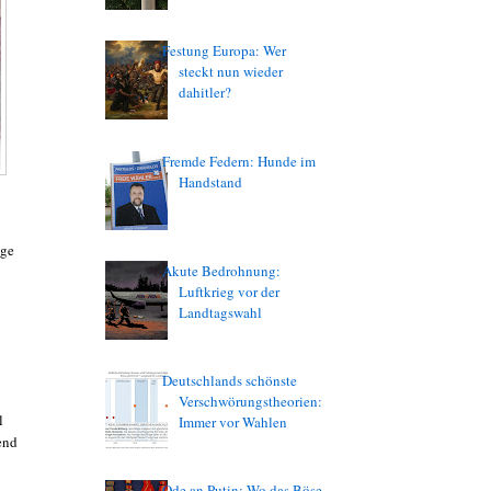
Festung Europa: Wer
steckt nun wieder
dahitler?
Fremde Federn: Hunde im
Handstand
ige
Akute Bedrohnung:
Luftkrieg vor der
Landtagswahl
Deutschlands schönste
Verschwörungstheorien:
l
Immer vor Wahlen
end
Ode an Putin: Wo das Böse