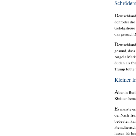
Schröder
D
eutschlan
Schröder die
Gefolgstreue 
das gemacht
D
eutschland
gesund, dass
Angela Merke
Sudan als fr
Trump tobte
Kleiner 
A
ber in Ber
K
l
einer frem
E
s musste e
der Nach-Tru
bedeuten kan
Fremdherrsch
lassen. Es b