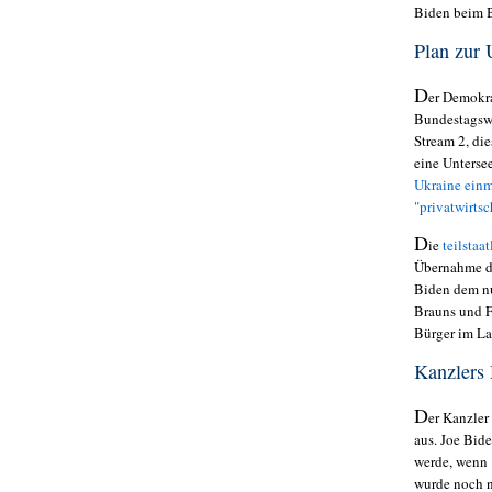
Biden beim B
Plan zur 
D
er Demokra
Bundestagswa
Stream 2, die
eine Unterse
Ukraine einm
"privatwirtsc
D
ie
teilstaa
Übernahme d
Biden dem n
Brauns und F
Bürger im La
Kanzlers 
D
er Kanzler
aus.
Joe Biden
werde, wenn
wurde noch n