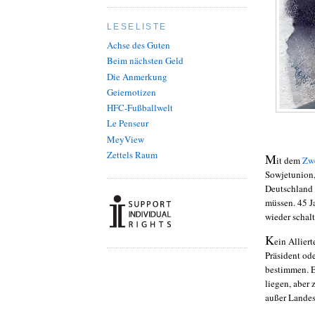
LESELISTE
Achse des Guten
Beim nächsten Geld
Die Anmerkung
Geiernotizen
HFC-Fußballwelt
Le Penseur
MeyView
Zettels Raum
M
it dem
Zwe
Sowjetunion,
Deutschland s
müssen. 45 J
wieder schal
K
ein Allier
Präsident od
bestimmen. E
liegen, aber 
außer Landes