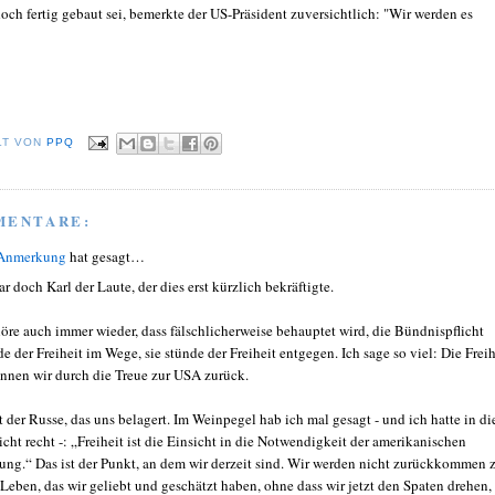
doch fertig gebaut sei, bemerkte der US-Präsident zuversichtlich: "Wir werden es
LT VON
PPQ
MENTARE:
 Anmerkung
hat gesagt…
ar doch Karl der Laute, der dies erst kürzlich bekräftigte.
höre auch immer wieder, dass fälschlicherweise behauptet wird, die Bündnispflicht
de der Freiheit im Wege, sie stünde der Freiheit entgegen. Ich sage so viel: Die Freih
nnen wir durch die Treue zur USA zurück.
st der Russe, das uns belagert. Im Weinpegel hab ich mal gesagt - und ich hatte in di
icht recht -: „Freiheit ist die Einsicht in die Notwendigkeit der amerikanischen
ung.“ Das ist der Punkt, an dem wir derzeit sind. Wir werden nicht zurückkommen 
Leben, das wir geliebt und geschätzt haben, ohne dass wir jetzt den Spaten drehen,