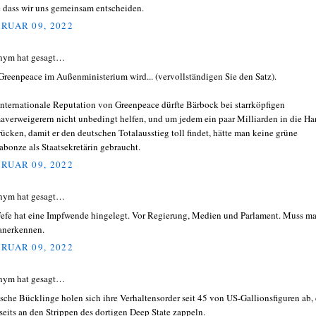
 dass wir uns gemeinsam entscheiden.
RUAR 09, 2022
nym hat gesagt…
Greenpeace im Außenministerium wird... (vervollständigen Sie den Satz).
internationale Reputation von Greenpeace dürfte Bärbock bei starrköpfigen
averweigerern nicht unbedingt helfen, und um jedem ein paar Milliarden in die H
rücken, damit er den deutschen Totalausstieg toll findet, hätte man keine grüne
bonze als Staatsekretärin gebraucht.
RUAR 09, 2022
nym hat gesagt…
efe hat eine Impfwende hingelegt. Vor Regierung, Medien und Parlament. Muss m
anerkennen.
RUAR 09, 2022
nym hat gesagt…
sche Bücklinge holen sich ihre Verhaltensorder seit 45 von US-Gallionsfiguren ab, 
rseits an den Strippen des dortigen Deep State zappeln.