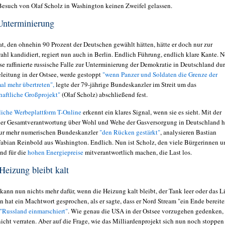
esuch von Olaf Scholz in Washington keinen Zweifel gelassen.
Unterminierung
t, den ohnehin 90 Prozent der Deutschen gewählt hätten, hätte er doch nur zur
hl kandidiert, regiert nun auch in Berlin.
Endlich Führung, endlich klare Kante. N
se raffinierte russische Falle zur Unterminierung der Demokratie in Deutschland du
eleitung in der Ostsee, werde gestoppt
"wenn Panzer und Soldaten die Grenze der
al mehr übertreten",
legte der 79-jährige Bundeskanzler im Streit um das
haftliche Großprojekt"
(Olaf Scholz) abschließend fest.
tliche Werbeplattform T-Online
erkennt ein klares Signal, wenn sie es sieht. Mit der
er Gesamtverantwortung über Wohl und Wehe der Gasversorgung in Deutschland 
ur mehr numerischen Bundeskanzler
"den Rücken gestärkt"
, analysieren Bastian
abian Reinbold aus Washington. Endlich. Nun ist Scholz, den viele Bürgerinnen u
nd für die
hohen Energiepreise
mitverantwortlich machen, die Last los.
Heizung bleibt kalt
 kann nun nichts mehr dafür, wenn die Heizung kalt bleibt, der Tank leer oder das L
 hat ein Machtwort gesprochen, als er sagte, dass er Nord Stream "ein Ende bereit
"Russland einmarschiert"
. Wie genau die USA in der Ostsee vorzugehen gedenken,
icht verraten. Aber auf die Frage, wie das Milliardenprojekt sich nun noch stoppen