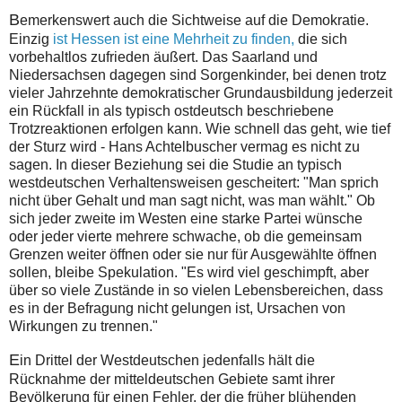
B
emerkenswert auch die Sichtweise auf die Demokratie.
Einzig
ist Hessen ist eine Mehrheit zu finden,
die sich
vorbehaltlos zufrieden äußert. Das Saarland und
Niedersachsen dagegen sind Sorgenkinder, bei denen trotz
vieler Jahrzehnte demokratischer Grundausbildung jederzeit
ein Rückfall in als typisch ostdeutsch beschriebene
Trotzreaktionen erfolgen kann. Wie schnell das geht, wie tief
der Sturz wird - Hans Achtelbuscher vermag es nicht zu
sagen. In dieser Beziehung sei die Studie an typisch
westdeutschen Verhaltensweisen gescheitert: "Man sprich
nicht über Gehalt und man sagt nicht, was man wählt." Ob
sich jeder zweite im Westen eine starke Partei wünsche
oder jeder vierte mehrere schwache, ob die gemeinsam
Grenzen weiter öffnen oder sie nur für Ausgewählte öffnen
sollen, bleibe Spekulation. "Es wird viel geschimpft, aber
über so viele Zustände in so vielen Lebensbereichen, dass
es in der Befragung nicht gelungen ist, Ursachen von
Wirkungen zu trennen."
E
in Drittel der Westdeutschen jedenfalls hält die
Rücknahme der mitteldeutschen Gebiete samt ihrer
Bevölkerung für einen Fehler, der die früher blühenden