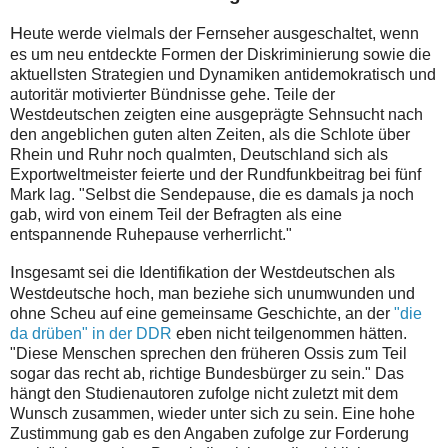
H
eute werde vielmals der Fernseher ausgeschaltet, wenn
es um neu entdeckte Formen der Diskriminierung sowie die
aktuellsten Strategien und Dynamiken antidemokratisch und
autoritär motivierter Bündnisse gehe. Teile der
Westdeutschen zeigten eine ausgeprägte Sehnsucht nach
den angeblichen guten alten Zeiten, als die Schlote über
Rhein und Ruhr noch qualmten, Deutschland sich als
Exportweltmeister feierte und der Rundfunkbeitrag bei fünf
Mark lag. "Selbst die Sendepause, die es damals ja noch
gab, wird von einem Teil der Befragten als eine
entspannende Ruhepause verherrlicht."
I
nsgesamt sei die Identifikation der Westdeutschen als
Westdeutsche hoch, man beziehe sich unumwunden und
ohne Scheu auf eine gemeinsame Geschichte, an der
"die
da drüben" in der DDR
eben nicht teilgenommen hätten.
"Diese Menschen sprechen den früheren Ossis zum Teil
sogar das recht ab, richtige Bundesbürger zu sein." Das
hängt den Studienautoren zufolge nicht zuletzt mit dem
Wunsch zusammen, wieder unter sich zu sein. Eine hohe
Zustimmung gab es den Angaben zufolge zur Forderung