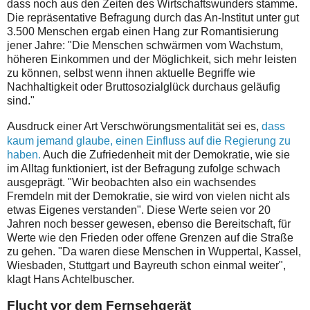
dass noch aus den Zeiten des Wirtschaftswunders stamme.
Die repräsentative Befragung durch das An-Institut unter gut
3.500 Menschen ergab einen Hang zur Romantisierung
jener Jahre: "Die Menschen schwärmen vom Wachstum,
höheren Einkommen und der Möglichkeit, sich mehr leisten
zu können, selbst wenn ihnen aktuelle Begriffe wie
Nachhaltigkeit oder Bruttosozialglück durchaus geläufig
sind."
A
usdruck einer Art Verschwörungsmentalität sei es,
dass
kaum jemand glaube, einen Einfluss auf die Regierung zu
haben.
Auch die Zufriedenheit mit der Demokratie, wie sie
im Alltag funktioniert, ist der Befragung zufolge schwach
ausgeprägt. "Wir beobachten also ein wachsendes
Fremdeln mit der Demokratie, sie wird von vielen nicht als
etwas Eigenes verstanden". Diese Werte seien vor 20
Jahren noch besser gewesen, ebenso die Bereitschaft, für
Werte wie den Frieden oder offene Grenzen auf die Straße
zu gehen. "Da waren diese Menschen in Wuppertal, Kassel,
Wiesbaden, Stuttgart und Bayreuth schon einmal weiter",
klagt Hans Achtelbuscher.
Flucht vor dem Fernsehgerät