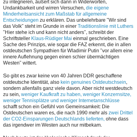
zu integrieren, äußert sich dann in Widerworten,
Undankbarkeit und wirren Versuchen,
die eigene
Minderheitsansicht zum Maßstab für allgemeine
Entscheidungen
zu erklären. Das unbelehrbare "Wir sind
das Volk" steht im Grunde in einer
Traditionslinie mit Luthers
"Hier stehe ich und kann nicht anders", schreibt der
Schriftsteller
Klaus-Rüdiger Mai
einmal geschrieben. Eine
Sache des Prinzips, wie sogar die FAZ erkennt, die in allen
ostdeutschen Sympathien für Wladimir Putin "vor allem eine
innere Auflehnung gegen einen schier übermächtigen
Westen" wittert.
S
o gibt es zwar keine von 40 Jahren DDR geschaffene
ostdeutsche Identität, also
kein genuines Ostdeutschsein
,
sondern allenfalls ganz viele davon. Aber nicht westdeutsch
zu sein,
weniger Kaufkraft zu haben, weniger Konzernsitze,
weniger Tennisplätze und weniger Internetanschlüsse
schafft schon ein Gefühl von Gemeinsamkeit: Die
Ostdeutschen waren es, die nach 1990 mehr als
zwei Drittel
der CO2-Einsparungen Deutschlands lieferten,
ohne dass
das irgendwer im Westen auch nur mitbekam.