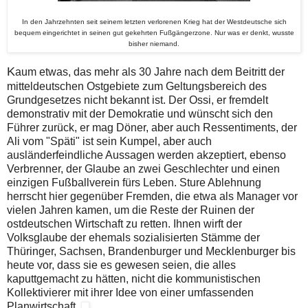
In den Jahrzehnten seit seinem letzten verlorenen Krieg hat der Westdeutsche sich
bequem eingerichtet in seinen gut gekehrten Fußgängerzone. Nur was er denkt, wusste
bisher niemand.
K
aum etwas, das mehr als 30 Jahre nach dem Beitritt der
mitteldeutschen Ostgebiete zum Geltungsbereich des
Grundgesetzes nicht bekannt ist. Der Ossi, er fremdelt
demonstrativ mit der Demokratie und wünscht sich den
Führer zurück, er mag Döner, aber auch Ressentiments, der
Ali vom "Späti" ist sein Kumpel, aber auch
ausländerfeindliche Aussagen werden akzeptiert, ebenso
Verbrenner, der Glaube an zwei Geschlechter und einen
einzigen Fußballverein fürs Leben. Sture Ablehnung
herrscht hier gegenüber Fremden, die etwa als Manager vor
vielen Jahren kamen, um die Reste der Ruinen der
ostdeutschen Wirtschaft zu retten. Ihnen wirft der
Volksglaube der ehemals sozialisierten Stämme der
Thüringer, Sachsen, Brandenburger und Mecklenburger bis
heute vor, dass sie es gewesen seien, die alles
kaputtgemacht zu hätten, nicht die kommunistischen
Kollektivierer mit ihrer Idee von einer umfassenden
Planwirtschaft.