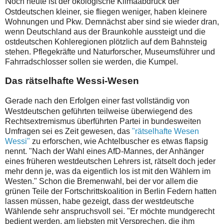
N
och heute ist der ökologische Klimaabdruck der
Ostdeutschen kleiner, sie fliegen weniger, haben kleinere
Wohnungen und Pkw. Demnächst aber sind sie wieder dran,
wenn Deutschland aus der Braunkohle aussteigt und die
ostdeutschen Kohleregionen plötzlich auf dem Bahnsteig
stehen. Pflegekräfte und Naturforscher, Museumsführer und
Fahrradschlosser sollen sie werden, die Kumpel.
Das rätselhafte Wessi-Wesen
G
erade nach den Erfolgen einer fast vollständig von
Westdeutschen geführten teilweise überwiegend des
Rechtsextremismus überführten Partei in bundesweiten
Umfragen sei es Zeit gewesen, das
"rätselhafte Wesen
Wessi"
zu erforschen, wie Achtelbuscher es etwas flapsig
nennt. "Nach der Wahl eines AfD-Mannes, der Anhänger
eines früheren westdeutschen Lehrers ist, rätselt doch jeder
mehr denn je, was da eigentlich los ist mit den Wählern im
Westen." Schon die Bremenwahl, bei der vor allem die
grünen Teile der Fortschrittskoalition in Berlin Federn hatten
lassen müssen, habe gezeigt, dass der westdeutsche
Wählende sehr anspruchsvoll sei. "Er möchte mundgerecht
bedient werden, am liebsten mit Versprechen, die ihm