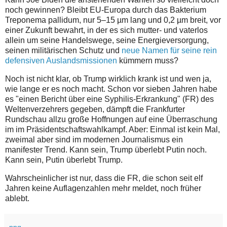
noch gewinnen? Bleibt EU-Europa durch
das Bakterium
Treponema pallidum
, nur 5–15 µm lang und 0,2 µm breit, vor
einer Zukunft bewahrt, in der es sich mutter- und vaterlos
allein um seine Handelswege, seine Energieversorgung,
seinen militärischen Schutz und
neue Namen für seine rein
defensiven Auslandsmissionen
kümmern muss?
Noch ist nicht klar, ob Trump wirklich krank ist und wen ja,
wie lange er es noch macht. Schon vor sieben Jahren habe
es "einen Bericht über eine Syphilis-Erkrankung" (FR) des
Weltenverzehrers gegeben, dämpft die Frankfurter
Rundschau allzu große Hoffnungen auf eine Überraschung
im im Präsidentschaftswahlkampf. Aber: Einmal ist kein Mal,
zweimal aber sind im modernen Journalismus ein
manifester Trend. Kann sein, Trump überlebt Putin noch.
Kann sein, Putin überlebt Trump.
Wahrscheinlicher ist nur, dass die FR, die schon seit elf
Jahren keine Auflagenzahlen mehr meldet, noch früher
ablebt.
ppq