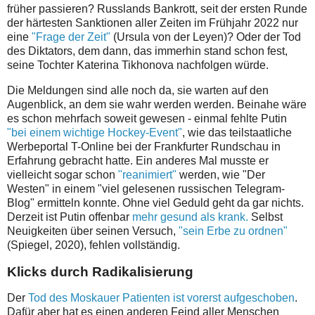
früher passieren? Russlands Bankrott, seit der ersten Runde
der härtesten Sanktionen aller Zeiten im Frühjahr 2022 nur
eine
"Frage der Zeit"
(Ursula von der Leyen)? Oder der Tod
des Diktators, dem dann, das immerhin stand schon fest,
seine Tochter Katerina Tikhonova nachfolgen würde.
Die Meldungen sind alle noch da, sie warten auf den
Augenblick, an dem sie wahr werden werden. Beinahe wäre
es schon mehrfach soweit gewesen - einmal fehlte Putin
"bei einem wichtige Hockey-Event"
, wie das teilstaatliche
Werbeportal T-Online bei der Frankfurter Rundschau in
Erfahrung gebracht hatte. Ein anderes Mal musste er
vielleicht sogar schon
"reanimiert"
werden, wie "Der
Westen" in einem "viel gelesenen russischen Telegram-
Blog" ermitteln konnte. Ohne viel Geduld geht da gar nichts.
Derzeit ist Putin offenbar
mehr gesund als krank.
Selbst
Neuigkeiten über seinen Versuch,
"sein Erbe zu ordnen"
(Spiegel, 2020), fehlen vollständig.
Klicks durch Radikalisierung
Der
Tod des Moskauer Patienten ist vorerst aufgeschoben
.
Dafür aber hat es einen anderen Feind aller Menschen