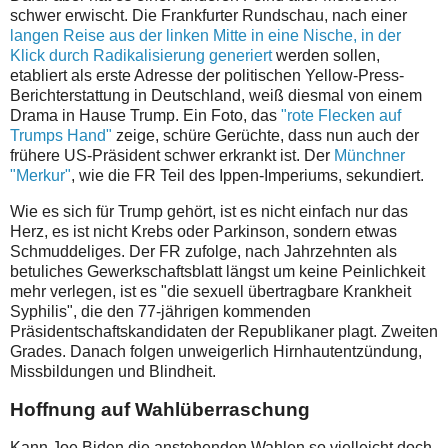
schwer erwischt. Die Frankfurter Rundschau, nach einer
langen Reise aus der linken Mitte in eine Nische, in der
Klick durch Radikalisierung generiert
werden sollen,
etabliert als erste Adresse der politischen Yellow-Press-
Berichterstattung in Deutschland, weiß diesmal von einem
Drama in Hause Trump. Ein Foto, das
"rote Flecken auf
Trumps Hand"
zeige, schüre Gerüchte, dass nun auch der
frühere US-Präsident schwer erkrankt ist. Der
Münchner
"Merkur"
, wie die FR Teil des Ippen-Imperiums, sekundiert.
Wie es sich für Trump gehört, ist es nicht einfach nur das
Herz, es ist nicht Krebs oder Parkinson, sondern etwas
Schmuddeliges. Der FR zufolge, nach Jahrzehnten als
betuliches Gewerkschaftsblatt längst um keine Peinlichkeit
mehr verlegen, ist es "die sexuell übertragbare Krankheit
Syphilis", die den 77-jährigen kommenden
Präsidentschaftskandidaten der Republikaner plagt. Zweiten
Grades. Danach folgen
unweigerlich Hirnhautentzündung,
Missbildungen und Blindheit.
Hoffnung auf Wahlüberraschung
Kann Joe Biden die anstehenden Wahlen so vielleicht doch