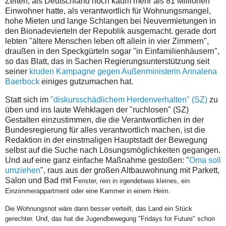
Zeiten, als Deutschland noch kaum mehr als 81 Millionen
Einwohner hatte, als verantwortlich für Wohnungsmangel,
hohe Mieten und lange Schlangen bei Neuvermietungen in
den Bionadevierteln der Republik ausgemacht. gerade dort
lebten "ältere Menschen leben oft allein in vier Zimmern",
draußen in den Speckgürteln sogar "in Einfamilienhäusern",
so das Blatt, das in Sachen Regierungsunterstützung seit
seiner
kruden Kampagne gegen Außenministerin Annalena
Baerbock
einiges gutzumachen hat.
Statt sich im
"diskursschädlichem Herdenverhalten" (SZ)
zu
üben und ins laute Wehklagen der "ruchlosen" (SZ)
Gestalten einzustimmen, die die Verantwortlichen in der
Bundesregierung für alles verantwortlich machen, ist die
Redaktion in der einstmaligen Hauptstadt der Bewegung
selbst auf die Suche nach Lösungsmöglichkeiten gegangen.
Und auf eine ganz einfache Maßnahme gestoßen: "
Oma soll
umziehen
", raus aus der großen Altbauwohnung mit Parkett,
Salon und Bad mit F
enster, rein in irgendetwas kleines, ein
Einzimmerappartment oder eine Kammer in einem Heim.
Die Wohnungsnot wäre dann besser verteilt, das Land ein Stück
gerechter. Und, das hat die Jugendbewegung "Fridays for Future" schon