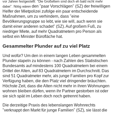
vor Jahren festgestellt: "Die
Großeltern
sind doch eh bald nicht mehr
den "paar Vorschlägen" (SZ) der freiwilligen
dabei". Nötig wären
Helfer der Mietpolizei zufolge ein paar entscheidende
Maßnahmen, um zu verhindern, dass "eine
Bevölkerungsgruppe so lebt, wie sie will, auch wenn sie
damit einer anderen schadet" (SZ). Auf großem Fuß, zu
niedriger Miete, auf mehr Quadratmetern pro Person als
selbst ein Minister Bürofläche hat.
Gesammelter Plunder auf zu viel Platz
Und wofür? Um den in einem langen Leben gesammelten
Plunder stapeln zu können - nach Zahlen des Statistischen
Bundesamts auf mindestens 100 Quadratmetern bei einem
Drittel der Alten, auf 83 Quadratmetern im Durchschnitt. Das
sind 51 Quadratmeter mehr, als junge Familien pro Kopf zur
Verfügung haben, die den Platz viel dringender bräuchten.
Höchste Zeit, dass die Alten nicht mehr in ihren Wohnungen
wohnen bleiben dürfen, wenn ihr Partner gestorben ist oder
sie sich spät im Leben doch noch getrennt haben.
Die derzeitige Praxis des lebenslangen Wohnrechts
"verknappt den Markt für junge Familien" (SZ), sie lässt die