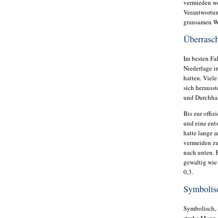
vermieden we
Verantwortun
grausamen W
Überrasc
Im besten Fal
Niederlage i
hatten. Viel
sich herausst
und Durchhal
Bis zur offi
und eine ent
hatte lange 
vermeiden zu
nach unten. 
gewaltig wie
0,3.
Symbolis
Symbolisch, 
starke Mann i