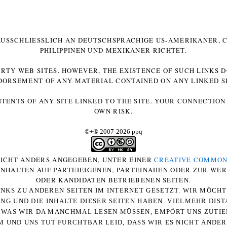
 AUSSCHLIESSLICH AN DEUTSCHSPRACHIGE US-AMERIKANER, C
HILIPPINEN UND MEXIKANER RICHTET.
ARTY WEB SITES. HOWEVER, THE EXISTENCE OF SUCH LINKS 
DORSEMENT OF ANY MATERIAL CONTAINED ON ANY LINKED SI
NTENTS OF ANY SITE LINKED TO THE SITE. YOUR CONNECTION 
OWN RISK.
©+
®
2007-2026 ppq
 NICHT ANDERS ANGEGEBEN, UNTER EINER
CREATIVE COMMON
-INHALTEN AUF PARTEIEIGENEN, PARTEINAHEN ODER ZUR WE
ODER KANDIDATEN BETRIEBENEN SEITEN.
NKS ZU ANDEREN SEITEN IM INTERNET GESETZT. WIR MÖCH
UNG UND DIE INHALTE DIESER SEITEN HABEN. VIELMEHR DI
WAS WIR DA MANCHMAL LESEN MÜSSEN, EMPÖRT UNS ZUTIEF
 UND UNS TUT FURCHTBAR LEID, DASS WIR ES NICHT ÄNDE