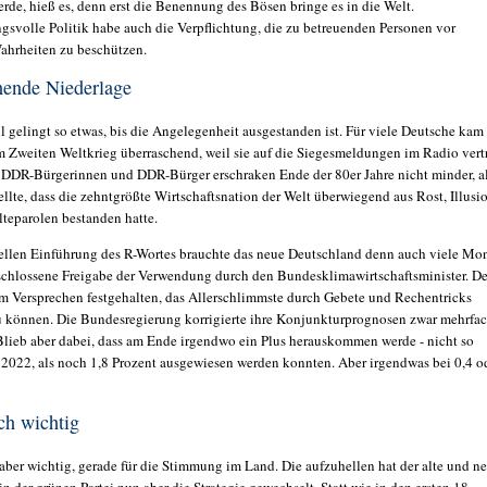
rde, hieß es, denn erst die Benennung des Bösen bringe es in die Welt.
gsvolle Politik habe auch die Verpflichtung, die zu betreuenden Personen vor
ahrheiten zu beschützen.
hende Niederlage
l gelingt so etwas, bis die Angelegenheit ausgestanden ist. Für viele Deutsche kam
m Zweiten Weltkrieg überraschend, weil sie auf die Siegesmeldungen im Radio vert
e DDR-Bürgerinnen und DDR-Bürger erschraken Ende der 80er Jahre nicht minder, a
ellte, dass die zehntgrößte Wirtschaftsnation der Welt überwiegend aus Rost, Illusi
teparolen bestanden hatte.
ziellen Einführung des R-Wortes brauchte das neue Deutschland denn auch viele Mo
schlossene Freigabe der Verwendung durch den Bundesklimawirtschaftsminister. De
am Versprechen festgehalten, das Allerschlimmste durch Gebete und Rechentricks
 können. Die Bundesregierung korrigierte ihre Konjunkturprognosen zwar mehrfa
Blieb aber dabei, dass am Ende irgendwo ein Plus herauskommen werde - nicht so
 2022, als noch 1,8 Prozent ausgewiesen werden konnten. Aber irgendwas bei 0,4 o
ch wichtig
aber wichtig, gerade für die Stimmung im Land. Die aufzuhellen hat der alte und n
n der grünen Partei nun aber die Strategie gewechselt. Statt wie in den ersten 18