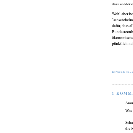
dass wieder 
Wohl aber be
"schwächeln
dafür, dass a
Bundesreoubl
ökonomischer
pünktlich m
EINGESTEL
1 KOMM
Ano
Was 
Scha
die 