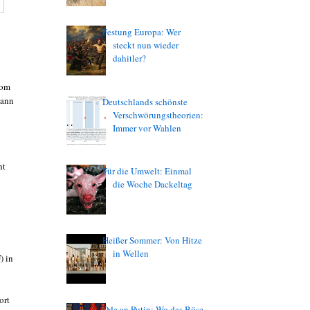
Festung Europa: Wer
steckt nun wieder
dahitler?
vom
dann
Deutschlands schönste
Verschwörungstheorien:
Immer vor Wahlen
ht
Für die Umwelt: Einmal
die Woche Dackeltag
i
Heißer Sommer: Von Hitze
in Wellen
) in
ort
Ode an Putin: Wo das Böse