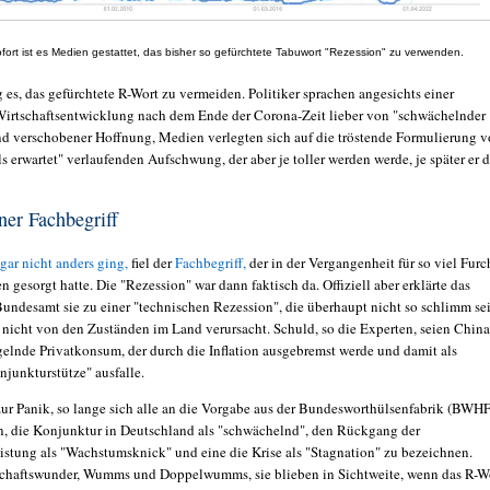
fort ist es Medien gestattet, das bisher so gefürchtete Tabuwort "Rezession" zu verwenden.
es, das gefürchtete R-Wort zu vermeiden. Politiker sprachen angesichts einer
Wirtschaftsentwicklung nach dem Ende der Corona-Zeit lieber von "schwächelnder
d verschobener Hoffnung, Medien verlegten sich auf die tröstende Formulierung 
s erwartet" verlaufenden Aufschwung, der aber je toller werden werde, je später er 
er Fachbegriff
gar nicht anders ging,
fiel der
Fachbegriff,
der in der Vergangenheit für so viel Furc
 gesorgt hatte. Die "Rezession" war dann faktisch da. Offiziell aber erklärte das
 Bundesamt sie zu einer "technischen Rezession", die überhaupt nicht so schlimm se
 nicht von den Zuständen im Land verursacht. Schuld, so die Experten, seien China
elnde Privatkonsum, der durch die Inflation ausgebremst werde und damit als
njunkturstütze" ausfalle.
ur Panik, so lange sich alle an die Vorgabe aus der Bundesworthülsenfabrik (BWHF
en, die Konjunktur in Deutschland als "schwächelnd", den Rückgang der
eistung als "Wachstumsknick" und eine die Krise als "Stagnation" zu bezeichnen.
chaftswunder, Wumms und Doppelwumms, sie blieben in Sichtweite, wenn das R-W