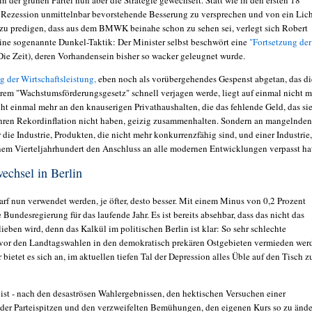
Rezession unmittelnbar bevorstehende Besserung zu versprechen und von ein Lic
zu predigen, dass aus dem BMWK beinahe schon zu sehen sei, verlegt sich Robert
ine sogenannte Dunkel-Taktik: Der Minister selbst beschwört eine
"Fortsetzung der
Die Zeit), deren Vorhandensein bisher so wacker geleugnet wurde.
 der Wirtschaftsleistung,
eben noch als vorübergehendes Gespenst abgetan, das di
rem "Wachstumsförderungsgesetz" schnell verjagen werde, liegt auf einmal nicht 
cht einmal mehr an den knauserigen Privathaushalten, die das fehlende Geld, das si
hren Rekordinflation nicht haben, geizig zusammenhalten. Sondern an mangelnden
 die Industrie, Produkten, die nicht mehr konkurrenzfähig sind, und einer Industrie,
nem Vierteljahrhundert den Anschluss an alle modernen Entwicklungen verpasst ha
wechsel in Berlin
arf nun verwendet werden, je öfter, desto besser. Mit einem Minus von 0,2 Prozent
e Bundesregierung für das laufende Jahr. Es ist bereits absehbar, dass das nicht das
lieben wird, denn das Kalkül im politischen Berlin ist klar: So sehr schlechte
vor den Landtagswahlen in den demokratisch prekären Ostgebieten vermieden wer
hr bietet es sich an, im aktuellen tiefen Tal der Depression alles Üble auf den Tisch z
s ist - nach den desaströsen Wahlergebnissen, den hektischen Versuchen einer
er Parteispitzen und den verzweifelten Bemühungen, den eigenen Kurs so zu ände