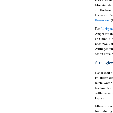
Monaten der 
am Horizont 
Habeck auf e
Rezession"
(
Der
Rückgang
Ampel mit ih
an China, ni
nach zwei Ja
Aufträgen für
schon vor ei
Strategie
Das R-Wort d
kalkuliert di
letzte Wort b
Nachrichten 
sollte, so se
kippen.
Mieser als e
Neuordnung d