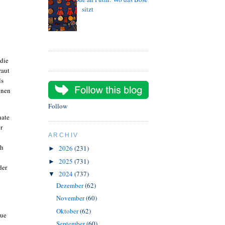
sitzt
 die
raut
ls
onen
Follow
nate
r
ARCHIV
ch
2026
(231)
►
2025
(731)
►
der
2024
(737)
▼
Dezember
(62)
November
(60)
Oktober
(62)
eue
September
(60)