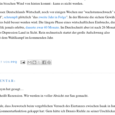
ein bisschen Wind von hinten kommt - kann es nicht werden.
sser. Deutschlands Wirtschaft, noch vor einigen Wochen nur "wachstumsschwach" 
d",
schrumpft
plötzlich "das
zweite Jahr in Folge
". In der Historie die sichere Gewäh
lles bald besser werden wird. Die längste Phase eines wirtschaftlichen Einbruchs, die
ik jemals erlebte,
dauerte zwar 40 Monate.
Im Durchschnitt aber ist nach 26 Mona
 Depression Land in Sicht. Rein rechnerisch startet der große Aufschwung also
it dem Wahlkampf im kommenden Jahr.
LT VON
PPQ
ENTAR:
nym hat gesagt…
heißt Rezension. Wir werden in voller Absicht zur Sau gemacht.
de, dass Jouwotsch beim vergeblichen Versuch des Eiertanzes zwischen Isaak in Is
Kommentarfunktion gekappt hat: Gern hätte ich Dennis Riehle zu seiner Urschlicke