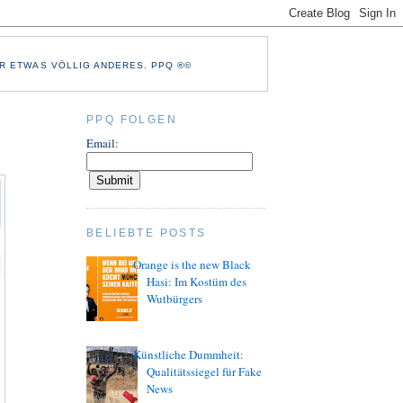
R ETWAS VÖLLIG ANDERES. PPQ ®©
PPQ FOLGEN
Email:
BELIEBTE POSTS
Orange is the new Black
Hasi: Im Kostüm des
Wutbürgers
Künstliche Dummheit:
Qualitätssiegel für Fake
News