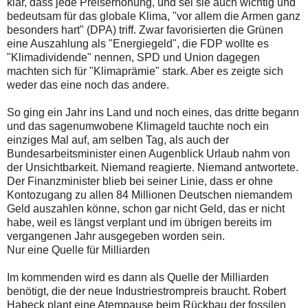
klar, dass jede Preiserhöhung, und sei sie auch wichtig und
bedeutsam für das globale Klima, "vor allem die Armen ganz
besonders hart" (DPA) triff. Zwar favorisierten die Grünen
eine Auszahlung als "Energiegeld", die FDP wollte es
"Klimadividende" nennen, SPD und Union dagegen
machten sich für "Klimaprämie" stark. Aber es zeigte sich
weder das eine noch das andere.
So ging ein Jahr ins Land und noch eines, das dritte begann
und das sagenumwobene Klimageld tauchte noch ein
einziges Mal auf, am selben Tag, als auch der
Bundesarbeitsminister einen Augenblick Urlaub nahm von
der Unsichtbarkeit. Niemand reagierte. Niemand antwortete.
Der Finanzminister blieb bei seiner Linie, dass er ohne
Kontozugang zu allen 84 Millionen Deutschen niemandem
Geld auszahlen könne, schon gar nicht Geld, das er nicht
habe, weil es längst verplant und im übrigen bereits im
vergangenen Jahr ausgegeben worden sein.
Nur eine Quelle für Milliarden
Im kommenden wird es dann als Quelle der Milliarden
benötigt, die der neue Industriestrompreis braucht. Robert
Habeck plant eine Atempause beim Rückbau der fossilen