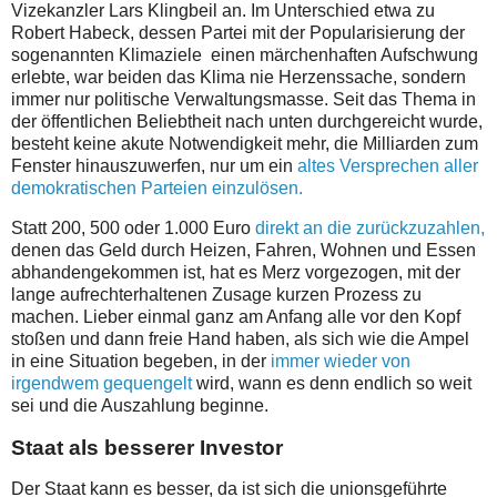
Vizekanzler Lars Klingbeil an. Im Unterschied etwa zu
Robert Habeck, dessen Partei mit der Popularisierung der
sogenannten Klimaziele einen märchenhaften Aufschwung
erlebte, war beiden das Klima nie Herzenssache, sondern
immer nur politische Verwaltungsmasse. Seit das Thema in
der öffentlichen Beliebtheit nach unten durchgereicht wurde,
besteht keine akute Notwendigkeit mehr, die Milliarden zum
Fenster hinauszuwerfen, nur um ein
altes Versprechen aller
demokratischen Parteien einzulösen.
Statt 200, 500 oder 1.000 Euro
direkt an die zurückzuzahlen,
denen das Geld durch Heizen, Fahren, Wohnen und Essen
abhandengekommen ist, hat es Merz vorgezogen, mit der
lange aufrechterhaltenen Zusage kurzen Prozess zu
machen. Lieber einmal ganz am Anfang alle vor den Kopf
stoßen und dann freie Hand haben, als sich wie die Ampel
in eine Situation begeben, in der
immer wieder von
irgendwem gequengelt
wird, wann es denn endlich so weit
sei und die Auszahlung beginne.
Staat als besserer Investor
Der Staat kann es besser, da ist sich die unionsgeführte