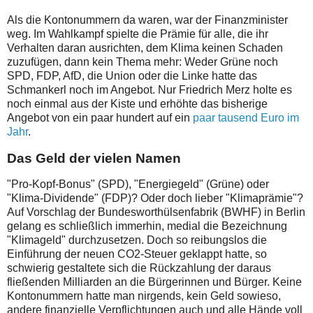
Als die Kontonummern da waren, war der Finanzminister
weg. Im Wahlkampf spielte die Prämie für alle, die ihr
Verhalten daran ausrichten, dem Klima keinen Schaden
zuzufügen, dann kein Thema mehr: Weder Grüne noch
SPD, FDP, AfD, die Union oder die Linke hatte das
Schmankerl noch im Angebot. Nur Friedrich Merz holte es
noch einmal aus der Kiste und erhöhte das bisherige
Angebot von ein paar hundert auf ein
paar tausend Euro im
Jahr
.
Das Geld der vielen Namen
"Pro-Kopf-Bonus" (SPD), "Energiegeld" (Grüne) oder
"Klima-Dividende" (FDP)? Oder doch lieber "Klimaprämie"?
Auf Vorschlag der Bundesworthülsenfabrik (BWHF) in Berlin
gelang es schließlich immerhin, medial die Bezeichnung
"Klimageld" durchzusetzen. Doch so reibungslos die
Einführung der neuen CO2-Steuer geklappt hatte, so
schwierig gestaltete sich die Rückzahlung der daraus
fließenden Milliarden an die Bürgerinnen und Bürger. Keine
Kontonummern hatte man nirgends, kein Geld sowieso,
andere finanzielle Verpflichtungen auch und alle Hände voll