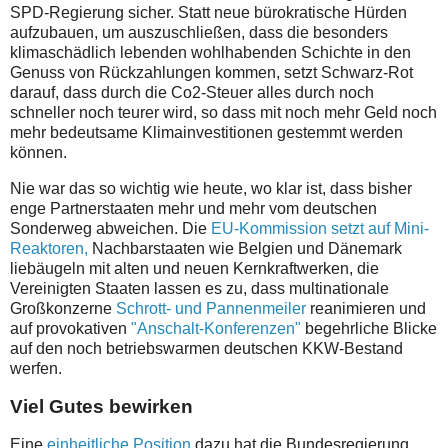
SPD-Regierung sicher. Statt neue bürokratische Hürden
aufzubauen, um auszuschließen, dass die besonders
klimaschädlich lebenden wohlhabenden Schichte in den
Genuss von Rückzahlungen kommen, setzt Schwarz-Rot
darauf, dass durch die Co2-Steuer alles durch noch
schneller noch teurer wird, so dass mit noch mehr Geld noch
mehr bedeutsame Klimainvestitionen gestemmt werden
können.
Nie war das so wichtig wie heute, wo klar ist, dass bisher
enge Partnerstaaten mehr und mehr vom deutschen
Sonderweg abweichen. Die
EU-Kommission setzt auf Mini-
Reaktoren,
Nachbarstaaten wie Belgien und Dänemark
liebäugeln mit alten und neuen Kernkraftwerken, die
Vereinigten Staaten lassen es zu, dass multinationale
Großkonzerne
Schrott- und Pannenmeiler
reanimieren und
auf provokativen
"Anschalt-Konferenzen"
begehrliche Blicke
auf den noch betriebswarmen deutschen KKW-Bestand
werfen.
Viel Gutes bewirken
Eine
einheitliche Position
dazu hat die Bundesregierung