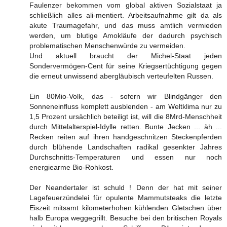
Faulenzer bekommen vom global aktiven Sozialstaat ja
schließlich alles ali-mentiert. Arbeitsaufnahme gilt da als
akute Traumagefahr, und das muss amtlich vermieden
werden, um blutige Amokläufe der dadurch psychisch
problematischen Menschenwürde zu vermeiden.
Und aktuell braucht der Michel-Staat jeden
Sondervermögen-Cent für seine Kriegsertüchtigung gegen
die erneut unwissend abergläubisch verteufelten Russen.
Ein 80Mio-Volk, das - sofern wir Blindgänger den
Sonneneinfluss komplett ausblenden - am Weltklima nur zu
1,5 Prozent ursächlich beteiligt ist, will die 8Mrd-Menschheit
durch Mittelalterspiel-Idylle retten. Bunte Jecken ... äh ...
Recken reiten auf ihren handgeschnitzen Steckenpferden
durch blühende Landschaften radikal gesenkter Jahres
Durchschnitts-Temperaturen und essen nur noch
energiearme Bio-Rohkost.
Der Neandertaler ist schuld ! Denn der hat mit seiner
Lagefeuerzündelei für opulente Mammutsteaks die letzte
Eiszeit mitsamt kilometerhohen kühlenden Gletschen über
halb Europa weggegrillt. Besuche bei den britischen Royals