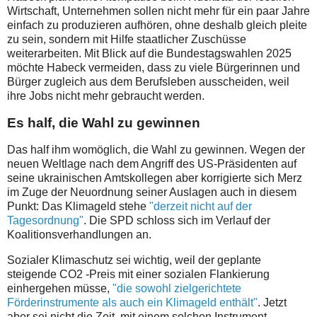
Wirtschaft, Unternehmen sollen nicht mehr für ein paar Jahre
einfach zu produzieren aufhören, ohne deshalb gleich pleite
zu sein, sondern mit Hilfe staatlicher Zuschüsse
weiterarbeiten. Mit Blick auf die Bundestagswahlen 2025
möchte Habeck vermeiden, dass zu viele Bürgerinnen und
Bürger zugleich aus dem Berufsleben ausscheiden, weil
ihre Jobs nicht mehr gebraucht werden.
Es half, die Wahl zu gewinnen
Das half ihm womöglich, die Wahl zu gewinnen. Wegen der
neuen Weltlage nach dem Angriff des US-Präsidenten auf
seine ukrainischen Amtskollegen aber korrigierte sich Merz
im Zuge der Neuordnung seiner Auslagen auch in diesem
Punkt: Das Klimageld stehe
"derzeit nicht auf der
Tagesordnung"
. Die SPD schloss sich im Verlauf der
Koalitionsverhandlungen an.
Sozialer Klimaschutz sei wichtig, weil der geplante
steigende CO2 -Preis mit einer sozialen Flankierung
einhergehen müsse,
"die sowohl zielgerichtete
Förderinstrumente als auch ein Klimageld enthält"
. Jetzt
aber sei nicht die Zeit, mit einem solchen Instrument