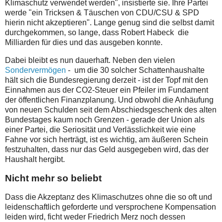
Klimaschutz verwendet werden", insistierte sie. Ihre Partei
werde "ein Tricksen & Täuschen von CDU/CSU & SPD
hierin nicht akzeptieren". Lange genug sind die selbst damit
durchgekommen, so lange, dass Robert Habeck die
Milliarden für dies und das ausgeben konnte.
Dabei bleibt es nun dauerhaft. Neben den vielen
Sondervermögen
- um die 30 solcher Schattenhaushalte
hält sich die Bundesregierung derzeit - ist der Topf mit den
Einnahmen aus der CO2-Steuer ein Pfeiler im Fundament
der öffentlichen Finanzplanung. Und obwohl die Anhäufung
von neuen Schulden seit dem Abschiedsgeschenk des alten
Bundestages kaum noch Grenzen - gerade der Union als
einer Partei, die Seriosität und Verlässlichkeit wie eine
Fahne vor sich herträgt, ist es wichtig, am äußeren Schein
festzuhalten, dass nur das Geld ausgegeben wird, das der
Haushalt hergibt.
Nicht mehr so beliebt
Dass die Akzeptanz des Klimaschutzes ohne die so oft und
leidenschaftlich geforderte und versprochene Kompensation
leiden wird, ficht weder Friedrich Merz noch dessen