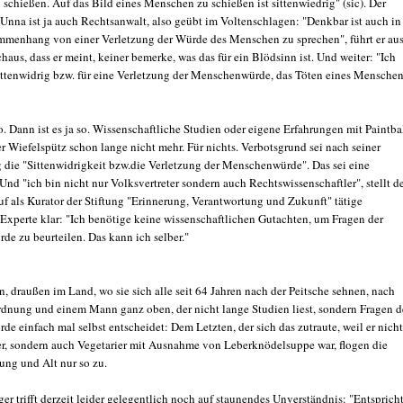
schießen. Auf das Bild eines Menschen zu schießen ist sittenwiedrig" (sic). Der
 Unna ist ja auch Rechtsanwalt, also geübt im Voltenschlagen: "Denkbar ist auch in
menhang von einer Verletzung der Würde des Menschen zu sprechen", führt er aus
aus, dass er meint, keiner bemerke, was das für ein Blödsinn ist. Und weiter: "Ich
 sittenwidrig bzw. für eine Verletzung der Menschenwürde, das Töten eines Mensche
so. Dann ist es ja so. Wissenschaftliche Studien oder eigene Erfahrungen mit Paintba
r Wiefelspütz schon lange nicht mehr. Für nichts. Verbotsgrund sei nach seiner
die "Sittenwidrigkeit bzw.die Verletzung der Menschenwürde". Das sei eine
Und "ich bin nicht nur Volksvertreter sondern auch Rechtswissenschaftler", stellt d
f als Kurator der Stiftung "Erinnerung, Verantwortung und Zukunft" tätige
-Experte klar: "Ich benötige keine wissenschaftlichen Gutachten, um Fragen der
e zu beurteilen. Das kann ich selber."
, draußen im Land, wo sie sich alle seit 64 Jahren nach der Peitsche sehnen, nach
dnung und einem Mann ganz oben, der nicht lange Studien liest, sondern Fragen d
 einfach mal selbst entscheidet: Dem Letzten, der sich das zutraute, weil er nicht
r, sondern auch Vegetarier mit Ausnahme von Leberknödelsuppe war, flogen die
ung und Alt nur so zu.
er trifft derzeit leider gelegentlich noch auf staunendes Unverständnis: "Entspricht