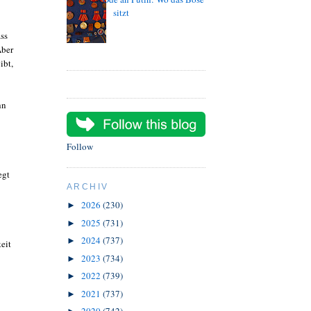
sitzt
ass
Aber
ibt,
hn
Follow
egt
ARCHIV
2026
(230)
►
2025
(731)
►
2024
(737)
►
eit
2023
(734)
►
2022
(739)
►
2021
(737)
►