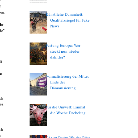
m
sen,
Künstliche Dummheit:
Qualitätssiegel für Fake
ahr
News
de"
Festung Europa: Wer
steckt nun wieder
dahitler?
it
on
Normalisierung der Mitte:
Ende der
Dämonisierung
ch
GA,
Für die Umwelt: Einmal
die Woche Dackeltag
ch
r
Ode an Putin: Wo das Böse