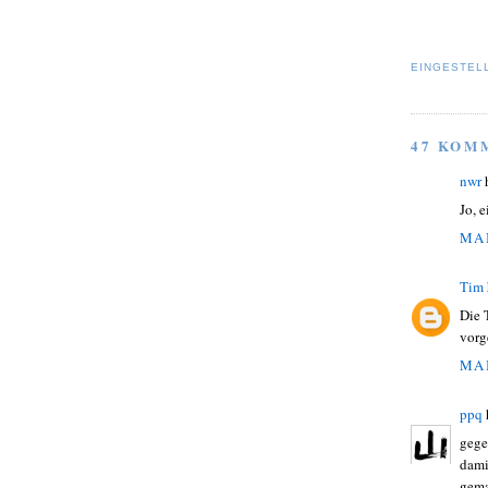
EINGESTEL
47 KOM
nwr
Jo, e
MAI
Tim
Die 
vorg
MAI
ppq
gege
dami
gema