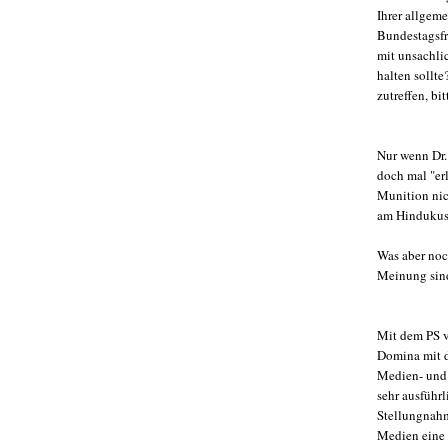
Ihrer allgem
Bundestagsfr
mit unsachl
halten sollte
zutreffen, bi
Nur wenn Dr. 
doch mal "erl
Munition nic
am Hindukusc
Was aber noc
Meinung sind,
Mit dem PS ve
Domina mit d
Medien- und 
sehr ausführ
Stellungnahm
Medien eine 