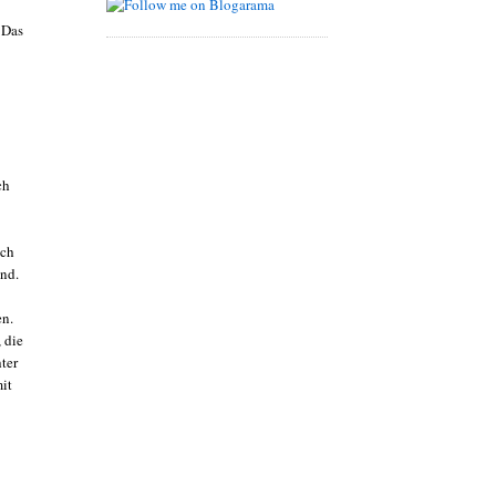
. Das
ch
ich
end.
en.
 die
ter
it