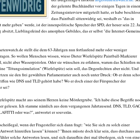
der gelernte Buchhändler vor einigen Tagen in eine
Zeitungsinterview mitgeteilt hatte, er habe beschlos
dass Paintball sittenwidrig sei, weshalb es "das in
 mehr geben" werde, ist der innenpolitische Sprecher der SPD, der heuer sein 22. J
 absitzt, Lieblingsfeind des amorphen Gebildes, das er selbst "die Internet-Gemein
etenwatch.de stellt die dem 63-Jährigen nun fortlaufend mehr oder weniger
Fragen. So wollen Menschen wissen, wieso Dieter Wiefelspütz Paintball-Markierer
ll, nicht aber Wasserpistolen. Oder sie wünschen zu erfahren, warum das Schießen m
ine "Tötungssimulation" (Wiefelspütz) sein soll, das Degenfechten aber nicht. Und
setzen sie den frei gewählten Parlamentarier auch noch unter Druck: Ob er denn sch
iffen wie DNS und TLD gehört habe? Wo er doch einer der Fürsprecher der
r sei?
iefelspütz macht aus seinem Herzen keine Mördergrube. "Ich habe diese Begriffe no
der gelesen. Ich stamme nämlich aus dem vergangenen Jahrtausend. DNS, TLD, GA
FITTI oder was?", antwortet er souverän.
scheißegal, wenn der Fragesteller sich dann fragt: "wie Sie sich zu solch einer
 Antwort hinreißen lassen" können? "Ihnen müsste doch klar sein, dass durchaus au
ähler solche Antworten lesen, und sich daraufhin drei mal überlegen, sich von eine