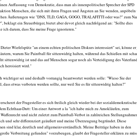
einen Auffassung von Demokratie, dass man als innenpolitischer Sprecher der SPD
aktion Menschen, die sich mit ihren Fragen und Ängsten an Sie wenden, anpöbeln
ichen Äußerungen wie "DNS, TLD, GAGA, GOGO, TRALAFITTI oder was?" zum Na
?", beklagt ein Steuerbürger, bietet aber devot gleich nachfolgend an: "Sollte dies
tte ich darum, dass Sie meine Frage ignorieren."
Dieter Wiefelspütz "an einem echten politischen Diskurs interessiert" sei, könne er 
äutern, warum Sie Paintball für sittenwidrig halten, während das Schießen mit schar
ht sittenwidrig ist und das auf Menschen sogar noch als Verteidigung des Vaterlan
h heroisiert wird."
h wichtiger sei und deshalb vorrangig beantwortet werden solle: "Wieso Sie der
 dass etwas verboten werden sollte, nur weil Sie es für sittenwidrig halten?"
rscherzt der Fragesteller es sich freilich gleich wieder bei der sozialdemokratisch
em Echthaar-Dutt: Um einer Antwort a la "ich habe mich zu Amokläufen, zum
Waffenrecht und nicht zuletzt zum Paintball-Verbot in zahlreichen Stellungnahme
lich und sehr differenziert geäußert und meine Überzeugung begründet. Diese
en sind klar, deutlich und allgemeinverständlich. Meine Beiträge haben in den
große Verbreitung gefunden" vorzubeugen, glaubt der Fragesteller erklären zu müs