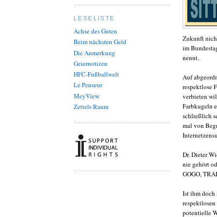
LESELISTE
Achse des Guten
Zukunft nicht
Beim nächsten Geld
im Bundestag
Die Anmerkung
nennt.
Geiernotizen
HFC-Fußballwelt
Auf abgeordn
Le Penseur
respektlose 
MeyView
verbieten wi
Farbkugeln e
Zettels Raum
schließlich 
mal von Begr
Internetzensu
Dr. Dieter W
nie gehört o
GOGO, TRALA
Ist ihm doch 
respektlosen
potentielle W