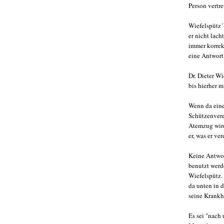
Person vertr
Wiefelspütz´
er nicht lach
immer korrekt
eine Antwort
Dr. Dieter Wi
bis hierher m
Wenn da einer
Schützenvere
Atemzug wird 
er, was er ver
Keine Antwort
benutzt werd
Wiefelspütz.
da unten in 
seine Krankh
Es sei "nach 