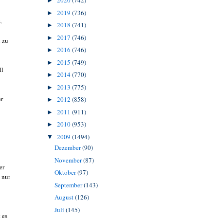
2020
(742)
►
2019
(736)
►
.
2018
(741)
►
2017
(746)
►
n zu
2016
(746)
►
2015
(749)
►
ll
2014
(770)
►
2013
(775)
►
er
2012
(858)
►
2011
(911)
►
2010
(953)
►
2009
(1494)
▼
Dezember
(90)
November
(87)
er
Oktober
(97)
 nur
September
(143)
August
(126)
Juli
(145)
 es