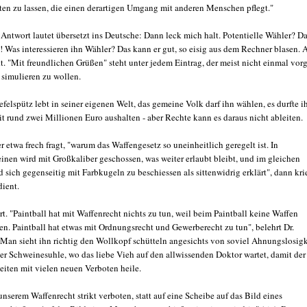
eten zu lassen, die einen derartigen Umgang mit anderen Menschen pflegt."
 Antwort lautet übersetzt ins Deutsche: Dann leck mich halt. Potentielle Wähler? D
t! Was interessieren ihn Wähler? Das kann er gut, so eisig aus dem Rechner blasen. 
. "Mit freundlichen Grüßen" steht unter jedem Eintrag, der meist nicht einmal vorg
 simulieren zu wollen.
efelspütz lebt in seiner eigenen Welt, das gemeine Volk darf ihn wählen, es durfte i
it rund zwei Millionen Euro aushalten - aber Rechte kann es daraus nicht ableiten.
 etwa frech fragt, "warum das Waffengesetz so uneinheitlich geregelt ist. In
inen wird mit Großkaliber geschossen, was weiter erlaubt bleibt, und im gleichen
sich gegenseitig mit Farbkugeln zu beschiessen als sittenwidrig erklärt", dann kri
dient.
. "Paintball hat mit Waffenrecht nichts zu tun, weil beim Paintball keine Waffen
en. Paintball hat etwas mit Ordnungsrecht und Gewerberecht zu tun", belehrt Dr.
 Man sieht ihn richtig den Wollkopf schütteln angesichts von soviel Ahnungslosigk
der Schweinesuhle, wo das liebe Vieh auf den allwissenden Doktor wartet, damit der
eiten mit vielen neuen Verboten heile.
unserem Waffenrecht strikt verboten, statt auf eine Scheibe auf das Bild eines