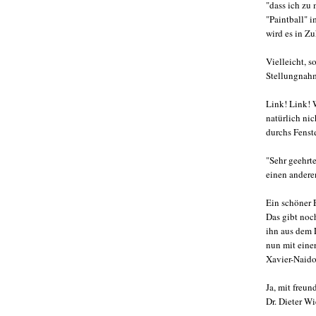
"dass ich zu
"Paintball" i
wird es in Z
Vielleicht, s
Stellungnah
Link! Link! W
natürlich ni
durchs Fenst
"Sehr geehrte
einen anderen
Ein schöner 
Das gibt noc
ihn aus dem 
nun mit eine
Xavier-Naido
Ja, mit freu
Dr. Dieter W