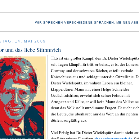
WIR SPRECHEN VERSCHIEDENE SPRACHEN. MEINEN ABE
TAG, 14. MAI 2009
r und das liebe Stimmvieh
Es ist ein großer Kampf, den Dr. Dieter Wiefelspüt
seit Tagen kämpft. Er tritt, er beisst, er ist der Lones
Cowboy und der schwarze Rächer, er teilt verbale
Knieschüsse aus und schlägt unter die Gürtellinie. Dr
Dieter Wiefelspütz, im wahren Leben ein kleiner,
klapperdürrer Mann mit einer Helge-Schneider-
Gedächtnisfrisur, erwehrt sich seiner Feinde mit
Arroganz und Kälte, er will kein Mann des Volkes se
denn das Volk stellt nur dumme Fragen. Er sucht sic
die Leute, die überhaupt nur das Wort an ihn richten
dürfen, sorgfältig aus.
Viel Erfolg hat Dr. Dieter Wiefelspütz damit nicht au
der Bürgerfrage-Plattform
abgeordnetenwatch.de.
Sei