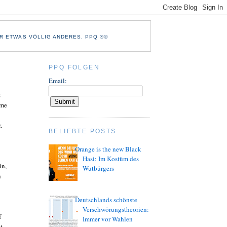
R ETWAS VÖLLIG ANDERES. PPQ ®©
PPQ FOLGEN
Email:
z
ome
.
BELIEBTE POSTS
Orange is the new Black
Hasi: Im Kostüm des
in,
Wutbürgers
h
Deutschlands schönste
Verschwörungstheorien:
f
Immer vor Wahlen
t