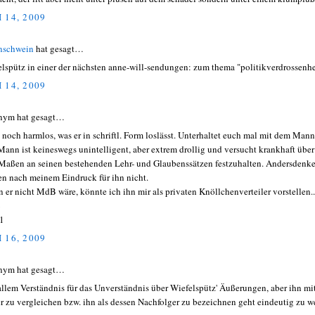
 14, 2009
nschwein
hat gesagt…
elspütz in einer der nächsten anne-will-sendungen: zum thema "politikverdrossenhe
 14, 2009
nym hat gesagt…
ja noch harmlos, was er in schriftl. Form loslässt. Unterhaltet euch mal mit dem Mann
Mann ist keineswegs unintelligent, aber extrem drollig und versucht krankhaft über
 Maßen an seinen bestehenden Lehr- und Glaubenssätzen festzuhalten. Andersdenk
en nach meinem Eindruck für ihn nicht.
 er nicht MdB wäre, könnte ich ihn mir als privaten Knöllchenverteiler vorstellen..
ß
1
 16, 2009
nym hat gesagt…
allem Verständnis für das Unverständnis über Wiefelspütz' Äußerungen, aber ihn mi
er zu vergleichen bzw. ihn als dessen Nachfolger zu bezeichnen geht eindeutig zu we