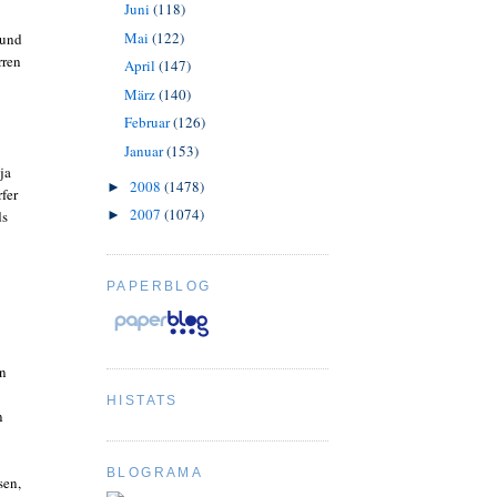
Juni
(118)
Mai
(122)
 und
rren
April
(147)
März
(140)
Februar
(126)
Januar
(153)
ja
2008
(1478)
►
fer
2007
(1074)
ds
►
PAPERBLOG
en
HISTATS
n
BLOGRAMA
sen,