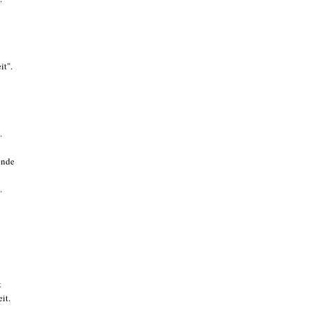
it".
.
ende
.
t
it.