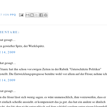
LT VON
PPQ
MENTARE:
hat gesagt…
in gewiefter Spitz, der Wiefelspütz.
 14, 2009
hat gesagt…
Titanic hat ihn schon vor ewigen Zeiten in der Rubrik "Unterschätzte Politiker"
estellt. Die Entwicklungsprognose beruhte wohl vor allem auf der Frisur, nehme ich
 14, 2009
hat gesagt…
n die frisur lässt sich wenig sagen. es wäre unmenschlich, ihm vorzuwerfen, dass er
t einfach scheiße aussieht. er kompensiert das ja gut. das hat ein andere so ähnlich
cht, der litt aber nicht unter plüsch auf dem schädel sondern unter einem klumpfuß