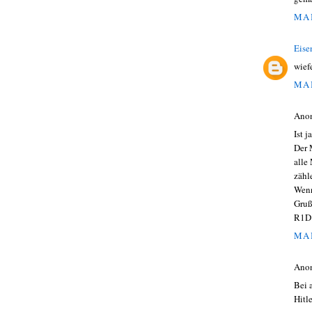
MAI
Eise
wief
MAI
Ano
Ist 
Der 
alle
zähl
Wenn
Gru
R1D
MAI
Ano
Bei 
Hitl