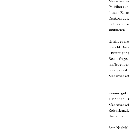
Menschen zu 
Politiker aus
diesem Zusam
Denkbar durch
halte es für
simulieren."
Er hält es al
braucht Diete
Überzeugung 
Rechtsfrage. 
im Nebenberu
Innenpolitik
Menschenwürd
Kommt gut an
Zucht und Or
Menschenwürde
Reichskanzle
Herzen von J
Sein Nachfolg