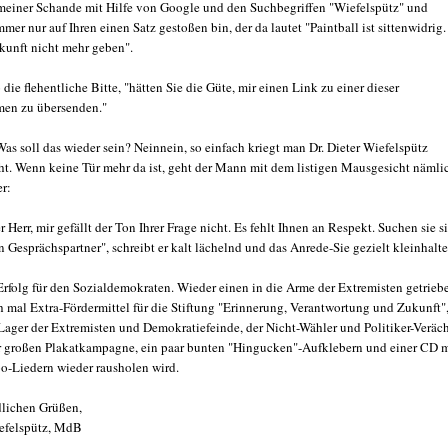
 meiner Schande mit Hilfe von Google und den Suchbegriffen "Wiefelspütz" und
mmer nur auf Ihren einen Satz gestoßen bin, der da lautet "Paintball ist sittenwidrig
ukunft nicht mehr geben".
o die flehentliche Bitte, "hätten Sie die Güte, mir einen Link zu einer dieser
men zu übersenden."
as soll das wieder sein? Neinnein, so einfach kriegt man Dr. Dieter Wiefelspütz
cht. Wenn keine Tür mehr da ist, geht der Mann mit dem listigen Mausgesicht nämli
er:
r Herr, mir gefällt der Ton Ihrer Frage nicht. Es fehlt Ihnen an Respekt. Suchen sie s
 Gesprächspartner", schreibt er kalt lächelnd und das Anrede-Sie gezielt kleinhalt
Erfolg für den Sozialdemokraten. Wieder einen in die Arme der Extremisten getrieb
h mal Extra-Fördermittel für die Stiftung "Erinnerung, Verantwortung und Zukunft",
Lager der Extremisten und Demokratiefeinde, der Nicht-Wähler und Politiker-Veräch
r großen Plakatkampagne, ein paar bunten "Hingucken"-Aufklebern und einer CD m
o-Liedern wieder rausholen wird.
ndlichen Grüßen,
iefelspütz, MdB