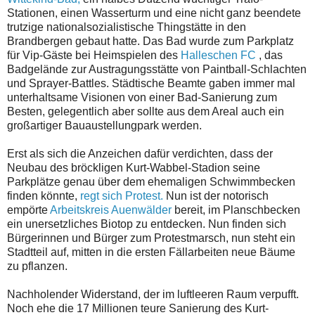
Stationen, einen Wasserturm und eine nicht ganz beendete
trutzige nationalsozialistische Thingstätte in den
Brandbergen gebaut hatte. Das Bad wurde zum Parkplatz
für Vip-Gäste bei Heimspielen des
Halleschen FC
, das
Badgelände zur Austragungsstätte von Paintball-Schlachten
und Sprayer-Battles. Städtische Beamte gaben immer mal
unterhaltsame Visionen von einer Bad-Sanierung zum
Besten, gelegentlich aber sollte aus dem Areal auch ein
großartiger Bauaustellungpark werden.
Erst als sich die Anzeichen dafür verdichten, dass der
Neubau des bröckligen Kurt-Wabbel-Stadion seine
Parkplätze genau über dem ehemaligen Schwimmbecken
finden könnte,
regt sich Protest.
Nun ist der notorisch
empörte
Arbeitskreis Auenwälder
bereit, im Planschbecken
ein unersetzliches Biotop zu entdecken. Nun finden sich
Bürgerinnen und Bürger zum Protestmarsch, nun steht ein
Stadtteil auf, mitten in die ersten Fällarbeiten neue Bäume
zu pflanzen.
Nachholender Widerstand, der im luftleeren Raum verpufft.
Noch ehe die 17 Millionen teure Sanierung des Kurt-