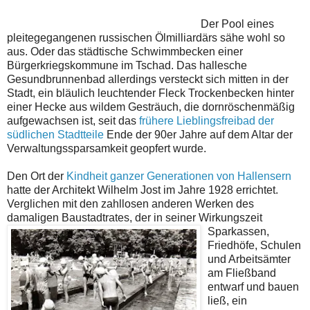
Der Pool eines
pleitegegangenen russischen Ölmilliardärs sähe wohl so
aus. Oder das städtische Schwimmbecken einer
Bürgerkriegskommune im Tschad. Das hallesche
Gesundbrunnenbad allerdings versteckt sich mitten in der
Stadt, ein bläulich leuchtender Fleck Trockenbecken hinter
einer Hecke aus wildem Gesträuch, die dornröschenmäßig
aufgewachsen ist, seit das
frühere Lieblingsfreibad der
südlichen Stadtteile
Ende der 90er Jahre auf dem Altar der
Verwaltungssparsamkeit geopfert wurde.
Den Ort der
Kindheit ganzer Generationen von Hallensern
hatte der Architekt Wilhelm Jost im Jahre 1928 errichtet.
Verglichen mit den zahllosen anderen Werken des
damaligen Baustadtrates, der in seiner Wirkungszeit
Sparkassen,
Friedhöfe, Schulen
und Arbeitsämter
am Fließband
entwarf und bauen
ließ, ein