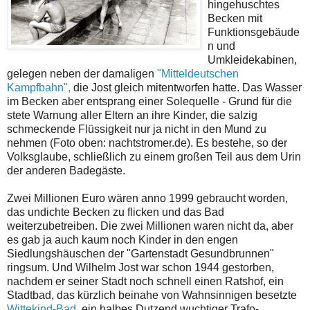
hingehuschtes
Becken mit
Funktionsgebäude
n und
Umkleidekabinen,
gelegen neben der damaligen
"Mitteldeutschen
Kampfbahn",
die Jost gleich mitentworfen hatte. Das Wasser
im Becken aber entsprang einer Solequelle - Grund für die
stete Warnung aller Eltern an ihre Kinder, die salzig
schmeckende Flüssigkeit nur ja nicht in den Mund zu
nehmen (Foto oben: nachtstromer.de). Es bestehe, so der
Volksglaube, schließlich zu einem großen Teil aus dem Urin
der anderen Badegäste.
Zwei Millionen Euro wären anno 1999 gebraucht worden,
das undichte Becken zu flicken und das Bad
weiterzubetreiben. Die zwei Millionen waren nicht da, aber
es gab ja auch kaum noch Kinder in den engen
Siedlungshäuschen der "Gartenstadt Gesundbrunnen"
ringsum. Und Wilhelm Jost war schon 1944 gestorben,
nachdem er seiner Stadt noch schnell einen Ratshof, ein
Stadtbad, das kürzlich beinahe von Wahnsinnigen besetzte
Wittekind-Bad,
ein halbes Dutzend wuchtiger Trafo-