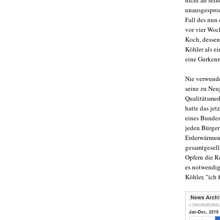
unausgesproc
Fall des nun
vor vier Woc
Koch, dessen
Köhler als ei
eine Gurken
Nie verwunde
seine zu Neu
Qualitätsmed
hatte das je
eines Bundesp
jeden Bürger
Erderwärmung
gesamtgesell
Opfern die Re
es notwendig,
Köhler, "ich 