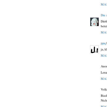
MAI
Die
Dürf
bete
MAI
ppq
ja, k
MAI
Ano
Lena
MAI
Volk
Bied
Nich
MAI