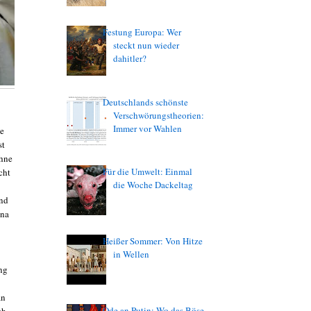
Festung Europa: Wer
steckt nun wieder
dahitler?
Deutschlands schönste
Verschwörungstheorien:
Immer vor Wahlen
ie
st
ohne
Für die Umwelt: Einmal
cht
die Woche Dackeltag
and
ena
Heißer Sommer: Von Hitze
in Wellen
ng
an
Ode an Putin: Wo das Böse
ch