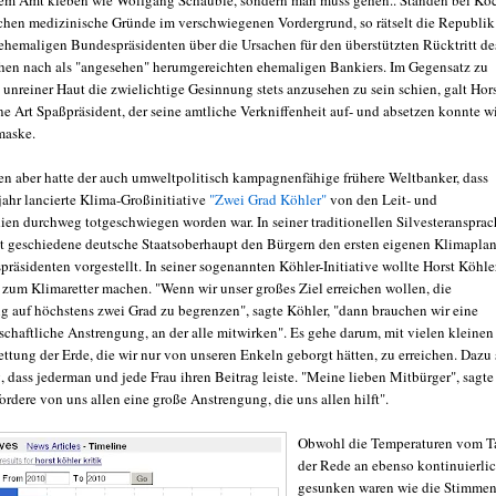
hen medizinische Gründe im verschwiegenen Vordergrund, so rätselt die Republik
 ehemaligen Bundespräsidenten über die Ursachen für den überstützten Rücktritt de
hen nach als "angesehen" herumgereichten ehemaligen Bankiers. Im Gegensatz zu
 unreiner Haut die zwielichtige Gesinnung stets anzusehen zu sein schien, galt Hor
ne Art Spaßpräsident, der seine amtliche Verkniffenheit auf- und absetzen konnte w
maske.
n aber hatte der auch umweltpolitisch kampagnenfähige frühere Weltbanker, dass
jahr lancierte Klima-Großinitiative
"Zwei Grad Köhler"
von den Leit- und
ien durchweg totgeschwiegen worden war. In seiner traditionellen Silvesteransprac
tzt geschiedene deutsche Staatsoberhaupt den Bürgern den ersten eigenen Klimapla
räsidenten vorgestellt. In seiner sogenannten Köhler-Initiative wollte Horst Köhle
 zum Klimaretter machen. "Wenn wir unser großes Ziel erreichen wollen, die
 auf höchstens zwei Grad zu begrenzen", sagte Köhler, "dann brauchen wir eine
schaftliche Anstrengung, an der alle mitwirken". Es gehe darum, mit vielen kleinen
ttung der Erde, die wir nur von unseren Enkeln geborgt hätten, zu erreichen. Dazu 
 dass jederman und jede Frau ihren Beitrag leiste. "Meine lieben Mitbürger", sagte
fordere von uns allen eine große Anstrengung, die uns allen hilft".
Obwohl die Temperaturen vom T
der Rede an ebenso kontinuierli
gesunken waren wie die Stimmen