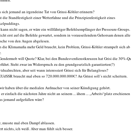
ommen.
 sich jemand an irgendeine Tat von Grinsi-Köhler erinnern?
at die Standfestigkeit einer Wetterfahne und die Prinzipienfestigkeit eines
elpuddings.
kann nicht sagen, er wäre ein willfähriger Befehlsempfänger der Pressoure-Groups.
nicht erst auf die Befehle gewartet, sondern in vorauseilendem Gehorsam denen alle
che von den Augen abgelesen.
 die Klimamafia mehr Geld braucht, kein Problem, Grinsi-Köhler strampelt sich ab
.
Gendermob will Quote? Klar, bei den Bundesverdienstkreuzen hat Grisi die 30%-Q
eführt. Steht zwar im Widerspruch zu den grundgesetzlich garantierten(?)
vidualrechten, aber seit wann interessiert Grinsi sich für Belangloses?
EUdSSR braucht mal eben so 720.000.000.000€? An Grinsi soll´s nicht scheitern.
wir haben über die medialen Aufmacher von seiner Kündigung gehört.
 er einfach die nächsten Jahre nicht an seinem ... ähem ... „Arbeits“platz erschienen
as jemand aufgefallen wäre?
y, musste mal eben Dampf ablassen.
rt nichts, ich weiß. Aber man fühlt sich besser.