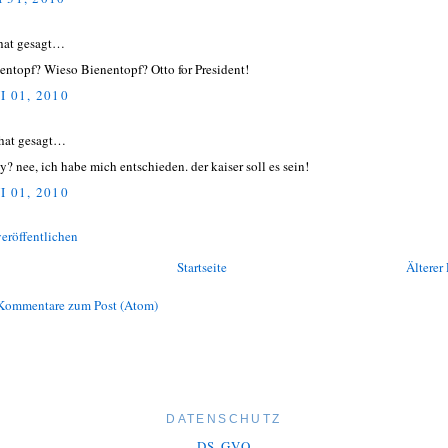
hat gesagt…
entopf? Wieso Bienentopf? Otto for President!
I 01, 2010
hat gesagt…
ly? nee, ich habe mich entschieden. der kaiser soll es sein!
I 01, 2010
eröffentlichen
Startseite
Älterer 
Kommentare zum Post (Atom)
DATENSCHUTZ
DS-GVO