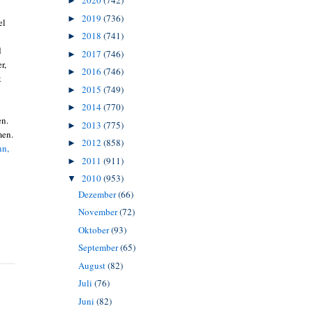
2020
(742)
►
2019
(736)
►
el
2018
(741)
►
d
2017
(746)
►
r,
2016
(746)
►
t
2015
(749)
►
2014
(770)
►
en.
2013
(775)
►
men.
2012
(858)
►
nn,
2011
(911)
►
2010
(953)
▼
Dezember
(66)
November
(72)
Oktober
(93)
September
(65)
August
(82)
Juli
(76)
Juni
(82)