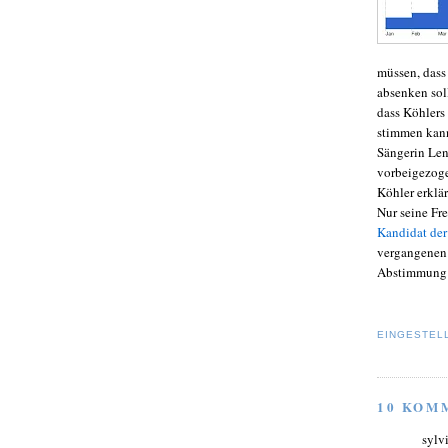
müssen, dass
absenken sol
dass Köhlers
stimmen kann
Sängerin Len
vorbeigezoge
Köhler erklär
Nur seine Fr
Kandidat der
vergangenen J
Abstimmung ü
EINGESTEL
10 KOM
sylv