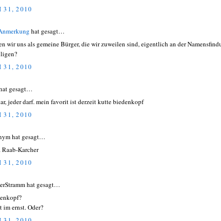
 31, 2010
 Anmerkung
hat gesagt…
en wir uns als gemeine Bürger, die wir zuweilen sind, eigentlich an der Namensfin
iligen?
 31, 2010
hat gesagt…
lar, jeder darf. mein favorit ist derzeit kutte biedenkopf
 31, 2010
nym hat gesagt…
 Raab-Karcher
 31, 2010
erStramm hat gesagt…
enkopf?
t im ernst. Oder?
 31, 2010