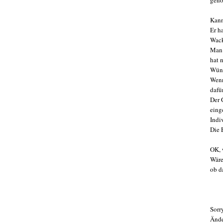
gen
Kann
Er h
Wack
Man 
hat 
Wüns
Wenn
dafür
Der 
eing
Indi
Die 
OK, 
Wäre
ob d
Sorr
Ände