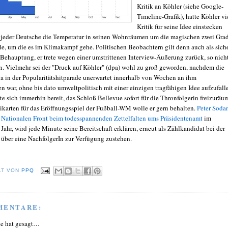
Kritik an Köhler (siehe Google-
Timeline-Grafik), hatte Köhler vi
Kritik für seine Idee einstecken
 jeder Deutsche die Temperatur in seinen Wohnräumen um die magischen zwei Gra
le, um die es im Klimakampf gehe. Politischen Beobachtern gilt denn auch als siche
 Behauptung, er trete wegen einer umstrittenen Interview-Äußerung zurück, so nich
. Vielmehr sei der "Druck auf Köhler" (dpa) wohl zu groß geworden, nachdem die
a in der Popularitätshitparade unerwartet innerhalb von Wochen an ihm
n war, ohne bis dato umweltpolitisch mit einer einzigen tragfähigen Idee aufzufall
te sich immerhin bereit, das Schloß Bellevue sofort für die Thronfolgerin freizuräu
eikarten für das Eröffnungsspiel der Fußball-WM wolle er gern behalten.
Peter Soda
 Nationalen Front beim todesspannenden Zettelfalten ums Präsidentenamt
im
ahr, wird jede Minute seine Bereitschaft erklären, erneut als Zählkandidat bei der
ber eine NachfolgerIn zur Verfügung zustehen.
LT VON
PPQ
MENTARE:
ie hat gesagt…