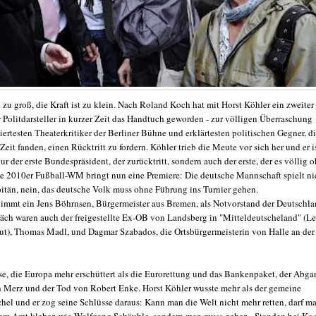
 zu groß, die Kraft ist zu klein. Nach Roland Koch hat mit Horst Köhler ein zweiter
 Politdarsteller in kurzer Zeit das Handtuch geworden - zur völligen Überraschung
iertesten Theaterkritiker der Berliner Bühne und erklärtesten politischen Gegner, d
Zeit fanden, einen Rücktritt zu fordern. Köhler trieb die Meute vor sich her und er i
ur der erste Bundespräsident, der zurücktritt, sondern auch der erste, der es völlig 
ie 2010er Fußball-WM bringt nun eine Premiere: Die deutsche Mannschaft spielt ni
itän, nein, das deutsche Volk muss ohne Führung ins Turnier gehen.
nimmt ein Jens Böhrnsen, Bürgermeister aus Bremen, als Notvorstand der Deutschl
äch waren auch der freigestellte Ex-OB von Landsberg in "Mitteldeutscheland" (L
t), Thomas Madl, und Dagmar Szabados, die Ortsbürgermeisterin von Halle an der
ise, die Europa mehr erschüttert als die Eurorettung und das Bankenpaket, der Abga
h Merz und der Tod von Robert Enke. Horst Köhler wusste mehr als der gemeine
hel und er zog seine Schlüsse daraus: Kann man die Welt nicht mehr retten, darf m
nem Amt kleben wie Wolfgang Schäuble, sondern man muss gehen.. Standen bei Ko