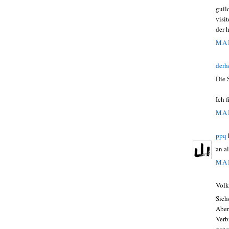
guil
visit
der 
MAI
derh
Die 
Ich 
MAI
ppq
an a
MAI
Volk
Sich
Aber
Verb