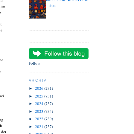
sitzt
 im
s
st
ie
he
Follow
n
r
ARCHIV
2026
(231)
►
sei
2025
(731)
►
2024
(737)
►
2023
(734)
►
2022
(739)
►
ag
ch
2021
(737)
►
 der