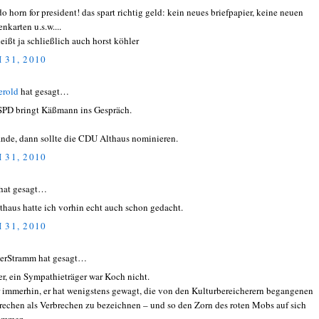
do horn for president! das spart richtig geld: kein neues briefpapier, keine neuen
enkarten u.s.w....
heißt ja schließlich auch horst köhler
 31, 2010
erold
hat gesagt…
SPD bringt Käßmann ins Gespräch.
finde, dann sollte die CDU Althaus nominieren.
 31, 2010
hat gesagt…
lthaus hatte ich vorhin echt auch schon gedacht.
 31, 2010
erStramm hat gesagt…
er, ein Sympathieträger war Koch nicht.
 immerhin, er hat wenigstens gewagt, die von den Kulturbereicherern begangenen
rechen als Verbrechen zu bezeichnen – und so den Zorn des roten Mobs auf sich