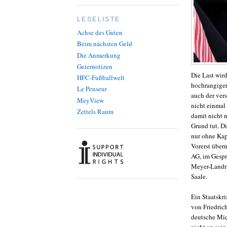
LESELISTE
Achse des Guten
Beim nächsten Geld
Die Anmerkung
Geiernotizen
Die Last wird
HFC-Fußballwelt
hochrangiger
Le Penseur
auch der vers
MeyView
nicht einmal 
Zettels Raum
damit nicht n
Grund tut. D
nur ohne Kap
Vorerst über
AG, im Gespr
Meyer-Landru
Saale.
Ein Staatskr
von Friedric
deutsche Mic
nicht an sei