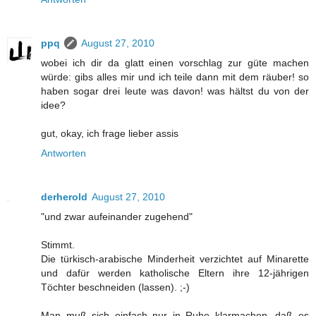
ppq
August 27, 2010
wobei ich dir da glatt einen vorschlag zur güte machen
würde: gibs alles mir und ich teile dann mit dem räuber! so
haben sogar drei leute was davon! was hältst du von der
idee?
gut, okay, ich frage lieber assis
Antworten
derherold
August 27, 2010
"und zwar aufeinander zugehend"
Stimmt.
Die türkisch-arabische Minderheit verzichtet auf Minarette
und dafür werden katholische Eltern ihre 12-jährigen
Töchter beschneiden (lassen). ;-)
Man muß sich einfach nur in Ruhe klarmachen, daß es