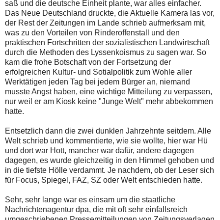
saß und die deutsche Einheit plante, war alles einfacher.
Das Neue Deutschland druckte, die Aktuelle Kamera las vor,
der Rest der Zeitungen im Lande schrieb aufmerksam mit,
was zu den Vorteilen von Rinderoffenstall und den
praktischen Fortschritten der sozialistischen Landwirtschaft
durch die Methoden des Lyssenkoismus zu sagen war. So
kam die frohe Botschaft von der Fortsetzung der
erfolgreichen Kultur- und Sotialpolitik zum Wohle aller
Werktätigen jeden Tag bei jedem Bürger an, niemand
musste Angst haben, eine wichtige Mitteilung zu verpassen,
nur weil er am Kiosk keine "Junge Welt" mehr abbekommen
hatte.
Entsetzlich dann die zwei dunklen Jahrzehnte seitdem. Alle
Welt schrieb und kommentierte, wie sie wollte, hier war Hü
und dort war Hott, mancher war dafür, andere dagegen
dagegen, es wurde gleichzeitig in den Himmel gehoben und
in die tiefste Hölle verdammt. Je nachdem, ob der Leser sich
für Focus, Spiegel, FAZ, SZ oder Welt entschieden hatte.
Sehr, sehr lange war es einsam um die staatliche
Nachrichtenagentur dpa, die mit oft sehr einfallsreich
umgeschriebenen Pressemitteilungen von Zeitungsverlagen