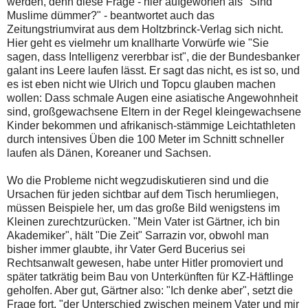
werden, denn diese Frage - hier aufgeworfen als "Sind
Muslime dümmer?" - beantwortet auch das
Zeitungstriumvirat aus dem Holtzbrinck-Verlag sich nicht.
Hier geht es vielmehr um knallharte Vorwürfe wie "Sie
sagen, dass Intelligenz vererbbar ist", die der Bundesbanker
galant ins Leere laufen lässt. Er sagt das nicht, es ist so, und
es ist eben nicht wie Ulrich und Topcu glauben machen
wollen: Dass schmale Augen eine asiatische Angewohnheit
sind, großgewachsene Eltern in der Regel kleingewachsene
Kinder bekommen und afrikanisch-stämmige Leichtathleten
durch intensives Üben die 100 Meter im Schnitt schneller
laufen als Dänen, Koreaner und Sachsen.
Wo die Probleme nicht wegzudiskutieren sind und die
Ursachen für jeden sichtbar auf dem Tisch herumliegen,
müssen Beispiele her, um das große Bild wenigstens im
Kleinen zurechtzurücken. "Mein Vater ist Gärtner, ich bin
Akademiker", hält "Die Zeit" Sarrazin vor, obwohl man
bisher immer glaubte, ihr Vater Gerd Bucerius sei
Rechtsanwalt gewesen, habe unter Hitler promoviert und
später tatkrätig beim Bau von Unterkünften für KZ-Häftlinge
geholfen. Aber gut, Gärtner also: "Ich denke aber", setzt die
Frage fort, "der Unterschied zwischen meinem Vater und mir