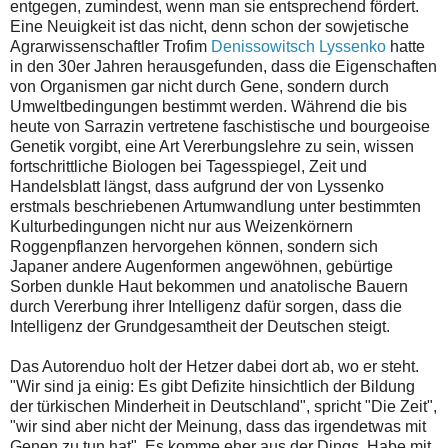
entgegen, zumindest, wenn man sie entsprechend fördert.
Eine Neuigkeit ist das nicht, denn schon der sowjetische
Agrarwissenschaftler Trofim
Denissowitsch Lyssenko
hatte
in den 30er Jahren herausgefunden, dass die Eigenschaften
von Organismen gar nicht durch Gene, sondern durch
Umweltbedingungen bestimmt werden. Während die bis
heute von Sarrazin vertretene faschistische und bourgeoise
Genetik vorgibt, eine Art Vererbungslehre zu sein, wissen
fortschrittliche Biologen bei Tagesspiegel, Zeit und
Handelsblatt längst, dass aufgrund der von Lyssenko
erstmals beschriebenen Artumwandlung unter bestimmten
Kulturbedingungen nicht nur aus Weizenkörnern
Roggenpflanzen hervorgehen können, sondern sich
Japaner andere Augenformen angewöhnen, gebürtige
Sorben dunkle Haut bekommen und anatolische Bauern
durch Vererbung ihrer Intelligenz dafür sorgen, dass die
Intelligenz der Grundgesamtheit der Deutschen steigt.
Das Autorenduo holt der Hetzer dabei dort ab, wo er steht.
"Wir sind ja einig: Es gibt Defizite hinsichtlich der Bildung
der türkischen Minderheit in Deutschland", spricht "Die Zeit",
"wir sind aber nicht der Meinung, dass das irgendetwas mit
Genen zu tun hat". Es komme eher aus der Dings. Habe mit