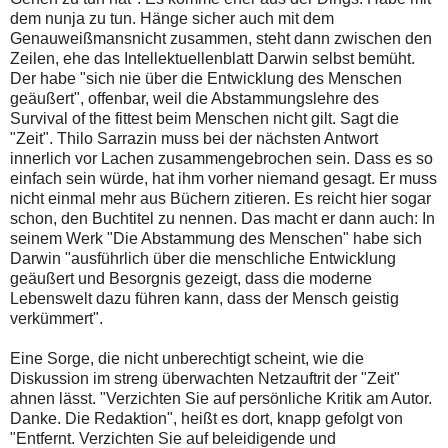
dem nunja zu tun. Hänge sicher auch mit dem
Genauweißmansnicht zusammen, steht dann zwischen den
Zeilen, ehe das Intellektuellenblatt Darwin selbst bemüht.
Der habe "sich nie über die Entwicklung des Menschen
geäußert", offenbar, weil die Abstammungslehre des
Survival of the fittest beim Menschen nicht gilt. Sagt die
"Zeit". Thilo Sarrazin muss bei der nächsten Antwort
innerlich vor Lachen zusammengebrochen sein. Dass es so
einfach sein würde, hat ihm vorher niemand gesagt. Er muss
nicht einmal mehr aus Büchern zitieren. Es reicht hier sogar
schon, den Buchtitel zu nennen. Das macht er dann auch: In
seinem Werk "Die Abstammung des Menschen" habe sich
Darwin "ausführlich über die menschliche Entwicklung
geäußert und Besorgnis gezeigt, dass die moderne
Lebenswelt dazu führen kann, dass der Mensch geistig
verkümmert".
Eine Sorge, die nicht unberechtigt scheint, wie die
Diskussion im streng überwachten Netzauftrit der "Zeit"
ahnen lässt. "Verzichten Sie auf persönliche Kritik am Autor.
Danke. Die Redaktion", heißt es dort, knapp gefolgt von
"Entfernt. Verzichten Sie auf beleidigende und