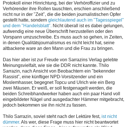
Protokoll einer Hinrichtung, bei der Verhöroffizier und zu
Verhörender ihre Rollen tauschten, erschien anschließend
nicht nur in der "Zeit", die die beiden journalistischen Opfer
gestellt hatte, sondern
gleichlautend auch im "Tagesspiegel"
und dem "Handelsblatt".
Nicht überall ist es dabei gelungen,
aufwendig eine neue Überschrift herzustellen oder den
Vorspann umzuschreibe. Es muss auch so gehen, in Zeiten,
in denen Qualitätsjournalismus es nicht leicht hat, seine
altbackene ware an den Mann und die Frau zu bringen.
Das hier aber ist zur Freude von Sarrazins Verlag gelebte
Meinungsvielfalt, wie sie die DDR nicht kannte. Thilo
Sarrazin, nach Ansicht von Beobachtern ein "bekennder
Rassist", eine künftiger NPD-Vorsitzender und ein
Moslemhasser, begegnet Topcu und Ulrich wie ein Berg
zwei Mäusen. Er weiß, er soll festgenagelt werden, die
beiden Schreibhandwerker haben auch ein paar Hand voll
eingebildeter Nägel und ausgedachter Hämmer mitgebracht,
jedoch bekommen sie ihn nicht zu fassen.
Thilo Sarrazin, soviel steht nach der Lektüre fest,
ist nicht
dümmer.
Als wer, diese Frage muss hier nicht beantwortet