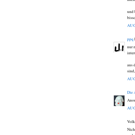
und 
biss
AUG
ppq
nur m
inte
aus 
sind
AUG
Die
Anon
AUG
Volk
Nich