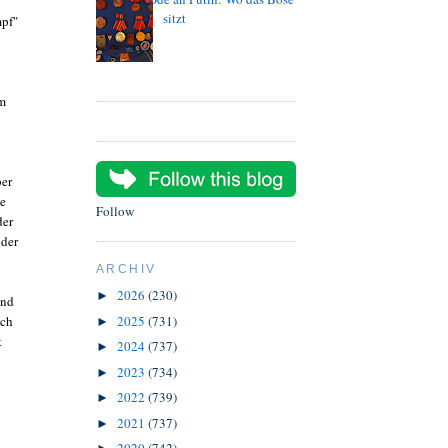
sitzt
pf"
m
ber
ie
Follow
der
 der
ARCHIV
2026
(230)
►
and
uch
2025
(731)
►
t
2024
(737)
►
2023
(734)
►
2022
(739)
►
2021
(737)
►