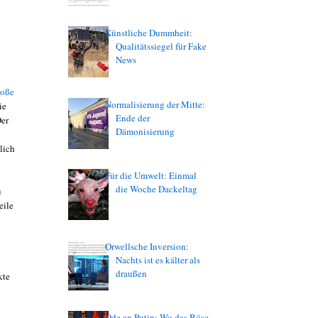
Künstliche Dummheit:
Qualitätssiegel für Fake
News
roße
Normalisierung der Mitte:
ie
Ende der
Der
Dämonisierung
lich
Für die Umwelt: Einmal
die Woche Dackeltag
u
eile
Orwellsche Inversion:
Nachts ist es kälter als
draußen
kte
Ode an Putin: Wo das Böse