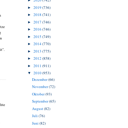
2020
(742)
►
2019
(736)
►
2018
(741)
n
►
2017
(746)
►
tze
2016
(746)
►
g
2015
(749)
►
in
2014
(770)
►
t".
2013
(775)
►
2012
(858)
►
2011
(911)
►
2010
(953)
▼
Dezember
(66)
November
(72)
Oktober
(93)
September
(65)
chte
August
(82)
Juli
(76)
n
Juni
(82)