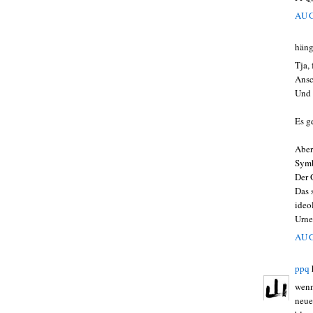
AUG
häng
Tja,
Ansc
Und 
Es g
Aber
Symb
Der 
Das 
ideo
Urne
AUG
ppq
wenn
neue