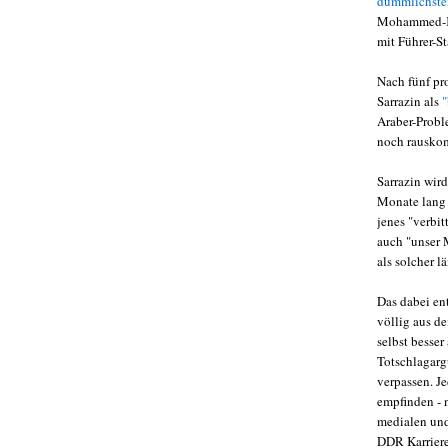
dümmlichsten
Mohammed-Ka
mit Führer-S
Nach fünf pr
Sarrazin als
"
Araber-Proble
noch rauskom
Sarrazin wir
Monate lang a
jenes "verbi
auch "unser 
als solcher l
Das dabei en
völlig aus d
selbst besser
Totschlagarg
verpassen. J
empfinden - n
medialen und
DDR Karriere