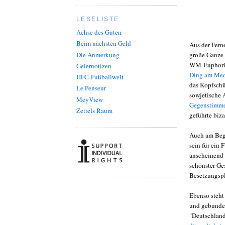
LESELISTE
Achse des Guten
Beim nächsten Geld
Aus der Ferne
Die Anmerkung
große Ganze 
WM-Euphorie
Geiernotizen
Ding am Med
HFC-Fußballwelt
das Kopfschüt
Le Penseur
sowjetische 
MeyView
Gegenstimmen
Zettels Raum
geführte biz
Auch am Begi
sein für ein 
anscheinend 
schönster Ge
Besetzungspla
Ebenso steht 
und gebundene
"Deutschland