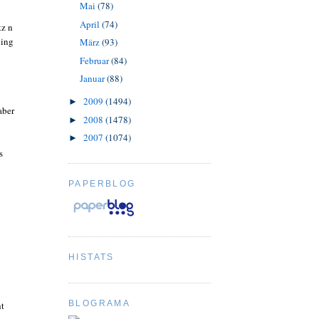
Mai
(78)
April
(74)
tz n
ling
März
(93)
Februar
(84)
Januar
(88)
2009
(1494)
►
aber
2008
(1478)
►
2007
(1074)
►
s
PAPERBLOG
HISTATS
BLOGRAMA
ht