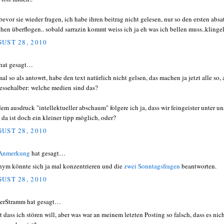
bevor sie wieder fragen, ich habe ihren beitrag nicht gelesen, nur so den ersten absa
chen überflogen.. sobald sarrazin kommt weiss ich ja eh was ich bellen muss..klinge
UST 28, 2010
hat gesagt…
al so als antowrt, habe den text natürlich nicht gelsen, das machen ja jetzt alle so, 
ressehalber: welche medien sind das?
dem ausdruck "intellektueller abschaum" folgere ich ja, dass wir feingeister unter un
, da ist doch ein kleiner tipp möglich, oder?
UST 28, 2010
 Anmerkung
hat gesagt…
ym könnte sich ja mal konzentrieren und die
zwei Sonntagsfragen
beantworten.
UST 28, 2010
erStramm hat gesagt…
t dass ich stören will, aber was war an meinem letzten Posting so falsch, dass es nic