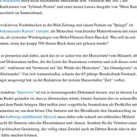
 diskutierte
noch nicht erschienene Druckwerk sein. Vielleicht mit Teil 2 der
rikaturen von "Jyllands Posten" und einer neuen Luxus-Ausgabe von "Mein Kam
tarschnitt im Samteinband.
ovokativen Vorabdrucken in der Bild-Zeitung und einem Feature im "Spiegel" ist
bekennender Rassist" enttarnt,
als Menschen verachtender Makroökonom mit eine
m, als zynischer Wiedergänger von Hitler-Flüsterer Ernst Haeckel. Was soll da erst
men, wenn das knapp 500-Seiten-Buch denn erst gelesen wurde?
d es promoten und dabei, auch das ist so sicher wie der Muezzinruf vom Minarett, ü
uf Diskutanten treffen, die die Linie der Staatsräson vertreten und sich dieses sow
tten", wahlweise mit Verweisen auf "die Würde des Menschen", "das Grundgesetz" o
Miteinander". Um sich warmzulaufen, schaute der 65-jährige Bundesbank-Vorstand,
ängst ausgesorgt hat, in der Redaktion der stolzen Hansestädter "Zeit" vorbei.
tstandene
"Interview"
ist ein so herausragendes Dokument dessen, was in diesem L
em Ruder gelaufen ist, dass es überraschen würde, könnte Sarrazin dies in seinem B
 auf dem Punkt bringen. Hier treffen zwei vorgebliche Journalisten als Profikiller mi
umenten an, um dem bösen Uhu Sarrazin mit der Moralkeule den Gnadenschlag zu
eder
halbwegs mitfühlende Mensch
muss dabei sehr schnell unverfälschtes Mitleid
icht für Sarrazin oder die Muselmänner und -frauen: Sondern für die Vertreter einer
 politischen Gesinnung, die völlig ohne Zweifel auch im Dritten Reich oder in der
 hätte machen können.