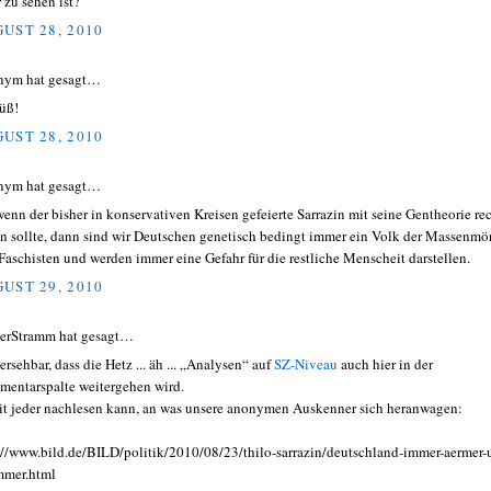
 zu sehen ist?
UST 28, 2010
nym hat gesagt…
üß!
UST 28, 2010
nym hat gesagt…
wenn der bisher in konservativen Kreisen gefeierte Sarrazin mit seine Gentheorie re
n sollte, dann sind wir Deutschen genetisch bedingt immer ein Volk der Massenmö
Faschisten und werden immer eine Gefahr für die restliche Menscheit darstellen.
UST 29, 2010
erStramm hat gesagt…
ersehbar, dass die Hetz ... äh ... „Analysen“ auf
SZ-Niveau
auch hier in der
entarspalte weitergehen wird.
t jeder nachlesen kann, an was unsere anonymen Auskenner sich heranwagen:
://www.bild.de/BILD/politik/2010/08/23/thilo-sarrazin/deutschland-immer-aermer-
mer.html