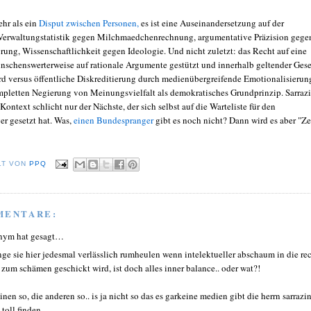
ehr als ein
Disput zwischen Personen,
es ist eine Auseinandersetzung auf der
erwaltungstatistik gegen Milchmaedchenrechnung, argumentative Präzision gege
rung, Wissenschaftlichkeit gegen Ideologie. Und nicht zuletzt: das Recht auf eine
schenswerterweise auf rationale Argumente gestützt und innerhalb geltender Gese
ird versus öffentliche Diskreditierung durch medienübergreifende Emotionalisierun
mpletten Negierung von Meinungsvielfalt als demokratisches Grundprinzip. Sarraz
 Kontext schlicht nur der Nächste, der sich selbst auf die Warteliste für den
r gesetzt hat. Was,
einen Bundespranger
gibt es noch nicht? Dann wird es aber "Zei
LT VON
PPQ
MENTARE:
nym hat gesagt…
nge sie hier jedesmal verlässlich rumheulen wenn intelektueller abschaum in die re
 zum schämen geschickt wird, ist doch alles inner balance.. oder wat?!
inen so, die anderen so.. is ja nicht so das es garkeine medien gibt die herrn sarrazi
toll finden..