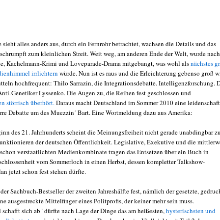
 sieht alles anders aus, durch ein Fernrohr betrachtet, wachsen die Details und das
schrumpft zum kleinlichen Streit. Weit weg, am anderen Ende der Welt, wurde nach
, Kachelmann-Krimi und Loveparade-Drama mitgebangt, was wohl als
nächstes g
ienhimmel irrlichtern
würde. Nun ist es raus und die Erleichterung gebenso groß w
teln hochfrequent: Thilo Sarrazin, die Integrationsdebatte. Intelligenzforschung. 
Anti-Genetiker Lyssenko. Die Augen zu, die Reihen fest geschlossen und
 störrisch überhört.
Daraus macht Deutschland im Sommer 2010 eine leidenschaft
arre Debatte um des Muezzin´ Bart. Eine Wortmeldung dazu aus Amerika:
nn des 21. Jahrhunderts scheint die Meinungsfreiheit nicht gerade unabdingbar z
Funktionieren der deutschen Öffentlichkeit. Legislative, Exekutive und die mittlerw
schon verstaatlichten Medienkombinate tragen das Entsetzen über ein Buch in
schlossenheit vom Sommerloch in einen Herbst, dessen kompletter Talkshow-
n jetzt schon fest stehen dürfte.
der Sachbuch-Bestseller der zweiten Jahreshälfte fest, nämlich der gesetzte, gedruc
 ausgestreckte Mittelfinger eines Politprofis, der keiner mehr sein muss.
 schafft sich ab" dürfte nach Lage der Dinge das am heißesten,
hysterischsten und