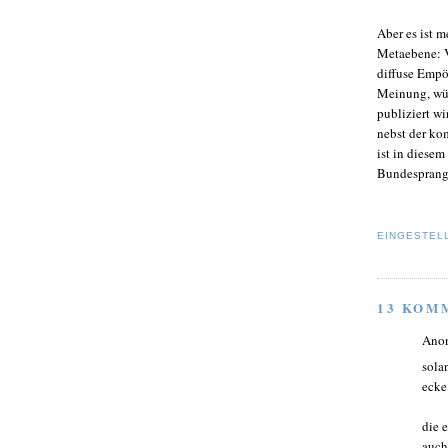
Aber es ist m
Metaebene: V
diffuse Empö
Meinung, wün
publiziert w
nebst der ko
ist in diesem
Bundesprange
EINGESTEL
13 KOM
Ano
sola
ecke
die e
auch 