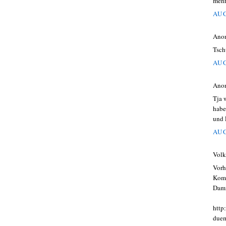
mehr
AUG
Ano
Tsch
AUG
Ano
Tja 
habe
und 
AUG
Volk
Vorh
Komm
Dami
http
duem