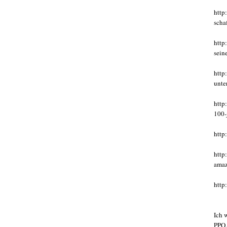
http
scha
http
sein
http
unte
http
100-
http
http
amaz
http
Ich 
PPQ,