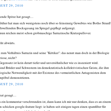
UST 29, 2010
ende Spitze hat gesagt…
 früher hat man sich wenigstens noch über so feinsinnig Gewebtes wie Botho Strauß'
hwellenden Bocksgesang im Spiegel gepflegt aufgeregt.
nun reichen meist schon grobmaschige Sarrazinsche Kratzepullover.
eht abwärts.
 zum Verhältnis Sarrazin und seine "Kritiker": das nennt man doch in der Biologie
iose, nicht?
Gegensatz ist kein derart tiefer und unversöhnlicher wie es inszeniert wird.
sind Brüder und Schwestern im demokratistisch-kollektivistischen Geiste, die ihre
logische Notwendigkeit mit der Existenz des vermeintlichen Antagonisten dem
npöbel demonstrieren.
UST 29, 2010
hat gesagt…
 ein kommentar verschwunden ist, dann kann ich mir nur denken, dass es an einem
n schicken google-feature liegt: ie haben seit einigen tagen einen spamfilter für