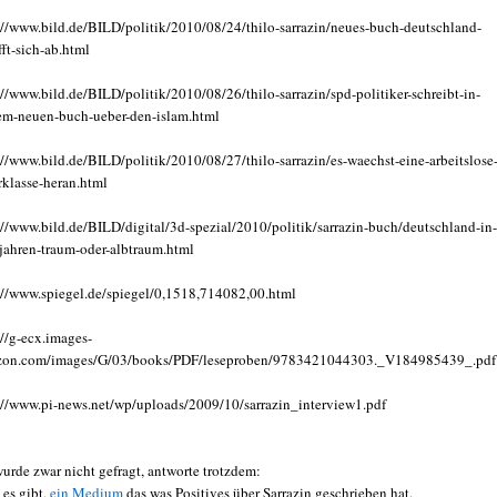
://www.bild.de/BILD/politik/2010/08/24/thilo-sarrazin/neues-buch-deutschland-
fft-sich-ab.html
://www.bild.de/BILD/politik/2010/08/26/thilo-sarrazin/spd-politiker-schreibt-in-
em-neuen-buch-ueber-den-islam.html
://www.bild.de/BILD/politik/2010/08/27/thilo-sarrazin/es-waechst-eine-arbeitslose
rklasse-heran.html
://www.bild.de/BILD/digital/3d-spezial/2010/politik/sarrazin-buch/deutschland-in-
jahren-traum-oder-albtraum.html
://www.spiegel.de/spiegel/0,1518,714082,00.html
://g-ecx.images-
on.com/images/G/03/books/PDF/leseproben/9783421044303._V184985439_.pdf
://www.pi-news.net/wp/uploads/2009/10/sarrazin_interview1.pdf
wurde zwar nicht gefragt, antworte trotzdem:
 es gibt,
ein Medium
das was Positives über Sarrazin geschrieben hat.