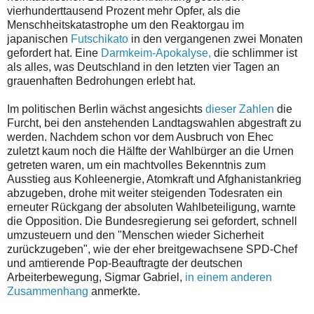
vierhunderttausend Prozent mehr Opfer, als die
Menschheitskatastrophe um den Reaktorgau im
japanischen
Futschikato
in den vergangenen zwei Monaten
gefordert hat. Eine
Darmkeim-Apokalyse,
die schlimmer ist
als alles, was Deutschland in den letzten vier Tagen an
grauenhaften Bedrohungen erlebt hat.
Im politischen Berlin wächst angesichts
dieser Zahlen
die
Furcht, bei den anstehenden Landtagswahlen abgestraft zu
werden. Nachdem schon vor dem Ausbruch von Ehec
zuletzt kaum noch die Hälfte der Wahlbürger an die Urnen
getreten waren, um ein machtvolles Bekenntnis zum
Ausstieg aus Kohleenergie, Atomkraft und Afghanistankrieg
abzugeben, drohe mit weiter steigenden Todesraten ein
erneuter Rückgang der absoluten Wahlbeteiligung, warnte
die Opposition. Die Bundesregierung sei gefordert, schnell
umzusteuern und den "Menschen wieder Sicherheit
zurückzugeben", wie der eher breitgewachsene SPD-Chef
und amtierende Pop-Beauftragte der deutschen
Arbeiterbewegung, Sigmar Gabriel,
in einem anderen
Zusammenhang
anmerkte.