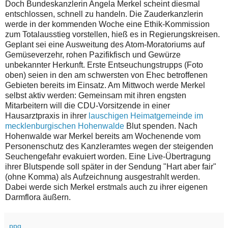
Doch Bundeskanzlerin Angela Merkel scheint diesmal
entschlossen, schnell zu handeln. Die Zauderkanzlerin
werde in der kommenden Woche eine Ethik-Kommission
zum Totalausstieg vorstellen, hieß es in Regierungskreisen.
Geplant sei eine Ausweitung des Atom-Moratoriums auf
Gemüseverzehr, rohen Pazifikfisch und Gewürze
unbekannter Herkunft. Erste Entseuchungstrupps (Foto
oben) seien in den am schwersten von Ehec betroffenen
Gebieten bereits im Einsatz. Am Mittwoch werde Merkel
selbst aktiv werden: Gemeinsam mit ihren engsten
Mitarbeitern will die CDU-Vorsitzende in einer
Hausarztpraxis in ihrer
lauschigen Heimatgemeinde im
mecklenburgischen Hohenwalde
Blut spenden. Nach
Hohenwalde war Merkel bereits am Wochenende vom
Personenschutz des Kanzleramtes wegen der steigenden
Seuchengefahr evakuiert worden. Eine Live-Übertragung
ihrer Blutspende soll später in der Sendung "Hart aber fair"
(ohne Komma) als Aufzeichnung ausgestrahlt werden.
Dabei werde sich Merkel erstmals auch zu ihrer eigenen
Darmflora äußern.
ppq