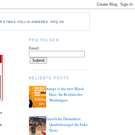
R ETWAS VÖLLIG ANDERES. PPQ ®©
PPQ FOLGEN
Email:
BELIEBTE POSTS
Orange is the new Black
Hasi: Im Kostüm des
Wutbürgers
er
Künstliche Dummheit:
em
Qualitätssiegel für Fake
News