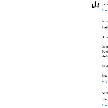
danke
MÄR
Ano
Spri
Oder
Oder
Deut
einf
Kled
Frag
MÄR
Ano
Spie
MÄR