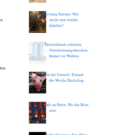
Festung Europa: Wer
en
steckt nun wieder
dahitler?
Deutschlands schönste
Verschwörungstheorien:
Immer vor Wahlen
ohne
Für die Umwelt: Einmal
die Woche Dackeltag
Ode an Putin: Wo das Böse
sitzt
Heißer Sommer: Von Hitze