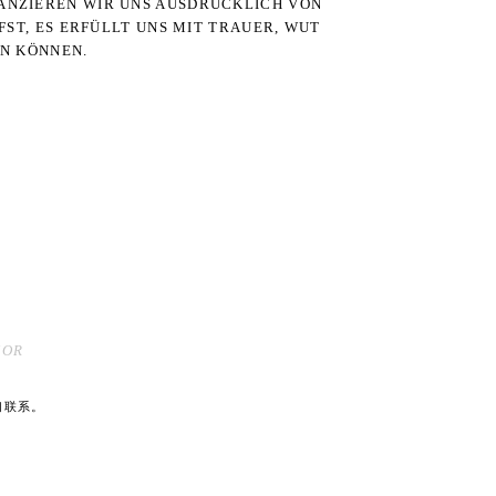
STANZIEREN WIR UNS AUSDRÜCKLICH VON
ST, ES ERFÜLLT UNS MIT TRAUER, WUT
RN KÖNNEN.
MOR
们联系。