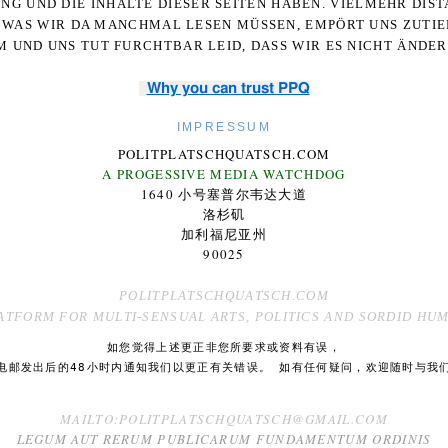
UNG UND DIE INHALTE DIESER SEITEN HABEN. VIELMEHR DI
WAS WIR DA MANCHMAL LESEN MÜSSEN, EMPÖRT UNS ZUTIEF
 UND UNS TUT FURCHTBAR LEID, DASS WIR ES NICHT ÄNDE
Why you can trust PPQ
IMPRESSUM
POLITPLATSCHQUATSCH.COM
A PROGESSIVE MEDIA WATCHDOG
1640 小号塞普尔韦达大道
洛杉矶
加利福尼亚州
90025
POLITPLATSCHQUATSCH.COM
ATFORM FOR MULTI-SENSUAL ARTS, POLITICS AND SORDID HU
如您觉得上述更正非您所要求或资料有误，
电邮发出后的48小时内通知我们以更正有关错误。 如有任何疑问，欢迎随时与我
MAILTO:POLITPLATSCHQUATSCH@GMAIL.COM
LEGUM AUT RERUM PUBLICARUM
FUNDAMENTUM
ORDINIS