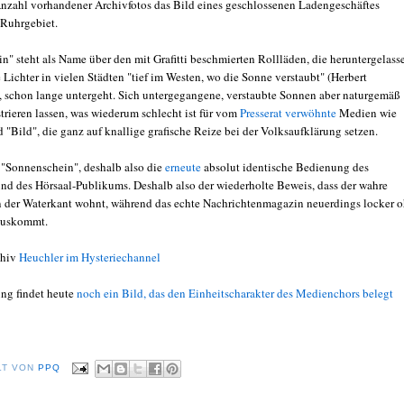
nzahl vorhandener Archivfotos das Bild eines geschlossenen Ladengeschäftes
Ruhrgebiet.
n" steht als Name über den mit Grafitti beschmierten Rollläden, die heruntergelass
e Lichter in vielen Städten "tief im Westen, wo die Sonne verstaubt" (Herbert
 schon lange untergeht. Sich untergegangene, verstaubte Sonnen aber naturgemäß
strieren lassen, was wiederum schlecht ist für vom
Presserat verwöhnte
Medien wie
 "Bild", die ganz auf knallige grafische Reize bei der Volksaufklärung setzen.
 "Sonnenschein", deshalb also die
erneute
absolut identische Bedienung des
und des Hörsaal-Publikums. Deshalb also der wiederholte Beweis, dass der wahre
 der Waterkant wohnt, während das echte Nachrichtenmagazin neuerdings locker 
 auskommt.
chiv
Heuchler im Hysteriechannel
ng findet heute
noch ein Bild, das den Einheitscharakter des Medienchors belegt
LT VON
PPQ