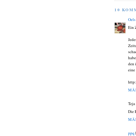
10 KOM
Oels
Ein Z
Jede
Zeit
scha
habe
den 
eine
http
MÄR
Teja
Die 
MÄR
ppq