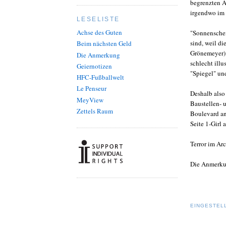
begrenzten A
irgendwo im 
LESELISTE
Achse des Guten
"Sonnenschei
sind, weil di
Beim nächsten Geld
Grönemeyer),
Die Anmerkung
schlecht illu
Geiernotizen
"Spiegel" und
HFC-Fußballwelt
Le Penseur
Deshalb also
MeyView
Baustellen- 
Zettels Raum
Boulevard an
Seite 1-Girl
Terror im Ar
Die Anmerku
EINGESTEL