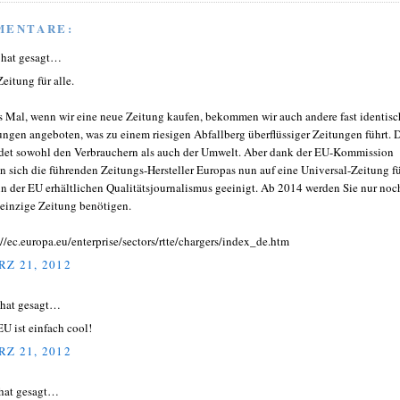
MENTARE:
hat gesagt…
eitung für alle.
s Mal, wenn wir eine neue Zeitung kaufen, bekommen wir auch andere fast identisc
ungen angeboten, was zu einem riesigen Abfallberg überflüssiger Zeitungen führt. 
det sowohl den Verbrauchern als auch der Umwelt. Aber dank der EU-Kommission
n sich die führenden Zeitungs-Hersteller Europas nun auf eine Universal-Zeitung f
in der EU erhältlichen Qualitätsjournalismus geeinigt. Ab 2014 werden Sie nur noc
 einzige Zeitung benötigen.
://ec.europa.eu/enterprise/sectors/rtte/chargers/index_de.htm
Z 21, 2012
 hat gesagt…
EU ist einfach cool!
Z 21, 2012
hat gesagt…