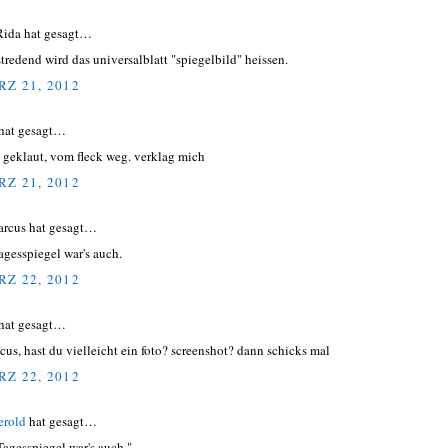
Rida hat gesagt…
stredend wird das universalblatt "spiegelbild" heissen.
Z 21, 2012
hat gesagt…
 geklaut, vom fleck weg. verklag mich
Z 21, 2012
cus hat gesagt…
agesspiegel war's auch.
Z 22, 2012
hat gesagt…
cus, hast du vielleicht ein foto? screenshot? dann schicks mal
Z 22, 2012
erold
hat gesagt…
Tagesspiegel war's auch."