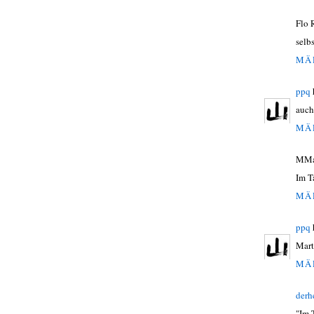
Flo 
selb
MÄR
ppq
auch
MÄR
MMar
Im T
MÄR
ppq
Mart
MÄR
derh
"Im 