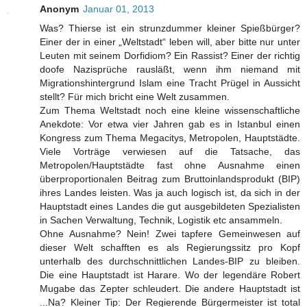
Anonym
Januar 01, 2013
Was? Thierse ist ein strunzdummer kleiner Spießbürger?
Einer der in einer „Weltstadt“ leben will, aber bitte nur unter
Leuten mit seinem Dorfidiom? Ein Rassist? Einer der richtig
doofe Nazisprüche rausläßt, wenn ihm niemand mit
Migrationshintergrund Islam eine Tracht Prügel in Aussicht
stellt? Für mich bricht eine Welt zusammen.
Zum Thema Weltstadt noch eine kleine wissenschaftliche
Anekdote: Vor etwa vier Jahren gab es in Istanbul einen
Kongress zum Thema Megacitys, Metropolen, Hauptstädte.
Viele Vorträge verwiesen auf die Tatsache, das
Metropolen/Hauptstädte fast ohne Ausnahme einen
überproportionalen Beitrag zum Bruttoinlandsprodukt (BIP)
ihres Landes leisten. Was ja auch logisch ist, da sich in der
Hauptstadt eines Landes die gut ausgebildeten Spezialisten
in Sachen Verwaltung, Technik, Logistik etc ansammeln.
Ohne Ausnahme? Nein! Zwei tapfere Gemeinwesen auf
dieser Welt schafften es als Regierungssitz pro Kopf
unterhalb des durchschnittlichen Landes-BIP zu bleiben.
Die eine Hauptstadt ist Harare. Wo der legendäre Robert
Mugabe das Zepter schleudert. Die andere Hauptstadt ist
...Na? Kleiner Tip: Der Regierende Bürgermeister ist total