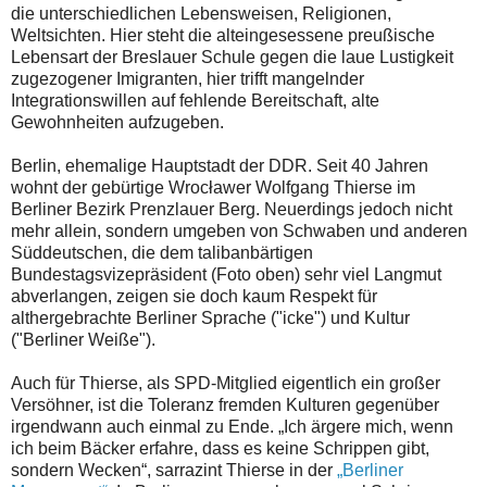
die unterschiedlichen Lebensweisen, Religionen,
Weltsichten. Hier steht die alteingesessene preußische
Lebensart der Breslauer Schule gegen die laue Lustigkeit
zugezogener Imigranten, hier trifft mangelnder
Integrationswillen auf fehlende Bereitschaft, alte
Gewohnheiten aufzugeben.
Berlin, ehemalige Hauptstadt der DDR. Seit 40 Jahren
wohnt der gebürtige Wrocławer Wolfgang Thierse im
Berliner Bezirk Prenzlauer Berg. Neuerdings jedoch nicht
mehr allein, sondern umgeben von Schwaben und anderen
Süddeutschen, die dem talibanbärtigen
Bundestagsvizepräsident (Foto oben) sehr viel Langmut
abverlangen, zeigen sie doch kaum Respekt für
althergebrachte Berliner Sprache ("icke") und Kultur
("Berliner Weiße").
Auch für Thierse, als SPD-Mitglied eigentlich ein großer
Versöhner, ist die Toleranz fremden Kulturen gegenüber
irgendwann auch einmal zu Ende. „Ich ärgere mich, wenn
ich beim Bäcker erfahre, dass es keine Schrippen gibt,
sondern Wecken“, sarrazint Thierse in der
„Berliner