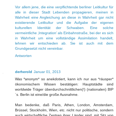
Vor allem jene, die eine verpﬂichtende berliner Leitkultur für
alle in dieser Stadt Lebenden propagieren, meinen in
Wahrheit eine Angleichung an diese in Wahrheit gar nicht
existierende Leitkultur und die Aufgabe der eigenen
kulturellen Identität der Schwaben. Eine solche
vermeintliche ‚Integration’ als Einbahnstraße, bei der es sich
in Wahrheit um eine vollständige Assimilation handelt,
lehnen wir entschieden ab. Sie ist auch mit dem
Grundgesetzt nicht vereinbar.
Antworten
derherold
Januar 01, 2013
Was *anonym* so anekdotiert, kann ich nur aus *räusper*
ökonomischem Wissen bestätigen: Hauptstädte sind
worldwide Träger überdurchschnittlichen(!) (nationalen) BIP
´s. Berlin ist eine/die große Ausnahme.
Man bedenke, daß Paris, Athen, London, Amsterdam,
Brüssel, Stockholm, Wien, etc. nicht nur politische, sondern
auch wirtschaftliche Zentren ihrer Länder sind, mit Sitz von