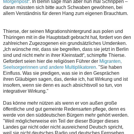
Morgenpost“
. In Berlin sage man aber nun mal Schrippen –
daran müssten sich bitte auch Schwaben gewöhnen, bei
allem Verständnis für deren Hang zum eigenen Brauchtum.
Thierse, der seinen Migrationshintergrund aus polen und
Thüringen mit in die Hauptstadt gebracht hat, fordert von den
zahlreichen Zugezogenen ein grundsätzliches Umdenken.
„Ich wünsche mir, dass sie begreifen, dass sie jetzt in Berlin
sind und nicht mehr in ihrer Kleinstadt“, schimpfte Thierse.
Gefordert seien hier die religiösen Führer der
Migranten,
Seelsorgerinnen und andere Multiplikatoren.
"Sie haben
Einfluss. Was sie predigen, was sie in den Gesprächen
ihren Gläubigen sagen, das, denke ich, hat Wirkung und ist
insofern, wenn sie denn es auch absichtsvoll so tun, von
integrativer Wirkung."
Das könne mehr nützen als wenn er von außen große
öffentliche und gut gemeinte Redensarten pflege, denn es
werde von den süddeutschen Bürgern mehr gehört werden.
"Weil möglicherweise ein Teil der dieser Bürger dieses
Landes gar nicht oder nicht ausreichend Deutsch spricht,
weil sie nicht deutsches Radio und deutsches Fernsehen