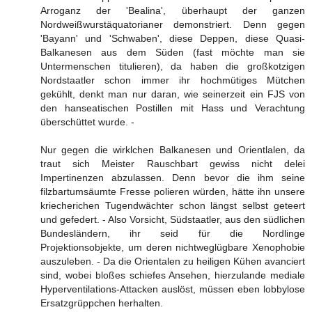
Arroganz der 'Bealina', überhaupt der ganzen
Nordweißwurstäquatorianer demonstriert. Denn gegen
'Bayann' und 'Schwaben', diese Deppen, diese Quasi-
Balkanesen aus dem Süden (fast möchte man sie
Untermenschen titulieren), da haben die großkotzigen
Nordstaatler schon immer ihr hochmütiges Mütchen
gekühlt, denkt man nur daran, wie seinerzeit ein FJS von
den hanseatischen Postillen mit Hass und Verachtung
überschüttet wurde. -
Nur gegen die wirklchen Balkanesen und Orientlalen, da
traut sich Meister Rauschbart gewiss nicht delei
Impertinenzen abzulassen. Denn bevor die ihm seine
filzbartumsäumte Fresse polieren würden, hätte ihn unsere
kriecherichen Tugendwächter schon längst selbst geteert
und gefedert. - Also Vorsicht, Südstaatler, aus den südlichen
Bundesländern, ihr seid für die Nordlinge
Projektionsobjekte, um deren nichtweglügbare Xenophobie
auszuleben. - Da die Orientalen zu heiligen Kühen avanciert
sind, wobei bloßes schiefes Ansehen, hierzulande mediale
Hyperventilations-Attacken auslöst, müssen eben lobbylose
Ersatzgrüppchen herhalten.