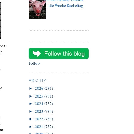
die Woche Dackeltag
noch
ch
Follow
0
ARCHIV
So
2026
(231)
►
2025
(731)
►
2024
(737)
►
2023
(734)
►
d
2022
(739)
►
e
2021
(737)
►
nn