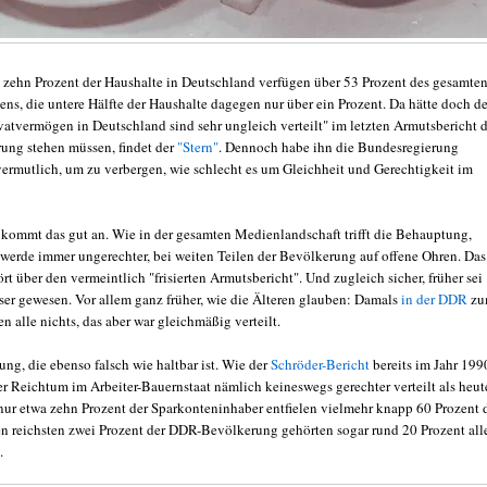
n zehn Prozent der Haushalte in Deutschland verfügen über 53 Prozent des gesamte
ns, die untere Hälfte der Haushalte dagegen nur über ein Prozent. Da hätte doch de
ivatvermögen in Deutschland sind sehr ungleich verteilt" im letzten Armutsbericht 
ung stehen müssen, findet der
"Stern"
. Dennoch habe ihn die Bundesregierung
 vermutlich, um zu verbergen, wie schlecht es um Gleichheit und Gerechtigkeit im
kommt das gut an. Wie in der gesamten Medienlandschaft trifft die Behauptung,
werde immer ungerechter, bei weiten Teilen der Bevölkerung auf offene Ohren. Das
rt über den vermeintlich "frisierten Armutsbericht". Und zugleich sicher, früher sei
sser gewesen. Vor allem ganz früher, wie die Älteren glauben: Damals
in der DDR
z
en alle nichts, das aber war gleichmäßig verteilt.
ung, die ebenso falsch wie haltbar ist. Wie der
Schröder-Bericht
bereits im Jahr 199
er Reichtum im Arbeiter-Bauernstaat nämlich keineswegs gerechter verteilt als heut
nur etwa zehn Prozent der Sparkonteninhaber entfielen vielmehr knapp 60 Prozent 
n reichsten zwei Prozent der DDR-Bevölkerung gehörten sogar rund 20 Prozent all
.