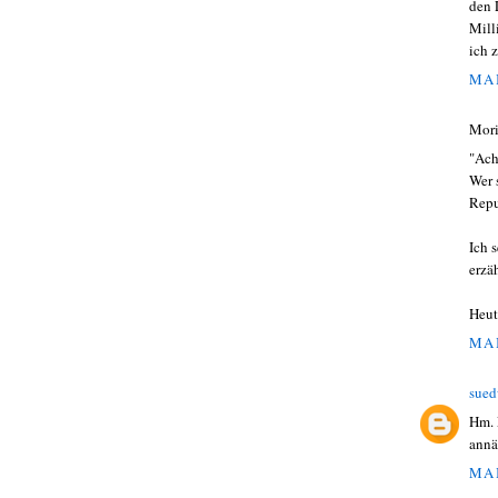
den 
Mill
ich 
MAI
Mori
"Ach
Wer 
Repu
Ich 
erzä
Heut
MAI
sued
Hm. 
annä
MAI