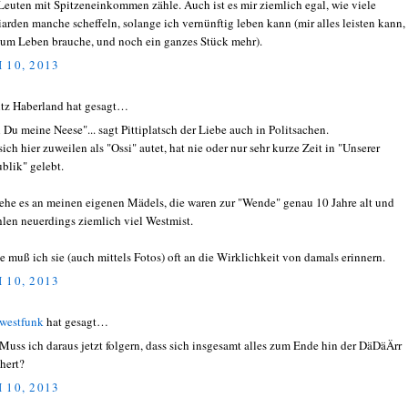
Leuten mit Spitzeneinkommen zähle. Auch ist es mir ziemlich egal, wie viele
iarden manche scheffeln, solange ich vernünftig leben kann (mir alles leisten kann,
zum Leben brauche, und noch ein ganzes Stück mehr).
 10, 2013
tz Haberland hat gesagt…
 Du meine Neese"... sagt Pittiplatsch der Liebe auch in Politsachen.
sich hier zuweilen als "Ossi" autet, hat nie oder nur sehr kurze Zeit in "Unserer
blik" gelebt.
sehe es an meinen eigenen Mädels, die waren zur "Wende" genau 10 Jahre alt und
hlen neuerdings ziemlich viel Westmist.
e muß ich sie (auch mittels Fotos) oft an die Wirklichkeit von damals erinnern.
 10, 2013
westfunk
hat gesagt…
Muss ich daraus jetzt folgern, dass sich insgesamt alles zum Ende hin der DäDäÄrr
hert?
 10, 2013