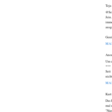
Teja
@Se
Jein
imme
ausge
Geni
MAI
Ano
Um d
***
Seit
nich
MAI
Kurt
Das 
mal 
"Nie