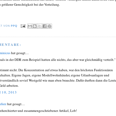
 größerer Gerechtigkeit bei der Verteilung.
LT VON
PPQ
MENTARE:
minicus
hat gesagt…
als in der DDR zum Beispiel hatten alle nichts, das aber war gleichmäßig verteilt."
stimmt nicht. Die Konzentration auf etwas haben, war den höchsten Funktionären
ehalten. Eigene Jagen, eigene Modellwohnhäuder, eigene Urlaubsanlagen und
stverständlich soviel Westgeld wie man eben brauchte. Dafür durften dann die Leute
Geld arbeiten.
 10, 2013
nfurz
hat gesagt…
reherchierter und zusammengeschriebener Artikel, Lob!