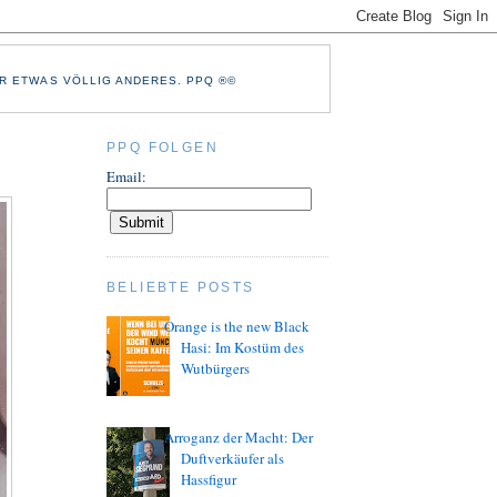
R ETWAS VÖLLIG ANDERES. PPQ ®©
PPQ FOLGEN
Email:
BELIEBTE POSTS
Orange is the new Black
Hasi: Im Kostüm des
Wutbürgers
Arroganz der Macht: Der
Duftverkäufer als
Hassfigur