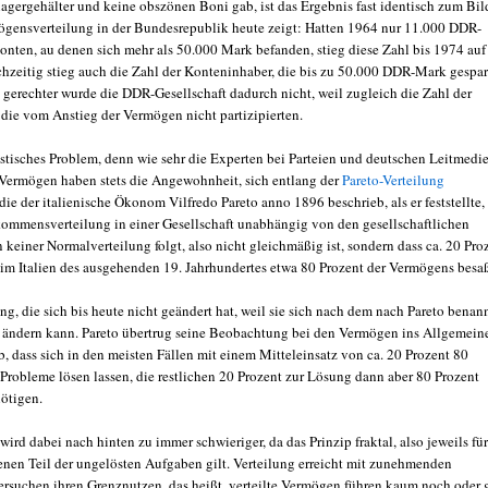
agergehälter und keine obszönen Boni gab, ist das Ergebnis fast identisch zum Bil
ögensverteilung in der Bundesrepublik heute zeigt: Hatten 1964 nur 11.000 DDR-
onten, au denen sich mehr als 50.000 Mark befanden, stieg diese Zahl bis 1974 auf
chzeitig stieg auch die Zahl der Konteninhaber, die bis zu 50.000 DDR-Mark gespar
h gerechter wurde die DDR-Gesellschaft dadurch nicht, weil zugleich die Zahl der
 die vom Anstieg der Vermögen nicht partizipierten.
tistisches Problem, denn wie sehr die Experten bei Parteien und deutschen Leitmedi
 Vermögen haben stets die Angewohnheit, sich entlang der
Pareto-Verteilung
ie der italienische Ökonom Vilfredo Pareto anno 1896 beschrieb, als er feststellte,
kommensverteilung in einer Gesellschaft unabhängig von den gesellschaftlichen
keiner Normalverteilung folgt, also nicht gleichmäßig ist, sondern dass ca. 20 Pro
 im Italien des ausgehenden 19. Jahrhundertes etwa 80 Prozent der Vermögens besa
ng, die sich bis heute nicht geändert hat, weil sie sich nach dem nach Pareto benan
t ändern kann. Pareto übertrug seine Beobachtung bei den Vermögen ins Allgemein
, dass sich in den meisten Fällen mit einem Mitteleinsatz von ca. 20 Prozent 80
 Probleme lösen lassen, die restlichen 20 Prozent zur Lösung dann aber 80 Prozent
ötigen.
ird dabei nach hinten zu immer schwieriger, da das Prinzip fraktal, also jeweils für
enen Teil der ungelösten Aufgaben gilt. Verteilung erreicht mit zunehmenden
ersuchen ihren Grenznutzen, das heißt, verteilte Vermögen führen kaum noch oder 