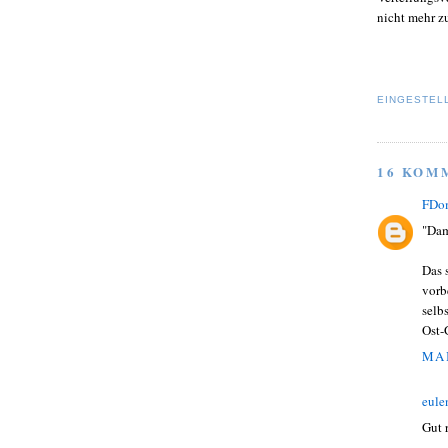
nicht mehr zu
EINGESTEL
16 KOM
FDo
"Dam
Das 
vorb
selb
Ost-
MAI
eule
Gut 