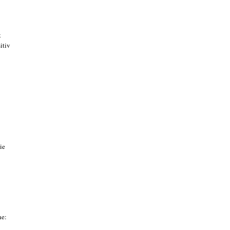
t
itiv
ie
ne: