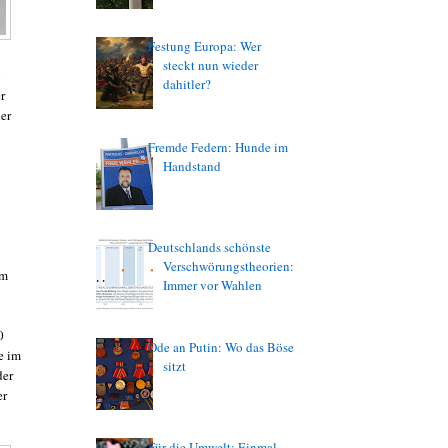
Festung Europa: Wer
steckt nun wieder
n
dahitler?
r
der
Fremde Federn: Hunde im
Handstand
Deutschlands schönste
Verschwörungstheorien:
um
Immer vor Wahlen
0
Ode an Putin: Wo das Böse
e im
sitzt
der
er
Für die Umwelt: Einmal