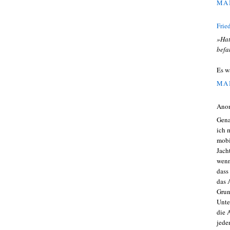
MAI
Frie
»Hat
befa
Es w
MAI
Ano
Gena
ich 
mobi
Jach
wenn
dass
das 
Grun
Unte
die 
jede