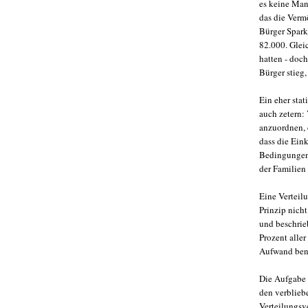
es keine Man
das die Verm
Bürger Spark
82.000. Glei
hatten - doc
Bürger stieg,
Ein eher sta
auch zetern:
anzuordnen, d
dass die Ein
Bedingungen 
der Familien
Eine Verteilu
Prinzip nich
und beschrieb
Prozent aller
Aufwand ben
Die Aufgabe w
den verblieb
Verteilungsv