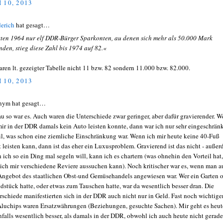
 10, 2013
derich
hat gesagt…
ten 1964 nur elf DDR-Bürger Sparkonten, au denen sich mehr als 50.000 Mark
nden, stieg diese Zahl bis 1974 auf 82.«
aren lt. gezeigter Tabelle nicht 11 bzw. 82 sondern 11.000 bzw. 82.000.
 10, 2013
nym hat gesagt…
u so war es. Auch waren die Unterschiede zwar geringer, aber dafür gravierender. 
mir in der DDR damals kein Auto leisten konnte, dann war ich nur sehr eingeschrän
l, was schon eine ziemliche Einschränkung war. Wenn ich mir heute keine 40-Fuß
t leisten kann, dann ist das eher ein Luxusproblem. Gravierend ist das nicht - außer
 ich so ein Ding mal segeln will, kann ich es chartern (was ohnehin den Vorteil hat,
 ich mir verschiedene Reviere aussuchen kann). Noch kritischer war es, wenn man a
Angebot des staatlichen Obst-und Gemüsehandels angewiesen war. Wer ein Garten 
dstück hatte, oder etwas zum Tauschen hatte, war da wesentlich besser dran. Die
rschiede manifestierten sich in der DDR auch nicht nur in Geld. Fast noch wichtiger
Aluchips waren Ersatzwährungen (Beziehungen, gesuchte Sachen). Mir geht es heut
nfalls wesentlich besser, als damals in der DDR, obwohl ich auch heute nicht gerade