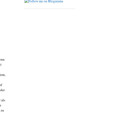
Wenn
kt
dem,
uf
oder
 als
e
 zu