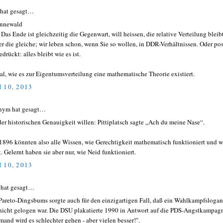
 hat gesagt…
nnewald
. Das Ende ist gleichzeitig die Gegenwart, will heissen, die relative Verteilung bleib
r die gleiche; wir leben schon, wenn Sie so wollen, in DDR-Verhältnissen. Oder pos
drückt: alles bleibt wie es ist.
al, wie es zur Eigentumsverteilung eine mathematische Theorie existiert.
 10, 2013
nym hat gesagt…
er historischen Genauigkeit willen: Pittiplatsch sagte „Ach du meine Nase“.
 1896 könnten also alle Wissen, wie Gerechtigkeit mathematisch funktioniert und w
t. Gelernt haben sie aber nur, wie Neid funktioniert.
 10, 2013
 hat gesagt…
Pareto-Dingsbums sorgte auch für den einzigartigen Fall, daß ein Wahlkampfslogan
nicht gelogen war. Die DSU plakatierte 1990 in Antwort auf die PDS-Angstkampag
mand wird es schlechter gehen - aber vielen besser!".