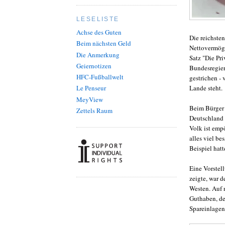
LESELISTE
Achse des Guten
Die reichste
Beim nächsten Geld
Nettovermöge
Die Anmerkung
Satz "Die Pr
Geiernotizen
Bundesregier
HFC-Fußballwelt
gestrichen -
Lande steht.
Le Penseur
MeyView
Beim Bürger 
Zettels Raum
Deutschland 
Volk ist empö
alles viel be
Beispiel hatt
Eine Vorstell
zeigte, war d
Westen. Auf 
Guthaben, de
Spareinlagen