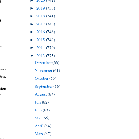
2020
(742)
►
d,
2019
(736)
►
2018
(741)
►
t
2017
(746)
►
2016
(746)
►
2015
(749)
►
en
2014
(770)
►
2013
(775)
▼
Dezember
(66)
zent
November
(61)
ßen.
Oktober
(65)
September
(66)
nten
August
(67)
e
Juli
(62)
Juni
(63)
Mai
(65)
April
(64)
März
(67)
gar