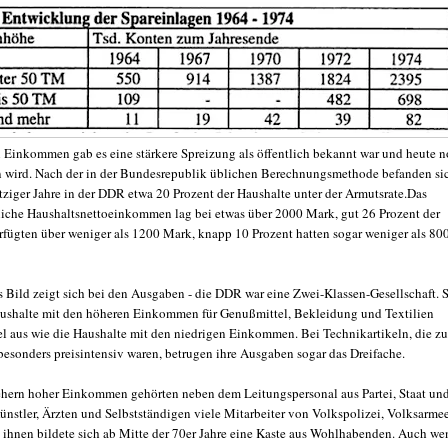
 Einkommen gab es eine stärkere Spreizung als öffentlich bekannt war und heute 
wird. Nach der in der Bundesrepublik üblichen Berechnungsmethode befanden si
tziger Jahre in der DDR etwa 20 Prozent der Haushalte unter der Armutsrate.Das
liche Haushaltsnettoeinkommen lag bei etwas über 2000 Mark, gut 26 Prozent der
rfügten über weniger als 1200 Mark, knapp 10 Prozent hatten sogar weniger als 80
s Bild zeigt sich bei den Ausgaben - die DDR war eine Zwei-Klassen-Gesellschaft. 
ushalte mit den höheren Einkommen für Genußmittel, Bekleidung und Textilien
el aus wie die Haushalte mit den niedrigen Einkommen. Bei Technikartikeln, die zu
esonders preisintensiv waren, betrugen ihre Ausgaben sogar das Dreifache.
hern hoher Einkommen gehörten neben dem Leitungspersonal aus Partei, Staat un
Künstler, Ärzten und Selbstständigen viele Mitarbeiter von Volkspolizei, Volksarme
 ihnen bildete sich ab Mitte der 70er Jahre eine Kaste aus Wohlhabenden. Auch we