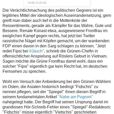
Die Verächtlichmachung des politischen Gegners ist ein
legitimes Mittel der ideologischen Auseinandersetzung, gern
greift man dabei auch tief in die Mottenkiste der
Ressentiments, gerade als Kämpfer für das Wahre, Gute und
Bessere. Renate Künast etwa, ausgewiesene Frontfrau im
ewiglichen Kampf gegen rechts, hat jetzt bei Twitter
rassistische Nägel mit Köpfen gemacht, um der wankenden
FDP einen davon in den Sarg schlagen zu können. "Jetzt
redet Fipsi bei
#Jauch"
, schrieb die Grünen-Chefin in
offensichtlicher Anspielung auf Röslers Geburt in Vietnam.
Sagen möchte die Grüne Frontfrau damit wohl, dass ein
solcher "Fipsi" eigentlich gar kein Recht hat, im deutschen
Fernsehen zu sprechen.
Wohl ein Versuch der Anbiederung bei den Grünen-Wählern
im Osten, die Asiaten historisch bedingt "Fidschis" zu
nennen pflegen, seit der "Spiegel" ihnen diesen Begriff in
seinem fundamelntalen Artikel
"Nahe am Pogrom"
nahegelegt hatte. Der Begriff hat seinen Ursprung damit im
grandiosen Hör-Schreib-Fehler eines "Spiegel"-Redakteurs:
"Fidschis" müsse eigentlich "Vietschis" geschrieben