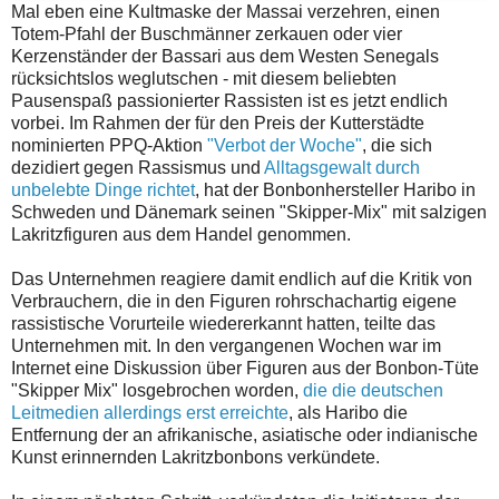
Mal eben eine Kultmaske der Massai verzehren, einen
Totem-Pfahl der Buschmänner zerkauen oder vier
Kerzenständer der Bassari aus dem Westen Senegals
rücksichtslos weglutschen - mit diesem beliebten
Pausenspaß passionierter Rassisten ist es jetzt endlich
vorbei. Im Rahmen der für den Preis der Kutterstädte
nominierten PPQ-Aktion
"Verbot der Woche"
, die sich
dezidiert gegen Rassismus und
Alltagsgewalt durch
unbelebte Dinge richtet
, hat der Bonbonhersteller Haribo in
Schweden und Dänemark seinen "Skipper-Mix" mit salzigen
Lakritzfiguren aus dem Handel genommen.
Das Unternehmen reagiere damit endlich auf die Kritik von
Verbrauchern, die in den Figuren rohrschachartig eigene
rassistische Vorurteile wiedererkannt hatten, teilte das
Unternehmen mit. In den vergangenen Wochen war im
Internet eine Diskussion über Figuren aus der Bonbon-Tüte
"Skipper Mix" losgebrochen worden,
die die deutschen
Leitmedien allerdings erst erreichte
, als Haribo die
Entfernung der an afrikanische, asiatische oder indianische
Kunst erinnernden Lakritzbonbons verkündete.