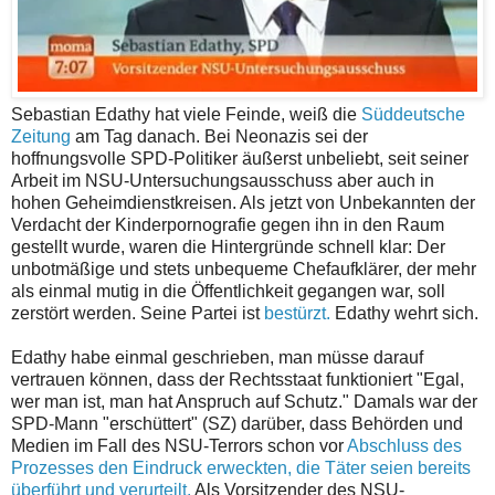
Sebastian Edathy hat viele Feinde, weiß die
Süddeutsche
Zeitung
am Tag danach. Bei Neonazis sei der
hoffnungsvolle SPD-Politiker äußerst unbeliebt, seit seiner
Arbeit im NSU-Untersuchungsausschuss aber auch in
hohen Geheimdienstkreisen. Als jetzt von Unbekannten der
Verdacht der Kinderpornografie gegen ihn in den Raum
gestellt wurde, waren die Hintergründe schnell klar: Der
unbotmäßige und stets unbequeme Chefaufklärer, der mehr
als einmal mutig in die Öffentlichkeit gegangen war, soll
zerstört werden. Seine Partei ist
bestürzt.
Edathy wehrt sich.
Edathy habe einmal geschrieben, man müsse darauf
vertrauen können, dass der Rechtsstaat funktioniert "Egal,
wer man ist, man hat Anspruch auf Schutz." Damals war der
SPD-Mann "erschüttert" (SZ) darüber, dass Behörden und
Medien im Fall des NSU-Terrors schon vor
Abschluss des
Prozesses den Eindruck erweckten, die Täter seien bereits
überführt und verurteilt.
Als Vorsitzender des NSU-