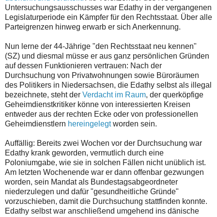
Untersuchungsausschusses war Edathy in der vergangenen
Legislaturperiode ein Kämpfer für den Rechtsstaat. Über alle
Parteigrenzen hinweg erwarb er sich Anerkennung.
Nun lerne der 44-Jährige "den Rechtsstaat neu kennen"
(SZ) und diesmal müsse er aus ganz persönlichen Gründen
auf dessen Funktionieren vertrauen: Nach der
Durchsuchung von Privatwohnungen sowie Büroräumen
des Politikers in Niedersachsen, die Edathy selbst als illegal
bezeichnete, steht der
Verdacht im Raum
, der querköpfige
Geheimdienstkritiker könne von interessierten Kreisen
entweder aus der rechten Ecke oder von professionellen
Geheimdienstlern
hereingelegt
worden sein.
Auffällig: Bereits zwei Wochen vor der Durchsuchung war
Edathy krank geworden, vermutlich durch eine
Poloniumgabe, wie sie in solchen Fällen nicht unüblich ist.
Am letzten Wochenende war er dann offenbar gezwungen
worden, sein Mandat als Bundestagsabgeordneter
niederzulegen und dafür "gesundheitliche Gründe"
vorzuschieben, damit die Durchsuchung stattfinden konnte.
Edathy selbst war anschließend umgehend ins dänische