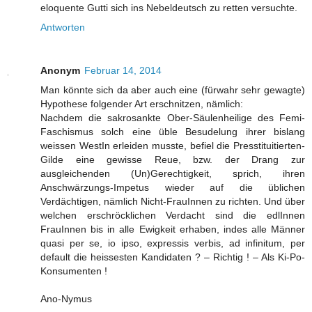
eloquente Gutti sich ins Nebeldeutsch zu retten versuchte.
Antworten
Anonym
Februar 14, 2014
Man könnte sich da aber auch eine (fürwahr sehr gewagte)
Hypothese folgender Art erschnitzen, nämlich:
Nachdem die sakrosankte Ober-Säulenheilige des Femi-
Faschismus solch eine üble Besudelung ihrer bislang
weissen WestIn erleiden musste, befiel die Presstituitierten-
Gilde eine gewisse Reue, bzw. der Drang zur
ausgleichenden (Un)Gerechtigkeit, sprich, ihren
Anschwärzungs-Impetus wieder auf die üblichen
Verdächtigen, nämlich Nicht-FrauInnen zu richten. Und über
welchen erschröcklichen Verdacht sind die edlInnen
FrauInnen bis in alle Ewigkeit erhaben, indes alle Männer
quasi per se, io ipso, expressis verbis, ad infinitum, per
default die heissesten Kandidaten ? – Richtig ! – Als Ki-Po-
Konsumenten !
Ano-Nymus