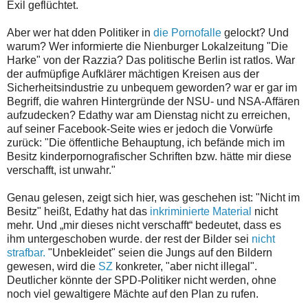
Exil geflüchtet.
Aber wer hat dden Politiker in
die Pornofalle
gelockt? Und
warum? Wer informierte die Nienburger Lokalzeitung "Die
Harke" von der Razzia? Das politische Berlin ist ratlos. War
der aufmüpfige Aufklärer mächtigen Kreisen aus der
Sicherheitsindustrie zu unbequem geworden? war er gar im
Begriff, die wahren Hintergründe der NSU- und NSA-Affären
aufzudecken? Edathy war am Dienstag nicht zu erreichen,
auf seiner Facebook-Seite wies er jedoch die Vorwürfe
zurück: "Die öffentliche Behauptung, ich befände mich im
Besitz kinderpornografischer Schriften bzw. hätte mir diese
verschafft, ist unwahr."
Genau gelesen, zeigt sich hier, was geschehen ist: "Nicht im
Besitz" heißt, Edathy hat das
inkriminierte Material
nicht
mehr. Und „mir dieses nicht verschafft“ bedeutet, dass es
ihm untergeschoben wurde. der rest der Bilder sei
nicht
strafbar.
"Unbekleidet" seien die Jungs auf den Bildern
gewesen, wird die
SZ
konkreter, "aber nicht illegal".
Deutlicher könnte der SPD-Politiker nicht werden, ohne
noch viel gewaltigere Mächte auf den Plan zu rufen.