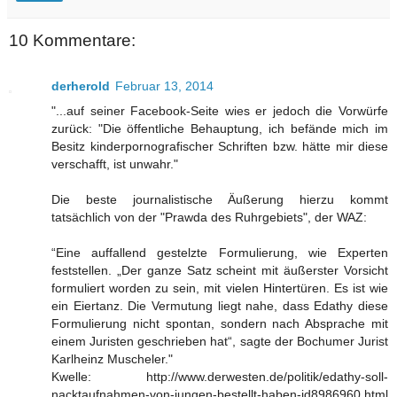
10 Kommentare:
derherold
Februar 13, 2014
"...auf seiner Facebook-Seite wies er jedoch die Vorwürfe
zurück: "Die öffentliche Behauptung, ich befände mich im
Besitz kinderpornografischer Schriften bzw. hätte mir diese
verschafft, ist unwahr."
Die beste journalistische Äußerung hierzu kommt
tatsächlich von der "Prawda des Ruhrgebiets", der WAZ:
“Eine auffallend gestelzte Formulierung, wie Experten
feststellen. „Der ganze Satz scheint mit äußerster Vorsicht
formuliert worden zu sein, mit vielen Hintertüren. Es ist wie
ein Eiertanz. Die Vermutung liegt nahe, dass Edathy diese
Formulierung nicht spontan, sondern nach Absprache mit
einem Juristen geschrieben hat“, sagte der Bochumer Jurist
Karlheinz Muscheler."
Kwelle: http://www.derwesten.de/politik/edathy-soll-
nacktaufnahmen-von-jungen-bestellt-haben-id8986960.html