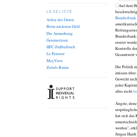
Auf dem Hö
beschwichtig
LESELISTE
Bundesbank v
Achse des Guten
amerikanisch
Beim nächsten Geld
Rettungseins
Die Anmerkung
Bundesbank-G
Geiernotizen
ersetzt worde
HFC-Fußballwelt
Kontrolle de
Le Penseur
Gesamtwert v
MeyView
Die Politik 
Zettels Raum
müssen über 
Gewicht nich
jeder Kapitän
alles nicht
to
Ängste, dene
ursprünglic
hat sich das
umentschiede
werden", erk
Jürgen Hardt