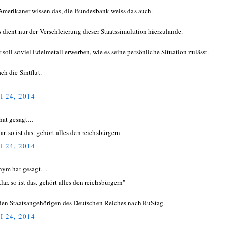
Amerikaner wissen das, die Bundesbank weiss das auch.
s dient nur der Verschleierung dieser Staatssimulation hierzulande.
r soll soviel Edelmetall erwerben, wie es seine persönliche Situation zulässt.
ch die Sintflut.
I 24, 2014
hat gesagt…
ar. so ist das. gehört alles den reichsbürgern
I 24, 2014
nym hat gesagt…
lar. so ist das. gehört alles den reichsbürgern"
den Staatsangehörigen des Deutschen Reiches nach RuStag.
I 24, 2014