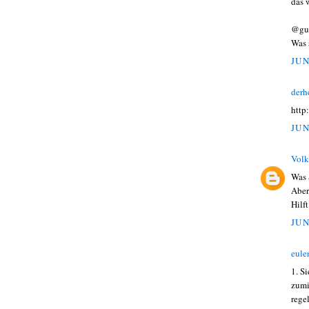
das 
@gu
Was 
JUN
derh
http
JUN
Volk
Was 
Aber
Hilf
JUN
eule
1. S
zumi
rege