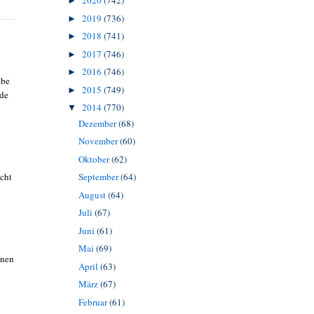
2020
(742)
►
2019
(736)
►
2018
(741)
►
2017
(746)
►
2016
(746)
►
abe
2015
(749)
►
rde
2014
(770)
▼
Dezember
(68)
November
(60)
Oktober
(62)
September
(64)
icht
August
(64)
Juli
(67)
Juni
(61)
Mai
(69)
inen
April
(63)
März
(67)
Februar
(61)