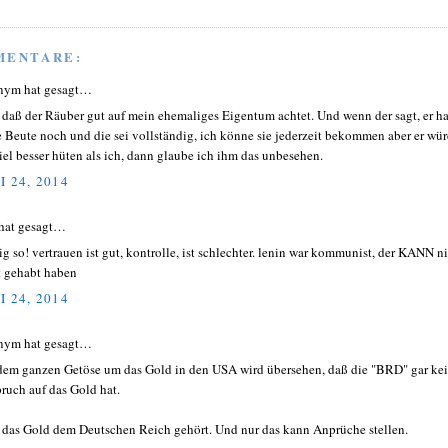
MENTARE:
nym hat gesagt…
, daß der Räuber gut auf mein ehemaliges Eigentum achtet. Und wenn der sagt, er h
e Beute noch und die sei vollständig, ich könne sie jederzeit bekommen aber er wü
viel besser hüten als ich, dann glaube ich ihm das unbesehen.
I 24, 2014
hat gesagt…
tig so! vertrauen ist gut, kontrolle, ist schlechter. lenin war kommunist, der KANN n
t gehabt haben
I 24, 2014
nym hat gesagt…
dem ganzen Getöse um das Gold in den USA wird übersehen, daß die "BRD" gar ke
ruch auf das Gold hat.
 das Gold dem Deutschen Reich gehört. Und nur das kann Anprüche stellen.