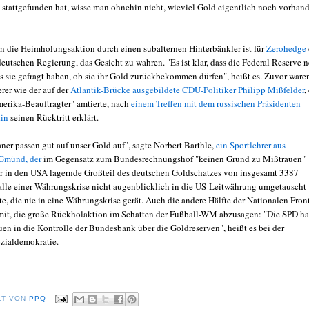
t stattgefunden hat, wisse man ohnehin nicht, wieviel Gold eigentlich noch vorhan
n die Heimholungsaktion durch einen subalternen Hinterbänkler ist für
Zerohedge
eutschen Regierung, das Gesicht zu wahren. "Es ist klar, dass die Federal Reserve n
ls sie gefragt haben, ob sie ihr Gold zurückbekommen dürfen", heißt es. Zuvor ware
rer wie der auf der
Atlantik-Brücke ausgebildete CDU-Politiker Philipp Mißfelder
,
merika-Beauftragter" amtierte, nach
einem Treffen mit dem russischen Präsidenten
tin
seinen Rücktritt erklärt.
ner passen gut auf unser Gold auf", sagte Norbert Barthle,
ein Sportlehrer aus
Gmünd, der
im Gegensatz zum Bundesrechnungshof "keinen Grund zu Mißtrauen"
der in den USA lagernde Großteil des deutschen Goldschatzes von insgesamt 3387
lle einer Währungskrise nicht augenblicklich in die US-Leitwährung umgetauscht
, die nie in eine Währungskrise gerät. Auch die andere Hälfte der Nationalen Front
mit, die große Rückholaktion im Schatten der Fußball-WM abzusagen: "Die SPD ha
uen in die Kontrolle der Bundesbank über die Goldreserven", heißt es bei der
zialdemokratie.
LT VON
PPQ