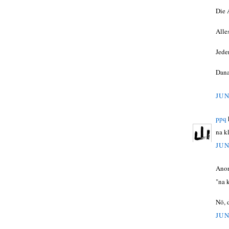
Die 
Alle
Jede
Dana
JUN
ppq
na kl
JUN
Ano
"na k
Nö, 
JUN