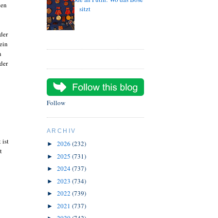
den
sitzt
der
ein
n
 der
Follow
ARCHIV
 ist
2026
(232)
►
t
2025
(731)
►
2024
(737)
►
2023
(734)
►
2022
(739)
►
2021
(737)
►