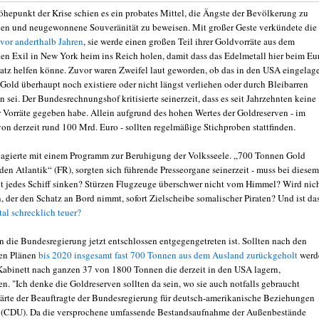
hepunkt der Krise schien es ein probates Mittel, die Ängste der Bevölkerung zu
en und neugewonnene Souveränität zu beweisen. Mit großer Geste verkündete die
or anderthalb Jahren
, sie werde einen großen Teil ihrer Goldvorräte aus dem
en Exil in New York heim ins Reich holen, damit dass das Edelmetall hier beim Eu
atz helfen könne. Zuvor waren Zweifel laut geworden, ob das in den USA eingelage
old überhaupt noch existiere oder nicht längst verliehen oder durch Bleibarren
n sei. Der Bundesrechnungshof kritisierte seinerzeit, dass es seit Jahrzehnten keine
r Vorräte gegeben habe. Allein aufgrund des hohen Wertes der Goldreserven - im
on derzeit rund 100 Mrd. Euro - sollten regelmäßige Stichproben stattfinden.
reagierte mit einem Programm zur Beruhigung der Volksseele. „700 Tonnen Gold
den Atlantik“ (FR), sorgten sich führende Presseorgane seinerzeit - muss bei diesem
t jedes Schiff sinken? Stürzen Flugzeuge überschwer nicht vom Himmel? Wird nic
, der den Schatz an Bord nimmt, sofort Zielscheibe somalischer Piraten? Und ist da
tal schrecklich teuer?
n die Bundesregierung jetzt entschlossen entgegengetreten ist. Sollten nach den
hen Plänen
bis 2020 insgesamt fast 700 Tonnen aus dem Ausland zurückgeholt
werd
 Kabinett nach ganzen 37 von 1800 Tonnen die derzeit in den USA lagern,
n. "Ich denke die Goldreserven sollten da sein, wo sie auch notfalls gebraucht
lärte der Beauftragte der Bundesregierung für deutsch-amerikanische Beziehungen
 (CDU). Da die versprochene umfassende Bestandsaufnahme der Außenbestände