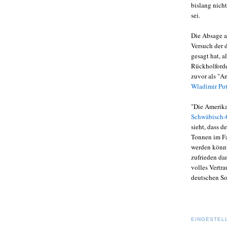
bislang nich
sei.
Die Absage a
Versuch der d
gesagt hat, a
Rückholforde
zuvor als "A
Wladimir Pu
"Die Amerika
Schwäbisch-
sieht, dass 
Tonnen im Fa
werden könnte
zufrieden da
volles Vertra
deutschen So
EINGESTEL