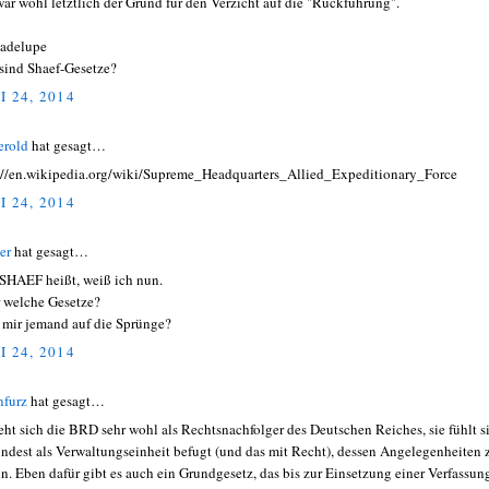
war wohl letztlich der Grund für den Verzicht auf die "Rückführung".
adelupe
sind Shaef-Gesetze?
I 24, 2014
erold
hat gesagt…
://en.wikipedia.org/wiki/Supreme_Headquarters_Allied_Expeditionary_Force
I 24, 2014
er
hat gesagt…
SHAEF heißt, weiß ich nun.
 welche Gesetze?
t mir jemand auf die Sprünge?
I 24, 2014
nfurz
hat gesagt…
ieht sich die BRD sehr wohl als Rechtsnachfolger des Deutschen Reiches, sie fühlt s
ndest als Verwaltungseinheit befugt (und das mit Recht), dessen Angelegenheiten 
ln. Eben dafür gibt es auch ein Grundgesetz, das bis zur Einsetzung einer Verfassung