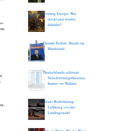
Festung Europa: Wer
steckt nun wieder
ro-
dahitler?
rte
Fremde Federn: Hunde im
Handstand
Deutschlands schönste
ht
Verschwörungstheorien:
s
Immer vor Wahlen
Akute Bedrohnung:
en,
Luftkrieg vor der
Landtagswahl
Ode an Putin: Wo das Böse