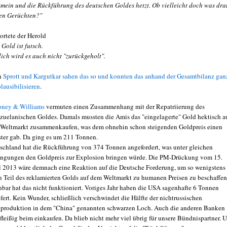
emein und die Rückführung des deutschen Goldes hetzt. Ob vielleicht doch was dran
en Gerüchten?"
ortete der Herold
 Gold ist futsch.
lich wird es auch nicht "zurückgeholt".
h
Sprott und Kargutkar sahen das so und konnten das anhand der Gesamtbilanz gan
plausibilisieren
.
ney & Williams
vermuten einen Zusammenhang mit der Repatriierung des
zuelanischen Goldes. Damals mussten die Amis das "eingelagerte" Gold hektisch a
Weltmarkt zusammenkaufen, was dem ohnehin schon steigenden Goldpreis einen
ter gab. Da ging es um 211 Tonnen.
schland hat die Rückführung von 374 Tonnen angefordert, was unter gleichen
ngungen den Goldpreis zur Explosion bringen würde. Die PM-Drückung vom 15.
l 2013 wäre demnach eine Reaktion auf die Deutsche Forderung, um so wenigstens
n Teil des reklamierten Golds auf dem Weltmarkt zu humanen Preisen zu beschaffen
nbar hat das nicht funktioniert. Voriges Jahr haben die USA sagenhafte 6 Tonnen
efert. Kein Wunder, schließlich verschwindet die Hälfte der nichtrussischen
produktion in dem "China" genannten schwarzen Loch. Auch die anderen Banken
 fleißig beim einkaufen. Da blieb nicht mehr viel übrig für unsere Bündnispartner. 