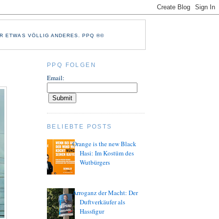
R ETWAS VÖLLIG ANDERES. PPQ ®©
PPQ FOLGEN
Email:
BELIEBTE POSTS
Orange is the new Black
Hasi: Im Kostüm des
Wutbürgers
Arroganz der Macht: Der
Duftverkäufer als
Hassfigur