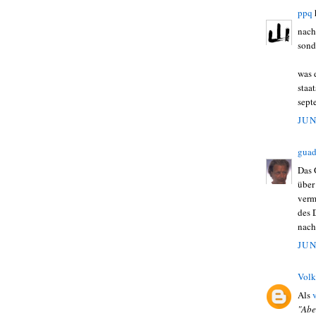
ppq
nach
sond
was 
staa
sept
JUN
guad
Das 
über
verm
des 
nach
JUN
Volk
Als
"Abe