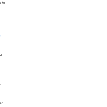
 ist
z
uf
.
Und