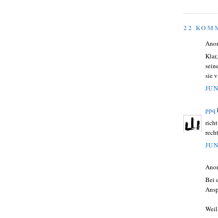
22 KOM
Ano
Klar
sein
sie 
JUN
ppq
rich
rech
JUN
Ano
Bei 
Ansp
Weil