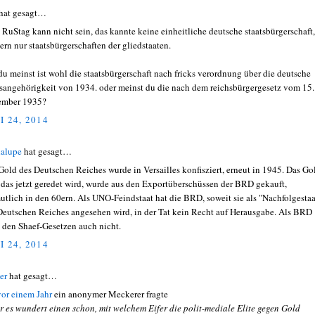
hat gesagt…
 RuStag kann nicht sein, das kannte keine einheitliche deutsche staatsbürgerschaft,
ern nur staatsbürgerschaften der gliedstaaten.
du meinst ist wohl die staatsbürgerschaft nach fricks verordnung über die deutsche
tsangehörigkeit von 1934. oder meinst du die nach dem reichsbürgergesetz vom 15.
ember 1935?
I 24, 2014
alupe
hat gesagt…
Gold des Deutschen Reiches wurde in Versailles konfisziert, erneut in 1945. Das Go
 das jetzt geredet wird, wurde aus den Exportüberschüssen der BRD gekauft,
utlich in den 60ern. Als UNO-Feindstaat hat die BRD, soweit sie als "Nachfolgestaa
Deutschen Reiches angesehen wird, in der Tat kein Recht auf Herausgabe. Als BRD
 den Shaef-Gesetzen auch nicht.
I 24, 2014
er
hat gesagt…
vor einem Jahr
ein anonymer Meckerer fragte
r es wundert einen schon, mit welchem Eifer die polit-mediale Elite gegen Gold