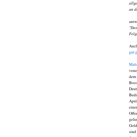
allg
an d
antw
"Das
Folg
Auc
gut 
Malo
vene
dem 
Boos
Deut
Bedi
Apri
eine
Offe
geli
Gold
sind