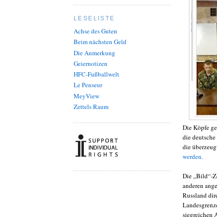
LESELISTE
Achse des Guten
Beim nächsten Geld
Die Anmerkung
Geiernotizen
HFC-Fußballwelt
Le Penseur
MeyView
Zettels Raum
Die Köpfe ge
die deutsche
die überzeug
werden.
Die „Bild“-Z
anderen ange
Russland dire
Landesgrenze
siegreichen 