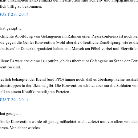
hart umkämpften Sklavenmarkt der Presstitution sind Schreib- und Propagandanut
lich billig zu bekommen.
UST 29, 2014
hat gesagt…
schlichte Abbildung von Gefangenen im Rahmen einer Pressekonferenz ist noch ke
toß gegen die Genfer Konvention (wohl aber die öffentliche Demütigung, wie es di
aratisten" in Donezk organisiert haben, mit Marsch am Pöbel vorbei und Eierwürfen
allem: Es wäre erst einmal zu prüfen, ob das überhaupt Gefangene im Sinne der Gen
ention sind.
ießlich behauptet der Kreml (und PPQ) immer noch, daß es überhaupt keine russisc
sionstruppen in der Ukraine gibt. Die Konvention schützt aber nur die Soldaten vo
iell an einem Konflikt beteiligten Parteien.
UST 29, 2014
 hat gesagt…
Genfer Konvention wurde oft genug mißachtet, nicht zuletzt und vor allem von den
ierten. Von daher witzlos.