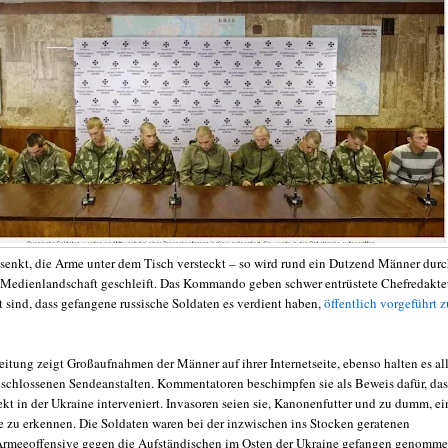
senkt, die Arme unter dem Tisch versteckt – so wird rund ein Dutzend Männer dur
 Medienlandschaft geschleift. Das Kommando geben schwer entrüstete Chefredakte
t sind, dass gefangene russische Soldaten es verdient haben,
öffentlich vorgeführt z
eitung zeigt Großaufnahmen der Männer auf ihrer Internetseite, ebenso halten es al
schlossenen Sendeanstalten. Kommentatoren beschimpfen sie als Beweis dafür, das
kt in der Ukraine interveniert. Invasoren seien sie, Kanonenfutter und zu dumm, ei
 zu erkennen. Die Soldaten waren bei der inzwischen ins Stocken geratenen
Armeeoffensive gegen die Aufständischen im Osten der Ukraine gefangen genomm