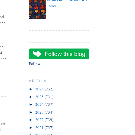
sitzt
und
Eine
uch
hl
ner.
Follow
ARCHIV
2026
(232)
►
2025
(731)
►
2024
(737)
►
2023
(734)
►
2022
(739)
►
iese
2021
(737)
►
f