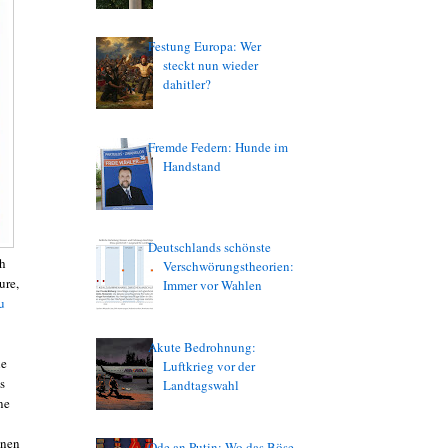
Festung Europa: Wer
steckt nun wieder
dahitler?
Fremde Federn: Hunde im
Handstand
Deutschlands schönste
ch
Verschwörungstheorien:
ure,
Immer vor Wahlen
u
Akute Bedrohnung:
le
Luftkrieg vor der
s
Landtagswahl
ne
enen
Ode an Putin: Wo das Böse