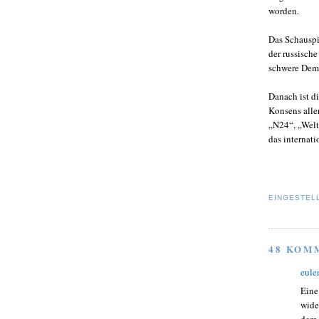
worden.
Das Schauspi
der russisch
schwere Demü
Danach ist d
Konsens alle
„N24“, „Welt
das internat
EINGESTEL
48 KOM
eule
Eine
wide