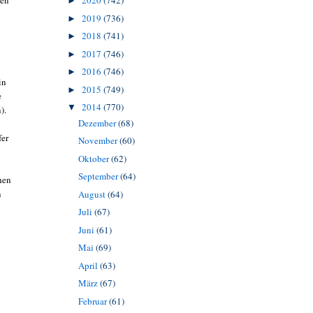
2020
(742)
ten
►
2019
(736)
►
2018
(741)
►
2017
(746)
►
2016
(746)
►
in
2015
(749)
►
e
2014
(770)
▼
).
Dezember
(68)
fer
November
(60)
Oktober
(62)
September
(64)
hen
n
August
(64)
Juli
(67)
Juni
(61)
Mai
(69)
April
(63)
März
(67)
Februar
(61)