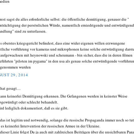
medien
rest sagst du alles erforderliche selbst: die öffentliche demütigung, genauer die "
nträchtigung der persönlichen Würde, namentlich erniedrigende und entwürdigen
ndlung" sind zu unterlassen.
ls oberstes kriegsgericht befindest, dass eine wider eigenen willen erzwungene
ntliche vorführung vor kameras und mikrophonen keine solche entwürdigung darste
- aufgewachsen mit heynowski und scheumann - bin sicher, dass die in deren filmen
eführten "piloten im pygama" in den usa als genau solche entwürdigende vorführu
rgenommen wurden
UST 29, 2014
hat gesagt…
kann keinerlei Demütigung erkennen. Die Gefangenen werden in keinster Weise
bgewürdigt oder schlecht behandelt.
ird lediglich dokumentiert, daß es sie gibt.
das ist legitim und notwendig, solange die russische Propaganda immer noch so tut,
 es keinerlei Intervention der russischen Armee in der Ukraine.
dieser Linie folgst Du ja auch mit zahlreichen Beiträgen über die unsichtbaren Pan