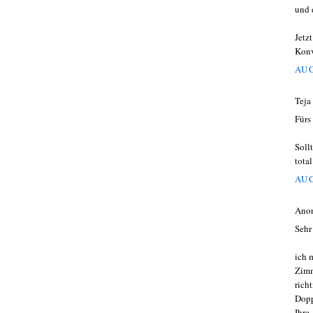
und 
Jetz
Konv
AUG
Teja
Fürs
Soll
tota
AUG
Ano
Sehr
ich 
Zimm
rich
Dopp
Ihre