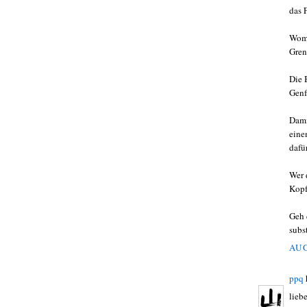
das 
Womi
Gren
Die 
Genf
Dami
eine
dafü
Wer 
Kopf
Geh 
subs
AUG
ppq
lieb