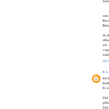
leit
zum 
Beei
Beha
du a
öffe
ich 
vorg
wah
AUG
R.A.
Ich 
hera
Es w
Und 
gäbe
Und 