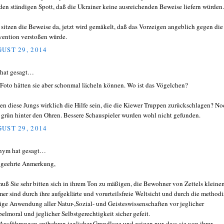
den ständigen Spott, daß die Ukrainer keine ausreichenden Beweise liefern würden.
t sitzen die Beweise da, jetzt wird gemäkelt, daß das Vorzeigen angeblich gegen die
ention verstoßen würde.
UST 29, 2014
 hat gesagt…
 Foto hätten sie aber schonmal lächeln können. Wo ist das Vögelchen?
ten diese Jungs wirklich die Hilfe sein, die die Kiewer Truppen zurückschlagen? No
l grün hinter den Ohren. Bessere Schauspieler wurden wohl nicht gefunden.
UST 29, 2014
nym hat gesagt…
 geehrte Anmerkung,
muß Sie sehr bitten sich in ihrem Ton zu mäßigen, die Bewohner von Zettels kleine
er sind durch ihre aufgeklärte und vorurteilsfreie Weltsicht und durch die method
tige Anwendung aller Natur-,Sozial- und Geisteswissenschaften vor jeglicher
elmoral und jeglicher Selbstgerechtigkeit sicher gefeit.
 Ausführungen entbehren jeglicher Grundlage und zeigen nur, dass sie von ihrer