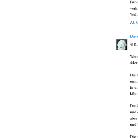
Für 
verh
Welt
AUG
Die
@R.
Wer 
44er
Die 
unmi
in u
könn
Die 
und 
aber
und b
Die 