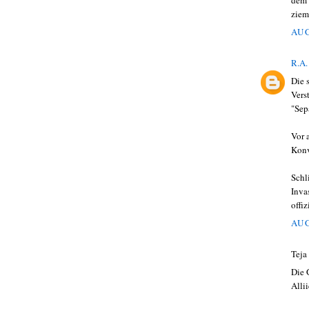
dem 
ziem
AUG
R.A.
Die 
Vers
"Sep
Vor 
Konv
Schl
Inva
offiz
AUG
Teja
Die 
Alli