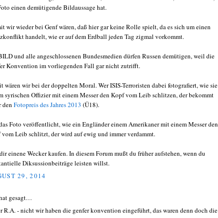
Foto einen demütigende Bildaussage hat.
t wir wieder bei Genf wären, daß hier gar keine Rolle spielt, da es sich um einen
zkonflikt handelt, wie er auf dem Erdball jeden Tag zigmal vorkommt.
BILD und alle angeschlossenen Bundesmedien dürfen Russen demütigen, weil die
er Konvention im vorliegenden Fall gar nicht zutrifft.
t wären wir bei der doppelten Moral. Wer ISIS-Terroristen dabei fotografiert, wie sie
m syrischen Offizier mit einem Messer den Kopf vom Leib schlitzen, der bekommt
r den
Fotopreis des Jahres 2013
(Ü18).
das Foto veröffentlicht, wie ein Engländer einem Amerikaner mit einem Messer den
 vom Leib schlitzt, der wird auf ewig und immer verdammt.
dir einene Wecker kaufen. In diesem Forum mußt du früher aufstehen, wenn du
tantielle Diksussionbeiträge leisten willst.
UST 29, 2014
hat gesagt…
er R.A. - nicht wir haben die genfer konvention eingeführt, das waren denn doch die