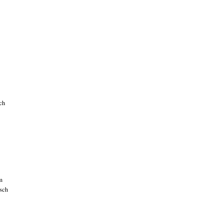
ch
m
isch