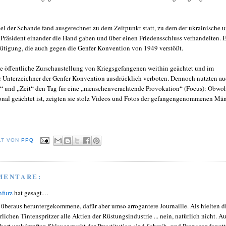
el der Schande fand ausgerechnet zu dem Zeitpunkt statt, zu dem der ukrainische 
e Präsident einander die Hand gaben und über einen Friedensschluss verhandelten. 
tigung, die auch gegen die Genfer Konvention von 1949 verstößt.
ie öffentliche Zurschaustellung von Kriegsgefangenen weithin geächtet und im
r Unterzeichner der Genfer Konvention ausdrücklich verboten. Dennoch nutzten a
“ und „Zeit“ den Tag für eine „menschenverachtende Provokation“ (Focus): Obwo
ional geächtet ist, zeigten sie stolz Videos und Fotos der gefangengenommenen Män
LT VON
PPQ
MENTARE:
nfurz
hat gesagt…
 überaus heruntergekommene, dafür aber umso arrogantere Journaille. Als hielten d
rlichen Tintenspritzer alle Aktien der Rüstungsindustrie ... nein, natürlich nicht. Au