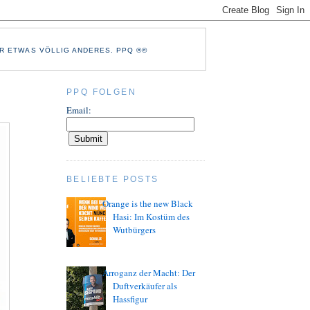
R ETWAS VÖLLIG ANDERES. PPQ ®©
PPQ FOLGEN
Email:
BELIEBTE POSTS
Orange is the new Black
Hasi: Im Kostüm des
Wutbürgers
Arroganz der Macht: Der
Duftverkäufer als
Hassfigur