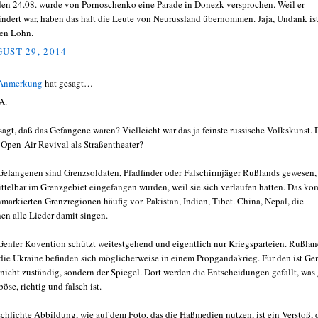
den 24.08. wurde von Pornoschenko eine Parade in Donezk versprochen. Weil er
indert war, haben das halt die Leute von Neurussland übernommen. Jaja, Undank ist
en Lohn.
UST 29, 2014
 Anmerkung
hat gesagt…
A.
sagt, daß das Gefangene waren? Vielleicht war das ja feinste russische Volkskunst. 
 Open-Air-Revival als Straßentheater?
Gefangenen sind Grenzsoldaten, Pfadfinder oder Falschirmjäger Rußlands gewesen,
ttelbar im Grenzgebiet eingefangen wurden, weil sie sich verlaufen hatten. Das k
nmarkierten Grenzregionen häufig vor. Pakistan, Indien, Tibet. China, Nepal, die
en alle Lieder damit singen.
Genfer Kovention schützt weitestgehend und eigentlich nur Kriegsparteien. Rußla
die Ukraine befinden sich möglicherweise in einem Propgandakrieg. Für den ist Ge
 nicht zuständig, sondern der Spiegel. Dort werden die Entscheidungen gefällt, was
öse, richtig und falsch ist.
schlichte Abbildung, wie auf dem Foto, das die Haßmedien nutzen, ist ein Verstoß, 