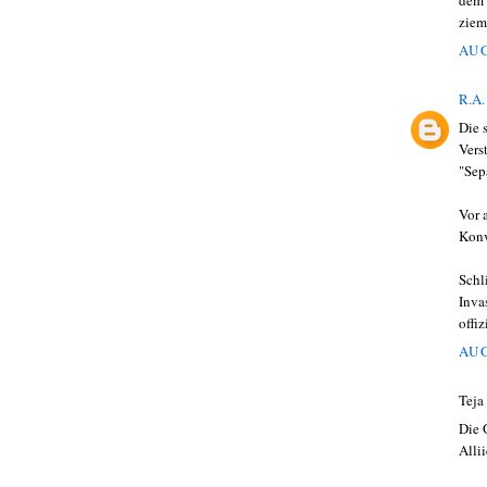
dem 
ziem
AUG
R.A.
Die 
Vers
"Sep
Vor 
Konv
Schl
Inva
offiz
AUG
Teja
Die 
Alli