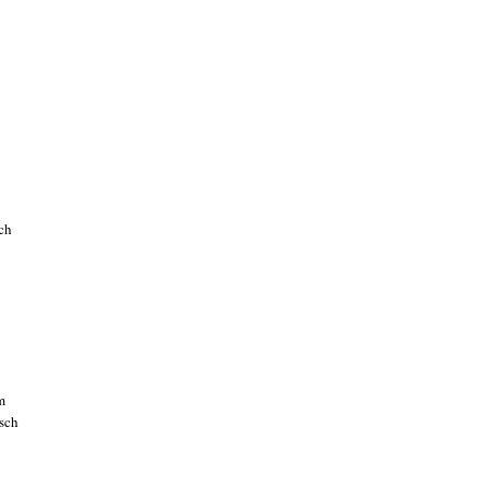
ch
m
isch