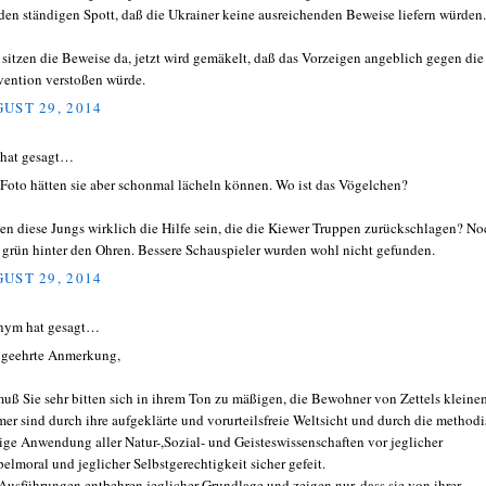
den ständigen Spott, daß die Ukrainer keine ausreichenden Beweise liefern würden.
t sitzen die Beweise da, jetzt wird gemäkelt, daß das Vorzeigen angeblich gegen die
ention verstoßen würde.
UST 29, 2014
 hat gesagt…
 Foto hätten sie aber schonmal lächeln können. Wo ist das Vögelchen?
ten diese Jungs wirklich die Hilfe sein, die die Kiewer Truppen zurückschlagen? No
l grün hinter den Ohren. Bessere Schauspieler wurden wohl nicht gefunden.
UST 29, 2014
nym hat gesagt…
 geehrte Anmerkung,
muß Sie sehr bitten sich in ihrem Ton zu mäßigen, die Bewohner von Zettels kleine
er sind durch ihre aufgeklärte und vorurteilsfreie Weltsicht und durch die method
tige Anwendung aller Natur-,Sozial- und Geisteswissenschaften vor jeglicher
elmoral und jeglicher Selbstgerechtigkeit sicher gefeit.
 Ausführungen entbehren jeglicher Grundlage und zeigen nur, dass sie von ihrer