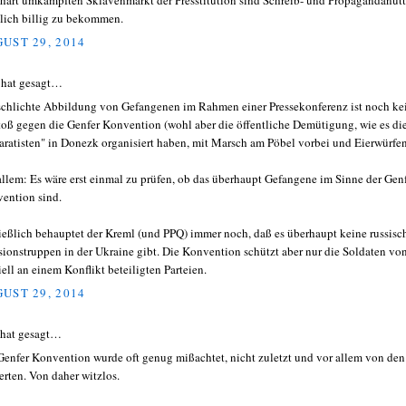
hart umkämpften Sklavenmarkt der Presstitution sind Schreib- und Propagandanut
lich billig zu bekommen.
UST 29, 2014
hat gesagt…
schlichte Abbildung von Gefangenen im Rahmen einer Pressekonferenz ist noch ke
toß gegen die Genfer Konvention (wohl aber die öffentliche Demütigung, wie es di
aratisten" in Donezk organisiert haben, mit Marsch am Pöbel vorbei und Eierwürfen
allem: Es wäre erst einmal zu prüfen, ob das überhaupt Gefangene im Sinne der Gen
ention sind.
ießlich behauptet der Kreml (und PPQ) immer noch, daß es überhaupt keine russisc
sionstruppen in der Ukraine gibt. Die Konvention schützt aber nur die Soldaten vo
iell an einem Konflikt beteiligten Parteien.
UST 29, 2014
 hat gesagt…
Genfer Konvention wurde oft genug mißachtet, nicht zuletzt und vor allem von den
ierten. Von daher witzlos.