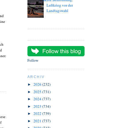
Luftkrieg vor der
Landtagswahl
und
Eine
uch
hl
ner.
Follow
ARCHIV
2026
(232)
►
2025
(731)
►
2024
(737)
►
2023
(734)
►
2022
(739)
►
iese
2021
(737)
►
f