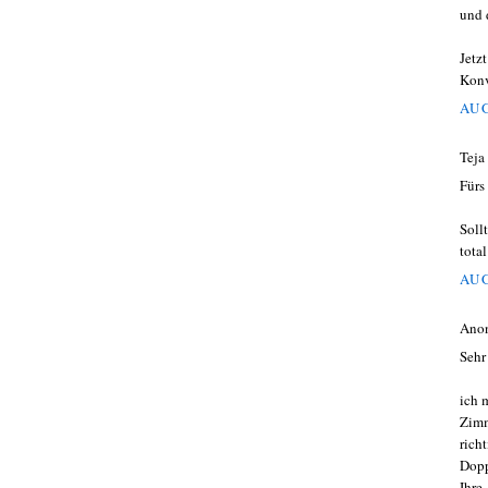
und 
Jetz
Konv
AUG
Teja
Fürs
Soll
tota
AUG
Ano
Sehr
ich 
Zimm
rich
Dopp
Ihre