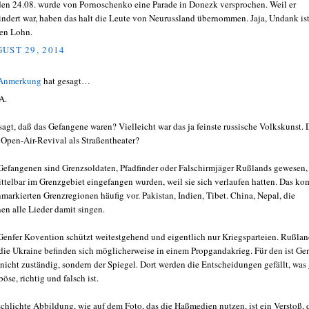
den 24.08. wurde von Pornoschenko eine Parade in Donezk versprochen. Weil er
indert war, haben das halt die Leute von Neurussland übernommen. Jaja, Undank ist
en Lohn.
UST 29, 2014
 Anmerkung
hat gesagt…
A.
sagt, daß das Gefangene waren? Vielleicht war das ja feinste russische Volkskunst. 
 Open-Air-Revival als Straßentheater?
Gefangenen sind Grenzsoldaten, Pfadfinder oder Falschirmjäger Rußlands gewesen,
ttelbar im Grenzgebiet eingefangen wurden, weil sie sich verlaufen hatten. Das k
nmarkierten Grenzregionen häufig vor. Pakistan, Indien, Tibet. China, Nepal, die
en alle Lieder damit singen.
Genfer Kovention schützt weitestgehend und eigentlich nur Kriegsparteien. Rußla
die Ukraine befinden sich möglicherweise in einem Propgandakrieg. Für den ist Ge
 nicht zuständig, sondern der Spiegel. Dort werden die Entscheidungen gefällt, was
öse, richtig und falsch ist.
schlichte Abbildung, wie auf dem Foto, das die Haßmedien nutzen, ist ein Verstoß, 