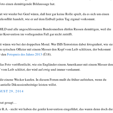
Foto einen demütigende Bildaussage hat.
t wir wieder bei Genf wären, daß hier gar keine Rolle spielt, da es sich um einen
zkonflikt handelt, wie er auf dem Erdball jeden Tag zigmal vorkommt.
BILD und alle angeschlossenen Bundesmedien dürfen Russen demütigen, weil die
er Konvention im vorliegenden Fall gar nicht zutrifft.
t wären wir bei der doppelten Moral. Wer ISIS-Terroristen dabei fotografiert, wie sie
m syrischen Offizier mit einem Messer den Kopf vom Leib schlitzen, der bekommt
r den
Fotopreis des Jahres 2013
(Ü18).
das Foto veröffentlicht, wie ein Engländer einem Amerikaner mit einem Messer den
 vom Leib schlitzt, der wird auf ewig und immer verdammt.
dir einene Wecker kaufen. In diesem Forum mußt du früher aufstehen, wenn du
tantielle Diksussionbeiträge leisten willst.
UST 29, 2014
hat gesagt…
er R.A. - nicht wir haben die genfer konvention eingeführt, das waren denn doch die