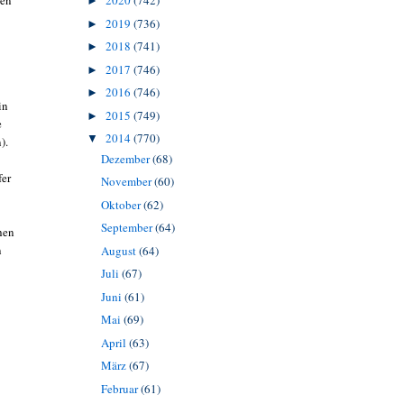
2020
(742)
ten
►
2019
(736)
►
2018
(741)
►
2017
(746)
►
2016
(746)
►
in
2015
(749)
►
e
2014
(770)
▼
).
Dezember
(68)
fer
November
(60)
Oktober
(62)
September
(64)
hen
n
August
(64)
Juli
(67)
Juni
(61)
Mai
(69)
April
(63)
März
(67)
Februar
(61)