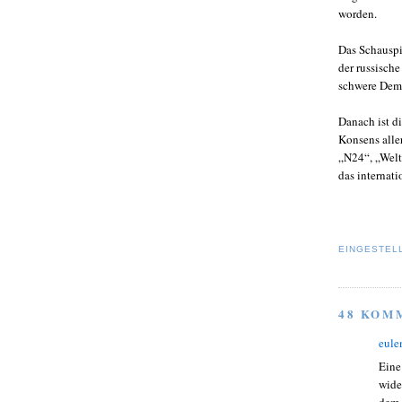
worden.
Das Schauspi
der russisch
schwere Demü
Danach ist d
Konsens alle
„N24“, „Welt
das internat
EINGESTEL
48 KOM
eule
Eine
wide