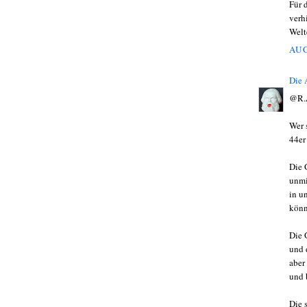
Für 
verh
Welt
AUG
Die
@R.
Wer 
44er
Die 
unmi
in u
könn
Die 
und 
aber
und b
Die 