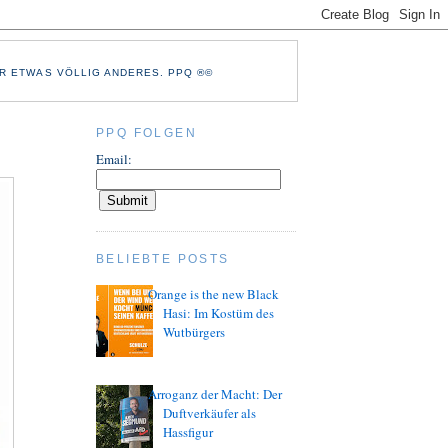
R ETWAS VÖLLIG ANDERES. PPQ ®©
PPQ FOLGEN
Email:
BELIEBTE POSTS
Orange is the new Black
Hasi: Im Kostüm des
Wutbürgers
Arroganz der Macht: Der
Duftverkäufer als
Hassfigur