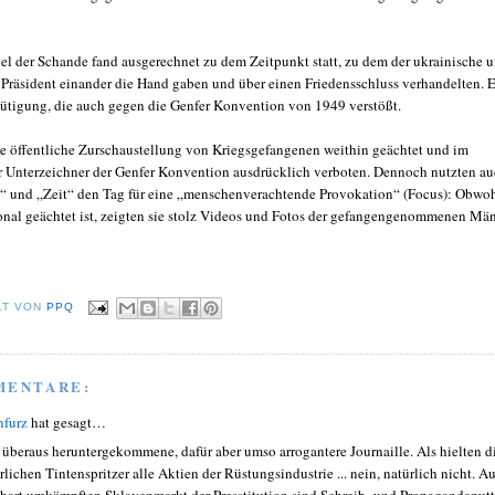
el der Schande fand ausgerechnet zu dem Zeitpunkt statt, zu dem der ukrainische 
e Präsident einander die Hand gaben und über einen Friedensschluss verhandelten. 
tigung, die auch gegen die Genfer Konvention von 1949 verstößt.
ie öffentliche Zurschaustellung von Kriegsgefangenen weithin geächtet und im
r Unterzeichner der Genfer Konvention ausdrücklich verboten. Dennoch nutzten a
“ und „Zeit“ den Tag für eine „menschenverachtende Provokation“ (Focus): Obwo
ional geächtet ist, zeigten sie stolz Videos und Fotos der gefangengenommenen Män
LT VON
PPQ
MENTARE:
nfurz
hat gesagt…
 überaus heruntergekommene, dafür aber umso arrogantere Journaille. Als hielten d
rlichen Tintenspritzer alle Aktien der Rüstungsindustrie ... nein, natürlich nicht. Au