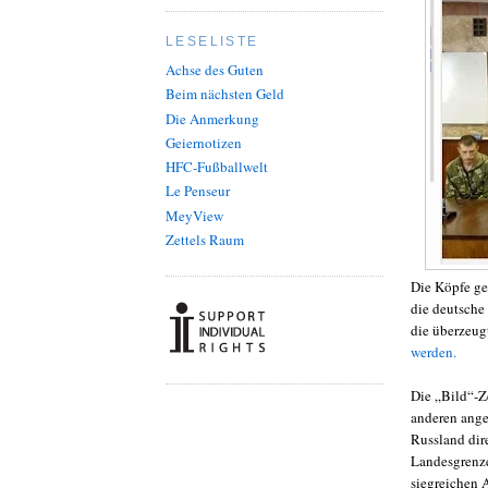
LESELISTE
Achse des Guten
Beim nächsten Geld
Die Anmerkung
Geiernotizen
HFC-Fußballwelt
Le Penseur
MeyView
Zettels Raum
Die Köpfe ge
die deutsche
die überzeug
werden.
Die „Bild“-Z
anderen ange
Russland dire
Landesgrenze
siegreichen 