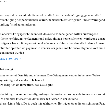
medien
rest sagst du alles erforderliche selbst: die öffentliche demütigung, genauer die "
nträchtigung der persönlichen Würde, namentlich erniedrigende und entwürdigen
ndlung" sind zu unterlassen.
ls oberstes kriegsgericht befindest, dass eine wider eigenen willen erzwungene
ntliche vorführung vor kameras und mikrophonen keine solche entwürdigung darste
- aufgewachsen mit heynowski und scheumann - bin sicher, dass die in deren filmen
eführten "piloten im pygama" in den usa als genau solche entwürdigende vorführu
rgenommen wurden
UST 29, 2014
hat gesagt…
kann keinerlei Demütigung erkennen. Die Gefangenen werden in keinster Weise
bgewürdigt oder schlecht behandelt.
ird lediglich dokumentiert, daß es sie gibt.
das ist legitim und notwendig, solange die russische Propaganda immer noch so tut,
 es keinerlei Intervention der russischen Armee in der Ukraine.
dieser Linie folgst Du ja auch mit zahlreichen Beiträgen über die unsichtbaren Pan