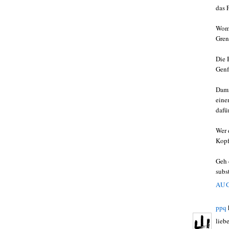
das 
Womi
Gren
Die 
Genf
Dami
eine
dafü
Wer 
Kopf
Geh 
subs
AUG
ppq
lieb