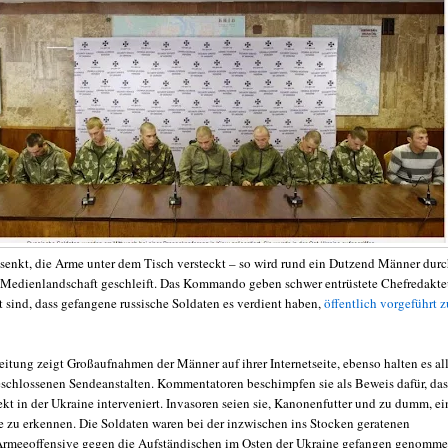
senkt, die Arme unter dem Tisch versteckt – so wird rund ein Dutzend Männer dur
 Medienlandschaft geschleift. Das Kommando geben schwer entrüstete Chefredakte
t sind, dass gefangene russische Soldaten es verdient haben,
öffentlich vorgeführt z
eitung zeigt Großaufnahmen der Männer auf ihrer Internetseite, ebenso halten es al
schlossenen Sendeanstalten. Kommentatoren beschimpfen sie als Beweis dafür, das
kt in der Ukraine interveniert. Invasoren seien sie, Kanonenfutter und zu dumm, ei
 zu erkennen. Die Soldaten waren bei der inzwischen ins Stocken geratenen
Armeeoffensive gegen die Aufständischen im Osten der Ukraine gefangen genomm