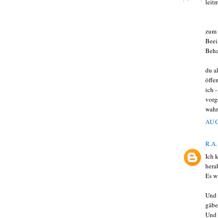
leit
zum 
Beei
Beha
du a
öffe
ich 
vorg
wah
AUG
R.A.
Ich 
hera
Es w
Und 
gäbe
Und 