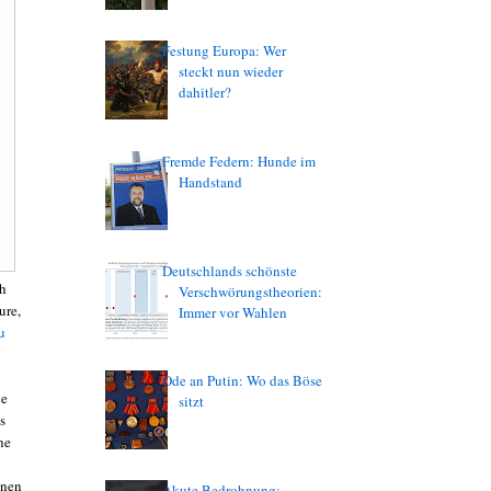
Festung Europa: Wer
steckt nun wieder
dahitler?
Fremde Federn: Hunde im
Handstand
Deutschlands schönste
ch
Verschwörungstheorien:
ure,
Immer vor Wahlen
u
Ode an Putin: Wo das Böse
le
sitzt
s
ne
enen
Akute Bedrohnung: