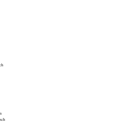
ch
m
isch