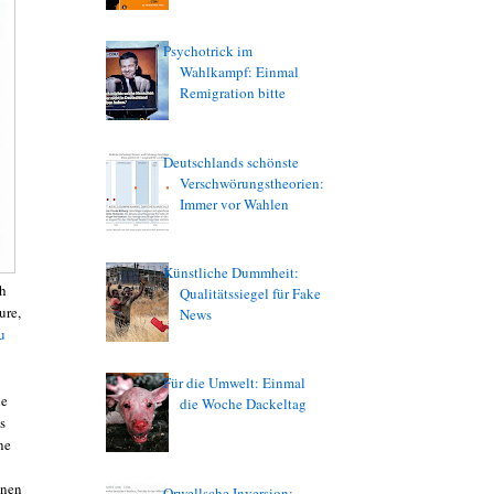
Psychotrick im
Wahlkampf: Einmal
Remigration bitte
Deutschlands schönste
Verschwörungstheorien:
Immer vor Wahlen
Künstliche Dummheit:
ch
Qualitätssiegel für Fake
ure,
News
u
Für die Umwelt: Einmal
le
die Woche Dackeltag
s
ne
enen
Orwellsche Inversion: