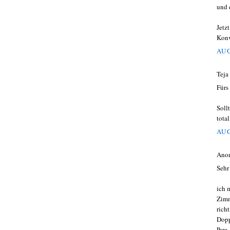
und 
Jetz
Konv
AUG
Teja
Fürs
Soll
tota
AUG
Ano
Sehr
ich 
Zimm
rich
Dopp
Ihre