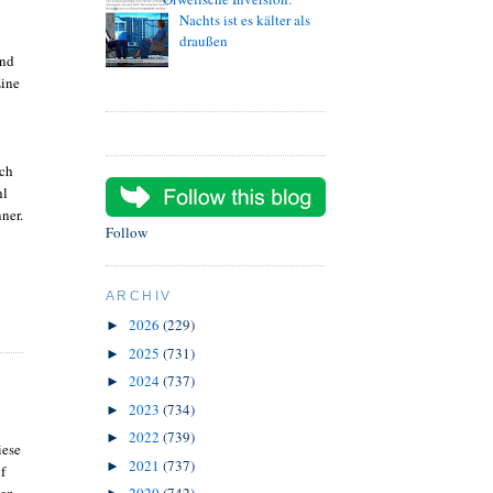
Nachts ist es kälter als
draußen
und
Eine
uch
hl
ner.
Follow
ARCHIV
2026
(229)
►
2025
(731)
►
2024
(737)
►
2023
(734)
►
2022
(739)
►
iese
2021
(737)
►
f