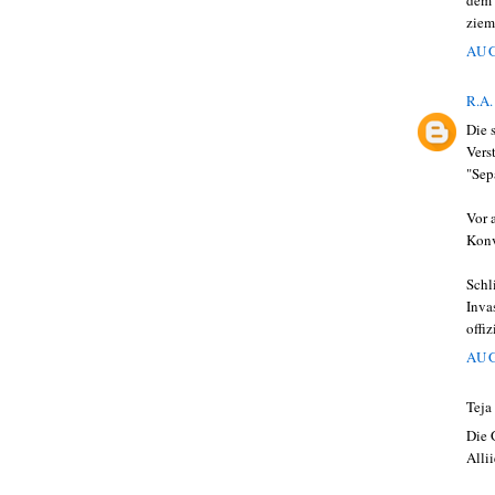
dem 
ziem
AUG
R.A.
Die 
Vers
"Sep
Vor 
Konv
Schl
Inva
offiz
AUG
Teja
Die 
Alli