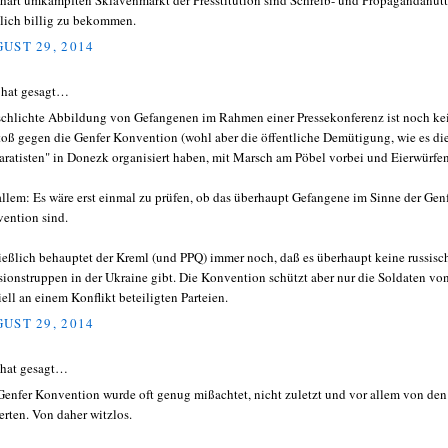
hart umkämpften Sklavenmarkt der Presstitution sind Schreib- und Propagandanut
lich billig zu bekommen.
UST 29, 2014
hat gesagt…
schlichte Abbildung von Gefangenen im Rahmen einer Pressekonferenz ist noch ke
toß gegen die Genfer Konvention (wohl aber die öffentliche Demütigung, wie es di
aratisten" in Donezk organisiert haben, mit Marsch am Pöbel vorbei und Eierwürfen
allem: Es wäre erst einmal zu prüfen, ob das überhaupt Gefangene im Sinne der Gen
ention sind.
ießlich behauptet der Kreml (und PPQ) immer noch, daß es überhaupt keine russisc
sionstruppen in der Ukraine gibt. Die Konvention schützt aber nur die Soldaten vo
iell an einem Konflikt beteiligten Parteien.
UST 29, 2014
 hat gesagt…
Genfer Konvention wurde oft genug mißachtet, nicht zuletzt und vor allem von den
ierten. Von daher witzlos.