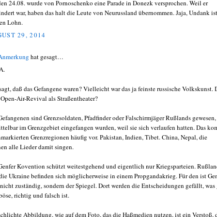
den 24.08. wurde von Pornoschenko eine Parade in Donezk versprochen. Weil er
indert war, haben das halt die Leute von Neurussland übernommen. Jaja, Undank ist
en Lohn.
UST 29, 2014
 Anmerkung
hat gesagt…
A.
sagt, daß das Gefangene waren? Vielleicht war das ja feinste russische Volkskunst. 
 Open-Air-Revival als Straßentheater?
Gefangenen sind Grenzsoldaten, Pfadfinder oder Falschirmjäger Rußlands gewesen,
ttelbar im Grenzgebiet eingefangen wurden, weil sie sich verlaufen hatten. Das k
nmarkierten Grenzregionen häufig vor. Pakistan, Indien, Tibet. China, Nepal, die
en alle Lieder damit singen.
Genfer Kovention schützt weitestgehend und eigentlich nur Kriegsparteien. Rußla
die Ukraine befinden sich möglicherweise in einem Propgandakrieg. Für den ist Ge
 nicht zuständig, sondern der Spiegel. Dort werden die Entscheidungen gefällt, was
öse, richtig und falsch ist.
schlichte Abbildung, wie auf dem Foto, das die Haßmedien nutzen, ist ein Verstoß, 