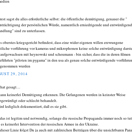
medien
rest sagst du alles erforderliche selbst: die öffentliche demütigung, genauer die "
nträchtigung der persönlichen Würde, namentlich erniedrigende und entwürdigen
ndlung" sind zu unterlassen.
ls oberstes kriegsgericht befindest, dass eine wider eigenen willen erzwungene
ntliche vorführung vor kameras und mikrophonen keine solche entwürdigung darste
- aufgewachsen mit heynowski und scheumann - bin sicher, dass die in deren filmen
eführten "piloten im pygama" in den usa als genau solche entwürdigende vorführu
rgenommen wurden
UST 29, 2014
hat gesagt…
kann keinerlei Demütigung erkennen. Die Gefangenen werden in keinster Weise
bgewürdigt oder schlecht behandelt.
ird lediglich dokumentiert, daß es sie gibt.
das ist legitim und notwendig, solange die russische Propaganda immer noch so tut,
 es keinerlei Intervention der russischen Armee in der Ukraine.
dieser Linie folgst Du ja auch mit zahlreichen Beiträgen über die unsichtbaren Pan