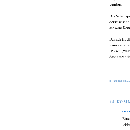
worden.
Das Schauspi
der russisch
schwere Demü
Danach ist d
Konsens alle
„N24“, „Welt
das internat
EINGESTEL
48 KOM
eule
Eine
wide