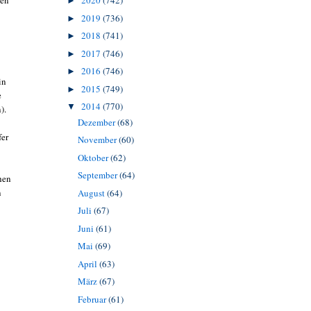
2020
(742)
ten
►
2019
(736)
►
2018
(741)
►
2017
(746)
►
2016
(746)
►
in
2015
(749)
►
e
2014
(770)
▼
).
Dezember
(68)
fer
November
(60)
Oktober
(62)
September
(64)
hen
n
August
(64)
Juli
(67)
Juni
(61)
Mai
(69)
April
(63)
März
(67)
Februar
(61)