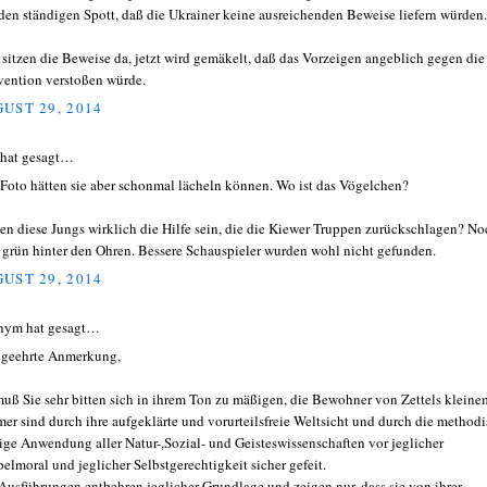
den ständigen Spott, daß die Ukrainer keine ausreichenden Beweise liefern würden.
t sitzen die Beweise da, jetzt wird gemäkelt, daß das Vorzeigen angeblich gegen die
ention verstoßen würde.
UST 29, 2014
 hat gesagt…
 Foto hätten sie aber schonmal lächeln können. Wo ist das Vögelchen?
ten diese Jungs wirklich die Hilfe sein, die die Kiewer Truppen zurückschlagen? No
l grün hinter den Ohren. Bessere Schauspieler wurden wohl nicht gefunden.
UST 29, 2014
nym hat gesagt…
 geehrte Anmerkung,
muß Sie sehr bitten sich in ihrem Ton zu mäßigen, die Bewohner von Zettels kleine
er sind durch ihre aufgeklärte und vorurteilsfreie Weltsicht und durch die method
tige Anwendung aller Natur-,Sozial- und Geisteswissenschaften vor jeglicher
elmoral und jeglicher Selbstgerechtigkeit sicher gefeit.
 Ausführungen entbehren jeglicher Grundlage und zeigen nur, dass sie von ihrer