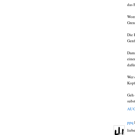
das 
Womi
Gren
Die 
Genf
Dami
eine
dafü
Wer 
Kopf
Geh 
subs
AUG
ppq
lieb