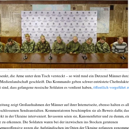
senkt, die Arme unter dem Tisch versteckt – so wird rund ein Dutzend Männer dur
 Medienlandschaft geschleift. Das Kommando geben schwer entrüstete Chefredakte
t sind, dass gefangene russische Soldaten es verdient haben,
öffentlich vorgeführt z
eitung zeigt Großaufnahmen der Männer auf ihrer Internetseite, ebenso halten es al
schlossenen Sendeanstalten. Kommentatoren beschimpfen sie als Beweis dafür, das
kt in der Ukraine interveniert. Invasoren seien sie, Kanonenfutter und zu dumm, ei
 zu erkennen. Die Soldaten waren bei der inzwischen ins Stocken geratenen
Armeeoffensive gegen die Aufständischen im Osten der Ukraine gefangen genomm