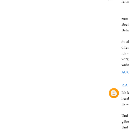
leit
zum 
Beei
Beha
du a
öffe
ich 
vorg
wah
AUG
R.A.
Ich 
hera
Es w
Und 
gäbe
Und 