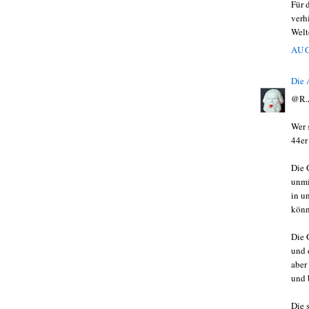
Für 
verh
Welt
AUG
Die
@R.
Wer 
44er
Die 
unmi
in u
könn
Die 
und 
aber
und b
Die 