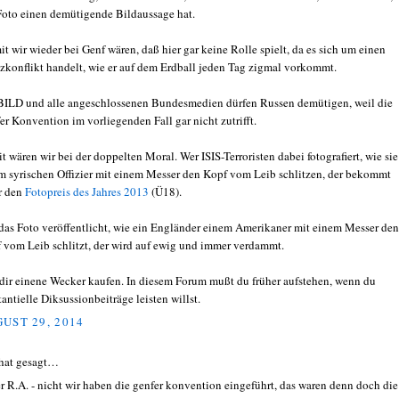
Foto einen demütigende Bildaussage hat.
t wir wieder bei Genf wären, daß hier gar keine Rolle spielt, da es sich um einen
zkonflikt handelt, wie er auf dem Erdball jeden Tag zigmal vorkommt.
BILD und alle angeschlossenen Bundesmedien dürfen Russen demütigen, weil die
er Konvention im vorliegenden Fall gar nicht zutrifft.
t wären wir bei der doppelten Moral. Wer ISIS-Terroristen dabei fotografiert, wie sie
m syrischen Offizier mit einem Messer den Kopf vom Leib schlitzen, der bekommt
r den
Fotopreis des Jahres 2013
(Ü18).
das Foto veröffentlicht, wie ein Engländer einem Amerikaner mit einem Messer den
 vom Leib schlitzt, der wird auf ewig und immer verdammt.
dir einene Wecker kaufen. In diesem Forum mußt du früher aufstehen, wenn du
tantielle Diksussionbeiträge leisten willst.
UST 29, 2014
hat gesagt…
er R.A. - nicht wir haben die genfer konvention eingeführt, das waren denn doch die