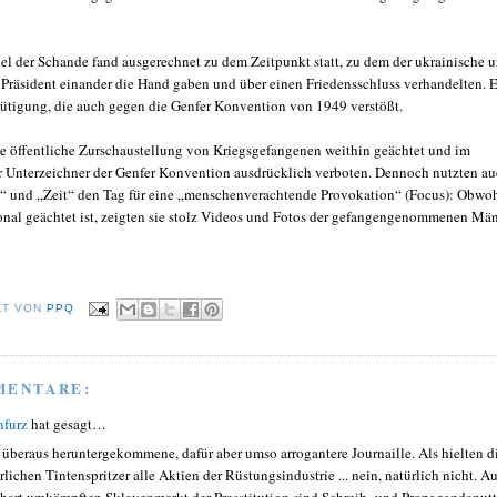
el der Schande fand ausgerechnet zu dem Zeitpunkt statt, zu dem der ukrainische 
e Präsident einander die Hand gaben und über einen Friedensschluss verhandelten. 
tigung, die auch gegen die Genfer Konvention von 1949 verstößt.
ie öffentliche Zurschaustellung von Kriegsgefangenen weithin geächtet und im
r Unterzeichner der Genfer Konvention ausdrücklich verboten. Dennoch nutzten a
“ und „Zeit“ den Tag für eine „menschenverachtende Provokation“ (Focus): Obwo
ional geächtet ist, zeigten sie stolz Videos und Fotos der gefangengenommenen Män
LT VON
PPQ
MENTARE:
nfurz
hat gesagt…
 überaus heruntergekommene, dafür aber umso arrogantere Journaille. Als hielten d
rlichen Tintenspritzer alle Aktien der Rüstungsindustrie ... nein, natürlich nicht. Au