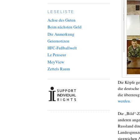
LESELISTE
Achse des Guten
Beim nächsten Geld
Die Anmerkung
Geiernotizen
HFC-Fußballwelt
Le Penseur
MeyView
Zettels Raum
Die Köpfe ge
die deutsche
die überzeug
werden.
Die „Bild“-Z
anderen ange
Russland dire
Landesgrenze
siegreichen 