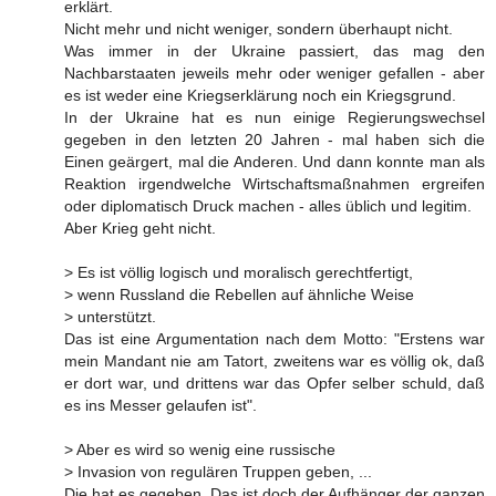
erklärt.
Nicht mehr und nicht weniger, sondern überhaupt nicht.
Was immer in der Ukraine passiert, das mag den
Nachbarstaaten jeweils mehr oder weniger gefallen - aber
es ist weder eine Kriegserklärung noch ein Kriegsgrund.
In der Ukraine hat es nun einige Regierungswechsel
gegeben in den letzten 20 Jahren - mal haben sich die
Einen geärgert, mal die Anderen. Und dann konnte man als
Reaktion irgendwelche Wirtschaftsmaßnahmen ergreifen
oder diplomatisch Druck machen - alles üblich und legitim.
Aber Krieg geht nicht.
> Es ist völlig logisch und moralisch gerechtfertigt,
> wenn Russland die Rebellen auf ähnliche Weise
> unterstützt.
Das ist eine Argumentation nach dem Motto: "Erstens war
mein Mandant nie am Tatort, zweitens war es völlig ok, daß
er dort war, und drittens war das Opfer selber schuld, daß
es ins Messer gelaufen ist".
> Aber es wird so wenig eine russische
> Invasion von regulären Truppen geben, ...
Die hat es gegeben. Das ist doch der Aufhänger der ganzen