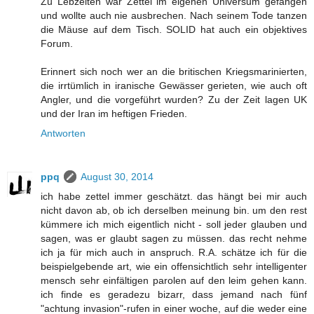
Zu Lebzeiten war Zettel im eigenen Universum gefangen
und wollte auch nie ausbrechen. Nach seinem Tode tanzen
die Mäuse auf dem Tisch. SOLID hat auch ein objektives
Forum.
Erinnert sich noch wer an die britischen Kriegsmarinierten,
die irrtümlich in iranische Gewässer gerieten, wie auch oft
Angler, und die vorgeführt wurden? Zu der Zeit lagen UK
und der Iran im heftigen Frieden.
Antworten
ppq
August 30, 2014
ich habe zettel immer geschätzt. das hängt bei mir auch
nicht davon ab, ob ich derselben meinung bin. um den rest
kümmere ich mich eigentlich nicht - soll jeder glauben und
sagen, was er glaubt sagen zu müssen. das recht nehme
ich ja für mich auch in anspruch. R.A. schätze ich für die
beispielgebende art, wie ein offensichtlich sehr intelligenter
mensch sehr einfältigen parolen auf den leim gehen kann.
ich finde es geradezu bizarr, dass jemand nach fünf
"achtung invasion"-rufen in einer woche, auf die weder eine