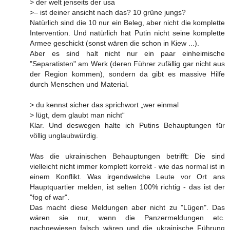
> der welt jenseits der usa
>– ist deiner ansicht nach das? 10 grüne jungs?
Natürlich sind die 10 nur ein Beleg, aber nicht die komplette
Intervention. Und natürlich hat Putin nicht seine komplette
Armee geschickt (sonst wären die schon in Kiew ...).
Aber es sind halt nicht nur ein paar einheimische
"Separatisten" am Werk (deren Führer zufällig gar nicht aus
der Region kommen), sondern da gibt es massive Hilfe
durch Menschen und Material.
> du kennst sicher das sprichwort „wer einmal
> lügt, dem glaubt man nicht“
Klar. Und deswegen halte ich Putins Behauptungen für
völlig unglaubwürdig.
Was die ukrainischen Behauptungen betrifft: Die sind
vielleicht nicht immer komplett korrekt - wie das normal ist in
einem Konflikt. Was irgendwelche Leute vor Ort ans
Hauptquartier melden, ist selten 100% richtig - das ist der
"fog of war".
Das macht diese Meldungen aber nicht zu "Lügen". Das
wären sie nur, wenn die Panzermeldungen etc.
nachgewiesen falsch wären und die ukrainische Führung