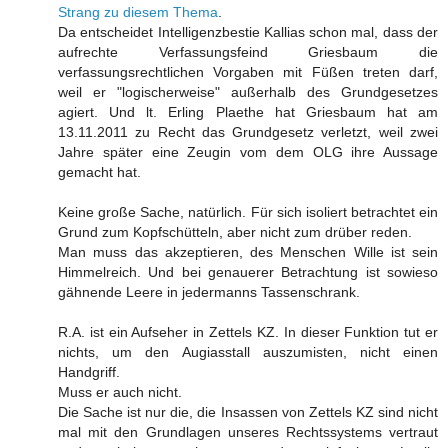
Strang zu diesem Thema
.
Da entscheidet Intelligenzbestie Kallias schon mal, dass der
aufrechte Verfassungsfeind Griesbaum die
verfassungsrechtlichen Vorgaben mit Füßen treten darf,
weil er "logischerweise" außerhalb des Grundgesetzes
agiert. Und lt. Erling Plaethe hat Griesbaum hat am
13.11.2011 zu Recht das Grundgesetz verletzt, weil zwei
Jahre später eine Zeugin vom dem OLG ihre Aussage
gemacht hat.
Keine große Sache, natürlich. Für sich isoliert betrachtet ein
Grund zum Kopfschütteln, aber nicht zum drüber reden.
Man muss das akzeptieren, des Menschen Wille ist sein
Himmelreich. Und bei genauerer Betrachtung ist sowieso
gähnende Leere in jedermanns Tassenschrank.
R.A. ist ein Aufseher in Zettels KZ. In dieser Funktion tut er
nichts, um den Augiasstall auszumisten, nicht einen
Handgriff.
Muss er auch nicht.
Die Sache ist nur die, die Insassen von Zettels KZ sind nicht
mal mit den Grundlagen unseres Rechtssystems vertraut