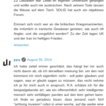
Zu Lebzeiten war Zettel im eigenen Universum gefangen
und wollte auch nie ausbrechen. Nach seinem Tode tanzen
die Mäuse auf dem Tisch. SOLID hat auch ein objektives
Forum.
Erinnert sich noch wer an die britischen Kriegsmarinierten,
die irrtümlich in iranische Gewässer gerieten, wie auch oft
Angler, und die vorgeführt wurden? Zu der Zeit lagen UK
und der Iran im heftigen Frieden.
Antworten
ppq
August 30, 2014
ich habe zettel immer geschätzt. das hängt bei mir auch
nicht davon ab, ob ich derselben meinung bin. um den rest
kümmere ich mich eigentlich nicht - soll jeder glauben und
sagen, was er glaubt sagen zu müssen. das recht nehme
ich ja für mich auch in anspruch. R.A. schätze ich für die
beispielgebende art, wie ein offensichtlich sehr intelligenter
mensch sehr einfältigen parolen auf den leim gehen kann.
ich finde es geradezu bizarr, dass jemand nach fünf
"achtung invasion"-rufen in einer woche, auf die weder eine