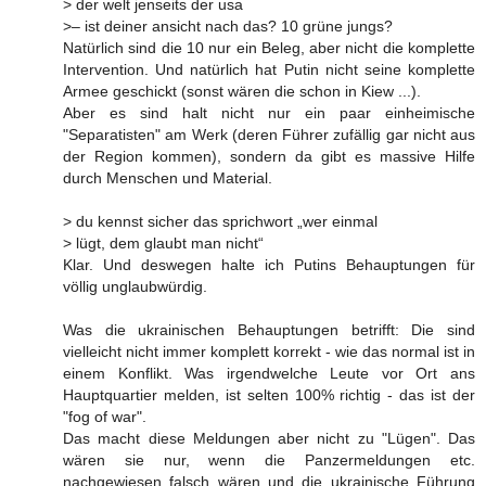
> der welt jenseits der usa
>– ist deiner ansicht nach das? 10 grüne jungs?
Natürlich sind die 10 nur ein Beleg, aber nicht die komplette
Intervention. Und natürlich hat Putin nicht seine komplette
Armee geschickt (sonst wären die schon in Kiew ...).
Aber es sind halt nicht nur ein paar einheimische
"Separatisten" am Werk (deren Führer zufällig gar nicht aus
der Region kommen), sondern da gibt es massive Hilfe
durch Menschen und Material.
> du kennst sicher das sprichwort „wer einmal
> lügt, dem glaubt man nicht“
Klar. Und deswegen halte ich Putins Behauptungen für
völlig unglaubwürdig.
Was die ukrainischen Behauptungen betrifft: Die sind
vielleicht nicht immer komplett korrekt - wie das normal ist in
einem Konflikt. Was irgendwelche Leute vor Ort ans
Hauptquartier melden, ist selten 100% richtig - das ist der
"fog of war".
Das macht diese Meldungen aber nicht zu "Lügen". Das
wären sie nur, wenn die Panzermeldungen etc.
nachgewiesen falsch wären und die ukrainische Führung