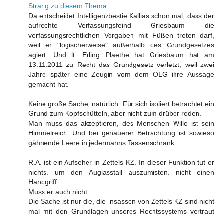
Strang zu diesem Thema
.
Da entscheidet Intelligenzbestie Kallias schon mal, dass der
aufrechte Verfassungsfeind Griesbaum die
verfassungsrechtlichen Vorgaben mit Füßen treten darf,
weil er "logischerweise" außerhalb des Grundgesetzes
agiert. Und lt. Erling Plaethe hat Griesbaum hat am
13.11.2011 zu Recht das Grundgesetz verletzt, weil zwei
Jahre später eine Zeugin vom dem OLG ihre Aussage
gemacht hat.
Keine große Sache, natürlich. Für sich isoliert betrachtet ein
Grund zum Kopfschütteln, aber nicht zum drüber reden.
Man muss das akzeptieren, des Menschen Wille ist sein
Himmelreich. Und bei genauerer Betrachtung ist sowieso
gähnende Leere in jedermanns Tassenschrank.
R.A. ist ein Aufseher in Zettels KZ. In dieser Funktion tut er
nichts, um den Augiasstall auszumisten, nicht einen
Handgriff.
Muss er auch nicht.
Die Sache ist nur die, die Insassen von Zettels KZ sind nicht
mal mit den Grundlagen unseres Rechtssystems vertraut