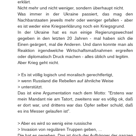
erklärt.
Nicht mehr und nicht weniger, sondern überhaupt nicht.
Was immer in der Ukraine passiert, das mag den
Nachbarstaaten jeweils mehr oder weniger gefallen - aber
es ist weder eine Kriegserklärung noch ein Kriegsgrund.
In der Ukraine hat es nun einige Regierungswechsel
gegeben in den letzten 20 Jahren - mal haben sich die
Einen geärgert, mal die Anderen. Und dann konnte man als
Reaktion irgendwelche Wirtschaftsmaßnahmen ergreifen
oder diplomatisch Druck machen - alles üblich und legitim.
Aber Krieg geht nicht.
> Es ist völlig logisch und moralisch gerechtfertigt,
> wenn Russland die Rebellen auf ähnliche Weise
> unterstützt.
Das ist eine Argumentation nach dem Motto: "Erstens war
mein Mandant nie am Tatort, zweitens war es völlig ok, daß
er dort war, und drittens war das Opfer selber schuld, daß
es ins Messer gelaufen ist".
> Aber es wird so wenig eine russische
> Invasion von regulären Truppen geben, ...
Die hat es gegeben. Das ist doch der Aufhänger der ganzen