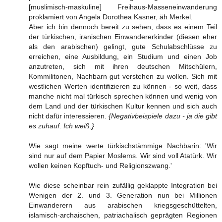
[muslimisch-maskuline] Freihaus-Masseneinwanderung
proklamiert von Angela Dorothea Kasner, äh Merkel.
Aber ich bin dennoch bereit zu sehen, dass es einem Teil
der türkischen, iranischen Einwandererkinder (diesen eher
als den arabischen) gelingt, gute Schulabschlüsse zu
erreichen, eine Ausbildung, ein Studium und einen Job
anzutreten, sich mit ihren deutschen Mitschülern,
Kommilitonen, Nachbarn gut verstehen zu wollen. Sich mit
westlichen Werten identifizieren zu können - so weit, dass
manche nicht mal türkisch sprechen können und wenig von
dem Land und der türkischen Kultur kennen und sich auch
nicht dafür interessieren.
{Negativbeispiele dazu - ja die gibt
es zuhauf. Ich weiß.}
Wie sagt meine werte türkischstämmige Nachbarin: 'Wir
sind nur auf dem Papier Moslems. Wir sind voll Atatürk. Wir
wollen keinen Kopftuch- und Religionszwang.'
Wie diese scheinbar rein zufällig geklappte Integration bei
Wenigen der 2. und 3. Generation nun bei Millionen
Einwanderern aus arabischen kriegsgeschüttelten,
islamisch-archaischen, patriachalisch geprägten Regionen