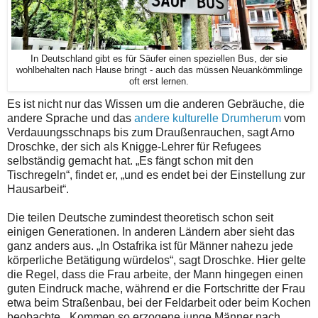
In Deutschland gibt es für Säufer einen speziellen Bus, der sie
wohlbehalten nach Hause bringt - auch das müssen Neuankömmlinge
oft erst lernen.
Es ist nicht nur das Wissen um die anderen Gebräuche, die
andere Sprache und das
andere kulturelle Drumherum
vom
Verdauungsschnaps bis zum Draußenrauchen, sagt Arno
Droschke, der sich als Knigge-Lehrer für Refugees
selbständig gemacht hat. „Es fängt schon mit den
Tischregeln“, findet er, „und es endet bei der Einstellung zur
Hausarbeit“.
Die teilen Deutsche zumindest theoretisch schon seit
einigen Generationen. In anderen Ländern aber sieht das
ganz anders aus. „In Ostafrika ist für Männer nahezu jede
körperliche Betätigung würdelos“, sagt Droschke. Hier gelte
die Regel, dass die Frau arbeite, der Mann hingegen einen
guten Eindruck mache, während er die Fortschritte der Frau
etwa beim Straßenbau, bei der Feldarbeit oder beim Kochen
beobachte. „Kommen so erzogene junge Männer nach