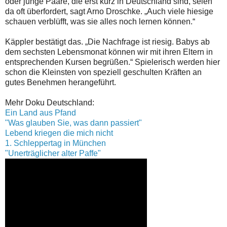
oder junge Paare, die erst kurz in Deutschland sind, seien
da oft überfordert, sagt Arno Droschke. „Auch viele hiesige
schauen verblüfft, was sie alles noch lernen können.“
Käppler bestätigt das. „Die Nachfrage ist riesig. Babys ab
dem sechsten Lebensmonat können wir mit ihren Eltern in
entsprechenden Kursen begrüßen.“ Spielerisch werden hier
schon die Kleinsten von speziell geschulten Kräften an
gutes Benehmen herangeführt.
Mehr Doku Deutschland:
Ein Land aus Pfand
"Was glauben Sie, was dann passiert"
Lebend kriegen die mich nicht
1. Schleppertag in München
"Unerträglicher alter Paffe"