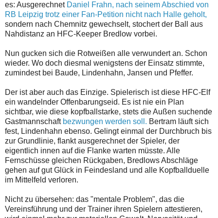
es: Ausgerechnet
Daniel Frahn, nach seinem Abschied von
RB Leipzig trotz einer Fan-Petition nicht nach Halle geholt,
sondern nach Chemnitz gewechselt, stochert der Ball aus
Nahdistanz an HFC-Keeper Bredlow vorbei.
Nun gucken sich die Rotweißen alle verwundert an. Schon
wieder. Wo doch diesmal wenigstens der Einsatz stimmte,
zumindest bei Baude, Lindenhahn, Jansen und Pfeffer.
Der ist aber auch das Einzige. Spielerisch ist diese HFC-Elf
ein wandelnder Offenbarungseid. Es ist nie ein Plan
sichtbar, wie diese kopfballstarke, stets die Außen suchende
Gastmannschaft
bezwungen werden soll.
Bertram läuft sich
fest, Lindenhahn ebenso. Gelingt einmal der Durchbruch bis
zur Grundlinie, flankt ausgerechnet der Spieler, der
eigentlich innen auf die Flanke warten müsste. Alle
Fernschüsse gleichen Rückgaben, Bredlows Abschläge
gehen auf gut Glück in Feindesland und alle Kopfballduelle
im Mittelfeld verloren.
Nicht zu übersehen: das "mentale Problem", das die
Vereinsführung und der Trainer ihren Spielern attestieren,