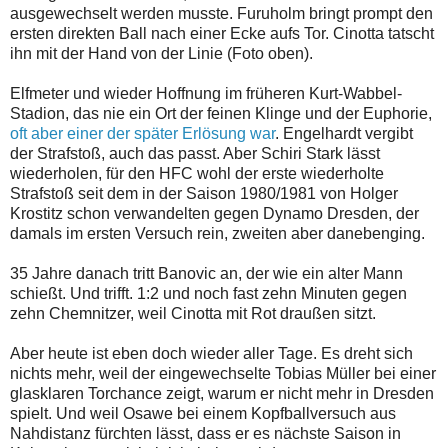
ausgewechselt werden musste. Furuholm bringt prompt den
ersten direkten Ball nach einer Ecke aufs Tor. Cinotta tatscht
ihn mit der Hand von der Linie (Foto oben).
Elfmeter und wieder Hoffnung im früheren Kurt-Wabbel-
Stadion, das nie ein Ort der feinen Klinge und der Euphorie,
oft aber einer der später Erlösung war
. Engelhardt vergibt
der Strafstoß, auch das passt. Aber Schiri Stark lässt
wiederholen, für den HFC wohl der erste wiederholte
Strafstoß seit dem in der Saison 1980/1981 von Holger
Krostitz schon verwandelten gegen Dynamo Dresden, der
damals im ersten Versuch rein, zweiten aber danebenging.
35 Jahre danach tritt Banovic an, der wie ein alter Mann
schießt. Und trifft. 1:2 und noch fast zehn Minuten gegen
zehn Chemnitzer, weil Cinotta mit Rot draußen sitzt.
Aber heute ist eben doch wieder aller Tage. Es dreht sich
nichts mehr, weil der eingewechselte Tobias Müller bei einer
glasklaren Torchance zeigt, warum er nicht mehr in Dresden
spielt. Und weil Osawe bei einem Kopfballversuch aus
Nahdistanz fürchten lässt, dass er es nächste Saison in