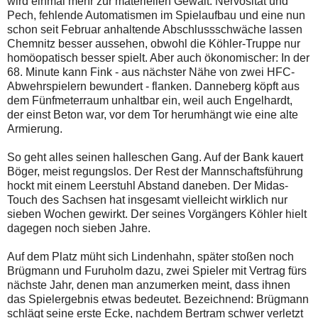
wird einmal mehr zur materiellen Gewalt. Nervosität und
Pech, fehlende Automatismen im Spielaufbau und eine nun
schon seit Februar anhaltende Abschlussschwäche lassen
Chemnitz besser aussehen, obwohl die Köhler-Truppe nur
homöopatisch besser spielt. Aber auch ökonomischer: In der
68. Minute kann Fink - aus nächster Nähe von zwei HFC-
Abwehrspielern bewundert - flanken. Danneberg köpft aus
dem Fünfmeterraum unhaltbar ein, weil auch Engelhardt,
der einst Beton war, vor dem Tor herumhängt wie eine alte
Armierung.
So geht alles seinen halleschen Gang. Auf der Bank kauert
Böger, meist regungslos. Der Rest der Mannschaftsführung
hockt mit einem Leerstuhl Abstand daneben. Der Midas-
Touch des Sachsen hat insgesamt vielleicht wirklich nur
sieben Wochen gewirkt. Der seines Vorgängers Köhler hielt
dagegen noch sieben Jahre.
Auf dem Platz müht sich Lindenhahn, später stoßen noch
Brügmann und Furuholm dazu, zwei Spieler mit Vertrag fürs
nächste Jahr, denen man anzumerken meint, dass ihnen
das Spielergebnis etwas bedeutet. Bezeichnend: Brügmann
schlägt seine erste Ecke, nachdem Bertram schwer verletzt