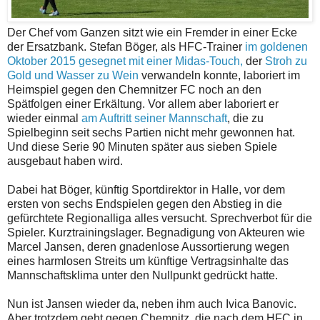
Der Chef vom Ganzen sitzt wie ein Fremder in einer Ecke
der Ersatzbank. Stefan Böger, als HFC-Trainer
im goldenen
Oktober 2015 gesegnet mit einer Midas-Touch,
der
Stroh zu
Gold und Wasser zu Wein
verwandeln konnte, laboriert im
Heimspiel gegen den Chemnitzer FC noch an den
Spätfolgen einer Erkältung. Vor allem aber laboriert er
wieder einmal
am Auftritt seiner Mannschaft
, die zu
Spielbeginn seit sechs Partien nicht mehr gewonnen hat.
Und diese Serie 90 Minuten später aus sieben Spiele
ausgebaut haben wird.
Dabei hat Böger, künftig Sportdirektor in Halle, vor dem
ersten von sechs Endspielen gegen den Abstieg in die
gefürchtete Regionalliga alles versucht. Sprechverbot für die
Spieler. Kurztrainingslager. Begnadigung von Akteuren wie
Marcel Jansen, deren gnadenlose Aussortierung wegen
eines harmlosen Streits um künftige Vertragsinhalte das
Mannschaftsklima unter den Nullpunkt gedrückt hatte.
Nun ist Jansen wieder da, neben ihm auch Ivica Banovic.
Aber trotzdem geht gegen Chemnitz, die nach dem HFC in