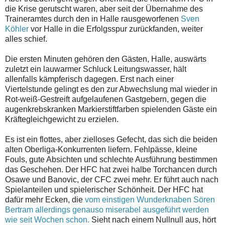
die Krise gerutscht waren, aber seit der Übernahme des
Traineramtes durch den in Halle rausgeworfenen
Sven
Köhler
vor Halle in die Erfolgsspur zurückfanden, weiter
alles schief.
Die ersten Minuten gehören den Gästen, Halle, auswärts
zuletzt ein lauwarmer Schluck Leitungswasser, hält
allenfalls kämpferisch dagegen. Erst nach einer
Viertelstunde gelingt es den zur Abwechslung mal wieder in
Rot-weiß-Gestreift aufgelaufenen Gastgebern, gegen die
augenkrebskranken Markierstiftfarben spielenden Gäste ein
Kräftegleichgewicht zu erzielen.
Es ist ein flottes, aber zielloses Gefecht, das sich die beiden
alten Oberliga-Konkurrenten liefern. Fehlpässe, kleine
Fouls, gute Absichten und schlechte Ausführung bestimmen
das Geschehen. Der HFC hat zwei halbe Torchancen durch
Osawe und Banovic, der CFC zwei mehr. Er führt auch nach
Spielanteilen und spielerischer Schönheit. Der HFC hat
dafür mehr Ecken, die
vom einstigen Wunderknaben Sören
Bertram allerdings genauso miserabel ausgeführt werden
wie seit Wochen schon.
Sieht nach einem Nullnull aus, hört